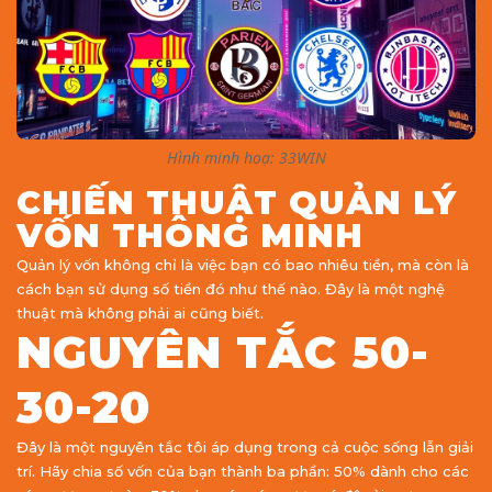
Hình minh hoạ: 33WIN
CHIẾN THUẬT QUẢN LÝ
VỐN THÔNG MINH
Quản lý vốn không chỉ là việc bạn có bao nhiêu tiền, mà còn là
cách bạn sử dụng số tiền đó như thế nào. Đây là một nghệ
thuật mà không phải ai cũng biết.
NGUYÊN TẮC 50-
30-20
Đây là một nguyên tắc tôi áp dụng trong cả cuộc sống lẫn giải
trí. Hãy chia số vốn của bạn thành ba phần: 50% dành cho các