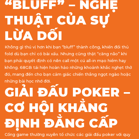
“BLUFF” – NGHỆ
THUẬT CỦA SỰ
LỪA DỐI
Không gì thú vị hơn khi bạn “bluff” thành công, khiến đối thủ
fold dù bạn chỉ có bài xấu. Nhưng cũng thật “căng não” khi
bạn phải quyết định có nên call một cú all-in mạo hiểm hay
không. 68GB tái hiện hoàn hảo những khoảnh khắc nghẹt thở
đó, mang đến cho bạn cảm giác chiến thắng ngọt ngào hoặc
những bài học nhớ đời.
GIẢI ĐẤU POKER –
CƠ HỘI KHẲNG
ĐỊNH ĐẲNG CẤP
Cổng game thường xuyên tổ chức các giải đấu poker với quy