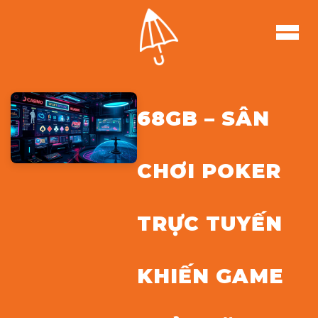
68GB – SÂN
CHƠI POKER
TRỰC TUYẾN
KHIẾN GAME