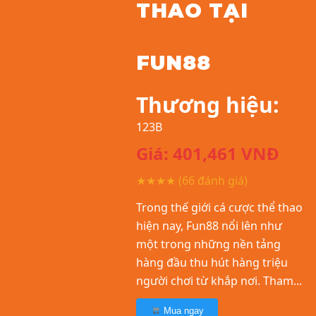
THAO TẠI
FUN88
Thương hiệu:
123B
Giá:
401,461
VNĐ
★★★★
(66 đánh giá)
Trong thế giới cá cược thể thao
hiện nay, Fun88 nổi lên như
một trong những nền tảng
hàng đầu thu hút hàng triệu
người chơi từ khắp nơi. Tham...
Mua ngay