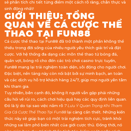
sẽ phân tích chi tiết từng điểm một cách rõ ràng, chân thực và
sinh động nhất!
GIỚI THIỆU: TỔNG
QUAN VỀ CÁ CƯỢC THỂ
THAO TẠI FUN88
Cá cược thể thao tại Fun88 đã trở thành một phần không thể
thiếu trong đời sống của nhiều người yêu thích giải trí và đặt
cược. Với hệ thống đa dạng các môn thể thao từ bóng đá,
quần vợt, bóng rổ cho đến các trò chơi casino trực tuyến,
Fun88 mang lại trải nghiệm toàn diện, sôi động cho người chơi.
Đặc biệt, nền tảng này còn nổi bật bởi sự minh bạch, an toàn
và các dịch vụ hỗ trợ khách hàng 24/7, giúp mọi người yên tâm
khi tham gia.
Tuy nhiên, bên cạnh đó, không ít người vẫn gặp phải những
câu hỏi về rủi ro, cách chơi hiệu quả hay các quy định liên quan.
Đó là lý do tại sao việc nắm rõ
7 Lưu Ý Quan Trọng Khi Tham
Gia Cá Cược Thể Thao Tại Fun88
lại càng cần thiết. Những kiến
thức này sẽ giúp bạn có một trải nghiệm tích cực, tránh khỏi
những sai lầm phổ biến nhất của giới cược thủ. Đồng thời, nó