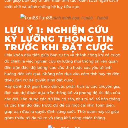
còn giúp bạn duy trì tinh thần tỉnh táo, kiểm soát ngân sách
chặt chẽ và tránh những hệ lụy tiêu cực.
Hình minh họa: Fun88 – Fun88
LƯU Ý 1: NGHIÊN CỨU
KỸ LƯỠNG THÔNG TIN
TRƯỚC KHI ĐẶT CƯỢC
Chìa khóa đầu tiên giúp bạn tự tin và thành công khi cá cược
đó chính là việc nghiên cứu kỹ lưỡng mọi thông tin liên quan
đến trận đấu, đội bóng, các cầu thủ hoặc các yếu tố ảnh
hưởng đến kết quả. Không nên dựa vào cảm tính hay tin đồn
thiếu căn cứ để quyết định đặt cược.
Hãy dành thời gian theo dõi các phân tích từ các chuyên gia,
đọc các dự đoán dựa trên thống kê và phong độ thi đấu của
các đội. Tận dụng các dữ liệu có sẵn, như tỷ số, số bàn thắng
và các trận đối đầu trước đó để có một cái nhìn toàn diện,
giúp bạn đưa ra quyết định sáng suốt. Thói quen này sẽ giúp
giảm thiểu tối đa rủi ro và tăng khả năng chiến thắng.