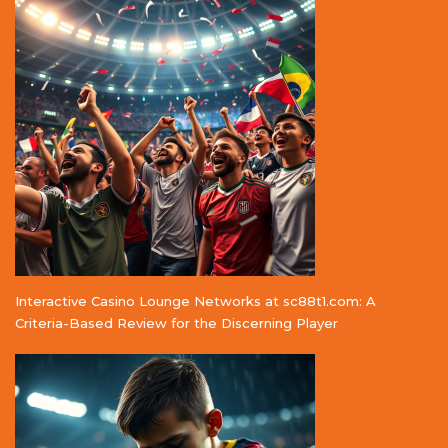
Interactive Casino Lounge Networks at sc88t1.com: A
Criteria-Based Review for the Discerning Player