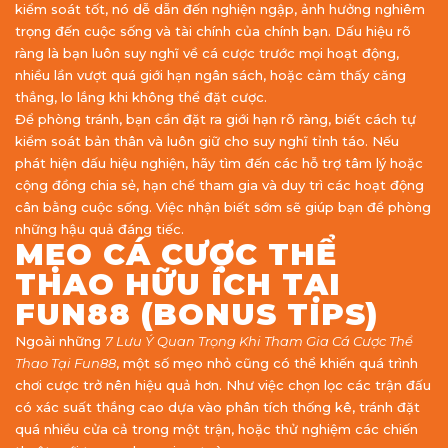
kiểm soát tốt, nó dễ dẫn đến nghiện ngập, ảnh hưởng nghiêm
trọng đến cuộc sống và tài chính của chính bạn. Dấu hiệu rõ
ràng là bạn luôn suy nghĩ về cá cược trước mọi hoạt động,
nhiều lần vượt quá giới hạn ngân sách, hoặc cảm thấy căng
thẳng, lo lắng khi không thể đặt cược.
Để phòng tránh, bạn cần đặt ra giới hạn rõ ràng, biết cách tự
kiểm soát bản thân và luôn giữ cho suy nghĩ tỉnh táo. Nếu
phát hiện dấu hiệu nghiện, hãy tìm đến các hỗ trợ tâm lý hoặc
cộng đồng chia sẻ, hạn chế tham gia và duy trì các hoạt động
cân bằng cuộc sống. Việc nhận biết sớm sẽ giúp bạn đề phòng
những hậu quả đáng tiếc.
MẸO CÁ CƯỢC THỂ
THAO HỮU ÍCH TẠI
FUN88 (BONUS TIPS)
Ngoài những
7 Lưu Ý Quan Trọng Khi Tham Gia Cá Cược Thể
Thao Tại Fun88
, một số mẹo nhỏ cũng có thể khiến quá trình
chơi cược trở nên hiệu quả hơn. Như việc chọn lọc các trận đấu
có xác suất thắng cao dựa vào phân tích thống kê, tránh đặt
quá nhiều cửa cả trong một trận, hoặc thử nghiệm các chiến