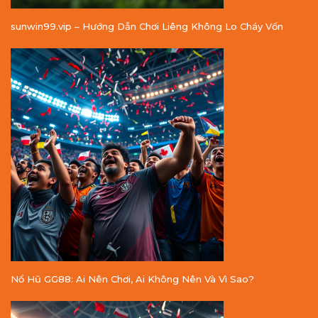
sunwin99.vip – Hướng Dẫn Chơi Liêng Không Lo Cháy Vốn
Nổ Hũ GG88: Ai Nên Chơi, Ai Không Nên Và Vì Sao?