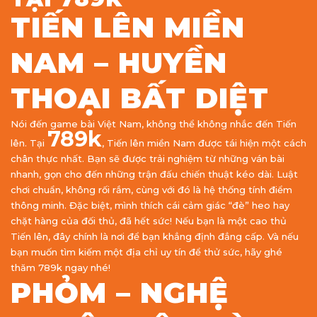
TIẾN LÊN MIỀN
NAM – HUYỀN
THOẠI BẤT DIỆT
Nói đến game bài Việt Nam, không thể không nhắc đến Tiến
789k
lên. Tại
, Tiến lên miền Nam được tái hiện một cách
chân thực nhất. Bạn sẽ được trải nghiệm từ những ván bài
nhanh, gọn cho đến những trận đấu chiến thuật kéo dài. Luật
chơi chuẩn, không rối rắm, cùng với đó là hệ thống tính điểm
thông minh. Đặc biệt, mình thích cái cảm giác “đè” heo hay
chặt hàng của đối thủ, đã hết sức! Nếu bạn là một cao thủ
Tiến lên, đây chính là nơi để bạn khẳng định đẳng cấp. Và nếu
bạn muốn tìm kiếm một địa chỉ uy tín để thử sức, hãy ghé
thăm 789k ngay nhé!
PHỎM – NGHỆ