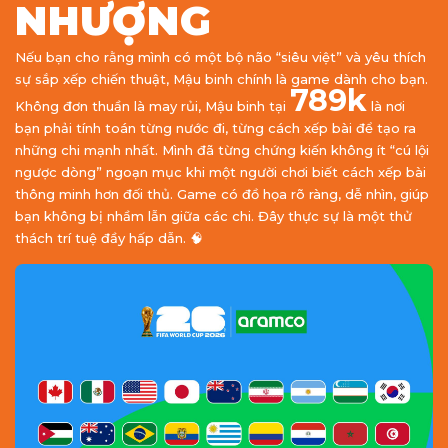
NHƯỢNG
Nếu bạn cho rằng mình có một bộ não “siêu việt” và yêu thích
sự sắp xếp chiến thuật, Mậu binh chính là game dành cho bạn.
789k
Không đơn thuần là may rủi, Mậu binh tại
là nơi
bạn phải tính toán từng nước đi, từng cách xếp bài để tạo ra
những chi mạnh nhất. Mình đã từng chứng kiến không ít “cú lội
ngược dòng” ngoạn mục khi một người chơi biết cách xếp bài
thông minh hơn đối thủ. Game có đồ họa rõ ràng, dễ nhìn, giúp
bạn không bị nhầm lẫn giữa các chi. Đây thực sự là một thử
thách trí tuệ đầy hấp dẫn. 🧠