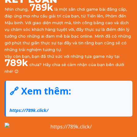
789k
Nhìn chung,
là một sân chơi game bài đẳng cấp,
đáp ứng mọi nhu cầu giải trí của bạn, từ Tiến lên, Phỏm đến
Mậu binh. Với giao diện mượt mà, tính công bằng cao và dịch
vụ chăm sóc khách hàng tuyệt vời, đây thực sự là điểm đến lý
tưởng cho những ai đam mê bài bạc online. Mình đã có những
giờ phút thư giãn thực sự tại đây và tin rằng bạn cũng sẽ có
những trải nghiệm tương tự.
Vậy còn bạn, bạn đã thử sức với những tựa game này tại
789k
chưa? Hãy chia sẻ cảm nhận của bạn bên dưới
nhé! 😊
🔗 Xem thêm:
https://789k.click/