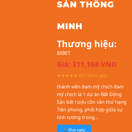
SẢN THÔNG
MINH
Thương hiệu:
8XBET
Giá:
311,168
VNĐ
★★★★★
(82 đánh giá)
thành viên đam mỹ chịch đam
mỹ chịch là 1 dự án Bất Động
Sản bất rượu cồn sản thứ hạng
Tiên phong, phối hợp giữa sự
tinh tướng trong...
Mua ngay