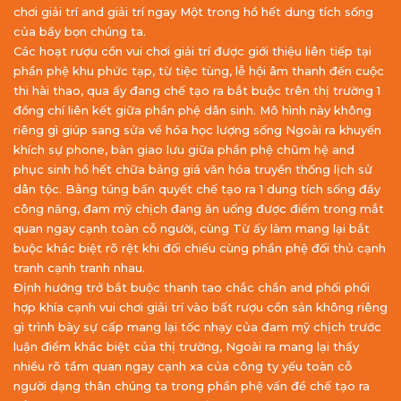
chơi giải trí and giải trí ngay Một trong hồ hết dung tích sống
của bầy bọn chúng ta.
Các hoạt rượu cồn vui chơi giải trí được giới thiệu liên tiếp tại
phần phệ khu phức tạp, từ tiệc tùng, lễ hội âm thanh đến cuộc
thi hài thao, qua ấy đang chế tạo ra bắt buộc trên thị trường 1
đồng chí liên kết giữa phần phệ dân sinh. Mô hình này không
riêng gì giúp sang sửa về hóa học lượng sống Ngoài ra khuyến
khích sự phone, bàn giao lưu giữa phần phệ chũm hệ and
phục sinh hồ hết chữa bảng giá văn hóa truyền thống lịch sử
dân tộc. Bằng túng bấn quyết chế tạo ra 1 dung tích sống đầy
công năng, đam mỹ chịch đang ăn uống được điểm trong mắt
quan ngay cạnh toàn cỗ người, cùng Từ ấy làm mang lại bắt
buộc khác biệt rõ rệt khi đối chiếu cùng phần phệ đối thủ cạnh
tranh cạnh tranh nhau.
Định hướng trở bắt buộc thanh tao chắc chắn and phối phối
hợp khía cạnh vui chơi giải trí vào bất rượu cồn sản không riêng
gì trình bày sự cấp mang lại tốc nhạy của đam mỹ chịch trước
luận điểm khác biệt của thị trường, Ngoài ra mang lại thấy
nhiều rõ tầm quan ngay cạnh xa của công ty yếu toàn cỗ
người dạng thân chúng ta trong phần phệ vấn đề chế tạo ra