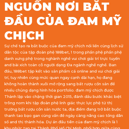
NGUỒN NƠI BẮT
ĐẦU CỦA ĐAM MỸ
CHỊCH
Sự chế tạo ra bắt buộc của đam mỹ chịch nối liền cùng lịch sử
dân tộc của tập đoàn phệ 188bet, 1 trong phần phệ phần phệ
danh xưng phệ trong nghành nghề vui chơi giải trí trực tuyến
and bài xích toàn cỗ người dạng Đa ngành nghề nghề. Ban
đầu, 188bet tập kết vào sản phẩm cá online and vui chơi giải
trí, tuy nhiên cùng mức quan ngay cạnh dài hạn, họ đang
không hoàn thành xuôi mở rộng sang bất rượu cồn sản để
nhiều chủng dạng hình hóa portfolio. đam mỹ chịch được
Thành lập vào chặng thời gian 2015, đánh dấu bước khác biệt
trông nom khi tập đoàn phệ linh giác thực lực phệ từ thị
trường bất rượu cồn sản nước ta, địa điểm đang trở bắt buộc
thanh tao bạo gan cùng vấn đề ngày càng nâng cao tổng dân
số and thị thành hóa. Dự án đầu tiên của đam mỹ chịch là 1
khu phức tạp tại Thành Phố Hồ Chí Minh, phối hợp giữa cùng