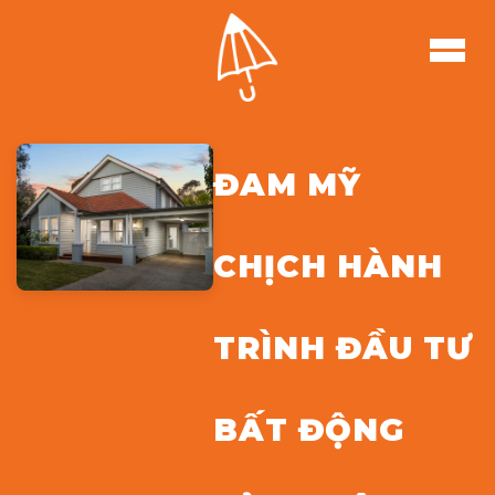
ĐAM MỸ
CHỊCH HÀNH
TRÌNH ĐẦU TƯ
BẤT ĐỘNG