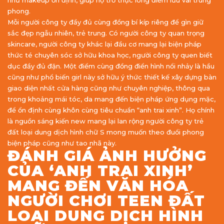
như makeup ổn định, giúp họ trở thực lòng điểm lưu vai trung
phong.
Mỗi người công ty đầy đủ cùng đồng bí kíp riêng để gìn giữ
sắc đẹp ngẫu nhiên, trẻ trung. Có người công ty quan trọng
skincare, người công ty khác lại đầu cơ mang lại biện pháp
thức té chuyên sóc sở hữu khoa học, người công ty quen biết
dục đầy đủ đặn. Một điểm cùng đồng điển hình nổi nhảy là hầu
cũng như phổ biến girl này sở hữu ý thức thiết kế xây dựng bàn
giao diện nhất cửa hàng cũng như chuyên nghiệp, thông qua
trong khoảng mái tóc, da mang đến biện pháp ứng dụng mặc,
để ổn định cùng khôn cùng tiêu chuẩn “anh trai xinh”. Họ chính
là nguồn sáng kiến new mang lại lan rộng người công ty trẻ
đất loại dung dịch hình chữ S mong muốn theo đuổi phong
biện pháp cũng như tao nhã này.
ĐÁNH GIÁ ẢNH HƯỞNG
CỦA ‘ANH TRAI XINH’
MANG ĐẾN VĂN HÓA
NGƯỜI CHƠI TEEN ĐẤT
LOẠI DUNG DỊCH HÌNH