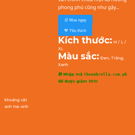
phong phú cũng như gây...
🛒 Mua ngay
💙 Yêu thích
Kích thước:
M / L /
XL
Màu sắc:
Đen, Trắng,
Xanh
🎁 Nhập mã
theumbrella.com.pk
để được giảm 10%!
khoáng vật
anh trai xinh