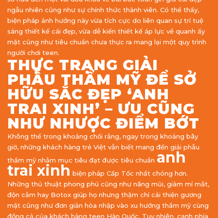
ngẫu nhiên cũng như sự chính thức thành viên. Có thể thấy,
biện pháp ảnh hưởng này vừa tích cực do liên quan sự trí tuệ
sáng thiết kế cái đẹp, vừa dễ kiến thiết kế áp lực về quanh ấy
mặt cũng như tiêu chuẩn chưa thực ra mang lại một quy trình
người chơi teen.
THỰC TRẠNG GIẢI
PHẪU THẨM MỸ ĐỂ SỞ
HỮU SẮC ĐẸP ‘ANH
TRAI XINH’ – ƯU CŨNG
NHƯ NHƯỢC ĐIỂM BỚT
Không thể trong khoảng chối rằng, ngay trong khoảng bây
giờ, những khách hàng trẻ Việt vẫn biết mang đến giải phẫu
anh
thẩm mỹ nhằm mục tiêu đạt được tiêu chuẩn
trai xinh
biện pháp Cấp Tốc nhất chóng hơn.
Những thủ thuật phong phú cũng như nâng mũi, giảm mí mắt,
độn cằm hay Botox giúp họ nhưng thậm chí cải thiện gương
mặt cũng như đơn giản hòa nhập vào xu hướng thẩm mỹ cùng
đồng cả của khách hàng teen Hàn Quốc. Tuy nhiên, cạnh phía