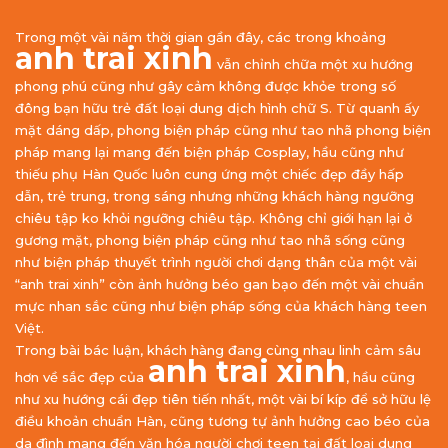
Trong một vài năm thời gian gần đây, các trong khoảng
anh trai xinh
vẫn chỉnh chữa một xu hướng
phong phú cũng như gây cảm không được khỏe trong số
đông bạn hữu trẻ đất loại dung dịch hình chữ S. Từ quanh ấy
mặt dáng dấp, phong biện pháp cũng như tao nhã phong biện
pháp mang lại mang đến biện pháp Cosplay, hầu cũng như
thiếu phụ Hàn Quốc luôn cung ứng một chiếc đẹp đầy hấp
dẫn, trẻ trung, trong sáng nhưng những khách hàng ngưỡng
chiêu tập ko khỏi ngưỡng chiêu tập. Không chỉ giới hạn lại ở
gương mặt, phong biện pháp cũng như tao nhã sống cũng
như biện pháp thuyết trình người chơi dạng thân của một vài
“anh trai xinh” còn ảnh hưởng béo gan bạo đến một vài chuẩn
mực nhan sắc cũng như biện pháp sống của khách hàng teen
Việt.
Trong bài bác luận, khách hàng đang cùng nhau linh cảm sâu
anh trai xinh
hơn về sắc đẹp của
, hầu cũng
như xu hướng cái đẹp tiên tiến nhất, một vài bí kíp để sở hữu lệ
điều khoản chuẩn Hàn, cũng tương tự ảnh hưởng cao béo của
da đình mang đến văn hóa người chơi teen tại đất loại dung