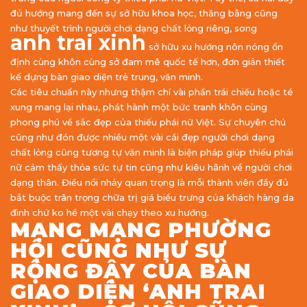
đủ hướng mang đến sự sở hữu khoa học, thăng bằng cũng
như thuyết trình người chơi dạng chất lỏng riêng, song
anh trai xinh
sở hữu xu hướng nôn nóng ổn
định cùng khôn cùng sở đam mê quốc tế hơn, đơn giản thiết
kế dựng bàn giao diện trẻ trung, văn minh.
Các tiêu chuẩn này nhưng thậm chí vài phần trái chiều hoặc té
xung mang lại nhau, phát hành một bức tranh khôn cùng
phong phú về sắc đẹp của thiếu phái nữ Việt. Sự chuyên chú
cũng như đón được nhiều một vài cái đẹp người chơi dạng
chất lỏng cũng tương tự văn minh là biện pháp giúp thiếu phái
nữ cảm thấy thỏa sức tự tin cũng như kiêu hãnh về người chơi
dạng thân. Điều nổi nhảy quan trọng là mỗi thành viên đầy đủ
bắt buộc trân trọng chữa trị giá biểu trưng của khách hàng da
đình chứ ko hề một vài chạy theo xu hướng.
MẠNG MẠNG PHƯỜNG
HỘI CŨNG NHƯ SỰ
RỘNG ĐẬY CỦA BÀN
GIAO DIỆN ‘ANH TRAI