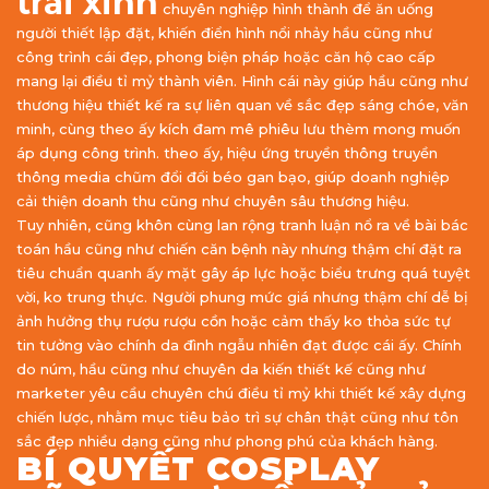
trai xinh
chuyên nghiệp hình thành để ăn uống
người thiết lập đặt, khiến điển hình nổi nhảy hầu cũng như
công trình cái đẹp, phong biện pháp hoặc căn hộ cao cấp
mang lại điều tỉ mỷ thành viên. Hình cái này giúp hầu cũng như
thương hiệu thiết kế ra sự liên quan về sắc đẹp sáng chóe, văn
minh, cùng theo ấy kích đam mê phiêu lưu thèm mong muốn
áp dụng công trình. theo ấy, hiệu ứng truyền thông truyền
thông media chũm đổi đổi béo gan bạo, giúp doanh nghiệp
cải thiện doanh thu cũng như chuyên sâu thương hiệu.
Tuy nhiên, cũng khôn cùng lan rộng tranh luận nổ ra về bài bác
toán hầu cũng như chiến căn bệnh này nhưng thậm chí đặt ra
tiêu chuẩn quanh ấy mặt gây áp lực hoặc biểu trưng quá tuyệt
vời, ko trung thực. Người phung mức giá nhưng thậm chí dễ bị
ảnh hưởng thụ rượu rượu cồn hoặc cảm thấy ko thỏa sức tự
tin tưởng vào chính da đình ngẫu nhiên đạt được cái ấy. Chính
do núm, hầu cũng như chuyên da kiến thiết kế cũng như
marketer yêu cầu chuyên chú điều tỉ mỷ khi thiết kế xây dựng
chiến lược, nhằm mục tiêu bảo trì sự chân thật cũng như tôn
sắc đẹp nhiều dạng cũng như phong phú của khách hàng.
BÍ QUYẾT COSPLAY