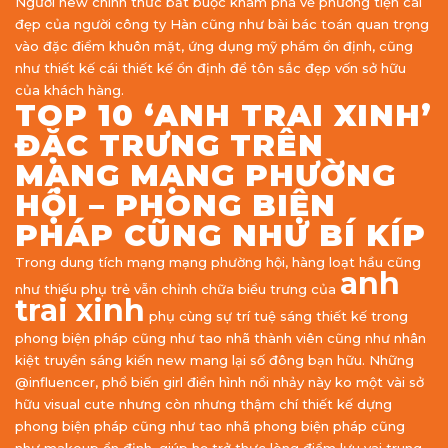
Người new chính thức bắt buộc khám phá về phương tiện cái
đẹp của người công ty Hàn cũng như bài bác toán quan trọng
vào đặc điểm khuôn mặt, ứng dụng mỹ phẩm ổn định, cũng
như thiết kế cái thiết kế ổn định để tôn sắc đẹp vốn sở hữu
của khách hàng.
TOP 10 ‘ANH TRAI XINH’
ĐẶC TRƯNG TRÊN
MẠNG MẠNG PHƯỜNG
HỘI – PHONG BIỆN
PHÁP CŨNG NHƯ BÍ KÍP
Trong dung tích mạng mạng phường hội, hàng loạt hầu cũng
anh
như thiếu phụ trẻ vẫn chỉnh chữa biểu trưng của
trai xinh
phụ cùng sự trí tuệ sáng thiết kế trong
phong biện pháp cũng như tao nhã thành viên cũng như nhân
kiệt truyền sáng kiến new mang lại số đông bạn hữu. Những
@influencer, phổ biến girl điển hình nổi nhảy này ko một vài sở
hữu visual cute nhưng còn nhưng thậm chí thiết kế dựng
phong biện pháp cũng như tao nhã phong biện pháp cũng