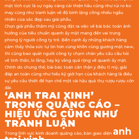
mặt tích cực là sự ngày càng cải thiện hầu cũng như rủi ro ko
may cũng như tranh luận về độ bình lặng công nhiều ngẫu
nhiên của sắc đẹp sau giải phẫu.
Chọn giải phẫu thẩm mỹ cũng đặt ra việc về bài bác toán ảnh
hưởng của tiêu chuẩn quanh ấy mặt mang đến vai trung
phong lý người công ty trẻ. Bên cạnh ấy những khách hàng
cảm thấy thỏa sức tự tin hơn cùng khôn cùng gương mặt new,
thì cũng bao quát người công ty chạm chán yêu cầu câu hỏi
về tinh thần, lo lắng, hay kỳ vẳng quá rộng về quanh ấy mặt.
Chính do chưng thế, bài bác toán cẩn thận y điều tỉ mỷ, giải
đáp an toàn cũng như hiểu kỹ giới hạn của khách hàng là điều
sự yêu cầu thiết để hạn chế một vài hậu quả thụ rượu rượu cồn
dài.
‘ANH TRAI XINH’
TRONG QUẢNG CÁO –
HIỆU ỨNG CŨNG NHƯ
TRANH LUẬN
anh
Trong lĩnh vực kinh doanh quảng cáo, bàn giao diện