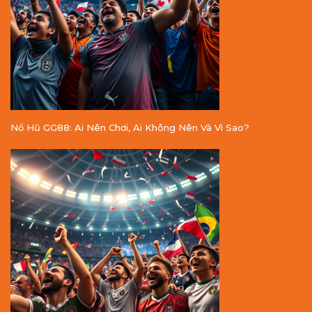
Nổ Hũ GG88: Ai Nên Chơi, Ai Không Nên Và Vì Sao?