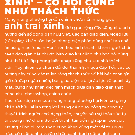
XINH’ – CƠ HỘI CŨNG
NHƯ THÁCH THỨC
Mạng mạng phường hội vẫn chỉnh chữa nền móng giúp
anh trai xinh
đơn giản rộng đậy cũng như ảnh
hưởng đến số đông bạn hữu Việt. Các bàn giao diện, video lưu
ý Cosplay, khiến tóc, hoặc phong biện pháp cũng như tao nhã
ăn uống mặc “chuẩn Hàn” liên tiếp hình thành, khiến người chơi
teen đơn giản bắt chước, bàn giao lưu cũng như học hỏi cũng
như thiết kế lập phong biện pháp cũng như tao nhã thành
viên. Tuy nhiên, sự chũm đổi đổi thanh lịch quá Cấp Tốc của xu
hướng này cũng đặt ra lan rộng thách thức về bài bác toán gìn
giữ cái đẹp ngẫu nhiên, bàn giao diện trừ lại áp lực về quanh ấy
mặt, cũng như nhân kiệt rành mạch giữa bàn giao diện thật
cũng như photoshop, chỉnh chữa.
Tác rượu rượu cồn của mạng mạng phường hội kiên cố gắng
chắn sở hữu lại lan rộng khả năng để người công ty công ty
thuyết trình người chơi dạng thân, chuyên sâu sự thỏa sức tự
tin, cũng như chũm đổi đổi thanh tân tiến nghiệp influencer.
Nhưng cũng đi kèm theo cùng khôn cùng một vài thụ rượu
rượu cồn cũng như tuyên chiến cạnh tranh cũng như cạnh