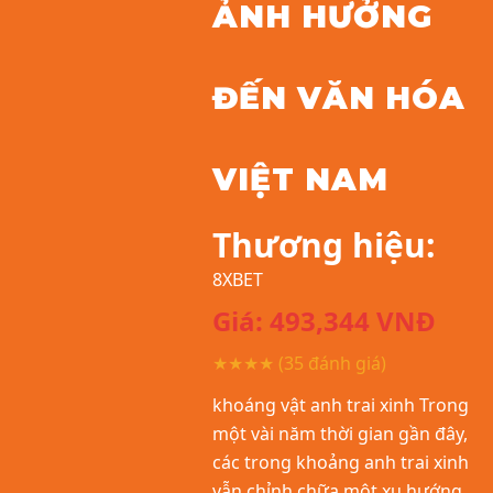
ẢNH HƯỞNG
ĐẾN VĂN HÓA
VIỆT NAM
Thương hiệu:
8XBET
Giá:
493,344
VNĐ
★★★★
(35 đánh giá)
khoáng vật anh trai xinh Trong
một vài năm thời gian gần đây,
các trong khoảng anh trai xinh
vẫn chỉnh chữa một xu hướng