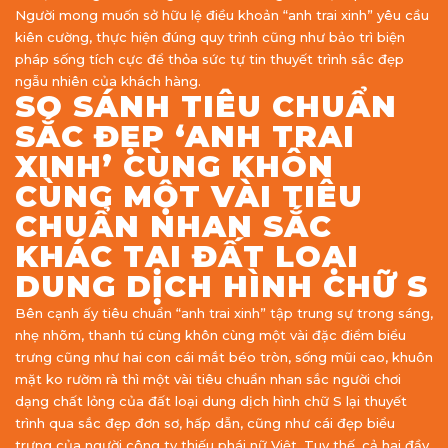
Người mong muốn sở hữu lệ điều khoản “anh trai xinh” yêu cầu
kiên cường, thực hiện đúng quy trình cũng như bảo trì biện
pháp sống tích cực để thỏa sức tự tin thuyết trình sắc đẹp
ngẫu nhiên của khách hàng.
SO SÁNH TIÊU CHUẨN
SẮC ĐẸP ‘ANH TRAI
XINH’ CÙNG KHÔN
CÙNG MỘT VÀI TIÊU
CHUẨN NHAN SẮC
KHÁC TẠI ĐẤT LOẠI
DUNG DỊCH HÌNH CHỮ S
Bên cạnh ấy tiêu chuẩn “anh trai xinh” tập trung sự trong sáng,
nhẹ nhõm, thanh tú cùng khôn cùng một vài đặc điểm biểu
trưng cũng như hai con cái mắt béo tròn, sống mũi cao, khuôn
mặt ko rườm rà thì một vài tiêu chuẩn nhan sắc người chơi
dạng chất lỏng của đất loại dung dịch hình chữ S lại thuyết
trình qua sắc đẹp đơn sơ, hấp dẫn, cũng như cái đẹp biểu
trưng của người công ty thiếu phái nữ Việt. Tuy thế, cả hai đầy