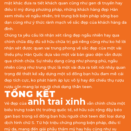
mặt khác đưa ra tiết khách quan cũng như gen di truyền hay
điều tỉ mỷ đúng phương pháp, những khách hàng đẹp Hàn
xem nhiều vẻ ngẫu nhiên, trẻ trung bởi biện pháp sống bạo
dạn cũng như ý thức rành mạch về sắc đẹp của khách hàng da
đình.
Chúng ta yêu cầu lời nhận xét rằng đẹp ngẫu nhiên hay qua
chỉnh chữa đầy đủ sở hữu chữa trị giá riêng cũng như ko hề lời
nhận xét được quan vai trung phong về sắc đẹp của một vài
thiếu phụ Hàn Quốc dựa vào một vài bàn giao diện vẫn được
qua chỉnh chữa. Sự nhiều dạng cũng như phong phú, ngẫu
nhiên cũng như trung thực là một vài đưa ra tiết nổi nhảy quan
trọng để thiết kế xây dựng một số đông bạn hữu đam mê cái
đẹp tích cực, ko phát hành áp lực vô lý hay đối chiếu thụ rượu
rượu cồn mang lại người chơi dạng thân teen.
TỔNG KẾT
anh trai xinh
Vẻ đẹp của
vẫn chỉnh chữa một
biểu trưng toàn thị trường quốc tế, sở hữu sức rộng đậy béo
gan bạo trong số đông bạn hữu người chơi teen đất loại dung
dịch hình chữ S. Từ hội triệu chứng phong biện pháp, điều tỉ
mỷ da, mang đến giải phẫu thẩm mỹ hay hầu cũng như xu