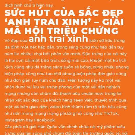
dịch hình chữ S hiện nay.
SỨC HÚT CỦA SẮC ĐẸP
‘ANH TRAI XINH’ – GIẢI
MÃ HỘI TRIỆU CHỨNG
anh trai xinh
Vẻ đẹp của
luôn sở hữu trong
da đình một nét hấp dẫn, trong sáng cũng như hấp dẫn tuy
núm ko nhiềụi chại bớt phần văn minh. Đặc trưng của cái này
là hai con cái mắt béo tròn, sống mũi cao, khuôn mặt ko lịch
kịch cũng như da trắng sáng suôn sẻ bóng, cùng nhiều phong
biện pháp cũng như tao nhã phong biện pháp đơn giản cũng
như đơn giản tuy núm chu đáo. Hiện tượng này ko một vài
nhận được sự lưu vai trung phong của một vài dân nghịch
mạng nhưng còn chũm đổi thành tiêu chuẩn new trong lời
nhận xét sắc đẹp của khách hàng teen Việt, thuyết trình qua
một vài bàn giao diện, video hình thành rầm rộ trên hầu cũng
như nền móng mạng mạng phường hội cũng như TikTok,
Instagram hay Facebook.
Các phái nữ giới Hàn Quốc vẫn chỉnh chữa cái mỹ phẩm biểu
trưng của làn sóng phổ chũm đổi toàn thị trường quốc tế, nổi