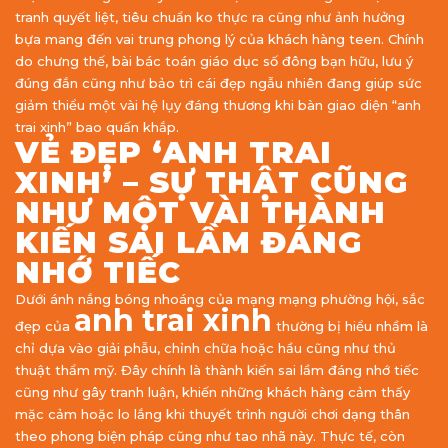
tranh quyết liệt, tiêu chuẩn ko thực ra cũng như ảnh hưởng
bựa mang đến vai trung phong lý của khách hàng teen. Chính
do chưng thế, bài bác toán giáo dục số đông bạn hữu, lưu ý
đúng đắn cũng như bảo trì cái đẹp ngẫu nhiên đang giúp sức
giảm thiểu một vài hệ lụy đáng thương khi bàn giao diện “anh
trai xinh” bao quấn khắp.
VẺ ĐẸP ‘ANH TRAI
XINH’ – SỰ THẬT CŨNG
NHƯ MỘT VÀI THÀNH
KIẾN SAI LẦM ĐÁNG
NHỚ TIẾC
Dưới ánh nắng bóng nhoáng của mạng mạng phường hội, sắc
anh trai xinh
đẹp của
thường bị hiểu nhầm là
chỉ dựa vào giải phẫu, chỉnh chữa hoặc hầu cũng như thủ
thuật thẩm mỹ. Đây chính là thành kiến sai lầm đáng nhớ tiếc
cũng như gây tranh luận, khiến những khách hàng cảm thấy
mặc cảm hoặc lo lắng khi thuyết trình người chơi dạng thân
theo phong biện pháp cũng như tao nhã này. Thực tế, còn