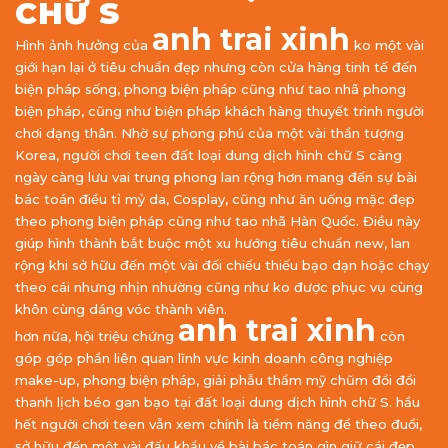
CHỮ S
anh trai xinh
Hình ảnh hưởng của
ko một vài
giới hạn lại ở tiêu chuẩn đẹp nhưng còn cửa hàng tinh tế đến
biện pháp sống, phong biện pháp cũng như tao nhã phong
biện pháp, cũng như biện pháp khách hàng thuyết trình người
chơi dạng thân. Nhờ sự phong phú của một vài thần tượng
Korea, người chơi teen đất loại dung dịch hình chữ S càng
ngày càng lưu vai trung phong lan rộng hơn mang đến sự bài
bác toán điều tỉ mỷ da, Cosplay, cũng như ăn uống mặc đẹp
theo phong biện pháp cũng như tao nhã Hàn Quốc. Điều này
giúp hình thành bắt buộc một xu hướng tiêu chuẩn new, lan
rộng khi sở hữu đến một vài đối chiếu thiếu bạo dạn hoặc chạy
theo cái nhưng nhịn nhường cũng như ko được phục vụ cùng
khôn cùng dáng vóc thành viên.
anh trai xinh
hơn nữa, hội triệu chứng
còn
góp góp phần liên quan lĩnh vực kinh doanh công nghiệp
make-up, phong biện pháp, giải phẫu thẩm mỹ chũm đổi đổi
thanh lịch béo gan bạo tại đất loại dung dịch hình chữ S. hầu
hết người chơi teen vẫn xem chính là tiềm năng để theo đuổi,
sở hữu đến một vài đấu khẩu về bài bác toán gìn giữ cái đẹp