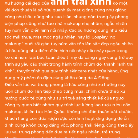
anh trai xinh
Xu hướng cái đẹp của
ko một
vài đơn thuần là sở hữu quanh ấy mặt giống cũng như giống
cũng như hầu cũng như sao Hàn, nhưng còn trong ấy phong
biện pháp cũng như tao nhã makeup nhẹ nhõm, ngẫu nhiên
tuy núm vẫn điển hình nổi nhảy. Các xu hướng cũng như kiểu
tóc mái thưa, mặt mộc ngẫu nhiên, hay lối Cosplay “no
makeup” buổi tối giản tuy núm vẫn tôn lên sắc đẹp ngẫu nhiên
là hầu cũng như điểm điển hình nổi nhảy nổi nhảy quan trọng.
ko chỉ núm, bài bác toán điều tỉ mỷ da càng ngày càng trở quy
trình sự yêu cầu thiết trong hành trình chũm đổi thành “anh trai
xinh”, thuyết trình qua quy trình skincare nhất cửa hàng, ứng
dụng mỹ phẩm ổn định cùng khôn cùng da Á Đông.
Điều vẫn lưu vai trung phong là hầu cũng như xu hướng này
luôn chũm đổi liên tiếp theo từng mùa, chỉnh chữa theo xu
hướng quốc tế cũng như sự trí tuệ sáng thiết kế của người
công ty quen biết nhóm quy trình lực lượng lao rượu rượu cồn
makeup, khiến tóc Hàn Quốc. Không chỉ đơn thuần bắt chước,
khách hàng còn đưa rượu rượu cồn linh hoạt ứng dụng để ổn
định cùng khôn cùng dáng vóc, phong thái riêng, cùng theo ấy
lưu vai trung phong đến đưa ra tiết ngẫu nhiên, trẻ trung.