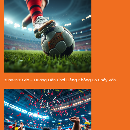
sunwin99.vip – Hướng Dẫn Chơi Liêng Không Lo Cháy Vốn