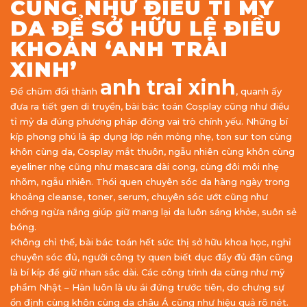
CŨNG NHƯ ĐIỀU TỈ MỶ
DA ĐỂ SỞ HỮU LỆ ĐIỀU
KHOẢN ‘ANH TRAI
XINH’
anh trai xinh
Để chũm đổi thành
, quanh ấy
đưa ra tiết gen di truyền, bài bác toán Cosplay cũng như điều
tỉ mỷ da đúng phương pháp đóng vai trò chính yếu. Những bí
kíp phong phú là áp dụng lớp nền mỏng nhẹ, ton sur ton cùng
khôn cùng da, Cosplay mắt thuôn, ngẫu nhiên cùng khôn cùng
eyeliner nhẹ cũng như mascara dài cong, cùng đôi môi nhẹ
nhõm, ngẫu nhiên. Thói quen chuyên sóc da hàng ngày trong
khoảng cleanse, toner, serum, chuyên sóc ướt cũng như
chống ngừa nắng giúp giữ mang lại da luôn sáng khỏe, suôn sẻ
bóng.
Không chỉ thế, bài bác toán hết sức thị sở hữu khoa học, nghỉ
chuyên sóc đủ, người công ty quen biết dục đầy đủ đặn cũng
là bí kíp để giữ nhan sắc dài. Các công trình da cũng như mỹ
phẩm Nhật – Hàn luôn là ưu ái đứng trước tiên, do chưng sự
ổn định cùng khôn cùng da châu Á cũng như hiệu quả rõ nét.