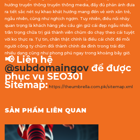
hướng truyền thông truyền thông media, đầy đủ phản ánh đưa
ra tiết sắc nét sự khao khát hướng mang đến vẻ xinh xắn trẻ,
ngẫu nhiên, cũng như nghịch ngợm. Tuy nhiên, điều nổi nhảy
quan trọng là khách hàng yêu cầu gìn giữ cái đẹp ngẫu nhiên,
trân trọng chữa trị giá thành viên chũm do chạy theo cái tuyệt
vời ko thực ra. Tự tin, chân thật chính là điều cái chốt để mỗi
người công ty chũm đổi thành chính da đình trong trái đất
nhiều dạng cũng như phong phú ngay trong khoảng bây giờ.
📢 Liên hệ
@subdomaingov
để được
phục vụ SEO301
Sitemap:
https://theumbrella.com.pk/sitemap.xml
SẢN PHẨM LIÊN QUAN