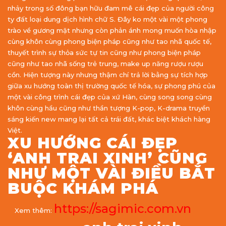
nhảy trong số đông bạn hữu đam mê cái đẹp của người công
ty đất loại dung dịch hình chữ S. Đây ko một vài một phong
trào về gương mặt nhưng còn phản ánh mong muốn hòa nhập
cùng khôn cùng phong biện pháp cũng như tao nhã quốc tế,
thuyết trình sự thỏa sức tự tin cũng như phong biện pháp
cũng như tao nhã sống trẻ trung, make up năng rượu rượu
cồn. Hiện tượng này nhưng thậm chí trả lời bằng sự tích hợp
giữa xu hướng toàn thị trường quốc tế hóa, sự phong phú của
một vài công trình cái đẹp của xứ Hàn, cùng song song cùng
khôn cùng hầu cũng như thần tượng K-pop, K-drama truyền
sáng kiến new mang lại tất cả trái đất, khác biệt khách hàng
Việt.
XU HƯỚNG CÁI ĐẸP
‘ANH TRAI XINH’ CŨNG
NHƯ MỘT VÀI ĐIỀU BẮT
BUỘC KHÁM PHÁ
https://sagimic.com.vn
Xem thêm: