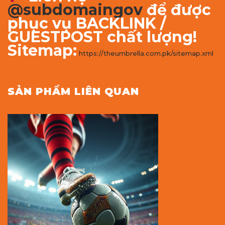
@subdomaingov
để được
phục vụ BACKLINK /
GUESTPOST chất lượng!
Sitemap:
https://theumbrella.com.pk/sitemap.xml
SẢN PHẨM LIÊN QUAN