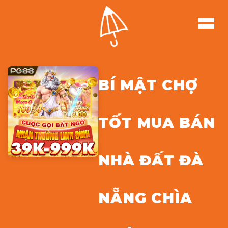
BÍ MẬT CHỢ
TỐT MUA BÁN
NHÀ ĐẤT ĐÀ
NẴNG CHÌA