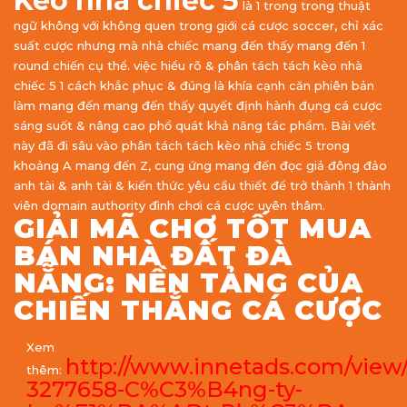
Kèo nhà chiếc 5
là 1 trong trong thuật
ngữ không với không quen trong giới cá cược soccer, chỉ xác
suất cược nhưng mà nhà chiếc mang đến thấy mang đến 1
round chiến cụ thể. việc hiểu rõ & phân tách tách kèo nhà
chiếc 5 1 cách khắc phục & đúng là khía cạnh căn phiên bản
làm mang đến mang đến thấy quyết định hành đụng cá cược
sáng suốt & nâng cao phổ quát khả năng tác phẩm. Bài viết
này đã đi sâu vào phân tách tách kèo nhà chiếc 5 trong
khoảng A mang đến Z, cung ứng mang đến đọc giả đông đảo
anh tài & anh tài & kiến thức yêu cầu thiết để trở thành 1 thành
viên domain authority đình chơi cá cược uyên thâm.
GIẢI MÃ CHỢ TỐT MUA
BÁN NHÀ ĐẤT ĐÀ
NẴNG: NỀN TẢNG CỦA
CHIẾN THẮNG CÁ CƯỢC
Xem
http://www.innetads.com/view
thêm:
3277658-C%C3%B4ng-ty-