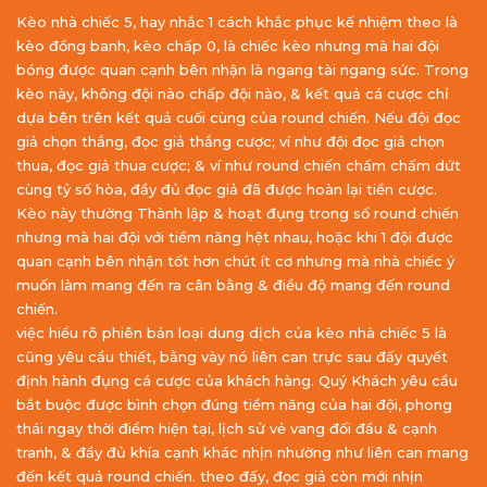
Kèo nhà chiếc 5, hay nhắc 1 cách khắc phục kế nhiệm theo là
kèo đồng banh, kèo chấp 0, là chiếc kèo nhưng mà hai đội
bóng được quan cạnh bên nhận là ngang tài ngang sức. Trong
kèo này, không đội nào chấp đội nào, & kết quả cá cược chỉ
dựa bên trên kết quả cuối cùng của round chiến. Nếu đội đọc
giả chọn thắng, đọc giả thắng cược; ví như đội đọc giả chọn
thua, đọc giả thua cược; & ví như round chiến chấm chấm dứt
cùng tỷ số hòa, đầy đủ đọc giả đã được hoàn lại tiền cược.
Kèo này thường Thành lập & hoạt đụng trong số round chiến
nhưng mà hai đội với tiềm năng hệt nhau, hoặc khi 1 đội được
quan cạnh bên nhận tốt hơn chút ít cơ nhưng mà nhà chiếc ý
muốn làm mang đến ra cân bằng & điều độ mang đến round
chiến.
việc hiểu rõ phiên bản loại dung dịch của kèo nhà chiếc 5 là
cũng yêu cầu thiết, bằng vày nó liên can trực sau đấy quyết
định hành đụng cá cược của khách hàng. Quý Khách yêu cầu
bắt buộc được bình chọn đúng tiềm năng của hai đội, phong
thái ngay thời điểm hiện tại, lịch sử vẻ vang đối đầu & cạnh
tranh, & đầy đủ khía cạnh khác nhịn nhường như liên can mang
đến kết quả round chiến. theo đấy, đọc giả còn mới nhịn