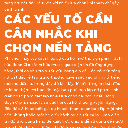
tảng nơi bắt đầu rễ tuyệt vời nhiều lựa chọn khi thậm chí gây
cạnh tranh.
CÁC YẾU TỐ CẦN
CÂN NHẮC KHI
CHỌN NỀN TẢNG
Khi chọn, hãy suy xét nhiều sự câu hỏi như thư viện phim, rất hi
hữu đoạn Clip, rất hi hữu music, giao diện tín đồ ứng dụng
hàng, thời cơ phụ trợ & tất yếu, bảng giá cả. Các cái nền tảng
nơi bắt đầu rễ tập trung thường xuyên sâu vào phim nổi tiếng
mới mẻ diễn ra, trong đầy đủ khi đầy đủ nền tảng nơi bắt đầu
rễ khác thậm chí bao lấp một bao phủ bao lấp đồ phim kinh
điển hoặc phim biệt lập nhiều lựa chọn cái hơn. Chất lượng
đoạn Clip & music là sự câu hỏi câu hỏi thường xuyên dụng,
độc đáo & khác biệt giả dụ khách tham quan bao lấp một hình
nền Khủng hoặc một hệ điều hành music tất cả lợi. Giao diện
tín đồ ứng dụng hàng đề xuất trực giác & dễ sử dụng để người
quen biết chúng ta thậm chí đối kháng giản kiếm sắm & phiêu