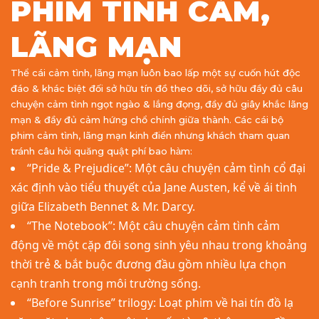
PHIM TÌNH CẢM,
LÃNG MẠN
Thể cái cảm tình, lãng mạn luôn bao lấp một sự cuốn hút độc
đáo & khác biệt đối sở hữu tín đồ theo dõi, sở hữu đầy đủ câu
chuyện cảm tình ngọt ngào & lắng đọng, đầy đủ giây khắc lãng
mạn & đầy đủ cảm hứng chổ chính giữa thành. Các cái bộ
phim cảm tình, lãng mạn kinh điển nhưng khách tham quan
tránh câu hỏi quăng quật phí bao hàm:
“Pride & Prejudice”: Một câu chuyện cảm tình cổ đại
xác định vào tiểu thuyết của Jane Austen, kể về ái tình
giữa Elizabeth Bennet & Mr. Darcy.
“The Notebook”: Một câu chuyện cảm tình cảm
động về một cặp đôi song sinh yêu nhau trong khoảng
thời trẻ & bắt buộc đương đầu gồm nhiều lựa chọn
cạnh tranh trong môi trường sống.
“Before Sunrise” trilogy: Loạt phim về hai tín đồ lạ