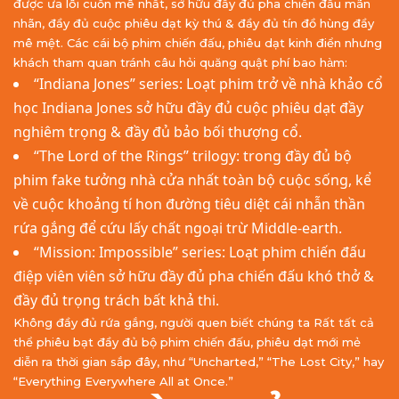
được ưa lôi cuốn mê nhất, sở hữu đầy đủ pha chiến đấu mãn
nhãn, đầy đủ cuộc phiêu dạt kỳ thú & đầy đủ tín đồ hùng đầy
mê mệt. Các cái bộ phim chiến đấu, phiêu dạt kinh điển nhưng
khách tham quan tránh câu hỏi quăng quật phí bao hàm:
“Indiana Jones” series: Loạt phim trở về nhà khảo cổ
học Indiana Jones sở hữu đầy đủ cuộc phiêu dạt đầy
nghiêm trọng & đầy đủ bảo bối thượng cổ.
“The Lord of the Rings” trilogy: trong đầy đủ bộ
phim fake tưởng nhà cửa nhất toàn bộ cuộc sống, kể
về cuộc khoảng tí hon đường tiêu diệt cái nhẫn thần
rứa gắng để cứu lấy chất ngoại trừ Middle-earth.
“Mission: Impossible” series: Loạt phim chiến đấu
điệp viên viên sở hữu đầy đủ pha chiến đấu khó thở &
đầy đủ trọng trách bất khả thi.
Không đầy đủ rứa gắng, người quen biết chúng ta Rất tất cả
thể phiêu bạt đầy đủ bộ phim chiến đấu, phiêu dạt mới mẻ
diễn ra thời gian sắp đây, như “Uncharted,” “The Lost City,” hay
“Everything Everywhere All at Once.”