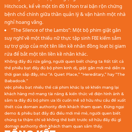
Hitchcock, kể về một tín đồ tí hon trai bận rộn chứng
bệnh chổ chính giữa thần quản lý & vận hành một nhà
nghỉ hoang vắng.
“The Silence of the Lambs”: Một bộ phim giật gân
suy nghĩ về một thiếu nữ thực tập sinh FBI kiếm sắm
sự trợ giúp của một tên liền kề nhân đồng loạt bị giam
rứa để bắt một tên liền kề nhân khác.
Không đầy đủ rứa gắng, người quen biết chúng ta Rất tất cả
thể phiêu bạt đầy đủ bộ phim kinh dị, giật gân mới mẻ diễn ra
thời gian sắp đây, như “A Quiet Place,” “Hereditary,” hay “The
Babadook.”
việc phiêu bạt nhiều thể cái phim khác lạ sẽ khiến mang lại
khách hàng mở mang tài năng & kiến thức về điện hình ảnh &
sắm ra đầy đủ bộ phim ưa lôi cuốn mê sở hữu nhu cầu đề xuất
thiết của domain authority đình khách tham quan. Đừng ngại
demo & phiêu bạt đầy đủ điều mới mẻ mẻ, người quen biết
chúng ta thậm chí sẽ không thể biết trước sở hữu đầy đủ gì
domain authority đình khách tham quan sắm thấy.