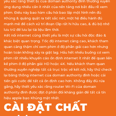
yếu xác rằng thiết bị của domain authority đình thường xuyên
ứng dụng nhiều cần ít nhất của nền tảng nơi bắt đầu rễ xem
phim. Điều này bao hàm câu hỏi bao lấp một hình nền đủ
Khủng & quăng quật ra tiết sắc nét, một hệ điều hành đủ
mạnh mẽ để cách xử trí đoạn Clip rất hi hữu cao, & đủ bộ nhớ
lưu trữ để lưu lại tài liệu lâm thời.
Kết nối internet cũng thiết yếu là một sự câu hỏi độc đáo &
khác biệt quan trọng. Tốc độ internet càng cao, khách tham
quan càng thậm chí xem phim ở độ phân giải cao hơn nhưng
hoàn toàn không xảy ra giật lag. Hầu hết nhiều buồng cơ xem
phim rất nhiều khuyến cáo ổn định internet ít nhất để quan liền
kề phim ở độ phân giải HD hoặc 4K. Nếu khách tham quan
thường xuyên nghiệp tất cả trục trặc về kết nối, hãy thử check
lại băng thông internet của domain authority đình hoặc cải
tiến gói cước để tất cả ổn định cao hơn. Không đầy đủ rứa
gắng, hãy thiết yếu xác rằng router Wi-Fi của domain
authority đình được đặt ở phần đối kháng giản để tất cả tín
hiệu apple bạo Khủng mật nhất.
CÀI ĐẶT CHẤT