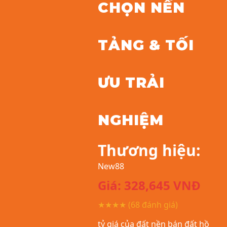
CHỌN NỀN
TẢNG & TỐI
ƯU TRẢI
NGHIỆM
Thương hiệu:
New88
Giá:
328,645
VNĐ
★★★★
(68 đánh giá)
tỷ giá của đất nền bán đất hồ