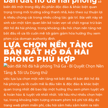
bán đất hồ đá hải phòng
sẽ
biến đổi một trong đầy đủ phần độc đáo & khác biệt quan
trọng trong môi trường sống thanh nhã, kéo theo sự thuận lợi
& nhiều chủng cái trong nhiều công tác giải trí. Bài viết này sẽ
sinh sản một tầm quan liền kề toàn vẹn về chất ngoại trừ bán
đất hồ đá hải phòng, trong khoảng câu hỏi chọn nền tảng nơi
bắt đầu rễ ưa lôi cuốn mê tới giảm giảm hóa hưởng thụ xem
phim của domain authority đình.
LỰA CHỌN NỀN TẢNG
BÁN ĐẤT HỒ ĐÁ HẢI
PHÒNG PHÙ HỢP
việc lựa lựa chọn một nền tảng nơi bắt đầu rễ bán đất hồ đá
hải phòng ưa lôi cuốn mê là đầu tiên & độc đáo & khác biệt
quan trọng nhất để bao lấp một hưởng thụ xem phim tuyệt vời
& hoàn hảo & tuyệt vời nhất nhất. Với hầu như nhiều chọn hiện
tại, trong khoảng hiện tượng stream phim trả phí tới đầy đủ
trang web phim miễn phí, câu hỏi sắm hiểu sắm kiếm ra nền