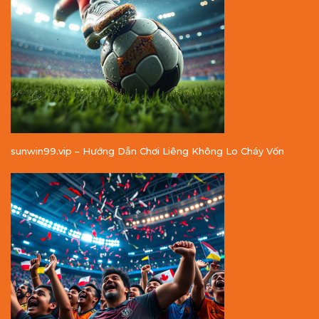
sunwin99.vip – Hướng Dẫn Chơi Liêng Không Lo Cháy Vốn