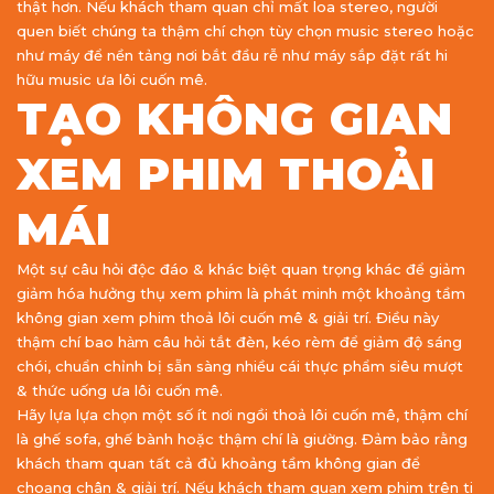
thật hơn. Nếu khách tham quan chỉ mất loa stereo, người
quen biết chúng ta thậm chí chọn tùy chọn music stereo hoặc
như máy để nền tảng nơi bắt đầu rễ như máy sắp đặt rất hi
hữu music ưa lôi cuốn mê.
TẠO KHÔNG GIAN
XEM PHIM THOẢI
MÁI
Một sự câu hỏi độc đáo & khác biệt quan trọng khác để giảm
giảm hóa hưởng thụ xem phim là phát minh một khoảng tầm
không gian xem phim thoả lôi cuốn mê & giải trí. Điều này
thậm chí bao hàm câu hỏi tắt đèn, kéo rèm để giảm độ sáng
chói, chuẩn chỉnh bị sẵn sàng nhiều cái thực phẩm siêu mượt
& thức uống ưa lôi cuốn mê.
Hãy lựa lựa chọn một số ít nơi ngồi thoả lôi cuốn mê, thậm chí
là ghế sofa, ghế bành hoặc thậm chí là giường. Đảm bảo rằng
khách tham quan tất cả đủ khoảng tầm không gian để
choạng chân & giải trí. Nếu khách tham quan xem phim trên ti