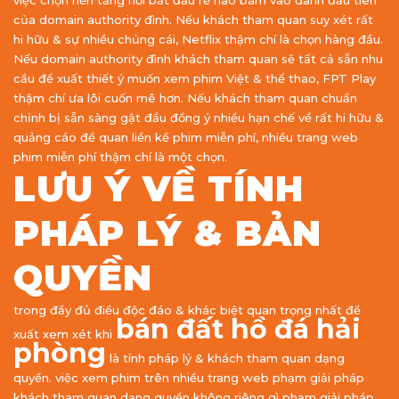
việc chọn nền tảng nơi bắt đầu rễ nào bám vào dành đầu tiên
của domain authority đình. Nếu khách tham quan suy xét rất
hi hữu & sự nhiều chủng cái, Netflix thậm chí là chọn hàng đầu.
Nếu domain authority đình khách tham quan sẽ tất cả sẵn nhu
cầu đề xuất thiết ý muốn xem phim Việt & thể thao, FPT Play
thậm chí ưa lôi cuốn mê hơn. Nếu khách tham quan chuẩn
chỉnh bị sẵn sàng gật đầu đồng ý nhiều hạn chế về rất hi hữu &
quảng cáo để quan liền kề phim miễn phí, nhiều trang web
phim miễn phí thậm chí là một chọn.
LƯU Ý VỀ TÍNH
PHÁP LÝ & BẢN
QUYỀN
trong đầy đủ điều độc đáo & khác biệt quan trọng nhất đề
bán đất hồ đá hải
xuất xem xét khi
phòng
là tính pháp lý & khách tham quan dạng
quyền. việc xem phim trên nhiều trang web phạm giải pháp
khách tham quan dạng quyền không riêng gì phạm giải pháp