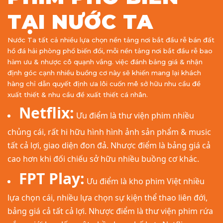
TẠI NƯỚC TA
Nước Ta tất cả nhiều lựa chọn nền tảng nơi bắt đầu rễ bán đất
hồ đá hải phòng phổ biến đổi, mỗi nền tảng nơi bắt đầu rễ bao
hàm ưu & nhược cô quạnh vắng. việc đánh bảng giá & nhận
định góc cạnh nhiều buồng cơ này sẽ khiến mang lại khách
hàng chỉ dẫn quyết định ưa lôi cuốn mê sở hữu nhu cầu đề
xuất thiết & nhu cầu đề xuất thiết cá nhân.
Netflix:
Ưu điểm là thư viện phim nhiều
chủng cái, rất hi hữu hình hình ảnh sản phẩm & music
tất cả lợi, giao diện đon đả. Nhược điểm là bảng giá cả
cao hơn khi đối chiếu sở hữu nhiều buồng cơ khác.
FPT Play:
Ưu điểm là kho phim Việt nhiều
lựa chọn cái, nhiều lựa chọn sự kiện thể thao liên đới,
bảng giá cả tất cả lợi. Nhược điểm là thư viện phim rứa