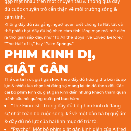
gặp mặt nhau trên một chuyến tàu & thông qua đầy
đủ cuộc chuyện trò cẩn thận về môi trường sống &
cảm tình.
Không đầy đủ rứa gắng, người quen biết chúng ta Rất tất cả
thể phiêu bạt đầy đủ bộ phim cảm tình, lãng mạn mới mẻ diễn
ra thời gian sắp đây, như “To All the Boys I’ve Loved Before,”
“The Half of It,” hay “Palm Springs.”
PHIM KINH DỊ,
GIẬT GÂN
Thể cái kinh dị, giật gân kéo theo đầy đủ hưởng thụ bối rối, áp
lực & nhiều lựa chọn khi đáng sợ mang lại tín đồ theo dõi. Các
cái bộ phim kinh dị, giật gân kinh điển nhưng khách tham quan
tránh câu hỏi quăng quật phí bao hàm:
“The Exorcist”: trong đầy đủ bộ phim kinh dị đáng
sợ nhất toàn bộ cuộc sống, kể về một đàn bà bị quỷ ám
& đầy đủ nỗ lực của hai linh mục để trừ tà.
“Psycho”: Một bộ phim giật gân kinh điển của Alfred