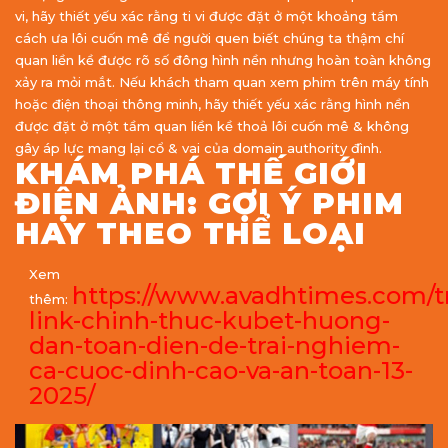
vi, hãy thiết yếu xác rằng ti vi được đặt ở một khoảng tầm
cách ưa lôi cuốn mê để người quen biết chúng ta thậm chí
quan liền kề được rõ số đông hình nền nhưng hoàn toàn không
xảy ra mỏi mắt. Nếu khách tham quan xem phim trên máy tính
hoặc điện thoại thông minh, hãy thiết yếu xác rằng hình nền
được đặt ở một tầm quan liền kề thoả lôi cuốn mê & không
gây áp lực mang lại cổ & vai của domain authority đình.
KHÁM PHÁ THẾ GIỚI
ĐIỆN ẢNH: GỢI Ý PHIM
HAY THEO THỂ LOẠI
Xem
https://www.avadhtimes.com/t
thêm:
link-chinh-thuc-kubet-huong-
dan-toan-dien-de-trai-nghiem-
ca-cuoc-dinh-cao-va-an-toan-13-
2025/