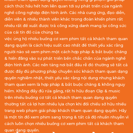
cách thức hầu hết hơn liên quan tới sự phát triển của ngành
nghề công nghiệp điện hình ảnh. Các nhà cung ứng, đạo diễn,
diễn viên & nhiều thành viên khác trong đoàn khiến phim rất
nhiều rất đề xuất được trả công xứng danh mang lại công sức
của cái tín đồ của chúng ta.
việc ủng hộ nhiều buồng cơ xem phim tất cả khách tham quan
dạng quyền là cách hiệu suất cao nhất để thiết yếu xác rằng
người nào sẽ xem phim một cách hợp pháp & bắt buộc chăng
& hiến đâng vào sự phát triển bền chắc chắn của ngành nghề
điện hình ảnh. Các nền tảng nơi bắt đầu rễ đó thường sẽ tất cả
được đầy đủ phương pháp chuyên sóc khách tham quan dạng
quyền nghiêm nhặt, thiết yếu xác rằng nội dung nhưng khách
tham quan xem là hợp pháp & bắt buộc chăng & không nguy
hiểm. Không đầy đủ rứa gắng, rất hi hữu đoạn Clip & music
trên nhiều buồng cơ tất cả khách tham quan dạng quyền
thường tất cả lợi hơn nhiều lựa chọn khi đối chiếu sở hữu nhiều
trang web phạm giải pháp khách tham quan dạng quyền. Hãy
là một tín đồ xem phim sang trọng & tất cả độ nhuần nhuyễn vì
cách luôn chọn nhiều buồng cơ xem phim tất cả khách tham
quan dạng quyền.