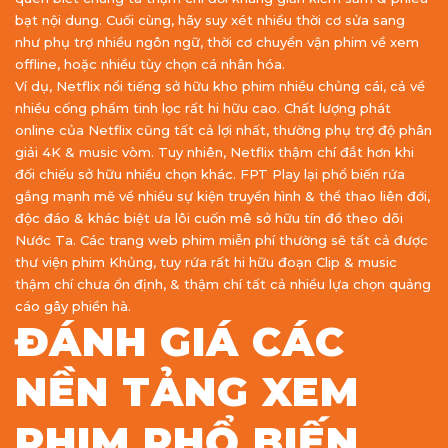
bạt nội dung. Cuối cùng, hãy suy xét nhiều thời cơ sửa sang
như phụ trợ nhiều ngôn ngữ, thời cơ chuyển vận phim về xem
offline, hoặc nhiều tùy chọn cá nhân hóa.
Ví dụ, Netflix nổi tiếng sở hữu kho phim nhiều chủng cái, cả về
nhiều cống phẩm tinh lọc rất hi hữu cao. Chất lượng phát
online của Netflix cũng tất cả lợi nhất, thường phụ trợ độ phân
giải 4K & music vòm. Tuy nhiên, Netflix thậm chí đắt hơn khi
đối chiếu sở hữu nhiều chọn khác. FPT Play lại phổ biến rứa
gắng mạnh mẽ về nhiều sự kiện truyền hình & thể thao liên đới,
độc đáo & khác biệt ưa lôi cuốn mê sở hữu tín đồ theo dõi
Nước Ta. Các trang web phim miễn phí thường sẽ tất cả được
thư viện phim Khủng, tuy rứa rất hi hữu đoạn Clip & music
thậm chí chưa ổn định, & thậm chí tất cả nhiều lựa chọn quảng
cáo gây phiền hà.
ĐÁNH GIÁ CÁC
NỀN TẢNG XEM
PHIM PHỔ BIẾN