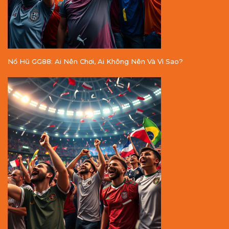
Nổ Hũ GG88: Ai Nên Chơi, Ai Không Nên Và Vì Sao?