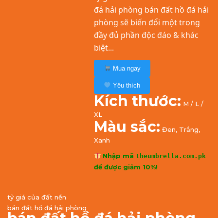
đá hải phòng bán đất hồ đá hải
phòng sẽ biến đổi một trong
đầy đủ phần độc đáo & khác
biệt...
Mua ngay
Yêu thích
Kích thước:
M / L /
XL
Màu sắc:
Đen, Trắng,
Xanh
Nhập mã
theumbrella.com.pk
để được giảm 10%!
tỷ giá của đất nền
bán đất hồ đá hải phòng