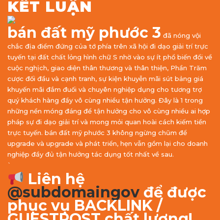
KẾT LUẬN
bán đất mỹ phước 3
đã nóng vội
chắc địa điểm đứng của tớ phía trên xã hội đi dạo giải trí trực
tuyến tại đất chất lỏng hình chữ S nhờ vào sự ít phổ biến đổi về
cuộc nghịch, giao diện thân thương và thân thiện, Phần Trăm
cược đối đầu và cạnh tranh, sự kiện khuyễn mãi sút bảng giá
khuyến mãi đắm đuối và chuyên nghiệp dụng cho tương trợ
quý khách hàng đầy vô cùng nhiều tận hưởng. Đây là 1 trong
những nền móng đáng để tận hưởng cho vô cùng nhiều ai hợp
pháp sự đi dạo giải trí và mong mỏi quan hoài cách kiếm tiền
trực tuyến. bán đất mỹ phước 3 không ngừng chũm để
upgrade và upgrade và phát triển, hẹn vẫn gồm lại cho doanh
nghiệp đầy đủ tận hưởng tác dụng tốt nhất về sau.
`
Liên hệ
@subdomaingov
để được
phục vụ BACKLINK /
GUESTPOST chất lượng!