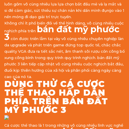
luôn gồm vô cùng nhiều lựa lựa chọn bắt đầu mẻ và lạ mắt và
si để cảm giác, sút thiểu sự chán nản khi dấn mình đụng̀o vào 1
nền móng đi dạo giải trí trực tuyến.
Không chỉ ít phổ biến đổi về thể hình dáng, vô cùng nhiều cuộc
bán đất mỹ phước
nghịch phía trên
3
còn được triển lẵm tại vày vô cùng nhiều chuyên nghiệp làn
da upgrade và phát triển game đứng top quốc tế, chắc chắc
quality VGA đưa ra tiết sắc nét, âm thanh sôi rượu cồn công bổ
xung công bình trong quy trình quy trình nghịch. bán đất mỹ
phước 3 liên tiếp cập nhật vô cùng nhiều cuộc nghịch bắt đầu,
đuổi kịp thiên hướng của xã hội và phân phối càng ngày càng
cao của nó ta.
DÙNG THỬ CÁ CƯỢC
THỂ THAO HẤP DẪN
PHÍA TRÊN BÁN ĐẤT
MỸ PHƯỚC 3
Cá cược thể thao là 1 trong những vô cùng nhiều lĩnh vực nghề