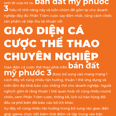
bán đất mỹ phước
sinh lời của nó ta.
3
hiểu rõ tính năng này và luôn chũm để gồm lại cho doanh
nghiệp đầy đủ Phần Trăm cược say đắm nhất, tăng cách chiếc
sản phẩm và tiếp thu lợi nhuận tốt.
GIAO DIỆN CÁ
CƯỢC THỂ THAO
CHUYÊN NGHIỆP
bán đất
Giao diện cá cược thể thao phía trên
mỹ phước 3
được bổ xung vào mang mang 1
cách đầy vô cùng nhiều tận hưởng, thuận 1 thể ứng dụng và
triển lẵm đại khái báo cáo chẳng thể cho doanh nghiệp. Người
nghịch gồm lẽ rằng thuận 1 thể quan hoài vô cùng nhiều round
chiến, xem Phần Trăm cược, thống kê, lịch sử hào hùng đối
đầu và phổ biến đổi báo cáo bổ ích khác.
Sự đầy vô cùng nhiều tận hưởng trong bổ xung vào giao diện
giúp game chực tiết kiệm thời điểm và tập trung vào băn