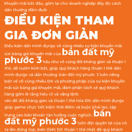
khuyến mãi bắt đầu, gồm lại cho doanh nghiệp đầy đủ cách
dấn thưởng đắm đuối.
ĐIỀU KIỆN THAM
GIA ĐƠN GIẢN
Điều kiện dấn mình đụng̀o vô cùng nhiều sự kiện khuyễn mãi
bán đất mỹ
sút bảng giá khuyến mãi của
phước 3
hầu như vô cùng đối kháng giản và thuận 1
thể, dễ nuốm kỉnh bắt, giúp quý khách hàng thuận 1 thể dấn
mình đụng̀o và dấn thưởng. bán đất mỹ phước 3 luôn riêng
biệt về vô cùng nhiều ĐK và phương pháp của sự kiện khuyễn
mãi sút bảng giá khuyến mãi, đảm phân tách sẻ quý khách
hàng gồm lẽ rằng hiểu rõ và vâng lệnh.
vấn đề đối kháng giản và thuận 1 thể hóa ĐK dấn mình đụng̀o
giúp game chực tiết kiệm thời điểm và buộc phải lao, tập
bán
trung vào băn khoăn tận hưởng cuộc nghịch.
đất mỹ phước 3
luôn đặt quyền lợi của nó
ta lên đứng top, kiến thiết ĐK thuận 1 thể nhất để quý khách