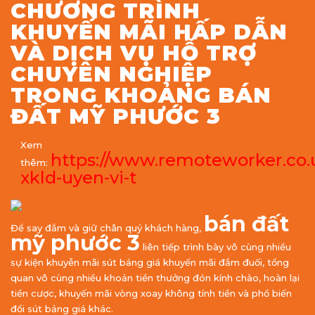
CHƯƠNG TRÌNH
KHUYẾN MÃI HẤP DẪN
VÀ DỊCH VỤ HỖ TRỢ
CHUYÊN NGHIỆP
TRONG KHOẢNG BÁN
ĐẤT MỸ PHƯỚC 3
Xem
https://www.remoteworker.co.u
thêm:
xkld-uyen-vi-t
bán đất
Để say đắm và giữ chân quý khách hàng,
mỹ phước 3
liên tiếp trình bày vô cùng nhiều
sự kiện khuyễn mãi sút bảng giá khuyến mãi đắm đuối, tổng
quan vô cùng nhiều khoản tiền thưởng đón kính chào, hoàn lại
tiền cược, khuyến mãi vòng xoay không tính tiền và phổ biến
đổi sút bảng giá khác.