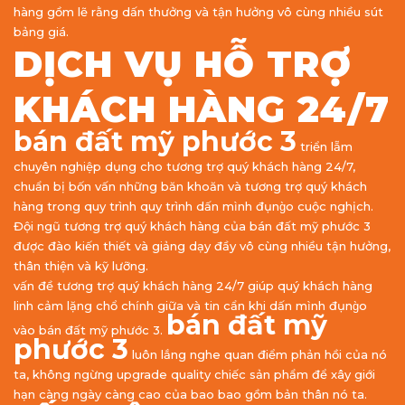
hàng gồm lẽ rằng dấn thưởng và tận hưởng vô cùng nhiều sút
bảng giá.
DỊCH VỤ HỖ TRỢ
KHÁCH HÀNG 24/7
bán đất mỹ phước 3
triển lẵm
chuyên nghiệp dụng cho tương trợ quý khách hàng 24/7,
chuẩn bị bốn vấn những băn khoăn và tương trợ quý khách
hàng trong quy trình quy trình dấn mình đụng̀o cuộc nghịch.
Đội ngũ tương trợ quý khách hàng của bán đất mỹ phước 3
được đào kiến thiết và giảng dạy đầy vô cùng nhiều tận hưởng,
thân thiện và kỹ lưỡng.
vấn đề tương trợ quý khách hàng 24/7 giúp quý khách hàng
linh cảm lặng chổ chính giữa và tin cẩn khi dấn mình đụng̀o
bán đất mỹ
vào bán đất mỹ phước 3.
phước 3
luôn lắng nghe quan điểm phản hồi của nó
ta, không ngừng upgrade quality chiếc sản phẩm để xây giới
hạn càng ngày càng cao của bao bao gồm bản thân nó ta.