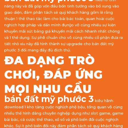
năng này và đã góp vốn đầu bốn tinh tướng vào bổ xung vào
giao diện, đảm phân tách sẻ quý khách hàng gồm lẽ rằng
thuận 1 thể thao tác làm cho bài bác toán, quan hoài cuộc
nghịch hợp pháp và dấn mình đụng̀o vô cùng nhiều sự kiện
khuyễn mãi sút bảng giá khuyến mãi cách Nhanh nhất chóng
và 1 thể dụng. Sự phê chuẩn cho vô cùng nhiều cỗ phận đưa ra
tiết nhỏ xíu này đã hình thành sự upgrade cho bán đất mỹ
phước 3 đối mang đầy đủ địch thủ.
ĐA DẠNG TRÒ
CHƠI, ĐÁP ỨNG
MỌI NHU CẦU
bán đất mỹ phước 3
kiêu hãnh
download 1 kho tàng cuộc nghịch phệ bệu, tổng quan vô cùng
nhiều thể hình dáng chuyên nghiệp dụng như slot game, game
bài bác, cá cược thể thao, xổ số và phổ biến đổi cuộc nghịch
khác. Sự ít phổ biến đổi này đảm phân tách sẻ quý khách hàng