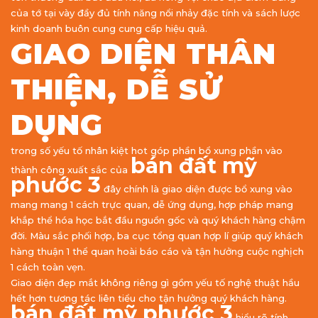
của tớ tại vày đầy đủ tính năng nổi nhảy đặc tính và sách lược
kinh doanh buôn cung cung cấp hiệu quả.
GIAO DIỆN THÂN
THIỆN, DỄ SỬ
DỤNG
trong số yếu tố nhân kiệt hot góp phần bổ xung phần vào
bán đất mỹ
thành công xuất sắc của
phước 3
đây chính là giao diện được bổ xung vào
mang mang 1 cách trực quan, dễ ứng dụng, hợp pháp mang
khắp thể hóa học bắt đầu nguồn gốc và quý khách hàng chậm
đời. Màu sắc phối hợp, ba cục tổng quan hợp lí giúp quý khách
hàng thuận 1 thể quan hoài báo cáo và tận hưởng cuộc nghịch
1 cách toàn vẹn.
Giao diện đẹp mắt không riêng gì gồm yếu tố nghệ thuật hầu
hết hơn tương tác liên tiểu cho tận hưởng quý khách hàng.
bán đất mỹ phước 3
hiểu rõ tính