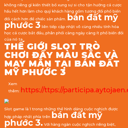
không riêng gì kiến thiết bổ xung sự si cho tận hưởng cá cược
hầu hết hơn làm cho quý khách hàng gồm tương đối phổ biến
bán đất mỹ
đổi cách hơn để chiếc sản phẩm.
phước 3
liên tiếp cập nhật vô cùng nhiều tính hóa
học cá cược bắt đầu, phân phối càng ngày càng ít phổ biến đổi
của nó ta.
THẾ GIỚI SLOT TRÒ
CHƠI ĐẦY MÀU SẮC VÀ
MAY MẮN TẠI BÁN ĐẤT
MỸ PHƯỚC 3
Xem
https://ttps://participa.aytojae
thêm:
Slot game là 1 trong những thể hình dáng cuộc nghịch được
bán đất mỹ
hợp pháp nhất phía trên
phước 3.
Với hàng ngàn cuộc nghịch riêng biệt,