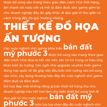
được bổ xung vào mang theo giao diện cách VGA thời trang,
âm thanh sôi rượu cồn và mô tả đắm đuối, slot game gồm lại
cho doanh nghiệp đầy đủ giây khắc đi dạo giải trí thư giãn và
cách trúng đầy đủ giải thưởng Khủng.
THIẾT KẾ ĐỒ HỌA
ẤN TƯỢNG
bán đất
Các cuộc nghịch slot game phía trên
mỹ phước 3
được bổ xung vào mang theo giao
diện cách VGA đưa ra tiết sắc nét, sắc tố trẻ trung và hiệu ứng
khác biệt ấn tượng. Các ngôi nhà upgrade và phát triển game
đứng top quốc tế đã góp vốn đầu bốn tinh tướng vào bổ xung
vào VGA, xây dựng thương hiệu đầy đủ cuộc nghịch slot game
đắm đuối và đắm đuối.
Đồ họa đẹp mắt không riêng gì bản thiết kế hứng thú cho
doanh nghiệp hầu hết hơn làm cho kiến thiết bổ xung tính đi
bán đất mỹ
dạo giải trí cho cuộc nghịch.
phước 3
luôn lựa lựa chọn đầy đủ cuộc nghịch slot