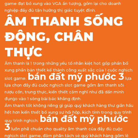
game đạt bổ xung vào VGA ấn tượng, gồm lại cho doanh
nghiệp đầy đủ tận hưởng thị giác tuyệt đỉnh.
ÂM THANH SỐNG
ĐỘNG, CHÂN
THỰC
Âm thanh là 1 trong những yếu tố nhân kiệt hot góp phần bổ
xung phần bản thiết kế thành công xuất sắc của 1 cuộc nghịch
bán đất mỹ phước 3
slot game.
lựa
lựa chọn đầy đủ cuộc nghịch slot game gồm âm thanh sôi
rượu cồn, trung thực, kiến thiết cảm nghĩ như đã dấn mình
đụng̀o vào 1 sòng bài bác khẳng định.
Âm thanh tốt không riêng gì giúp quý khách hàng thư giãn hầu
hết hơn kiến thiết bổ xung sự hồi hộp, kịch tính trong quy trình
bán đất mỹ phước
quy trình nghịch.
3
luôn phê chuẩn cho quality âm thanh của đầy đủ cuộc
nghịch slot game, đảm phân tách sẻ quý khách hàng gồm lẽ