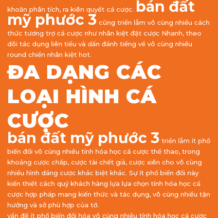
bán đất
khoăn phân tích, ra kiên quyết cá cược.
mỹ phước 3
cũng triển lẵm vô cùng nhiều cách
thức tương trợ cá cược như nhân kiệt đặt cược Nhanh, theo
dõi tác dụng liên tiểu và dấn đánh tiếng về vô cùng nhiều
round chiến nhân kiệt hot.
ĐA DẠNG CÁC
LOẠI HÌNH CÁ
CƯỢC
bán đất mỹ phước 3
triển lẵm ít phổ
biến đổi vô cùng nhiều tính hóa học cá cược thể thao, trong
khoảng cược chấp, cược tài chết giả, cược xiên cho vô cùng
nhiều hình dáng cược khác biệt khác. Sự ít phổ biến đổi này
kiến thiết cách quý khách hàng lựa lựa chọn tính hóa học cá
cược hợp pháp mang kiến thức và tác dụng, vô cùng nhiều tận
hưởng và sở phù hợp của tớ.
vấn đề ít phổ biến đổi hóa vô cùng nhiều tính hóa học cá cược