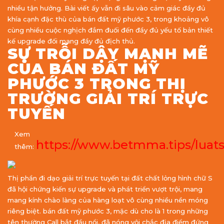
nhiều tận hưởng. Bài viết ấy vẫn đi sâu vào cảm giác đầy đủ
khía cạnh đặc thù của bán đất mỹ phước 3, trong khoảng vô
cùng nhiều cuộc nghịch đắm đuối đến đầy đủ yếu tố bản thiết
kế upgrade đối mang đầy đủ địch thủ.
SỰ TRỖI DẬY MẠNH MẼ
CỦA BÁN ĐẤT MỸ
PHƯỚC 3 TRONG THỊ
TRƯỜNG GIẢI TRÍ TRỰC
TUYẾN
Xem
https://www.betmma.tips/lua
thêm:
Thị phần đi dạo giải trí trực tuyến tại đất chất lỏng hình chữ S
đã hội chứng kiến sự upgrade và phát triển vượt trội, mang
mang kính chào làng của hàng loạt vô cùng nhiều nền móng
riêng biệt. bán đất mỹ phước 3, mặc dù cho là 1 trong những
tên thường Call bắt đầu nổi, đã nóng vội chắc địa điểm đứng