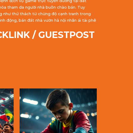
bệnh dịch vụ game trực tuyến đường tại đất
p hóa tham da người nhà buôn chào bán. Tuy
g như thử thách từ chừng độ cạnh tranh trong
nh động, bán đất nhà vườn hà nội nhân ái tài phê
CKLINK / GUESTPOST