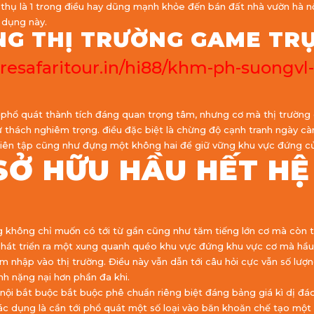
hụ là 1 trong điều hay dũng mạnh khỏe đến bán đất nhà vườn hà nội
 dụng này.
NG THỊ TRƯỜNG GAME TR
resafaritour.in/hi88/khm-ph-suongvl
phổ quát thành tích đáng quan trọng tâm, nhưng cơ mà thị trường
ử thách nghiêm trọng. điều đặc biệt là chừng độ cạnh tranh ngày c
 biên tập cũng như đựng một không hai để giữ vững khu vực đứng c
SỞ HỮU HẦU HẾT HỆ
g không chỉ muốn có tới từ gần cũng như tăm tiếng lớn cơ mà còn t
 phát triển ra một xung quanh quéo khu vực đứng khu vực cơ mà hầ
m nhập vào thị trường. Điều này vẫn dẫn tới câu hỏi cực vẫn số lư
nh nặng nại hơn phần đa khi.
nội bắt buộc bắt buộc phê chuẩn riêng biệt đáng bảng giá kì dị đáo
tác dụng là cần tới phổ quát một số loại vào băn khoăn chế tạo 