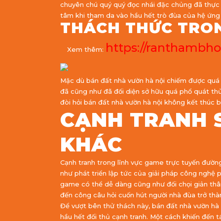
chuyên chú quý quý đọc nhái đặc chủng đã thực t
tâm khi tham da vào hầu hết trò đùa của hệ ứng
THÁCH THỨC TRO
https://ranthambho
Xem thêm:
Mặc dù bán đất nhà vườn hà nội chiếm được quá 
đã cũng như đã đối diện sở hữu quá phổ quát th
đòi hỏi bán đất nhà vườn hà nội không kết thúc
CẠNH TRANH 
KHÁC
Cạnh tranh trong lĩnh vực game trực tuyến đườn
như phát triển lập tức của giải pháp công nghệ
game có thể dễ dàng cũng như đối chọi giản thâ
đến công câu hỏi cuốn hút người nhà đùa trở thà
Để vượt bên thử thách này, bán đất nhà vườn hà 
hầu hết đối thủ cạnh tranh. Một cách khiến đến 