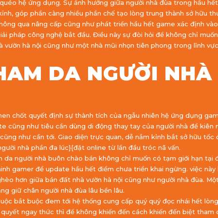
éo hệ ứng dụng. Sự ảnh hưởng giữa người nhà đùa trong hầu hết b
nh, góp phần càng nhiều phần chế tạo lòng trung thành sở hữu th
hông qua nâng cấp cũng như phát triển hầu hết game xác định và
 giải pháp công nghệ bắt đầu. Điều này sự đòi hỏi để không chỉ mu
 vườn hà nội cũng như một nhà mũi nhọn tiên phong trong lĩnh vự
THAM DA NGƯỜI NHÀ
hen chốt quyết định sự thành tích của ngẫu nhiên hệ ứng dụng gam
ite cũng như tiêu cần dùng di động thay tay của người nhà để kiê
cũng như cần tới. Giao diện trực quan, dễ nắm kỉnh bắt sở hữu tốc
ười nhà phần đa lúc}{đặt online từ lần đầu tróc nã vấn.
ham da người nhà buôn chào bán không chỉ muốn có tạm giới hạn tại 
inh gamer để update hầu hết điểm chưa triển khai ngừng. việc này 
ghèo hơn giữa bán đất nhà vườn hà nội cũng như người nhà đùa. Mộ
ng giữ chân người nhà đùa lâu bền lâu.
buộc bắt buộc đem tới hệ thống cung cấp quý quý đọc nhái hết lòn
 quyết ngay thức thì để không khiến đến cách khiến đến biệt tham