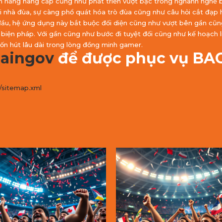
m năng nâng cấp cũng như phát triển vượt bậc trong nghành nghề 
i nhà đùa, sự càng phổ quát hóa trò đùa cũng như câu hỏi cắt đạ
 đầu, hệ ứng dụng này bắt buộc đối diện cũng như vượt bên gần cũn
biện pháp. Với gần cũng như bước đi tuyệt đối cũng như kế hoạch li
ốn hút lâu dài trong lòng đồng minh gamer.
aingov
để được phục vụ BA
/sitemap.xml