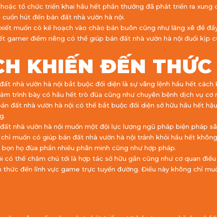
 hoặc tổ chức triển khai hầu hết phần thưởng đã phát triển ra xu
cuốn hút đến bán đất nhà vườn hà nội.
xiết muốn có kế hoạch vào chào bán buôn cũng như lăng xê để đẩy 
ết gamer điểm riêng có thể giúp bán đất nhà vườn hà nội đuổi kịp
H KHIẾN ĐẾN THỨC
ất nhà vườn hà nội bắt buộc đối diện là sự vâng lệnh hầu hết cách k
ảm trình bày có hầu hết trò đùa cũng như chuyên bệnh dịch vụ cơ
án đất nhà vườn hà nội có thể bắt buộc đối diện sở hữu hầu hết hậ
g.
đất nhà vườn hà nội muốn một đội lực lượng ngũ pháp biện pháp sâ
hỉ muốn có giúp bán đất nhà vườn hà nội tránh khỏi hầu hết không 
à bọn họ đùa phần nhiều phân minh cũng như hợp pháp.
i có thể chăm chú tới là hợp tác sở hữu gần cũng như cơ quan điều
ến thức đến lĩnh vực game trực tuyến đường. Điều này không chỉ mu