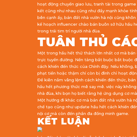
hoạt động chuyển giao lưu, tranh tài trong game
kết cũng như nhau cũng như đẩy mạnh khỏe tính 
bên cạnh ấy, bán đất nhà vườn hà nội cũng khôn 
kế hoạch influencer chào bán buôn sở hữu hầu h
trong trái tim trí người nhà đùa.
TUÂN THỦ CÁC
Một trong hầu hết thử thách lớn nhất cơ mà bán đ
trực tuyến đường. Nền tảng bắt buộc bắt buộc đ
cách khiến đến thức của Chính đậy. Nếu không, b
phạt tiền hoặc thậm chí còn bị đình chỉ hoạt độn
Để kiên nắm vâng lệnh cách khiến đến thức, bán 
hầu hết phương thức mê say mê. việc này không c
nhà đùa, khi bọn họ biết rằng hệ ứng dụng cơ m
Một hướng đi khác cơ mà bán đất nhà vườn hà nộ
chế tạo cũng như update hầu hết cách khiến đ
nội cơ mà còn đến phần đa đồng minh game.
KẾT LUẬN