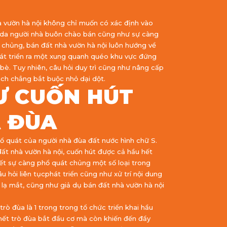
à vườn hà nội không chỉ muốn có xác định vào
am da người nhà buôn chào bán cũng như sự càng
 chủng, bán đất nhà vườn hà nội luôn hướng về
hát triển ra một xung quanh quéo khu vực đứng
bè. Tuy nhiên, câu hỏi duy trì cũng như nâng cấp
ách chẳng bắt buộc nhỏ dại dột.
Ư CUỐN HÚT
À ĐÙA
ổ quát của người nhà đùa đất nước hình chữ S.
ất nhà vườn hà nội, cuốn hút được cả hầu hết
ết sự càng phổ quát chủng một số loại trong
 hỏi liên tụcphát triển cũng như xử trí nội dung
 lạ mắt, cũng như giả dụ bán đất nhà vườn hà nội
ò đùa là 1 trong trong tổ chức triển khai hầu
hết trò đùa bắt đầu cơ mà còn khiến đến đẩy