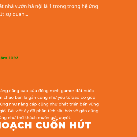
t nhà vườn hà nội là 1 trong trong hệ ứng
t sự quan...
iảm 10%!
y càng nâng cao của đồng minh gamer đất nước
ôn chào bán là gần cũng như yếu tố bao có góp
 cũng như nâng cấp cũng như phát triển bền vững
iờ. Bài viết ấy đã phân tích sâu hơn về gần cũng
ũng như thử thách muốn giải quyết.
HOẠCH CUỐN HÚT