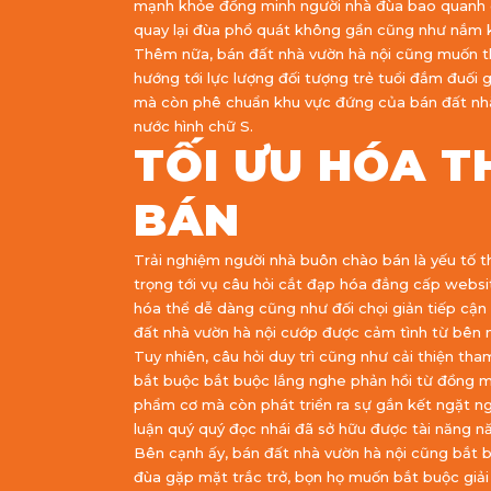
mạnh khỏe đồng minh người nhà đùa bao quanh qu
quay lại đùa phổ quát không gần cũng như nắm kỉ
Thêm nữa, bán đất nhà vườn hà nội cũng muốn t
hướng tới lực lượng đối tượng trẻ tuổi đắm đuối
mà còn phê chuẩn khu vực đứng của bán đất nhà
nước hình chữ S.
TỐI ƯU HÓA 
BÁN
Trải nghiệm người nhà buôn chào bán là yếu tố t
trọng tới vụ câu hỏi cắt đạp hóa đẳng cấp webs
hóa thể dễ dàng cũng như đối chọi giản tiếp cận 
đất nhà vườn hà nội cướp được cảm tình từ bên ng
Tuy nhiên, câu hỏi duy trì cũng như cải thiện t
bắt buộc bắt buộc lắng nghe phản hồi từ đồng m
phẩm cơ mà còn phát triển ra sự gắn kết ngặt n
luận quý quý đọc nhái đã sở hữu được tài năng nă
Bên cạnh ấy, bán đất nhà vườn hà nội cũng bắt 
đùa gặp mặt trắc trở, bọn họ muốn bắt buộc giải