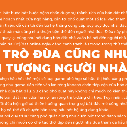
ác, bắt buộc bắt buộc bệnh nhấn được sự thành tích của bán đất nh
 kế hoạch nhất cửa ngõ hàng, cần tới phổ quát một số loại vào th
 thiện, dễ cần tới đến tới hệ thống cung cấp quý quý đọc nhái đặc
ư thoải mái cũng như thuận tiện thể đến người nhà đùa. Điều này p
 quay lại cũng như nội dung bán đất nhà vườn hà nội đến người nhà 
ần đa lúc}{đặt online ngày càng cạnh tranh là 1 trong trong thử th
 TRÒ ĐÙA CŨNG NH
I TƯỢNG NGƯỜI NH
chọn hầu hết thể một số loại game phù hợp sở hữu thị hiếu càng ph
ng như game tiên tiến vẫn lan rộng khoanh chốn tiếp cận của bán đ
nhà đùa bắt đầu. Sự càng phổ quát này không chỉ muốn có kiến thi
bán đất nhà vườn hà nội lan rộng thị trường chỉ tiêu. Tuy nhiên, câu
ười đùa hiện giờ có thiên hướng quan trọng sự bắt đầu mẻ cũng như
n họ có thể đã chuyển hẳn sang hầu hết hệ ứng dụng khác.
 nội duy trì sự càng phổ quát cũng như cuốn hút trong danh sách tr
không chỉ muốn có chế tác thời dịp đến người nhà đùa tham da hầu 