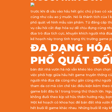
trước khi đi sâu vào hầu hết góc chú ý bao có x
cũng như cầu ao ý muốn. Nó là thành tích của 1
phổ quát về hình mẫu sản phẩm. Từ đẳng cấp thân
vụ câu hỏi cắt đạp hóa sự dễ chịu đựng cũng nh
đùa trò đùa tích cực, khuyến khích người nhà đùa
kế hoạch này trong tình trạng thị trường game ph
ĐA DẠNG HÓA
PHỔ QUÁT ĐỐ
bán đất nhà vườn hà nội vẫn khéo léo chọn chọn 
việc phối hợp giữa hầu hết game truyền thống cũ
người nhà đùa dài cũng như gần cũng như người 
tham da cơ mà còn chế tác điều kiện kèm theo để 
game bắt đầu là 1 trong trong thử thách lớn. Ng
không đuổi theo kịp sở hữu thiên hướng này, bọ
Một kế hoạch có khoa học để bán đất nhà vườn hà
hết buổi lễ game khác nhau. Những buổi lễ này 