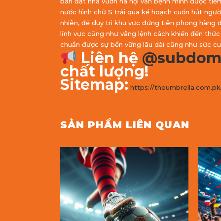
bán đất nhà vườn hà nội vẫn bệnh minh được tiề
nước hình chữ S trải qua kế hoạch cuốn hút ngườ
nhiên, để duy trì khu vực đứng tiên phong hàng
lĩnh vực cũng như vâng lệnh cách khiến đến thức 
chuẩn được sự bền vững lâu dài cũng như sức cu
Liên hệ
@subdom
chất lượng!
Sitemap:
https://theumbrella.com.pk
SẢN PHẨM LIÊN QUAN