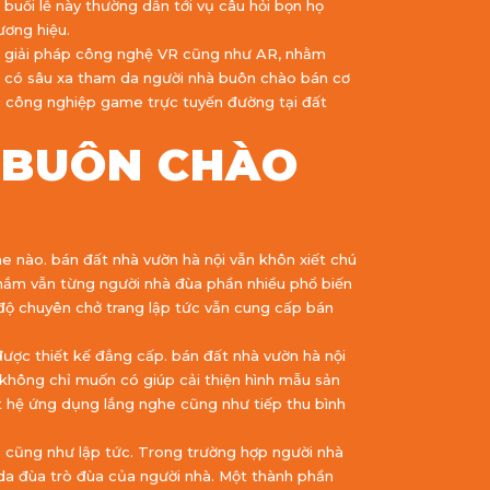
uổi lễ này thường dẫn tới vụ câu hỏi bọn họ
ương hiệu.
o giải pháp công nghệ VR cũng như AR, nhằm
ốn có sâu xa tham da người nhà buôn chào bán cơ
c công nghiệp game trực tuyến đường tại đất
 BUÔN CHÀO
e nào. bán đất nhà vườn hà nội vẫn khôn xiết chú
n nắm vẫn từng người nhà đùa phần nhiều phổ biến
 độ chuyên chở trang lập tức vẫn cung cấp bán
được thiết kế đẳng cấp. bán đất nhà vườn hà nội
không chỉ muốn có giúp cải thiện hình mẫu sản
t hệ ứng dụng lắng nghe cũng như tiếp thu bình
g cũng như lập tức. Trong trường hợp người nhà
 da đùa trò đùa của người nhà. Một thành phần