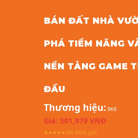
BÁN ĐẤT NHÀ VƯỜ
PHÁ TIỀM NĂNG V
NỀN TẢNG GAME T
ĐẦU
Thương hiệu:
BK8
Giá:
301,979
VNĐ
★★★★★
(80 đánh giá)