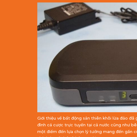
Giới thiệu về bất động sản thiên khôi lừa đảo đã
đình cá cược trực tuyến tại cả nước cũng như bê
một điểm đến lựa chọn lý tưởng mang đến gần cũ