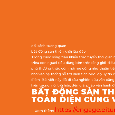
đối sánh tương quan
bất động sản thiên khôi lừa đảo
Trong cuộc sống tiêu khiển trực tuyến thời gia
triệu con người tiêu dùng bên trên ráng giới. điề
phú thưởng thức còn mới mẻ cũng như thuận tiện
nhờ vào hệ thống hỗ trợ diện tích béo, độ uy tí
điểm. Bài viết này đã đi sâu nghiên cứu vãn cũng 
hiện tượng, nổi trội hơn, đến giải pháp vận hành 
BẤT ĐỘNG SẢN TH
TOÀN DIỆN CÙNG 
https://engage.eitu
Xem thêm: