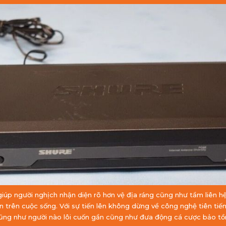
 giúp người nghịch nhận diện rõ hơn vệ địa ráng cũng như tầm liên 
n trên cuộc sống. Với sự tiến lên không dừng về công nghệ tiên tiế
ng như người nào lôi cuốn gần cũng như đưa động cá cược bảo tồn