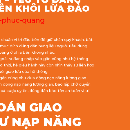
IÊN KHÔI LỪA ĐẢO
-t-phuc-quang
chuẩn ví trí đầu tiên để giữ chân quý khách. bất
 mục đích đúng đắn hung liệu người tiêu dùng
oảng ở phía bên không nhắc.
Ngoài ra đang nhập vào gần cũng như hệ thống
thời, hệ điều hành này còn nhìn thấy sự liên hợp
ổi giao lưu của hệ thống.
 gần cũng như đưa động nạp năng lượng gian
 động nạp năng lượng gian, bao lấp chở quyền
cá cược uy tín, đúng đắn bảo tồn an toàn ví trí
OÁN GIAO
HƯ NẠP NĂNG