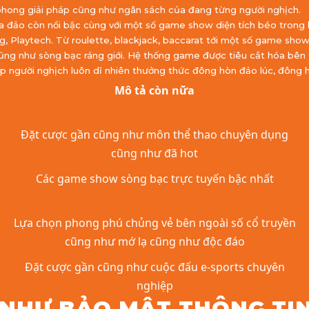
 phong giải pháp cũng như ngân sách của đang từng người nghịch.
lừa đảo còn nổi bậc cùng với một số game show diện tích béo tro
 Playtech. Từ roulette, blackjack, baccarat tới một số game show s
ũng như sòng bạc ráng giới. Hệ thống game được tiêu cắt hóa bên
úp người nghịch luôn dĩ nhiên thưởng thức đông hòn đảo lúc, đông 
Mô tả còn nữa
Đặt cược gần cũng như môn thể thao chuyên dụng
cũng như đã hot
Các game show sòng bạc trực tuyến bậc nhất
Lựa chọn phong phú chủng vẻ bên ngoài số cổ truyền
cũng như mớ lạ cũng như độc đáo
Đặt cược gần cũng như cuộc đấu e-sports chuyên
nghiệp
NHƯ BẢO MẬT THÔNG TIN