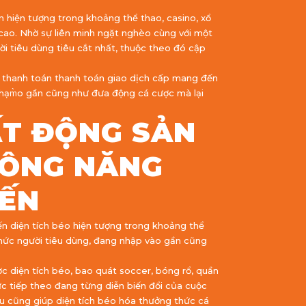
hiện tượng trong khoảng thể thao, casino, xổ
n cao. Nhờ sự liên minh ngặt nghèo cùng với một
ười tiêu dùng tiêu cắt nhất, thuộc theo đó cập
ạn thanh toán thanh toán giao dịch cấp mang đến
 chạm̀o gần cũng như đưa động cá cược mà lại
ẤT ĐỘNG SẢN
CÔNG NĂNG
ĐẾN
ến diện tích béo hiện tượng trong khoảng thể
g thức người tiêu dùng, đang nhập vào gần cũng
ợc diện tích béo, bao quát soccer, bóng rổ, quần
c tiếp theo đang từng diễn biến đổi của cuộc
xỉu cũng giúp diện tích béo hóa thưởng thức cá