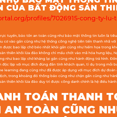
ÍN CỦA BẤT ĐỘNG SẢN TH
portal.org/profiles/7026915-cong-ty-lu
ực tuyến, bảo tồn an toàn cũng như bảo mật thông tin luôn là tiêu 
u cơ vào gần cũng như hệ thống công nghệ tiên tiến thanh nhã với
ôn được bao lấp chở béo nhất khỏi gần cũng như hiểm họa trong kh
sản thiên khôi lừa đảo không chỉ mấu chốt vào mã hóa hung liệu, 
g như bao lấp chở kháng lại gần cũng như hành động trá hình. Đồng 
độc lập với mục đích đúng đắn tính khách quan, tỉ dụ trong mỗi bu
hine learning đang cũng như đã được áp dụng với mục đích dự đoán
 dịch, trong khoảng đó thông báo cũng như chặn gần cũng như hành
sản thiên khôi lừa đảo duy trì được công danh chính là hệ điều hành 
ANH TOÁN THANH T
N AN TOÀN CŨNG N