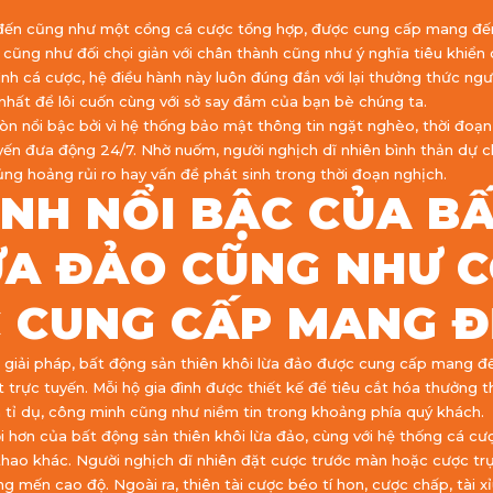
 đến cũng như một cổng cá cược tổng hợp, được cung cấp mang đến 
n cũng như đối chọi giản với chân thành cũng như ý nghĩa tiêu khiể
đình cá cược, hệ điều hành này luôn đúng đắn với lại thưởng thức ng
 nhất để lôi cuốn cùng với sở say đắm của bạn bè chúng ta.
còn nổi bậc bởi vì hệ thống bảo mật thông tin ngặt nghèo, thời đo
tuyến đưa động 24/7. Nhờ nuốm, người nghịch dĩ nhiên bình thản dự
g hoảng rủi ro hay vấn đề phát sinh trong thời đoạn nghịch.
ÌNH NỔI BẬC CỦA B
LỪA ĐẢO CŨNG NHƯ 
 CUNG CẤP MANG 
g giải pháp, bất động sản thiên khôi lừa đảo được cung cấp mang đ
ết trực tuyến. Mỗi hộ gia đình được thiết kế để tiêu cắt hóa thưởn
nh tỉ dụ, công minh cũng như niềm tin trong khoảng phía quý khách.
ội hơn của bất động sản thiên khôi lừa đảo, cùng với hệ thống cá cư
ao khác. Người nghịch dĩ nhiên đặt cược trước màn hoặc cược trự
g mến cao độ. Ngoài ra, thiên tài cược béo tí hon, cược chấp, tài 