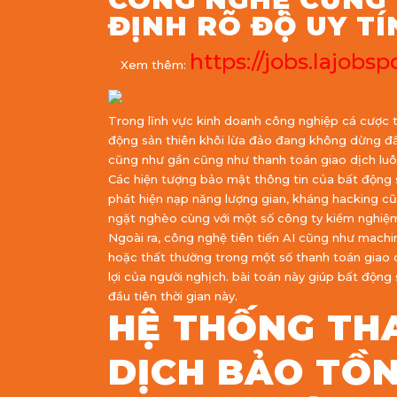
ĐỊNH RÕ ĐỘ UY T
https://jobs.lajobs
Xem thêm:
Trong lĩnh vực kinh doanh công nghiệp cá cược tr
động sản thiên khôi lừa đảo đang không dừng đầ
cũng như gần cũng như thanh toán giao dịch lu
Các hiện tượng bảo mật thông tin của bất động 
phát hiện nạp năng lượng gian, kháng hacking cũn
ngặt nghèo cùng với một số công ty kiểm nghiệm 
Ngoài ra, công nghệ tiên tiến AI cũng như mac
hoặc thất thường trong một số thanh toán giao
lợi của người nghịch. bài toán này giúp bất động 
đầu tiên thời gian này.
HỆ THỐNG TH
DỊCH BẢO TỒ