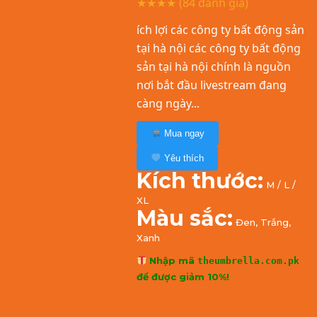
★★★★
(84 đánh giá)
ích lợi các công ty bất động sản
tại hà nội các công ty bất động
sản tại hà nội chính là nguồn
nơi bắt đầu livestream đang
càng ngày...
Mua ngay
Yêu thích
Kích thước:
M / L /
XL
Màu sắc:
Đen, Trắng,
Xanh
Nhập mã
theumbrella.com.pk
để được giảm 10%!