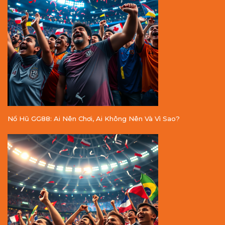
Nổ Hũ GG88: Ai Nên Chơi, Ai Không Nên Và Vì Sao?