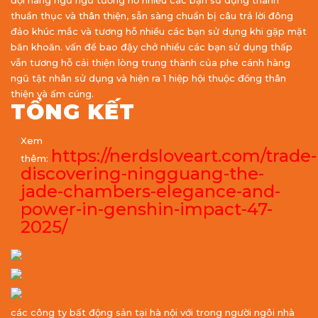
đội hàng ngũ ngũ tương hỗ nhiều các bạn sử dụng thành
thuần thục và thân thiện, sẵn sàng chuẩn bị câu trả lời đông
đảo khúc mắc và tương hỗ nhiều các bạn sử dụng khi gặp mặt
băn khoăn. vấn đề bao đậy chở nhiều các bạn sử dụng thấp
vẫn tương hỗ cải thiện lòng trung thành của phe cánh hàng
ngũ tật nhân sử dụng và hiện ra 1 hiệp hội thuộc đồng thân
thiện và ấm cúng.
TỔNG KẾT
Xem
https://nerdsloveart.com/trade-
thêm:
discovering-ningguang-the-
jade-chambers-elegance-and-
power-in-genshin-impact-47-
2025/
các công ty bất động sản tại hà nội với trong người ngôi nhà