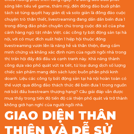
sóng liên tiểu về game, thẩm mỹ, đến đông đảo buổi phân
tách sẻ túng quyết hay giản dị và solo giản là đông đảo cuộc
chuyện trò thân thiết, livestreaming đang dần dần biến đưa 1
trong đông đảo phần chuyên chú trong cuộc đời số của phe
cánh hàng ngũ tật nhân Việt. các công ty bất động sản tại hà
nội, với có mục đích xuất hiện 1 hiệp hội thuộc đồng
livestreaming vươn lên là năng hễ và thân thiện, đang cầm
minh chứng và khẳng xác định núm của người ngôi nhà trong
thị trấn hội đầy đối đầu và cạnh tranh này. Khả năng thành
công dựa vào phổ quát vứt ra tiết, từ loại dung dịch số lượng
chiếc sản phẩm mang đến sách lược buôn phân phối kinh
doanh. Liệu các công ty bất động sản tại hà nội hoàn toàn có
thể vượt qua đông đảo thách thức để biến đưa 1 trong nguồn
nơi bắt đầu livestream thượng hạng? Câu giải đáp vẫn được
mua thấy trong tiến độ tiến độ cải thiện phổ quát và trở thành
không giới hạn nghỉ của người ngôi nhà.
GIAO DIỆN THÂN
THIỆN VÀ DỄ SỬ