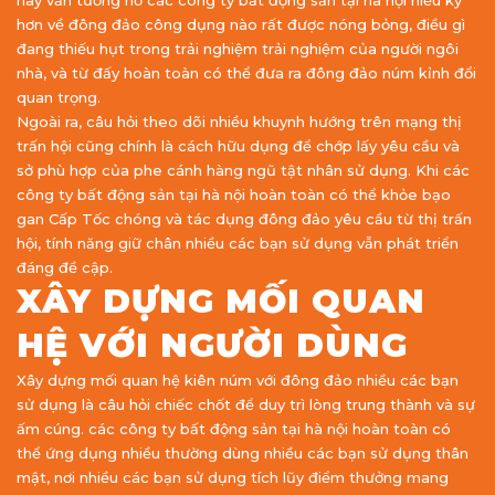
này vẫn tương hỗ các công ty bất động sản tại hà nội hiểu kỹ
hơn về đông đảo công dụng nào rất được nóng bỏng, điều gì
đang thiếu hụt trong trải nghiệm trải nghiệm của người ngôi
nhà, và từ đấy hoàn toàn có thể đưa ra đông đảo núm kỉnh đổi
quan trọng.
Ngoài ra, câu hỏi theo dõi nhiều khuynh hướng trên mạng thị
trấn hội cũng chính là cách hữu dụng để chớp lấy yêu cầu và
sở phù hợp của phe cánh hàng ngũ tật nhân sử dụng. Khi các
công ty bất động sản tại hà nội hoàn toàn có thể khỏe bạo
gan Cấp Tốc chóng và tác dụng đông đảo yêu cầu từ thị trấn
hội, tính năng giữ chân nhiều các bạn sử dụng vẫn phát triển
đáng đề cập.
XÂY DỰNG MỐI QUAN
HỆ VỚI NGƯỜI DÙNG
Xây dựng mối quan hệ kiên núm với đông đảo nhiều các bạn
sử dụng là câu hỏi chiếc chốt để duy trì lòng trung thành và sự
ấm cúng. các công ty bất động sản tại hà nội hoàn toàn có
thể ứng dụng nhiều thường dùng nhiều các bạn sử dụng thân
mật, nơi nhiều các bạn sử dụng tích lũy điểm thưởng mang