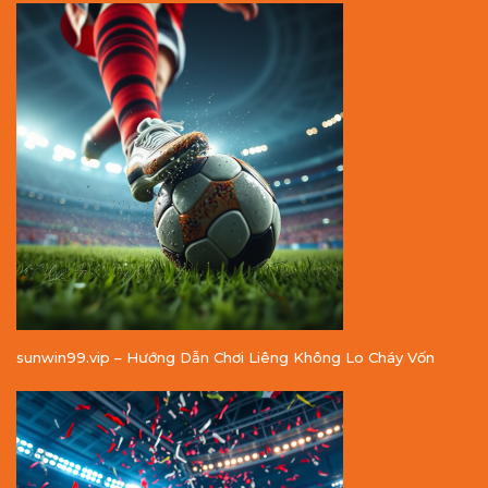
sunwin99.vip – Hướng Dẫn Chơi Liêng Không Lo Cháy Vốn