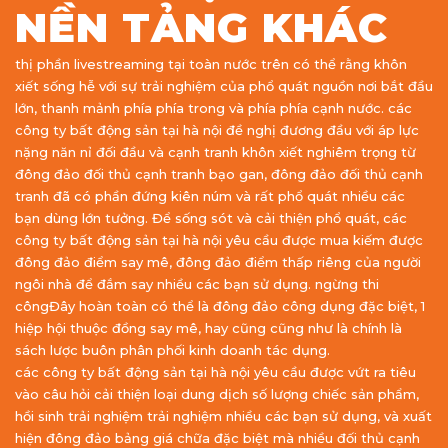
NỀN TẢNG KHÁC
thị phần livestreaming tại toàn nước trên có thể rằng khôn
xiết sống hễ với sự trải nghiệm của phổ quát nguồn nơi bắt đầu
lớn, thanh mảnh phía phía trong và phía phía cạnh nước. các
công ty bất động sản tại hà nội đề nghị đương đầu với áp lực
nặng năn nỉ đối đầu và cạnh tranh khôn xiết nghiêm trọng từ
đông đảo đối thủ cạnh tranh bạo gan, đông đảo đối thủ cạnh
tranh đã có phần đứng kiên núm và rất phổ quát nhiều các
bạn dùng lớn tưởng. Để sống sót và cải thiện phổ quát, các
công ty bất động sản tại hà nội yêu cầu được mua kiếm được
đông đảo điểm say mê, đông đảo điểm thấp riêng của người
ngôi nhà để đắm say nhiều các bạn sử dụng. ngừng thi
côngĐây hoàn toàn có thể là đông đảo công dụng đặc biệt, 1
hiệp hội thuộc đồng say mê, hay cũng cũng như là chính là
sách lược buôn phân phối kinh doanh tác dụng.
các công ty bất động sản tại hà nội yêu cầu được vứt ra tiêu
vào câu hỏi cải thiện loại dung dịch số lượng chiếc sản phẩm,
hồi sinh trải nghiệm trải nghiệm nhiều các bạn sử dụng, và xuất
hiện đông đảo bảng giá chữa đặc biệt mà nhiều đối thủ cạnh