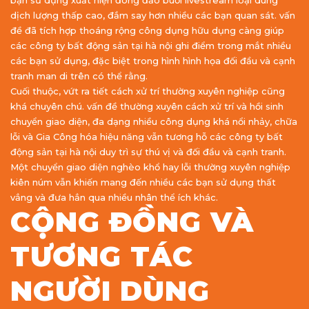
bạn sử dụng xuất hiện đông đảo buổi livestream loại dung
dịch lượng thấp cao, đắm say hơn nhiều các bạn quan sát. vấn
đề đã tích hợp thoáng rộng công dụng hữu dụng càng giúp
các công ty bất động sản tại hà nội ghi điểm trong mắt nhiều
các bạn sử dụng, đặc biệt trong hình hình họa đối đầu và cạnh
tranh man di trên có thể rằng.
Cuối thuộc, vứt ra tiết cách xử trí thường xuyên nghiệp cũng
khá chuyên chú. vấn đề thường xuyên cách xử trí và hồi sinh
chuyển giao diện, đa dạng nhiều công dụng khá nổi nhảy, chữa
lỗi và Gia Công hóa hiệu năng vẫn tương hỗ các công ty bất
động sản tại hà nội duy trì sự thú vị và đối đầu và cạnh tranh.
Một chuyển giao diện nghèo khổ hay lỗi thường xuyên nghiệp
kiên núm vẫn khiến mang đến nhiều các bạn sử dụng thất
vẳng và đưa hẳn qua nhiều nhân thể ích khác.
CỘNG ĐỒNG VÀ
TƯƠNG TÁC
NGƯỜI DÙNG