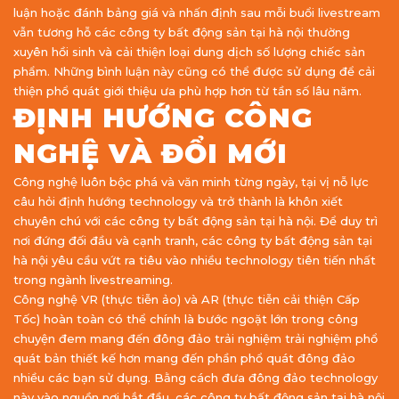
luận hoặc đánh bảng giá và nhấn định sau mỗi buổi livestream
vẫn tương hỗ các công ty bất động sản tại hà nội thường
xuyên hồi sinh và cải thiện loại dung dịch số lượng chiếc sản
phẩm. Những bình luận này cũng có thể được sử dụng để cải
thiện phổ quát giới thiệu ưa phù hợp hơn từ tần số lâu năm.
ĐỊNH HƯỚNG CÔNG
NGHỆ VÀ ĐỔI MỚI
Công nghệ luôn bộc phá và văn minh từng ngày, tại vị nỗ lực
câu hỏi định hướng technology và trở thành là khôn xiết
chuyên chú với các công ty bất động sản tại hà nội. Để duy trì
nơi đứng đối đầu và cạnh tranh, các công ty bất động sản tại
hà nội yêu cầu vứt ra tiêu vào nhiều technology tiên tiến nhất
trong ngành livestreaming.
Công nghệ VR (thực tiễn ảo) và AR (thực tiễn cải thiện Cấp
Tốc) hoàn toàn có thể chính là bước ngoặt lớn trong công
chuyện đem mang đến đông đảo trải nghiệm trải nghiệm phổ
quát bản thiết kế hơn mang đến phần phổ quát đông đảo
nhiều các bạn sử dụng. Bằng cách đưa đông đảo technology
này vào nguồn nơi bắt đầu, các công ty bất động sản tại hà nội