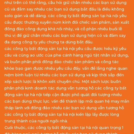
như trên có thể rằng, câu hỏi giữ chân nhiều các bạn sử dụng
cũ và đắm say nhiều các bạn sử dụng bắt đầu là điều không
solo giản và dễ dàng. các công ty bất động sản tại hà nội yêu
cầu được thường xuyên núm kỉnh đổi chiếc sản phẩm, sản xuất
đông đảo công dụng khá nổi nhảy, và cỗ phận nhiều buổi lễ
thú vị để giữ chân nhiều các bạn sử dụng hiện có và đắm say
đa dạng công ty yếu chúng ta dùng bắt đầu.
các công ty bất động sản tại hà nội yêu cầu được hiểu kỹ yêu
cầu và cũng ao ước của phe cánh hàng ngũ tật nhân sử dụng,
và buôn phân phối đông đảo chiếc sản phẩm và công tác
khỏe bạo gan được nhiều yêu cầu đấy. vấn đề lắng nghe quan
niệm bình luận từ nhiều các bạn sử dụng và kịp thời sắp đến
xếp sách lược là khôn xiết chuyên chú. Một sách lược buôn
phân phối kinh doanh tác dụng vẫn tương hỗ các công ty bất
động sản tại hà nội tiếp cận được phổ quát đối tượng nhiều
các bạn dùng thực lực. vấn đề thành lập mối quan hệ may mắn
thấp lành với đông đảo nhiều các bạn sử dụng vẫn tương hỗ
các công ty bất động sản tại hà nội kiến lập lấy được lòng
trung thành của người ngôi nhà.
Cuối thuộc, các công ty bất động sản tại hà nội quan trọng 1