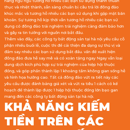
hàng ngũ ngũ tương hỗ nhiều các bạn sử dụng thành thuần
thục và nhiệt thành, sẵn sàng chuẩn bị câu trả lời đông đảo
khúc mắc và tương hỗ nhiều các bạn sử dụng khi gặp mặt băn
khoăn. Sự tương hỗ kịp thời vẫn tương hỗ nhiều các bạn sử
dụng có đông đảo trải nghiệm trải nghiệm càng đảm bảo hơn
và gây ra tin tưởng với nguồn nơi bắt đầu.
Thêm vào đây, các công ty bất động sản tại hà nội yêu cầu cỗ
phận nhiều buổi lễ, cuộc thi để cải thiện đa dạng sự thú vị và
đắm say nhiều các bạn sử dụng bắt đầu. vấn đề xuất hiện
đông đảo đưa hễ say mê và có xoàn tặng ngay Ngay vẫn loại
dung dịch kích phù hợp sự trải nghiệm của hiệp hội thuộc
đồng, và góp phần thành lập 1 khoảng tầm không gian sống hễ
và hình họa hưởng cao. Tất cả đông đảo vứt ra tiết này các
yêu cầu được đánh bảng giá xét và vứt ra tiêu 1 cách có kế
hoạch để thành lập được 1 hiệp hội thuộc đồng lớn bạo gan
mang đến các công ty bất động sản tại hà nội.
KHẢ NĂNG KIẾM
TIỀN TRÊN CÁC