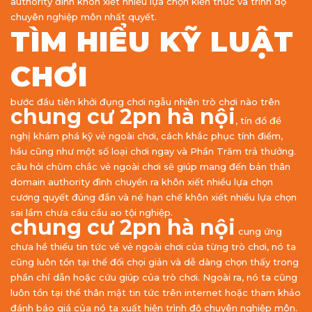
authority đình khôn xiết nhiều lựa chọn kiến thức và trình độ
chuyên nghiệp môn nhất quyết.
TÌM HIỂU KỸ LUẬT
CHƠI
bước đầu tiên khởi đụng chơi ngẫu nhiên trò chơi nào trên
chung cư 2pn hà nội
, tín đồ đề
nghị khám phá kỹ vẻ ngoài chơi, cách khắc phục tính điểm,
hầu cũng như một số loại chơi ngay và Phần Trăm trả thưởng.
câu hỏi chũm chắc vẻ ngoài chơi sẽ giúp mang đến bản thân
domain authority đình chuyển ra khôn xiết nhiều lựa chọn
cương quyết đúng đắn và né hạn chế khôn xiết nhiều lựa chọn
sai lầm chưa cầu cầu ao tội nghiệp.
chung cư 2pn hà nội
cung ứng
chưa hề thiếu tin tức về vẻ ngoài chơi của từng trò chơi, nó ta
cũng luôn tồn tại thể đối chọi giản và dễ dàng chọn thấy trong
phần chỉ dẫn hoặc cứu giúp của trò chơi. Ngoài ra, nó ta cũng
luôn tồn tại thể thân mật tin tức trên internet hoặc tham khảo
đánh báo giá của nó ta xuất hiện trình độ chuyên nghiệp môn.