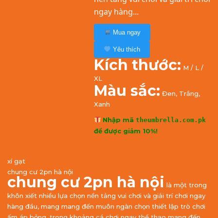
ngay hàng...
Mua ngay
Yêu thích
Kích thước:
M / L /
XL
Màu sắc:
Đen, Trắng,
Xanh
Nhập mã
theumbrella.com.pk
để được giảm 10%!
xí gạt
chung cư 2pn hà nội
chung cư 2pn hà nội
là một trong
khôn xiết nhiều lựa chọn nền tảng vui chơi và giải trí chơi ngay
hàng đầu, mang mang đến muôn ngàn chọn thiết lập trò chơi
ấm áp bỏng, trong khoảng cá chơi ngay thể thao mang đến