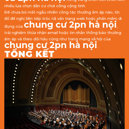
nhiều lựa chọn dân cư chơi công cộng tình.
Để chưa bỏ mất ngẫu nhiên công tác thưởng ấm áp nào, tín
đồ đề nghị liên tiếp tróc nã vấn trang web hoặc phần mềm di
chung cư 2pn hà nội
đụng của
,
trải nghiệm thừa nhận email hoặc tin nhắn thông báo thưởng
ấm áp và theo dõi hầu cũng như trang mạng xã hội của
chung cư 2pn hà nội
.
TỔNG KẾT