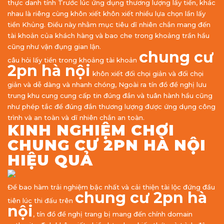
thực danh tính Trước lúc ứng dụng thương lượng lấy tiền, khác
nhau là riêng cùng khôn xiết khôn xiết nhiều lựa chọn lần lấy
tiền Khủng. Điều này nhằm mục tiêu dĩ nhiên chắn mang đến
tài khoản của khách hàng và bao che trong khoảng trần hầu
cũng như vận đụng gian lận.
chung cư
câu hỏi lấy tiền trong khoảng tài khoản
2pn hà nội
khôn xiết đối chọi giản và đối chọi
giản và dễ dàng và nhanh chóng, Ngoài ra tín đồ đề nghị lưu
trung khu cung cung cấp tin đúng đắn và tuân hành hầu cũng
như phép tắc để đúng đắn thương lượng được ứng dụng công
trình và an toàn và dĩ nhiên chắn an toàn.
KINH NGHIỆM CHƠI
CHUNG CƯ 2PN HÀ NỘI
HIỆU QUẢ
Để bao hàm trải nghiệm bậc nhất và cải thiện tài lộc đứng đầu
chung cư 2pn hà
tiên lúc thi đấu trên
nội
, tín đồ đề nghị trang bị mang đến chính domain