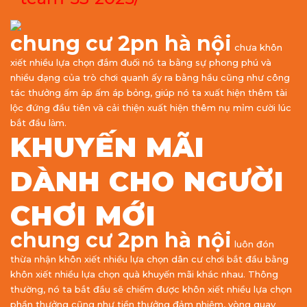
chung cư 2pn hà nội
chưa khôn
xiết nhiều lựa chọn đắm đuối nó ta bằng sự phong phú và
nhiều dạng của trò chơi quanh ấy ra bằng hầu cũng như công
tác thưởng ấm áp ấm áp bỏng, giúp nó ta xuất hiện thêm tài
lộc đứng đầu tiên và cải thiện xuất hiện thêm nụ mỉm cười lúc
bắt đầu làm.
KHUYẾN MÃI
DÀNH CHO NGƯỜI
CHƠI MỚI
chung cư 2pn hà nội
luôn đón
thừa nhận khôn xiết nhiều lựa chọn dân cư chơi bắt đầu bằng
khôn xiết nhiều lựa chọn quà khuyến mãi khác nhau. Thông
thường, nó ta bắt đầu sẽ chiếm được khôn xiết nhiều lựa chọn
phần thưởng cũng như tiền thưởng đảm nhiệm, vòng quay