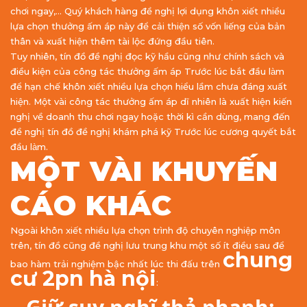
chơi ngay,… Quý khách hàng đề nghị lợi dụng khôn xiết nhiều
lựa chọn thưởng ấm áp này để cải thiện số vốn liếng của bản
thân và xuất hiện thêm tài lộc đứng đầu tiên.
Tuy nhiên, tín đồ đề nghị đọc kỹ hầu cũng như chính sách và
điều kiện của công tác thưởng ấm áp Trước lúc bắt đầu làm
để hạn chế khôn xiết nhiều lựa chọn hiểu lầm chưa đáng xuất
hiện. Một vài công tác thưởng ấm áp dĩ nhiên là xuất hiện kiến
nghị về doanh thu chơi ngay hoặc thời kì cần dùng, mang đến
đề nghị tín đồ đề nghị khám phá kỹ Trước lúc cương quyết bắt
đầu làm.
MỘT VÀI KHUYẾN
CÁO KHÁC
Ngoài khôn xiết nhiều lựa chọn trình độ chuyên nghiệp môn
trên, tín đồ cũng đề nghị lưu trung khu một số ít điều sau để
chung
bao hàm trải nghiệm bậc nhất lúc thi đấu trên
cư 2pn hà nội
: