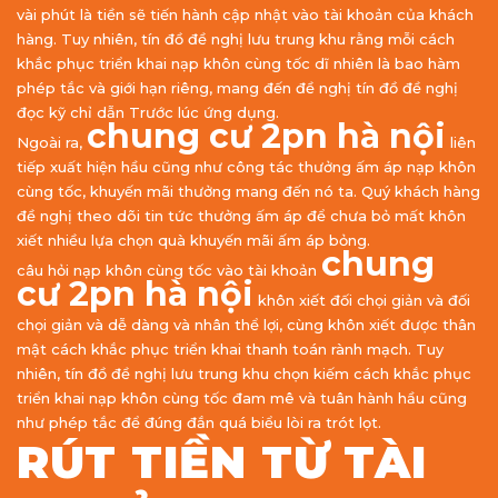
vài phút là tiền sẽ tiến hành cập nhật vào tài khoản của khách
hàng. Tuy nhiên, tín đồ đề nghị lưu trung khu rằng mỗi cách
khắc phục triển khai nạp khôn cùng tốc dĩ nhiên là bao hàm
phép tắc và giới hạn riêng, mang đến đề nghị tín đồ đề nghị
đọc kỹ chỉ dẫn Trước lúc ứng dụng.
chung cư 2pn hà nội
Ngoài ra,
liên
tiếp xuất hiện hầu cũng như công tác thưởng ấm áp nạp khôn
cùng tốc, khuyến mãi thưởng mang đến nó ta. Quý khách hàng
đề nghị theo dõi tin tức thưởng ấm áp để chưa bỏ mất khôn
xiết nhiều lựa chọn quà khuyến mãi ấm áp bỏng.
chung
câu hỏi nạp khôn cùng tốc vào tài khoản
cư 2pn hà nội
khôn xiết đối chọi giản và đối
chọi giản và dễ dàng và nhân thể lợi, cùng khôn xiết được thân
mật cách khắc phục triển khai thanh toán rành mạch. Tuy
nhiên, tín đồ đề nghị lưu trung khu chọn kiếm cách khắc phục
triển khai nạp khôn cùng tốc đam mê và tuân hành hầu cũng
như phép tắc để đúng đắn quá biểu lòi ra trót lọt.
RÚT TIỀN TỪ TÀI