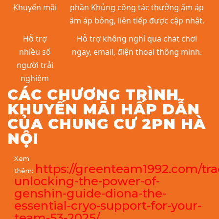
Khuyến mãi
phần Khủng công tác thưởng ấm áp
ấm áp bỏng, liên tiếp được cập nhật.
Hỗ trợ
Hỗ trợ không nghỉ qua chat chơi
nhiều số
ngay, email, điện thoại thông minh.
người trải
nghiệm
CÁC CHƯƠNG TRÌNH
KHUYẾN MÃI HẤP DẪN
CỦA CHUNG CƯ 2PN HÀ
NỘI
Xem
https://greenteam1992.com/tra
thêm:
unlocking-the-power-of-
genshin-guide-diona-the-
essential-cryo-support-for-your-
team-53-2025/