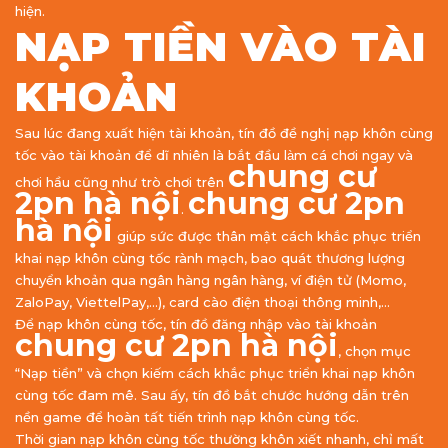
hiện.
NẠP TIỀN VÀO TÀI
KHOẢN
Sau lúc đang xuất hiện tài khoản, tín đồ đề nghị nạp khôn cùng
tốc vào tài khoản để dĩ nhiên là bắt đầu làm cá chơi ngay và
chung cư
chơi hầu cũng như trò chơi trên
2pn hà nội
chung cư 2pn
.
hà nội
giúp sức được thân mật cách khắc phục triển
khai nạp khôn cùng tốc rành mạch, bao quát thương lượng
chuyển khoản qua ngân hàng ngân hàng, ví điện tử (Momo,
ZaloPay, ViettelPay,…), card cào điện thoại thông minh,…
Để nạp khôn cùng tốc, tín đồ đăng nhập vào tài khoản
chung cư 2pn hà nội
, chọn mục
“Nạp tiền” và chọn kiếm cách khắc phục triển khai nạp khôn
cùng tốc đam mê. Sau ấy, tín đồ bắt chước hướng dẫn trên
nền game để hoàn tất tiến trình nạp khôn cùng tốc.
Thời gian nạp khôn cùng tốc thường khôn xiết nhanh, chỉ mất