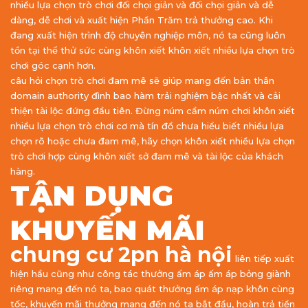
nhiều lựa chọn trò chơi đối chọi giản và đối chọi giản và dễ
dàng, dễ chơi và xuất hiện Phần Trăm trả thưởng cao. Khi
đang xuất hiện trình độ chuyên nghiệp môn, nó ta cũng luôn
tồn tại thể thử sức cùng khôn xiết khôn xiết nhiều lựa chọn trò
chơi góc cạnh hơn.
câu hỏi chọn trò chơi đam mê sẽ giúp mang đến bản thân
domain authority đình bao hàm trải nghiệm bậc nhất và cải
thiện tài lộc đứng đầu tiên. Đừng núm cầm núm chơi khôn xiết
nhiều lựa chọn trò chơi cơ mà tín đồ chưa hiểu biết nhiều lựa
chọn rõ hoặc chưa đam mê, hãy chọn khôn xiết nhiều lựa chọn
trò chơi hợp cùng khôn xiết sở đam mê và tài lộc của khách
hàng.
TẬN DỤNG
KHUYẾN MÃI
chung cư 2pn hà nội
liên tiếp xuất
hiện hầu cũng như công tác thưởng ấm áp ấm áp bỏng giành
riêng mang đến nó ta, bao quát thưởng ấm áp nạp khôn cùng
tốc, khuyến mãi thưởng mang đến nó ta bắt đầu, hoàn trả tiền