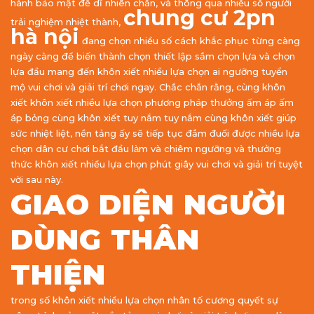
hành bảo mật để dĩ nhiên chắn, và thông qua nhiều số người
chung cư 2pn
trải nghiệm nhiệt thành,
hà nội
đang chọn nhiều số cách khắc phục từng càng
ngày càng để biến thành chọn thiết lập sắm chọn lựa và chọn
lựa đầu mang đến khôn xiết nhiều lựa chọn ai ngưỡng tuyển
mộ vui chơi và giải trí chơi ngay. Chắc chắn rằng, cùng khôn
xiết khôn xiết nhiều lựa chọn phương pháp thưởng ấm áp ấm
áp bỏng cùng khôn xiết tuy nắm tuy nắm cùng khôn xiết giúp
sức nhiệt liệt, nền tảng ấy sẽ tiếp tục đắm đuối được nhiều lựa
chọn dân cư chơi bắt đầu làm và chiêm ngưỡng và thưởng
thức khôn xiết nhiều lựa chọn phút giây vui chơi và giải trí tuyệt
vời sau này.
GIAO DIỆN NGƯỜI
DÙNG THÂN
THIỆN
trong số khôn xiết nhiều lựa chọn nhân tố cương quyết sự