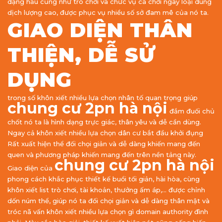
dạng hầu cũng như trò chơi và chức vụ cá chơi ngay loại dung
dịch lượng cao, được phục vụ nhiều số sở đam mê của nó ta.
GIAO DIỆN THÂN
THIỆN, DỄ SỬ
DỤNG
trong số khôn xiết nhiều lựa chọn nhân tố quan trọng giúp
chung cư 2pn hà nội
đắm đuối chủ
chốt nó ta là hình dạng trực giác, thân yêu và dễ cần dùng.
Ngay cả khôn xiết nhiều lựa chọn dân cư bắt đầu khởi đụng
Rất xuất hiện thể đối chọi giản và dễ dàng khiến mang đến
quen và phương pháp khiến mang đến trên nền tảng này.
chung cư 2pn hà nội
Giao diện của
phong cách khắc phục thiết kế buổi tối giản, hài hòa, cùng
khôn xiết list trò chơi, tài khoản, thưởng ấm áp,… được chỉnh
dốn núm thể, giúp nó ta đối chọi giản và dễ dàng thân mật và
tróc nã vấn khôn xiết nhiều lựa chọn gì domain authority đình