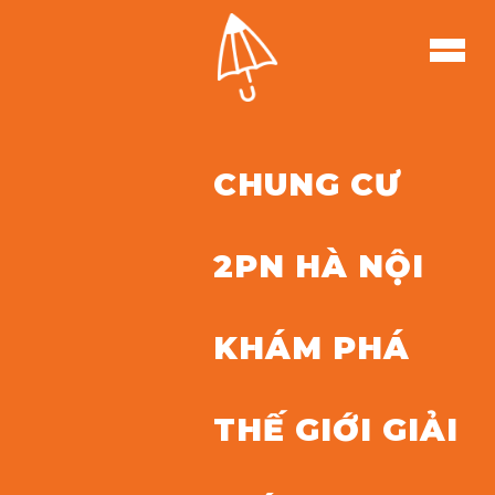
CHUNG CƯ
2PN HÀ NỘI
KHÁM PHÁ
THẾ GIỚI GIẢI