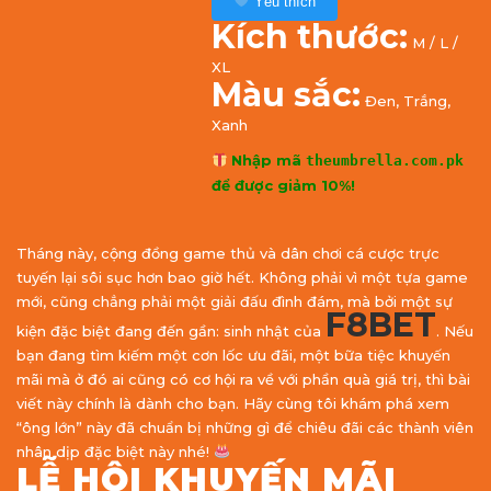
Yêu thích
Kích thước:
M / L /
XL
Màu sắc:
Đen, Trắng,
Xanh
Nhập mã
theumbrella.com.pk
để được giảm 10%!
Tháng này, cộng đồng game thủ và dân chơi cá cược trực
tuyến lại sôi sục hơn bao giờ hết. Không phải vì một tựa game
mới, cũng chẳng phải một giải đấu đình đám, mà bởi một sự
F8BET
kiện đặc biệt đang đến gần: sinh nhật của
. Nếu
bạn đang tìm kiếm một cơn lốc ưu đãi, một bữa tiệc khuyến
mãi mà ở đó ai cũng có cơ hội ra về với phần quà giá trị, thì bài
viết này chính là dành cho bạn. Hãy cùng tôi khám phá xem
“ông lớn” này đã chuẩn bị những gì để chiêu đãi các thành viên
nhân dịp đặc biệt này nhé!
LỄ HỘI KHUYẾN MÃI