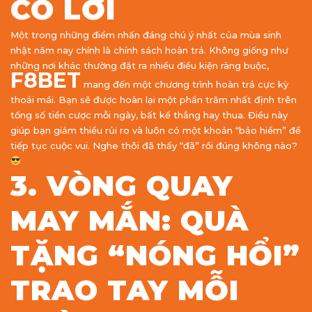
CÓ LỜI
Một trong những điểm nhấn đáng chú ý nhất của mùa sinh
nhật năm nay chính là chính sách hoàn trả. Không giống như
những nơi khác thường đặt ra nhiều điều kiện ràng buộc,
F8BET
mang đến một chương trình hoàn trả cực kỳ
thoải mái. Bạn sẽ được hoàn lại một phần trăm nhất định trên
tổng số tiền cược mỗi ngày, bất kể thắng hay thua. Điều này
giúp bạn giảm thiểu rủi ro và luôn có một khoản “bảo hiểm” để
tiếp tục cuộc vui. Nghe thôi đã thấy “đã” rồi đúng không nào?
3. VÒNG QUAY
MAY MẮN: QUÀ
TẶNG “NÓNG HỔI”
TRAO TAY MỖI