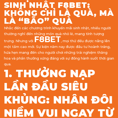
SINH NHẬT F8BET:
KHÔNG CHỈ LÀ QUÀ, MÀ
LÀ “BÃO” QUÀ
Nhắc đến các chương trình khuyến mãi sinh nhật, nhiều người
thường nghĩ đến những món quà nhỏ lẻ, mang tính tượng
F8BET
trưng. Nhưng với
, mọi thứ đều được nâng lên
một tầm cao mới. Sự kiện năm nay được đầu tư hoành tráng,
hứa hẹn mang đến cho người chơi những trải nghiệm thăng
hoa và phần thưởng xứng đáng với sự đồng hành suốt thời gian
qua.
1. THƯỞNG NẠP
LẦN ĐẦU SIÊU
KHỦNG: NHÂN ĐÔI
NIỀM VUI NGAY TỪ