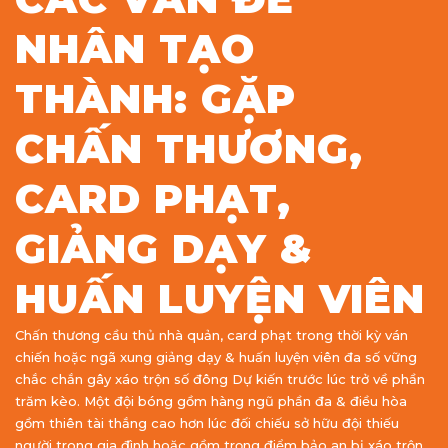
NHÂN TẠO
THÀNH: GẶP
CHẤN THƯƠNG,
CARD PHẠT,
GIẢNG DẠY &
HUẤN LUYỆN VIÊN
Chấn thương cầu thủ nhà quản, card phạt trong thời kỳ ván
chiến hoặc ngã xung giảng dạy & huấn luyện viên đa số vững
chắc chắn gây xáo trộn số đông Dự kiến trước lúc trở về phần
trăm kèo. Một đội bóng gồm hàng ngũ phần đa & điều hòa
gồm thiên tài thắng cao hơn lúc đối chiếu sở hữu đội thiếu
người trong gia đình hoặc gồm trọng điểm bảo an bị xáo trộn