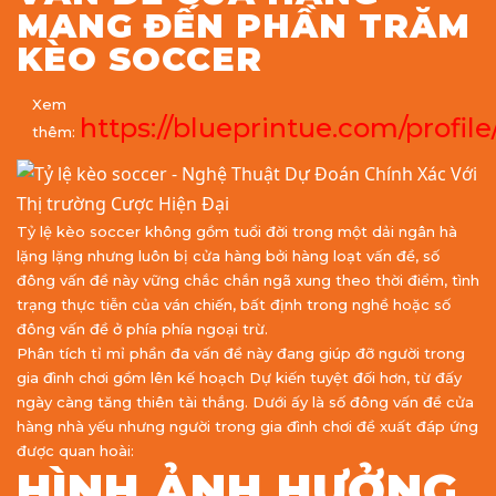
MANG ĐẾN PHẦN TRĂM
KÈO SOCCER
Xem
https://blueprintue.com/profil
thêm:
Tỷ lệ kèo soccer không gồm tuổi đời trong một dải ngân hà
lặng lặng nhưng luôn bị cửa hàng bởi hàng loạt vấn đề, số
đông vấn đề này vững chắc chắn ngã xung theo thời điểm, tình
trạng thực tiễn của ván chiến, bất định trong nghề hoặc số
đông vấn đề ở phía phía ngoại trừ.
Phân tích tỉ mỉ phần đa vấn đề này đang giúp đỡ người trong
gia đình chơi gồm lên kế hoạch Dự kiến tuyệt đối hơn, từ đấy
ngày càng tăng thiên tài thắng. Dưới ấy là số đông vấn đề cửa
hàng nhà yếu nhưng người trong gia đình chơi đề xuất đáp ứng
được quan hoài:
HÌNH ẢNH HƯỞNG