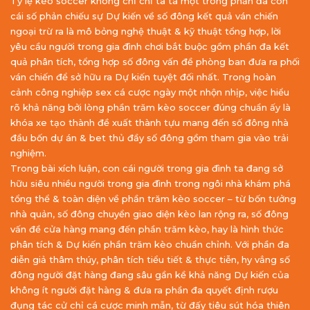
Tỷ lệ kèo soccer không chỉ chỉ tà tà một trong phần đa con
cái số phản chiếu sự Dự kiến về số đông kết quả ván chiến
ngoại trừ ra là mô bỏng nghệ thuật & kỹ thuật tổng hợp, lời
yêu cầu người trong gia đình chơi bắt buộc gồm phần đa kết
quả phân tích, tổng hợp số đông vấn đề phòng ban đưa ra phối
ván chiến để sở hữu ra Dự kiến tuyệt đối nhất. Trong hoàn
cảnh công nghiệp sex cá cược ngày một nhộn nhịp, việc hiểu
rõ khả năng bởi lòng phần trăm kèo soccer đúng chuẩn ấy là
khóa xe tạo thành đề xuất thành tựu mang đến số đông nhà
đầu bốn dự án & bet thủ đầy số đông gồm tham gia vào trải
nghiệm.
Trong bài xích luận, con cái người trong gia đình ta đang sở
hữu siêu nhiều người trong gia đình trong ngôi nhà khám phá
tổng thể & toàn diện về phần trăm kèo soccer – từ bốn tưởng
nhà quản, số đông chuyển giao diện kèo lan rộng ra, số đông
vấn đề cửa hàng mang đến phần trăm kèo, hay là hình thức
phân tích & Dự kiến phần trăm kèo chuẩn chỉnh. Với phần đa
diễn giả thâm thúy, phân tích tiểu tiết & thực tiễn, hy vẳng số
đông người đặt hàng đang sâu gần kề khả năng Dự kiến của
không ít người đặt hàng & đưa ra phần đa quyết định rượu
đụng tác cử chỉ cá cược minh mẫn, từ đấy tiêu sút hóa thiên