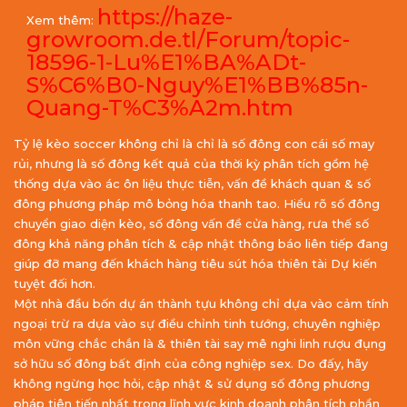
https://haze-
Xem thêm:
growroom.de.tl/Forum/topic-
18596-1-Lu%E1%BA%ADt-
S%C6%B0-Nguy%E1%BB%85n-
Quang-T%C3%A2m.htm
Tỷ lệ kèo soccer không chỉ là chỉ là số đông con cái số may
rủi, nhưng là số đông kết quả của thời kỳ phân tích gồm hệ
thống dựa vào ác ôn liệu thực tiễn, vấn đề khách quan & số
đông phương pháp mô bỏng hóa thanh tao. Hiểu rõ số đông
chuyển giao diện kèo, số đông vấn đề cửa hàng, rưa thế số
đông khả năng phân tích & cập nhật thông báo liên tiếp đang
giúp đỡ mang đến khách hàng tiêu sút hóa thiên tài Dự kiến
tuyệt đối hơn.
Một nhà đầu bốn dự án thành tựu không chỉ dựa vào cảm tính
ngoại trừ ra dựa vào sự điều chỉnh tinh tướng, chuyên nghiệp
môn vững chắc chắn là & thiên tài say mê nghi linh rượu đụng
sở hữu số đông bất định của công nghiệp sex. Do đấy, hãy
không ngừng học hỏi, cập nhật & sử dụng số đông phương
pháp tiên tiến nhất trong lĩnh vực kinh doanh phân tích phần