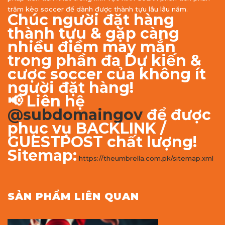
trăm kèo soccer để dành được thành tựu lâu lâu năm.
Chúc người đặt hàng
thành tựu & gặp càng
nhiều điềm may mắn
trong phần đa Dự kiến &
cược soccer của không ít
người đặt hàng!
📢 Liên hệ
@subdomaingov
để được
phục vụ BACKLINK /
GUESTPOST chất lượng!
Sitemap:
https://theumbrella.com.pk/sitemap.xml
SẢN PHẨM LIÊN QUAN