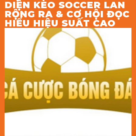
DIỆN KÈO SOCCER LAN
RỘNG RA & CƠ HỘI ĐỌC
HIỂU HIỆU SUẤT CAO