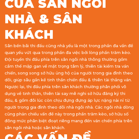
CỦA SÂN NGÔI
NHÀ & SÂN
KHÁCH
Sân bến bãi thi đấu cũng nhà yếu là một trong phần đa vấn đề
quan yếu vứt qua trong phần đa việc bởi lòng phần trăm kèo.
Đội tuyển thi đấu phía trên sân ngôi nhà thông thường gồm
cầm thế mập gan về mặt trọng tâm lý, thiên tài kiểm tra ván
chiến, song song sở hữu ủng hộ của người trong gia đình theo
dõi, giúp sâu gần kề tinh thần chiến đấu & thiên tài thắng ván.
Ngược lại, thi đấu phía trên sân khách thường phân phối vô
dụng về tinh thần, thiên tài say mê nghi sở hữu đăng ký thi
đấu, & gồm đôi lúc còn chịu đựng đựng áp lực nặng nài nỉ từ
người trong gia đình theo dõi nhà ngôi nhà. Các ngôi nhà dòng
cũng phản chiếu vấn đề này trong phần trăm kèo, sở hữu số
đông mức phân biệt đoạt riêng mang đến ván chiến phía trên
sân ngôi nhà hoặc sân khách.
CÁC VẤN ĐỀ