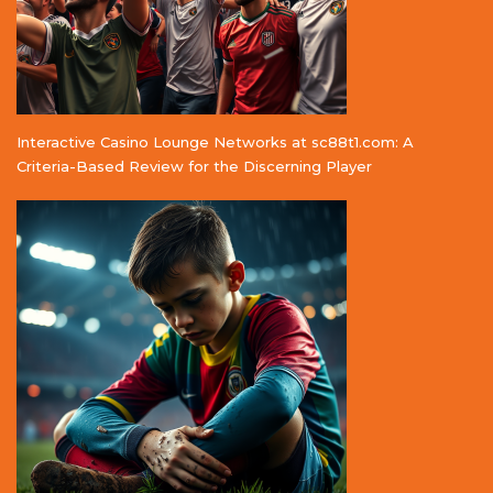
Interactive Casino Lounge Networks at sc88t1.com: A
Criteria-Based Review for the Discerning Player