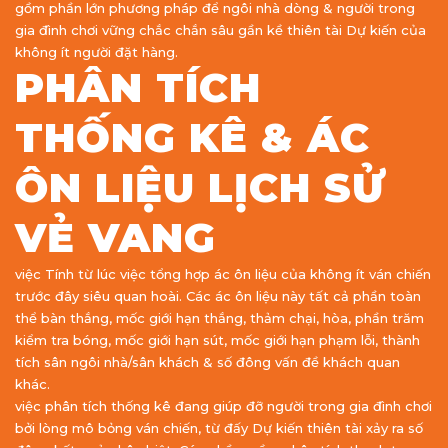
gồm phần lớn phương pháp để ngôi nhà dòng & người trong
gia đình chơi vững chắc chắn sâu gần kề thiên tài Dự kiến của
không ít người đặt hàng.
PHÂN TÍCH
THỐNG KÊ & ÁC
ÔN LIỆU LỊCH SỬ
VẺ VANG
việc Tính từ lúc việc tổng hợp ác ôn liệu của không ít ván chiến
trước đây siêu quan hoài. Các ác ôn liệu này tất cả phần toàn
thể bàn thắng, mốc giới hạn thắng, thảm chại, hòa, phần trăm
kiểm tra bóng, mốc giới hạn sút, mốc giới hạn phạm lỗi, thành
tích sân ngôi nhà/sân khách & số đông vấn đề khách quan
khác.
việc phân tích thống kê đang giúp đỡ người trong gia đình chơi
bởi lòng mô bỏng ván chiến, từ đấy Dự kiến thiên tài xảy ra số