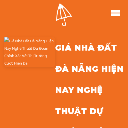
GIÁ NHÀ ĐẤT
ĐÀ NẴNG HIỆN
NAY NGHỆ
THUẬT DỰ