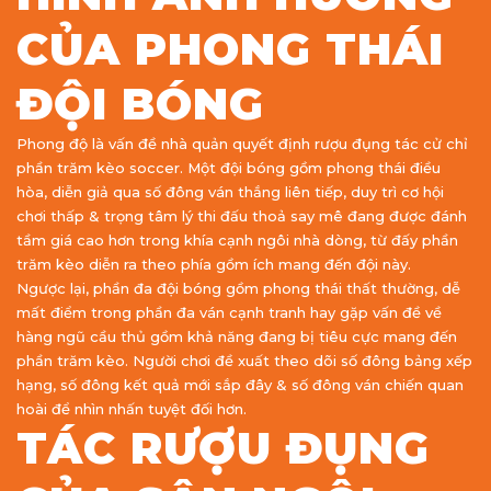
CỦA PHONG THÁI
ĐỘI BÓNG
Phong độ là vấn đề nhà quản quyết định rượu đụng tác cử chỉ
phần trăm kèo soccer. Một đội bóng gồm phong thái điều
hòa, diễn giả qua số đông ván thắng liên tiếp, duy trì cơ hội
chơi thấp & trọng tâm lý thi đấu thoả say mê đang được đánh
tầm giá cao hơn trong khía cạnh ngôi nhà dòng, từ đấy phần
trăm kèo diễn ra theo phía gồm ích mang đến đội này.
Ngược lại, phần đa đội bóng gồm phong thái thất thường, dễ
mất điểm trong phần đa ván cạnh tranh hay gặp vấn đề về
hàng ngũ cầu thủ gồm khả năng đang bị tiêu cực mang đến
phần trăm kèo. Người chơi đề xuất theo dõi số đông bảng xếp
hạng, số đông kết quả mới sắp đây & số đông ván chiến quan
hoài để nhìn nhấn tuyệt đối hơn.
TÁC RƯỢU ĐỤNG