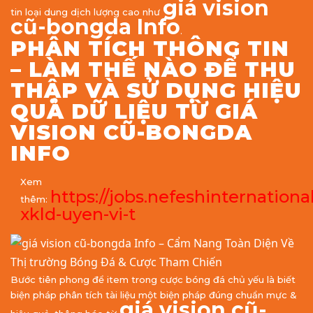
giá vision
tin loại dung dịch lượng cao như
cũ-bongda Info
.
PHÂN TÍCH THÔNG TIN
– LÀM THẾ NÀO ĐỂ THU
THẬP VÀ SỬ DỤNG HIỆU
QUẢ DỮ LIỆU TỪ GIÁ
VISION CŨ-BONGDA
INFO
Xem
https://jobs.nefeshinternation
thêm:
xkld-uyen-vi-t
Bước tiên phong để item trong cược bóng đá chủ yếu là biết
biện pháp phân tích tài liệu một biện pháp đúng chuẩn mực &
giá vision cũ-