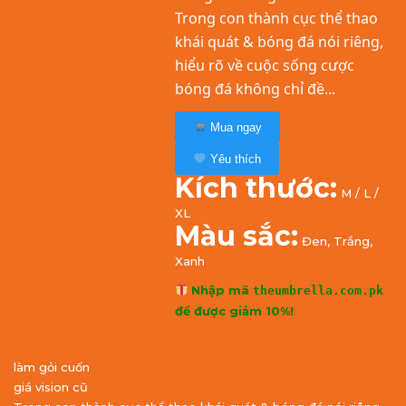
Trong con thành cục thể thao
khái quát & bóng đá nói riêng,
hiểu rõ về cuộc sống cược
bóng đá không chỉ đề...
Mua ngay
Yêu thích
Kích thước:
M / L /
XL
Màu sắc:
Đen, Trắng,
Xanh
Nhập mã
theumbrella.com.pk
để được giảm 10%!
làm gỏi cuốn
giá vision cũ