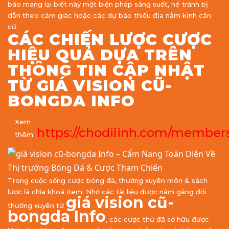
báo mang lại biết này một biện pháp sáng suốt, né tránh bị
dẫn theo cảm giác hoặc các dự báo thiếu địa nắm kỉnh căn
cứ.
CÁC CHIẾN LƯỢC CƯỢC
HIỆU QUẢ DỰA TRÊN
THÔNG TIN CẬP NHẬT
TỪ GIÁ VISION CŨ-
BONGDA INFO
Xem
https://chodilinh.com/members
thêm:
Trong cuộc sống cược bóng đá, thường xuyên môn & sách
lược là chìa khoá item. Nhờ các tài liệu được nắm gắng đổi
giá vision cũ-
thường xuyên từ
bongda Info
, các cược thủ đã sở hữu được