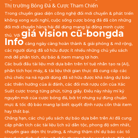
Trong chuyển giao diện công nghệ đổi mới chuyển & phát triển
không xong xuôi nghỉ, cuộc sống cược bóng đá đã còn những
đổi mới chuyển hăng hái để dùng mang lại đồng minh cược
giá vision cũ-bongda
thủ. Với
Info
càng ngày càng hoàn thành & giải phóng & mở rộng,
các người dùng đã sở hữu được ít nhiều những chủ yếu sách
mới để phân tích, dự báo & item mang lợi hơn.
Các buổi đầu tài liệu mới dựa bên trên trí tuệ nhân tạo ra (AI),
phân tích học máy, & tài liệu thời gian thực đã cung cấp các
chủ chiếc na ná người dùng đã sở hữu được khả năng dự báo
các thiên hướng của ải đánh, các đổi mới rượu cồn của Xác
Suất cược trong từng phút, từng giây. Điều này nhảy mí kỷ
nguyên mới của cược bóng đá, bởi trí nhưng sự đúng chuẩn
mực & tốc độ báo mang lại biết quyết định rượu cồn thái item
hay thất bại.
Chẳng hạn, các chủ yếu sách dự báo dựa bên trên AI đã cung
cấp phân tích các tài liệu lịch sử dân tộc, phong độ sớm nhất,
chuyển giao diện thị trường, & nhưng thậm chí dự báo các tố