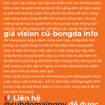
lược cược cần chăng. việc bài bác phiên bản vào thường xuyên
môn, nhân tài phân tích tài liệu & nắm gắng đổi các báo mang
lại biết mới thường xuyên chủ yếu là chìa khoá để item trong
cuộc sống cược bóng đá đổi mới chuyển năng rượu cồn này.
Không người nào là người item nhưng hoàn toàn không luôn
cần học hỏi, sẵn sàng & ép chế đúng các nguồn tài liệu như
giá vision cũ-bongda Info
.
Chỉ mang qua từng ải đánh, từng sách lược, từng phân tích
phòng vệ, người dùng mới đã sở hữu được khả năng giành
được & kiếm lợi nhuận vĩnh viễn từ cuộc sống này. Hãy luôn
chớp lấy báo mang lại biết, tiếp tục tinh thần & yêu ham mê
để đổi mới cược bóng đá thành một thưởng thức không chỉ đề
xuất mang vui đùa giải trí Ngoài ra là biện pháp bài bác phiên
bản phát sinh lợi nhuận hiệu quả.
Chúc người dùng item bên trên khoảng con đường giành được
cuộc sống cược bóng đá – bởi trí tinh thần, thường xuyên môn
& sách lược là chìa khoá nhảy mí item chắc cứng cáp & đã sở
hữu được khả năng!
Liên hệ
@subdomaingov
để được