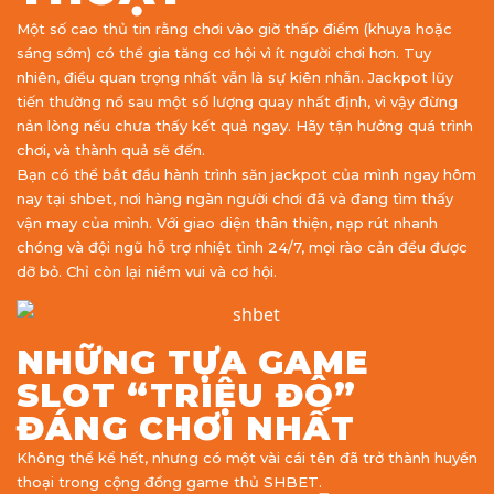
Một số cao thủ tin rằng chơi vào giờ thấp điểm (khuya hoặc
sáng sớm) có thể gia tăng cơ hội vì ít người chơi hơn. Tuy
nhiên, điều quan trọng nhất vẫn là sự kiên nhẫn. Jackpot lũy
tiến thường nổ sau một số lượng quay nhất định, vì vậy đừng
nản lòng nếu chưa thấy kết quả ngay. Hãy tận hưởng quá trình
chơi, và thành quả sẽ đến.
Bạn có thể bắt đầu hành trình săn jackpot của mình ngay hôm
nay tại shbet, nơi hàng ngàn người chơi đã và đang tìm thấy
vận may của mình. Với giao diện thân thiện, nạp rút nhanh
chóng và đội ngũ hỗ trợ nhiệt tình 24/7, mọi rào cản đều được
dỡ bỏ. Chỉ còn lại niềm vui và cơ hội.
NHỮNG TỰA GAME
SLOT “TRIỆU ĐÔ”
ĐÁNG CHƠI NHẤT
Không thể kể hết, nhưng có một vài cái tên đã trở thành huyền
thoại trong cộng đồng game thủ SHBET.