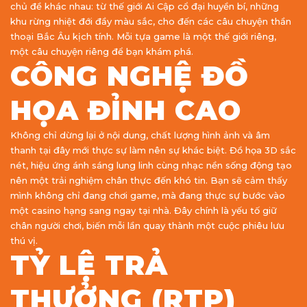
chủ đề khác nhau: từ thế giới Ai Cập cổ đại huyền bí, những
khu rừng nhiệt đới đầy màu sắc, cho đến các câu chuyện thần
thoại Bắc Âu kịch tính. Mỗi tựa game là một thế giới riêng,
một câu chuyện riêng để bạn khám phá.
CÔNG NGHỆ ĐỒ
HỌA ĐỈNH CAO
Không chỉ dừng lại ở nội dung, chất lượng hình ảnh và âm
thanh tại đây mới thực sự làm nên sự khác biệt. Đồ họa 3D sắc
nét, hiệu ứng ánh sáng lung linh cùng nhạc nền sống động tạo
nên một trải nghiệm chân thực đến khó tin. Bạn sẽ cảm thấy
mình không chỉ đang chơi game, mà đang thực sự bước vào
một casino hạng sang ngay tại nhà. Đây chính là yếu tố giữ
chân người chơi, biến mỗi lần quay thành một cuộc phiêu lưu
thú vị.
TỶ LỆ TRẢ
THƯỞNG (RTP)