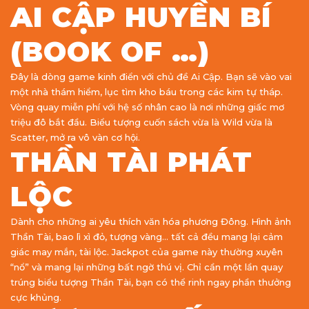
AI CẬP HUYỀN BÍ
(BOOK OF …)
Đây là dòng game kinh điển với chủ đề Ai Cập. Bạn sẽ vào vai
một nhà thám hiểm, lục tìm kho báu trong các kim tự tháp.
Vòng quay miễn phí với hệ số nhân cao là nơi những giấc mơ
triệu đô bắt đầu. Biểu tượng cuốn sách vừa là Wild vừa là
Scatter, mở ra vô vàn cơ hội.
THẦN TÀI PHÁT
LỘC
Dành cho những ai yêu thích văn hóa phương Đông. Hình ảnh
Thần Tài, bao lì xì đỏ, tượng vàng… tất cả đều mang lại cảm
giác may mắn, tài lộc. Jackpot của game này thường xuyên
“nổ” và mang lại những bất ngờ thú vị. Chỉ cần một lần quay
trúng biểu tượng Thần Tài, bạn có thể rinh ngay phần thưởng
cực khủng.