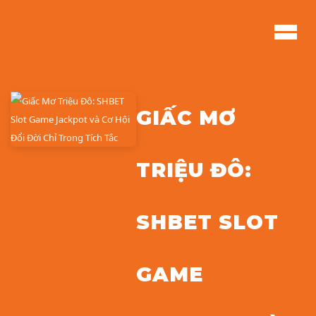
GIẤC MƠ
TRIỆU ĐÔ:
SHBET SLOT
GAME