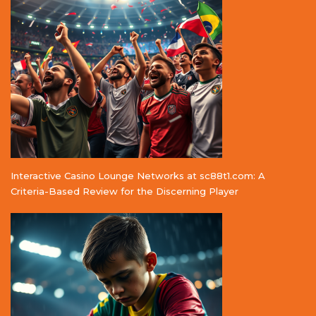
Interactive Casino Lounge Networks at sc88t1.com: A
Criteria-Based Review for the Discerning Player