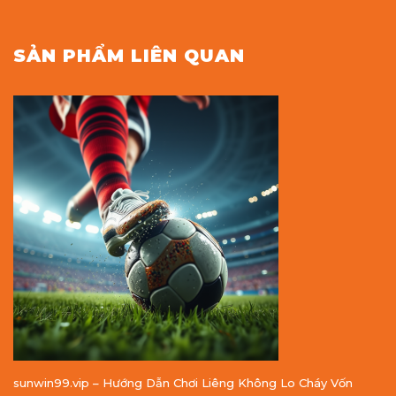
SẢN PHẨM LIÊN QUAN
sunwin99.vip – Hướng Dẫn Chơi Liêng Không Lo Cháy Vốn