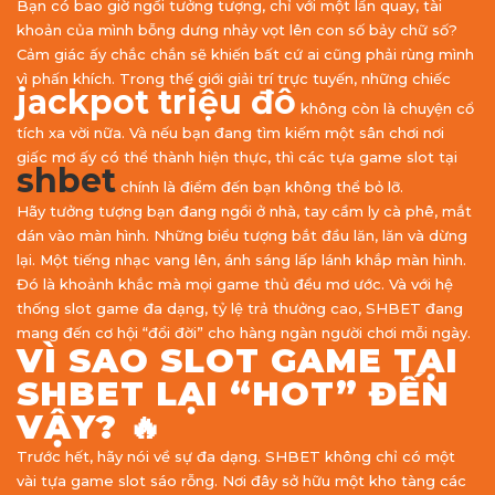
Bạn có bao giờ ngồi tưởng tượng, chỉ với một lần quay, tài
khoản của mình bỗng dưng nhảy vọt lên con số bảy chữ số?
Cảm giác ấy chắc chắn sẽ khiến bất cứ ai cũng phải rùng mình
vì phấn khích. Trong thế giới giải trí trực tuyến, những chiếc
jackpot triệu đô
không còn là chuyện cổ
tích xa vời nữa. Và nếu bạn đang tìm kiếm một sân chơi nơi
giấc mơ ấy có thể thành hiện thực, thì các tựa game slot tại
shbet
chính là điểm đến bạn không thể bỏ lỡ.
Hãy tưởng tượng bạn đang ngồi ở nhà, tay cầm ly cà phê, mắt
dán vào màn hình. Những biểu tượng bắt đầu lăn, lăn và dừng
lại. Một tiếng nhạc vang lên, ánh sáng lấp lánh khắp màn hình.
Đó là khoảnh khắc mà mọi game thủ đều mơ ước. Và với hệ
thống slot game đa dạng, tỷ lệ trả thưởng cao, SHBET đang
mang đến cơ hội “đổi đời” cho hàng ngàn người chơi mỗi ngày.
VÌ SAO SLOT GAME TẠI
SHBET LẠI “HOT” ĐẾN
VẬY? 🔥
Trước hết, hãy nói về sự đa dạng. SHBET không chỉ có một
vài tựa game slot sáo rỗng. Nơi đây sở hữu một kho tàng các