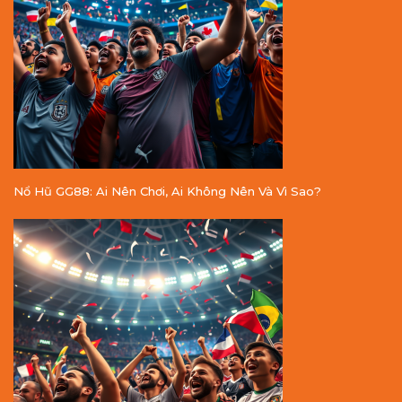
Nổ Hũ GG88: Ai Nên Chơi, Ai Không Nên Và Vì Sao?