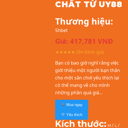
CHẤT TỪ UY88
Thương hiệu:
Shbet
Giá:
417,781
VNĐ
★★★★★
(84 đánh giá)
Bạn có bao giờ nghĩ rằng việc
giới thiệu một người bạn thân
cho một sân chơi yêu thích lại
có thể mang về cho mình
những phần quà giá...
Mua ngay
Yêu thích
Kích thước:
M / L /