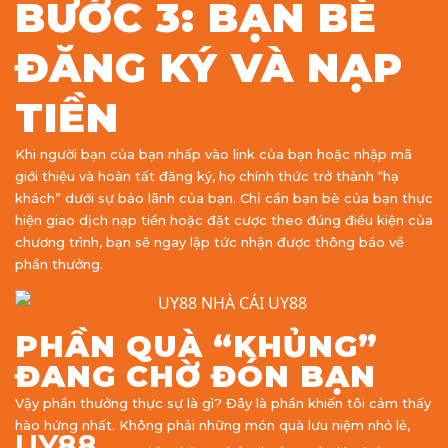
BƯỚC 3: BẠN BÈ
ĐĂNG KÝ VÀ NẠP
TIỀN
Khi người bạn của bạn nhấp vào link của bạn hoặc nhập mã
giới thiệu và hoàn tất đăng ký, họ chính thức trở thành “hạ
khách” dưới sự bảo lãnh của bạn. Chỉ cần bạn bè của bạn thực
hiện giao dịch nạp tiền hoặc đặt cược theo đúng điều kiện của
chương trình, bạn sẽ ngay lập tức nhận được thông báo về
phần thưởng.
PHẦN QUÀ “KHỦNG”
ĐANG CHỜ ĐÓN BẠN
Vậy phần thưởng thực sự là gì? Đây là phần khiến tôi cảm thấy
hào hứng nhất. Không phải những món quà lưu niệm nhỏ lẻ,
UY88