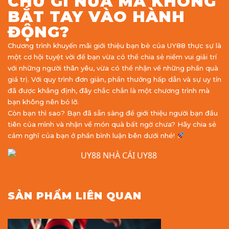
CHỪ GÌ NỮA MÀ KHÔNG
BẮT TAY VÀO HÀNH
ĐỘNG?
Chương trình khuyến mãi giới thiệu bạn bè của UY88 thực sự là
một cơ hội tuyệt vời để bạn vừa có thể chia sẻ niềm vui giải trí
với những người thân yêu, vừa có thể nhận về những phần quà
giá trị. Với quy trình đơn giản, phần thưởng hấp dẫn và sự uy tín
đã được khẳng định, đây chắc chắn là một chương trình mà
bạn không nên bỏ lỡ.
Còn bạn thì sao? Bạn đã sẵn sàng để giới thiệu người bạn đầu
tiên của mình và nhận về món quà bất ngờ chưa? Hãy chia sẻ
cảm nghĩ của bạn ở phần bình luận bên dưới nhé!
SẢN PHẨM LIÊN QUAN