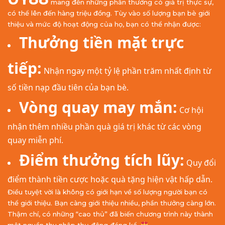
mang đến những phần thưởng có giá trị thực sự,
có thể lên đến hàng triệu đồng. Tùy vào số lượng bạn bè giới
thiệu và mức độ hoạt động của họ, bạn có thể nhận được:
Thưởng tiền mặt trực
tiếp:
Nhận ngay một tỷ lệ phần trăm nhất định từ
số tiền nạp đầu tiên của bạn bè.
Vòng quay may mắn:
Cơ hội
nhận thêm nhiều phần quà giá trị khác từ các vòng
quay miễn phí.
Điểm thưởng tích lũy:
Quy đổi
điểm thành tiền cược hoặc quà tặng hiện vật hấp dẫn.
Điều tuyệt vời là không có giới hạn về số lượng người bạn có
thể giới thiệu. Bạn càng giới thiệu nhiều, phần thưởng càng lớn.
Thậm chí, có những “cao thủ” đã biến chương trình này thành