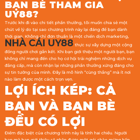
BẠN BÈ THAM GIA
UY88?
Trước khi đi vào chi tiết phần thưởng, tôi muốn chia sẻ một
chút về lý do tại sao chương trình này lại đáng để bạn dành
thời gian. Không chỉ đơn thuần là một chiến dịch marketing,
NHÀ CÁI UY88
thực sự xây dựng một cộng
đồng người chơi gắn kết. Khi bạn giới thiệu một người bạn, bạn
không chỉ mang đến cho họ cơ hội trải nghiệm những dịch vụ
đẳng cấp, mà còn nhận lại những phần thưởng xứng đáng cho
sự tin tưởng của mình. Đây là mô hình “cùng thắng” mà ít nơi
nào làm được một cách trọn vẹn.
LỢI ÍCH KÉP: CẢ
BẠN VÀ BẠN BÈ
ĐỀU CÓ LỢI
Điểm đặc biệt của chương trình này là tính hai chiều. Người
bạn mà bạn giới thiệu sẽ nhận được một gói chào mừng hấp