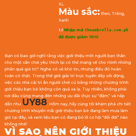
XL
Màu sắc:
Đen, Trắng,
Xanh
Nhập mã
theumbrella.com.pk
để được giảm 10%!
Bạn có bao giờ nghĩ rằng việc giới thiệu một người bạn thân
cho một sân chơi yêu thích lại có thể mang về cho mình những
phần quà giá trị? Nghe có vẻ khó tin, nhưng điều đó hoàn
toàn có thật. Trong thế giới giải trí trực tuyến đầy sôi động,
việc các nhà cái tri ân người chơi cũ bằng những chương trình
giới thiệu bạn bè không còn quá xa lạ. Tuy nhiên, không phải
nơi đâu cũng mang đến những ưu đãi thực sự “đậm” và hấp
UY88
dẫn như
. Hôm nay, hãy cùng tôi khám phá chi tiết
chương trình khuyến mãi giới thiệu bạn bè đang làm mưa làm
gió tại đây, và xem liệu bạn có đang bỏ lỡ cơ hội “đổi đời” nào
không nhé!
VÌ SAO NÊN GIỚI THIỆU