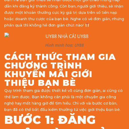
dẫn khi đăng ký thành công. Còn bạn, người giới thiệu, sẽ nhận
được một khoản thưởng cực kỳ giá trị dựa trên số tiền nạp
hoặc doanh thu cược của bạn bè. Nghe có vẻ đơn giản, nhưng
phần quà thì không hề đơn giản chút nào!
Hình minh hoạ: UY88
CÁCH THỨC THAM GIA
CHƯƠNG TRÌNH
KHUYẾN MÃI GIỚI
THIỆU BẠN BÈ
Quy trình tham gia được thiết kế vô cùng đơn giản, ai cũng có
thể làm được. Bạn không cần phải là một chuyên gia công
nghệ hay mất hàng giờ để tìm hiểu. Chỉ với vài bước cơ bản,
bạn đã có thể bắt đầu kiếm thưởng từ việc giới thiệu bạn bè.
BƯỚC 1: ĐĂNG