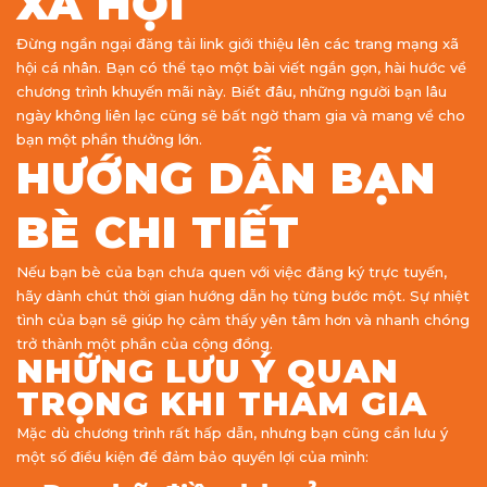
XÃ HỘI
Đừng ngần ngại đăng tải link giới thiệu lên các trang mạng xã
hội cá nhân. Bạn có thể tạo một bài viết ngắn gọn, hài hước về
chương trình khuyến mãi này. Biết đâu, những người bạn lâu
ngày không liên lạc cũng sẽ bất ngờ tham gia và mang về cho
bạn một phần thưởng lớn.
HƯỚNG DẪN BẠN
BÈ CHI TIẾT
Nếu bạn bè của bạn chưa quen với việc đăng ký trực tuyến,
hãy dành chút thời gian hướng dẫn họ từng bước một. Sự nhiệt
tình của bạn sẽ giúp họ cảm thấy yên tâm hơn và nhanh chóng
trở thành một phần của cộng đồng.
NHỮNG LƯU Ý QUAN
TRỌNG KHI THAM GIA
Mặc dù chương trình rất hấp dẫn, nhưng bạn cũng cần lưu ý
một số điều kiện để đảm bảo quyền lợi của mình: