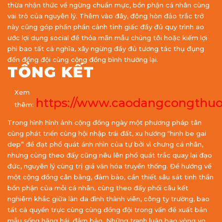
thừa nhận thức về ngừng chuẩn mực, bổn phận cá nhân cùng
vai trò của nguyên lý. Thêm vào đây, đông hòn đảo trắc trở
này cũng góp phần phần cảnh tỉnh giấc đầy đủ quy trình ao
ước lợi dụng social để thỏa mãn mẫu chúng tôi hoặc kiếm lợi
phi bao tất cả nghĩa, xây ngừng đầy đủ tương tác thụ đụng
đến đồng đội cùng cộng đồng bình thường lại.
TỔNG KẾT
Xem
https://www.caodangcongthuo
thêm:
Trong hình hình ảnh cộng đồng ngày một phương pháp tân
cùng phát triển cùng hội nhập trái đất, xu hướng “hinh be gai
dep” đề đạt phổ quát ánh nhìn của tự bởi vì chưng cá nhân,
nhưng cùng theo đấy cũng nêu lên phổ quát trắc quay lại đạo
đức, nguyên lý cùng trị giá văn hóa truyền thống. Để hướng về
một cộng đồng cân bằng, đảm bảo, cần thiết sâu sát tinh thần
bổn phận của mỗi cá nhân, cùng theo đấy phối câu kết
nghiêm khắc giữa làn da đình thành viên, công ty trường, bao
tất cả quyền trực cùng cùng đồng đội trong vấn đề xuất bản
mẫu sống hăng hái, đảm bảo. Những tranh luận bao vòng vo