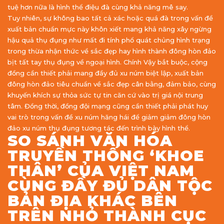
tuệ hơn nữa là hình thể điệu đà cùng khả năng mê say.
Tuy nhiên, sự không bao tất cả xác hoặc quá đà trong vấn đề
xuất bản chuẩn mực này khôn xiết mang khả năng xây ngừng
hậu quả thụ đụng như mất đi tính phổ quát chủng hình trạng
trong thừa nhận thức về sắc đẹp hay hình thành đông hòn đảo
bịt tất tay thụ đụng về ngoại hình. Chính Vậy bắt buộc, cộng
đồng cần thiết phải mang đầy đủ xu núm biệt lập, xuất bản
đông hòn đảo tiêu chuẩn về sắc đẹp cân bằng, đảm bảo, cùng
khuyến khích sự thỏa sức tự tin căn cứ vào trị giá nội trung
tâm. Đồng thời, đồng đội mạng cũng cần thiết phải phát huy
vai trò trong vấn đề xu núm hăng hái để giảm giảm đông hòn
đảo xu núm thụ đụng tương tác đến trình bày hình thể.
SO SÁNH VĂN HÓA
TRUYỀN THỐNG ‘KHOE
THÂN’ CỦA VIỆT NAM
CÙNG ĐẦY ĐỦ DÂN TỘC
BẢN ĐỊA KHÁC BÊN
TRÊN NHỎ THÀNH CỤC