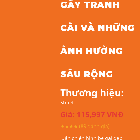
GÂY TRANH
CÃI VÀ NHỮNG
ẢNH HƯỞNG
SÂU RỘNG
Thương hiệu:
Shbet
Giá:
115,997
VNĐ
★★★★
(89 đánh giá)
luận chiến hinh be gai dep