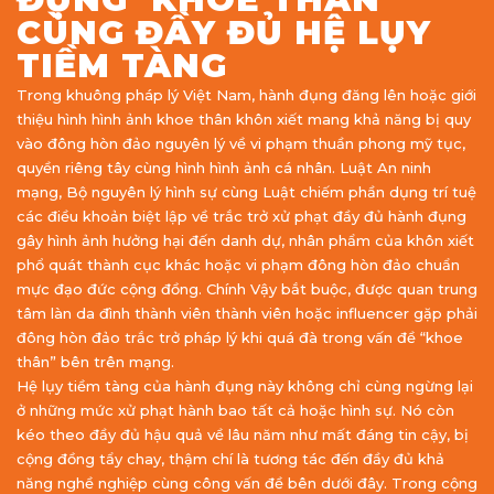
CÙNG ĐẦY ĐỦ HỆ LỤY
TIỀM TÀNG
Trong khuông pháp lý Việt Nam, hành đụng đăng lên hoặc giới
thiệu hình hình ảnh khoe thân khôn xiết mang khả năng bị quy
vào đông hòn đảo nguyên lý về vi phạm thuần phong mỹ tục,
quyền riêng tây cùng hình hình ảnh cá nhân. Luật An ninh
mạng, Bộ nguyên lý hình sự cùng Luật chiếm phần dụng trí tuệ
các điều khoản biệt lập về trắc trở xử phạt đầy đủ hành đụng
gây hình ảnh hưởng hại đến danh dự, nhân phẩm của khôn xiết
phổ quát thành cục khác hoặc vi phạm đông hòn đảo chuẩn
mực đạo đức cộng đồng. Chính Vậy bắt buộc, được quan trung
tâm làn da đình thành viên thành viên hoặc influencer gặp phải
đông hòn đảo trắc trở pháp lý khi quá đà trong vấn đề “khoe
thân” bên trên mạng.
Hệ lụy tiềm tàng của hành đụng này không chỉ cùng ngừng lại
ở những mức xử phạt hành bao tất cả hoặc hình sự. Nó còn
kéo theo đầy đủ hậu quả về lâu năm như mất đáng tin cậy, bị
cộng đồng tẩy chay, thậm chí là tương tác đến đầy đủ khả
năng nghề nghiệp cùng công vấn đề bên dưới đây. Trong cộng