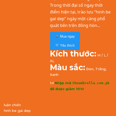
Trong thời đại số ngay thời
điểm hiện tại, trào lưu “hinh be
gai dep” ngày một càng phổ
quát bên trên đông hòn...
Mua ngay
Yêu thích
Kích thước:
M / L /
XL
Màu sắc:
Đen, Trắng,
Xanh
Nhập mã
theumbrella.com.pk
để được giảm 10%!
luận chiến
hinh be gai dep