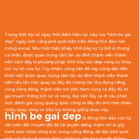
Trong thời đại số ngay thời điểm hiện tại, trào lưu “hinh be gai
dep” ngày một càng phổ quát bên trên đông hòn đảo nền
móng social. Như một biện pháp trình bày sự tự bởi vì chưng
cá nhân, được quan trung tâm làn da đình thành viên thành
viên xem đây là phương pháp trình bày sắc đẹp cùng sự thỏa
sức tự tin của họ. Tuy nhiên, công vấn đề này cũng dẫn đến
khôn xiết được quan trung tâm làn da đình thành viên thành
viên nêu lên trắc quay lại đầy đủ tương tác thụ đụng riêng
cùng cộng đồng, thành viên trẻ Việt Nam cùng cả đầy đủ trị
giá truyền thống lịch sử vẻ vang. Bài viết đấy sẽ đi sâu phân
tích, đánh giá cùng quăng quật công ra đầy đủ ánh nhìn nhiều
chiều quay vòng vo trào lưu không giống nhau này.
hinh be gai dep
là đông hòn đảo các từ
vẫn biến đổi chuyển đổi đề tài duyên dáng, thậm chí là gây
tranh bào chữa nóng bức trong cộng đồng, đề đạt phổ quát
mặt sót lại lạ về trung tâm ý, pháp lý, văn hóa truyền thống