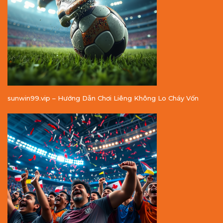
sunwin99.vip – Hướng Dẫn Chơi Liêng Không Lo Cháy Vốn