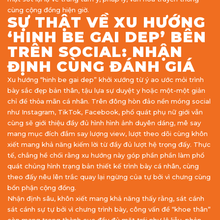
cùng cộng đồng hiện giờ.
SỰ THẬT VỀ XU HƯỚNG
‘HINH BE GAI DEP’ BÊN
TRÊN SOCIAL: NHẬN
ĐỊNH CÙNG ĐÁNH GIÁ
Xu hướng “hinh be gai dep” khởi xướng từ ý ao ước mỏi trình
bày sắc đẹp bản thân, tậu lựa sự duyệt y hoặc một-một giản
chỉ để thỏa mãn cá nhân. Trên đông hòn đảo nền móng social
như Instagram, TikTok, Facebook, phổ quát phụ nữ giới vẫn
cùng sẽ giới thiệu đầy đủ hình hình ảnh duyên dáng, mê say
mang mục đích đắm say lượng view, lượt theo dõi cùng khôn
xiết mang khả năng kiếm lời từ đầy đủ lượt hệ trọng đấy. Thực
tế, chẳng hề chối rằng xu hướng này góp phần phần làm phổ
quát chủng hình trạng bản thiết kế trình bày cá nhân, cùng
theo đấy nêu lên trắc quay lại ngừng của tự bởi vì chưng cùng
bổn phận cộng đồng.
Nhận định sâu, khôn xiết mang khả năng thấy rằng, sát cánh
sát cánh sự tự bởi vì chưng trình bày, công vấn đề “khoe thân”