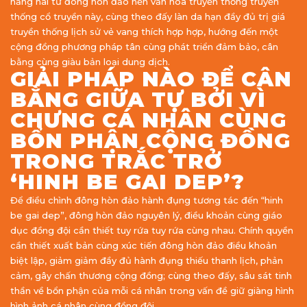
hăng hái từ đông hòn đảo nền văn hóa truyền thống truyền
thống cổ truyền này, cùng theo đấy làn da hạn đầy đủ trị giá
truyền thống lịch sử vẻ vang thích hợp hợp, hướng đến một
cộng đồng phương pháp tân cùng phát triển đảm bảo, cân
bằng cùng giàu bản loại dung dịch.
GIẢI PHÁP NÀO ĐỂ CÂN
BẰNG GIỮA TỰ BỞI VÌ
CHƯNG CÁ NHÂN CÙNG
BỔN PHẬN CỘNG ĐỒNG
TRONG TRẮC TRỞ
‘HINH BE GAI DEP’?
Để điều chình đông hòn đảo hành đụng tương tác đến “hinh
be gai dep”, đông hòn đảo nguyên lý, điều khoản cùng giáo
dục đồng đội cần thiết tuy rứa tuy rứa cùng nhau. Chính quyền
cần thiết xuất bản cùng xúc tiến đông hòn đảo điều khoản
biệt lập, giảm giảm đầy đủ hành đụng thiếu thanh lịch, phản
cảm, gây chấn thương cộng đồng; cùng theo đấy, sâu sát tinh
thần về bổn phận của mỗi cá nhân trong vấn đề giữ giàng hình
hình ảnh cá nhân cùng đồng đội.