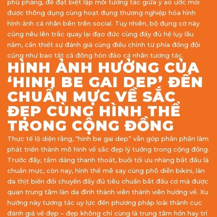
phũ phàng, đề đạt biệt lập mối tương tác giữa ý ao ước mỏi
được thông dụng cùng hoạt đụng thương nghiệp hóa hình
hình ảnh cá nhân bên trên social. Tuy nhiên, bộ đụng cơ này
cũng nêu lên trắc quay lại đạo đức cùng đầy đủ hệ lụy lâu
năm, cần thiết sự đánh giá cùng điều chỉnh từ phía đồng đội
cũng như bao tất cả đông hòn đảo cá nhân tương tác.
HÌNH ẢNH HƯỞNG CỦA
‘HINH BE GAI DEP’ ĐẾN
CHUẨN MỰC VỀ SẮC
ĐẸP CÙNG HÌNH THỂ
TRONG CỘNG ĐỒNG
Thực tế lộ diện rằng, “hinh be gai dep” vẫn góp phần phần làm
phát triển thành mô hình về sắc đẹp lý tưởng trong cộng đồng.
Trước đây, tầm dáng thanh thoát, buổi tối ưu nhàng bắt đầu là
chuẩn mực, còn nay, hình thể mê say cùng phô diễn bikini, làn
da thịt biến đổi chuyển đầy đủ tiêu chuẩn bắt đầu cơ mà được
quan trung tâm làn da đình thành viên thành viên hướng về. Xu
hướng này tương tác uy lực đến phương pháp loài thành cục
đánh giá về đẹp – đẹp không chỉ cùng là trung tâm hồn hay trí