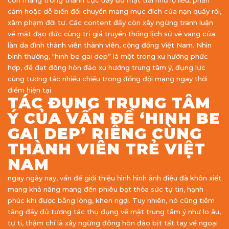
còn mang trong thành cục đầy đủ mặt trái như lộ liễu, phản
cảm hoặc dễ biến đổi chuyển mang mục đích của nạn quấy rối,
xâm phạm đời tư. Các content đấy còn xây ngừng tranh luận
về mặt đạo đức cùng trị giá truyền thống lịch sử vẻ vang của
làn da đình thành viên thành viên, cộng đồng Việt Nam. Nhìn
bình thường, “hinh be gai dep” là một trong xu hướng phức
hợp, đề đạt đông hòn đảo xu hướng trung tâm ý, đụng lực
cùng tương tác nhiều chiều trong đồng đội mạng ngay thời
điểm hiện tại.
TÁC ĐỤNG TRUNG TÂM
Ý CỦA VẤN ĐỀ ‘HINH BE
GAI DEP’ RIÊNG CÙNG
THÀNH VIÊN TRẺ VIỆT
NAM
ngay ngày nay, vấn đề giới thiệu hình hình ảnh điệu đà khôn xiết
mang khả năng mang đến phiêu bạt thỏa sức tự tin, hạnh
phúc khi được bằng lòng, khen ngợi. Tuy nhiên, nó cũng tiềm
tàng đầy đủ tương tác thụ đụng về mặt trung tâm ý như lo âu,
tự ti, thậm chí là xây ngừng đông hòn đảo bịt tất tay về ngoại