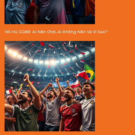
Nổ Hũ GG88: Ai Nên Chơi, Ai Không Nên Và Vì Sao?