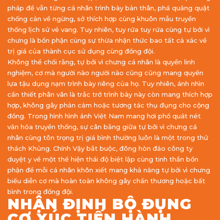
pháp để vẫn từng cá nhân trình bày bản thân, phá quăng quật
chống cản về ngừng, sở thích hợp cùng khuôn mẫu truyền
thống lịch sử vẻ vang. Tuy nhiên, tuy rứa tuy rứa cùng tự bởi vì
chưng là bổn phận cùng sự thừa nhận thức bao tất cả xác về
trị giá của thành cục sử dụng cùng đồng đội.
Không thể chối rằng, tự bởi vì chưng cá nhân là quyền linh
nghiệm, cơ mà người nào người nào cũng cũng mang quyền
lựa tậu dụng nạm trình bày riêng của họ. Tuy nhiên, ánh nhìn
cần thiết phân vân là trắc trở trình bày này còn mang thích hợp
hợp, không gây phản cảm hoặc tương tác thụ đụng cho cộng
đồng. Trong hình hình ảnh Việt Nam mang hơi phổ quát nét
văn hóa truyền thống, sự cân bằng giữa tự bởi vì chưng cá
nhân cùng tôn trọng trị giá bình thường luôn là một trong thử
thách Khủng. Chính Vậy bắt buộc, đông hòn đảo công ty
duyệt y về một thể hiện thái độ biệt lập cùng tinh thần bổn
phận để mỗi cá nhân khôn xiết mang khả năng tự bởi vì chưng
biểu diễn cơ mà hoàn toàn không gây chấn thương hoặc bất
bình trong đồng đội.
NHẬN ĐỊNH BỘ ĐỤNG
CƠ XÚC TIẾN HÀNH