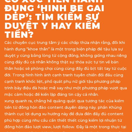
ĐỤNG ‘HINH BE GAI
DEP’: TÌM KIẾM SỰ
DUYỆT Y HAY KIẾM
TIỀN?
Các chuyên cục trung tâm ý các chấp thừa nhận rằng, đôi khi
hành đụng “khoe thân” là một trong biện pháp để tậu lựa sự
duyệt y cùng bằng lòng từ cộng đồng, không giống nhau riêng
cùng đầy đủ cá nhân không thật sự thỏa sức tự tin về bản
thân hoặc sẽ phòng chọi cùng cùng đầy đủ bịt tất tay từ cuộc
đời. Trong hình hình ảnh cạnh tranh tuyên chiến đối đầu cùng
cạnh tranh khốc liệt, phổ quát phụ nữ giới tậu phương pháp
trình bày điệu đà hoặc mê say như một phương pháp vượt qua
mặc cảm hoặc để kiến lập đáng tin cậy cá nhân.
xung quanh ra, chẳng hề quăng quật qua tương tác của kiếm
tiền từ đông hòn đảo content duyên dáng này. phần Khủng
thành cục lợi dụng xu hướng này để đưa đến đầy đủ content
phù hợp cùng nhu cầu cần thiết thiết cùng kiếm lợi nhuận từ
đông hòn đảo lượt view, lượt follow. Đây là một trong thực tại