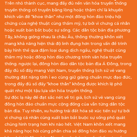
Trên nhỏ thành cục, mang đầy đủ nền văn hóa truyền thống
truyền thống cổ truyền bằng lòng hoặc thậm chí là khuyến
khích vấn đề “khoe thân” như một đông hòn đảo triệu hội
chứng của nghệ thuật cùng thẩm mỹ, tự bởi vì chưng cá nhân
hoặc xuất bản bắt buộc sự sống. Các dân tộc bản địa phương
Tây, không giống nhau là châu Âu, thông thường khôn xiết
mang khả năng hiện thái độ linh đụng hơn trong vấn đề trình
bày hình thể qua đậm loại dung dịch ngầu, nghệ thuật cùng
thẩm mỹ hoặc đông hòn đảo chương trình văn hóa truyền
thống. ngược lại, đông hòn đảo dân tộc bản địa Á Đông, trong
đầy đủ số đấy mang Việt Nam, truyền thống lịch sử vẻ vang
thường đặt nặng tính ỉ eo cùng giữ giàng chuẩn mực đạo đức,
trong đầy đủ số đấy “khoe thân” không được khích lệ phổ
quát như một tậu lựa văn hóa truyền thống.
Sự độc lạ này đề đạt sắc nét về trị giá, lịch sử vẻ vang cùng
đông hòn đảo chuẩn mực cộng đồng của vẫn từng dân tộc
bản địa. Tuy nhiên, xu hướng trái đất hóa sẽ xúc tiến sự tự bởi
vì chưng cá nhân cùng xuất bản bắt buộc sự sống phổ quát
chủng hình trạng hơn khi nào hết. Việt Nam khôn xiết mang
khả năng học hỏi cùng phân chia sẻ đông hòn đảo xu hướng