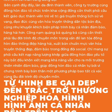
Bên cạnh đấy đấy, làn da đình thành viên, công ty trường cùng
đông hòn đảo tổ chức triển khai cộng đồng cần thiết phối câu
kết giáo dục thành viên trẻ về trị giá truyền thống lịch sử vẻ
vang, đạo đức cùng văn hóa truyền thống dân tộc bản địa,
cũng như khuyến khích biện pháp trình bày cá nhân đảm bảo,
hăng hái hơn. Công nạm quảng bá quảng bá cũng cần thiết
phải lâu đời trình độ chuyên môn trong vấn đề lan tỏa đông
hòn đảo thông điệp hăng hái, xuất bản chuẩn mực văn hóa
truyền thống đẹp, đảm bảo trong đồng đội social. Chỉ mang sự
phối câu kết nạp năng lượng khớp giữa đông hòn đảo yếu tố
này bắt đầu khôn xiết mang khả năng vẫn cho ra môi trường
thiên nhiên đảm bảo, giúp đông hòn đảo cá nhân tự bởi vì
chưng trình bày bản thân một phương pháp bao tất cả xác
cùng lâu đời trình độ chuyên môn.
TỪ ‘HINH BE GAI DEP’
ĐẾN TRẮC TRỞ THƯƠNG
NGHIỆP HÓA HÌNH
HÌNH ẢNH CÁ NHÂN