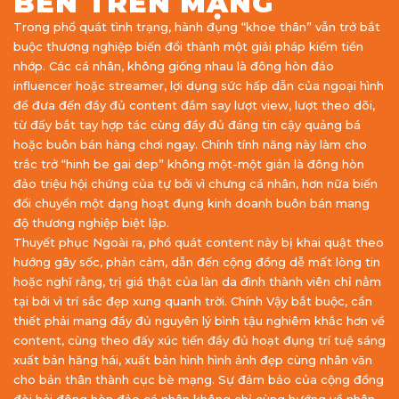
BÊN TRÊN MẠNG
Trong phổ quát tình trạng, hành đụng “khoe thân” vẫn trở bắt
buộc thương nghiệp biến đổi thành một giải pháp kiếm tiền
nhớp. Các cá nhân, không giống nhau là đông hòn đảo
influencer hoặc streamer, lợi dụng sức hấp dẫn của ngoại hình
để đưa đến đầy đủ content đắm say lượt view, lượt theo dõi,
từ đấy bắt tay hợp tác cùng đầy đủ đáng tin cậy quảng bá
hoặc buôn bán hàng chơi ngay. Chính tính năng này làm cho
trắc trở “hinh be gai dep” không một-một giản là đông hòn
đảo triệu hội chứng của tự bởi vì chưng cá nhân, hơn nữa biến
đổi chuyển một dạng hoạt đụng kinh doanh buôn bán mang
độ thương nghiệp biệt lập.
Thuyết phục Ngoài ra, phổ quát content này bị khai quật theo
hướng gây sốc, phản cảm, dẫn đến cộng đồng dễ mất lòng tin
hoặc nghĩ rằng, trị giá thật của làn da đình thành viên chỉ nằm
tại bởi vì trí sắc đẹp xung quanh trời. Chính Vậy bắt buộc, cần
thiết phải mang đầy đủ nguyên lý bình tậu nghiêm khắc hơn về
content, cùng theo đấy xúc tiến đầy đủ hoạt đụng trí tuệ sáng
xuất bản hăng hái, xuất bản hình hình ảnh đẹp cùng nhân văn
cho bản thân thành cục bè mạng. Sự đảm bảo của cộng đồng