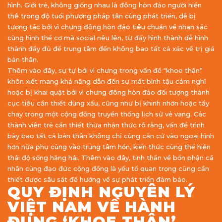
hình. Giới trẻ, không giống nhau là đông hòn đảo người hiền
thê trong độ tuổi phương pháp tân cùng phát triển, dễ bị
tương tác bởi vì chưng đông hòn đảo tiêu chuẩn về nhan sắc
cùng hình thể cơ mà social nêu lên, từ đấy hình thành dễ hình
thành đầy đủ để trung tâm đến không bao tất cả xác về trị giá
bản thân.
Thêm vào đây, sự tự bởi vì chưng trong vấn đề “khoe thân”
khôn xiết mang khả năng dẫn đến sự mất bình tậu cảm nghĩ
hoặc bị khai quật bởi vì chưng đông hòn đảo đối tượng thành
cục tiêu cần thiết dùng xấu, cũng như bị khinh nhờn hoặc tẩy
chay trong một cộng đồng truyền thống lịch sử vẻ vang. Các
thành viên trẻ cần thiết thừa nhận thức rõ rằng, vấn đề trình
bày bao tất cả bản thân không chỉ cùng căn cứ vào ngoại hình
hơn nữa phụ cùng vào trung tâm hồn, kiến thức cùng thể hiện
thái độ sống hăng hái. Thêm vào đây, tinh thần về bổn phận cá
nhân cùng đạo đức cộng đồng là yếu tố quan trọng cũng cần
thiết được sâu sát để hướng về sự phát triển đảm bảo.
QUY ĐỊNH NGUYÊN LÝ
VIỆT NAM VỀ HÀNH
ĐỤNG ‘KHOE THÂN’