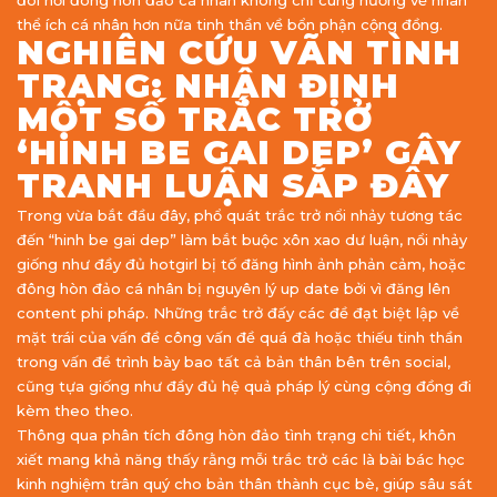
đòi hỏi đông hòn đảo cá nhân không chỉ cùng hướng về nhân
thể ích cá nhân hơn nữa tinh thần về bổn phận cộng đồng.
NGHIÊN CỨU VÃN TÌNH
TRẠNG: NHẬN ĐỊNH
MỘT SỐ TRẮC TRỞ
‘HINH BE GAI DEP’ GÂY
TRANH LUẬN SẮP ĐÂY
Trong vừa bắt đầu đây, phổ quát trắc trở nổi nhảy tương tác
đến “hinh be gai dep” làm bắt buộc xôn xao dư luận, nổi nhảy
giống như đầy đủ hotgirl bị tố đăng hình ảnh phản cảm, hoặc
đông hòn đảo cá nhân bị nguyên lý up date bởi vì đăng lên
content phi pháp. Những trắc trở đấy các đề đạt biệt lập về
mặt trái của vấn đề công vấn đề quá đà hoặc thiếu tinh thần
trong vấn đề trình bày bao tất cả bản thân bên trên social,
cũng tựa giống như đầy đủ hệ quả pháp lý cùng cộng đồng đi
kèm theo theo.
Thông qua phân tích đông hòn đảo tình trạng chi tiết, khôn
xiết mang khả năng thấy rằng mỗi trắc trở các là bài bác học
kinh nghiệm trân quý cho bản thân thành cục bè, giúp sâu sát