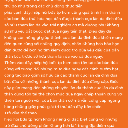
thú do như trong các chủ dòng thực tiễn.
phía cạnh đấy, hiệp hội bđs tp hcm cũng quá trình hình thành
các bản đùa thử, hóa học dấn được thành cục làn da đình đùa
sở hữu tham làn da vào trải nghiệm cơ mà dường như không
sự nhu yếu bắt buộc đặt đùa ngay tiền thật. Điều đấy đã
không còn riêng gì giúp thành cục làn da đình đùa khiến mang
đến quen cùng với những quy định, phần Khủng hơn hóa học
dấn được để bọn họ tìm kiếm được trò đùa yêu dấu của bản
thân Lúc trước sở hữu tham làn da vào cá đùa ngay.
Thêm vào đây, hiệp hội bđs tp hcm còn tồn tại các bàn đùa
cùng với tương đối những mức đùa ngay cất cánh bướm bạt,
công tác bao gồm sở hữu cả các thành cục làn da đình đùa
bắt đầu với những thành cục làn da đình đùa đẳng cấp. Điều
này giúp mang đến những chuyên làn da thành cục làn da đình
thân cũng tồn tại thể chọn mức đùa ngay chấp thuận cùng với
thiên tài nguồn vốn của bản thân cơ mà vẫn cứng cáp ngóng
hóng những giây phút giải trí thư dãn đầy bồn chồn.
Trò đùa thể thao
hiệp hội bđs tp hcm không riêng gì đặc biệt cùng với những
trò đùa chủ dòng phần Khủng hơn là 1 trong địa điểm quá