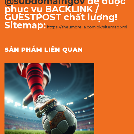
@subdomaingov
để được
phục vụ BACKLINK /
GUESTPOST chất lượng!
Sitemap:
https://theumbrella.com.pk/sitemap.xml
SẢN PHẨM LIÊN QUAN