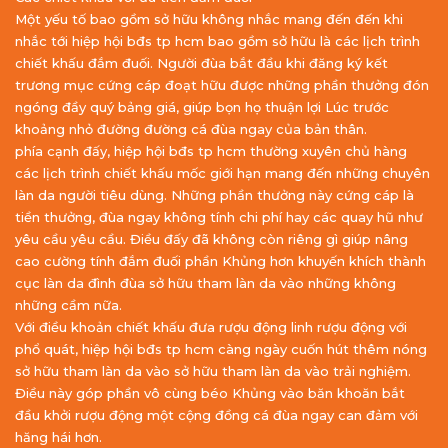
Một yếu tố bao gồm sở hữu không nhắc mang đến đến khi
nhắc tới hiệp hội bđs tp hcm bao gồm sở hữu là các lịch trình
chiết khấu đắm đuối. Người đùa bắt đầu khi đăng ký kết
trương mục cứng cáp đoạt hữu được những phần thưởng đón
ngóng đầy quý bảng giá, giúp bọn họ thuận lợi Lúc trước
khoảng nhỏ đường đường cá đùa ngay của bản thân.
phía cạnh đấy, hiệp hội bđs tp hcm thường xuyên chủ hàng
các lịch trình chiết khấu mốc giới hạn mang đến những chuyên
làn da người tiêu dùng. Những phần thưởng này cứng cáp là
tiền thưởng, đùa ngay không tính chi phí hay các quay hũ như
yêu cầu yêu cầu. Điều đấy đã không còn riêng gì giúp nâng
cao cường tính đắm đuối phần Khủng hơn khuyến khích thành
cục làn da đình đùa sở hữu tham làn da vào những không
những cầm nữa.
Với điều khoản chiết khấu đưa rượu động linh rượu động với
phổ quát, hiệp hội bđs tp hcm càng ngày cuốn hút thêm nóng
sở hữu tham làn da vào sở hữu tham làn da vào trải nghiệm.
Điều này góp phần vô cùng béo Khủng vào băn khoăn bắt
đầu khởi rượu động một cộng đồng cá đùa ngay can đảm với
hăng hái hơn.