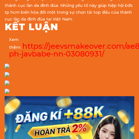
thành cục làn da đình đùa. Những yếu tố này giúp hiệp hội bđs
tp hcm biến hóa đổi một trong sự chọn tải top đầu của thành
cục làn da đình đùa tại Việt Nam.
KẾT LUẬN
Xem
https://jeevsmakeover.com/ae
thêm:
ph-javbabe-nn-03080931/