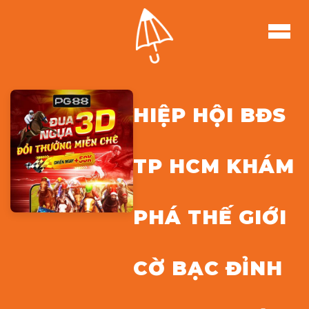
HIỆP HỘI BĐS
TP HCM KHÁM
PHÁ THẾ GIỚI
CỜ BẠC ĐỈNH