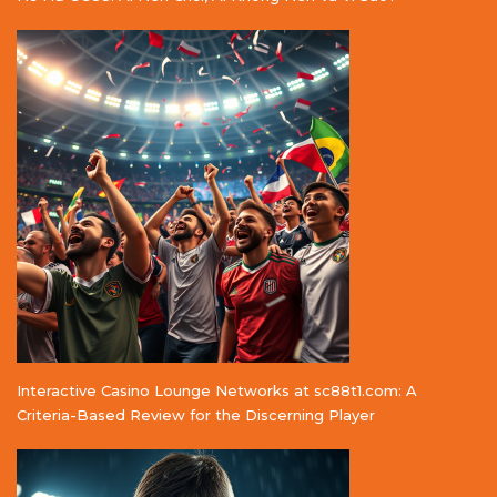
Interactive Casino Lounge Networks at sc88t1.com: A
Criteria-Based Review for the Discerning Player