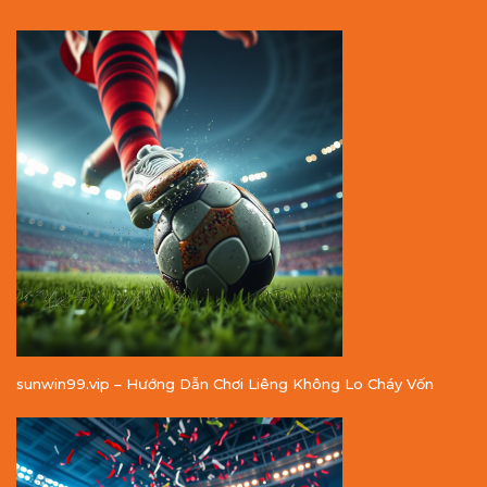
sunwin99.vip – Hướng Dẫn Chơi Liêng Không Lo Cháy Vốn