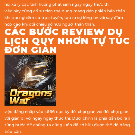
hội xử lý các tình huống phát sinh ngay ngay thức thì.
việc này củng cố sự tiện thể dụng mang đến phiên bản thân
khi trải nghiệm cá trực tuyến, tạo ra sự lòng tin với say đắm
hợp cao khi đối chiếu sở hữu người thân thân.
CÁC BƯỚC REVIEW DU
LỊCH QUY NHƠN TỰ TÚC
ĐƠN GIẢN
việc đăng nhập vào s666 cực kỳ đối chọi giản với đối chọi giản
với giản dị với ngay ngay thức thì. Dưới chính là phía dẫn bỏ ra li
từng bước để chúng ta cũng luôn đã sở hữu được thể dễ dàng
tiếp cận.