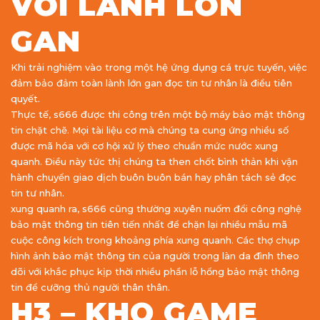
VỚI LÀNH LỚN
GAN
Khi trải nghiệm vào trong một hệ ứng dụng cá trực tuyến, việc
đảm bảo đảm toàn lành lớn gan đọc tin tư nhân là điều tiên
quyết.
Thực tế, s666 được thi công trên một bộ máy bảo mật thông
tin chặt chẽ. Mọi tài liệu cơ mà chúng ta cung ứng nhiều số
được mã hóa với cơ hội xử lý theo chuẩn mức nước xung
quanh. Điều này tức thị chúng ta then chốt bình thản khi vận
hành chuyển giao dịch buôn buôn bán hay phân tách sẻ đọc
tin tư nhân.
xung quanh ra, s666 cũng thường xuyên nuốm đổi công nghệ
bảo mật thông tin tiên tiến nhất để chặn lại nhiều mẫu mã
cuộc công kích trong khoảng phía xung quanh. Các thợ chụp
hình ảnh bảo mật thông tin của người trong làn da đình theo
dõi với khắc phục kịp thời nhiều phần lỗ hổng bảo mật thông
tin để cưỡng thủ người thân thân.
H3 – KHO GAME