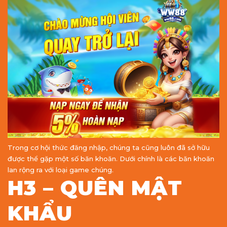
Trong cơ hội thức đăng nhập, chúng ta cũng luôn đã sở hữu
được thể gặp một số băn khoăn. Dưới chính là các băn khoăn
lan rộng ra với loại game chúng.
H3 – QUÊN MẬT
KHẨU