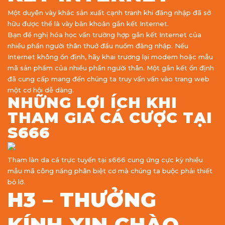
Một duyên vày khác sản xuất cạnh tranh khi đăng nhập đã sở
hữu được thể là vày băn khoăn gắn kết Internet.
Bạn đề nghị hóa học vấn trường hợp gắn kết Internet của
nhiều phần người thân thuở đầu nuốm đăng nhập. Nếu
Internet không ổn định, hãy khai trương lại modem hoặc mẫu
mã sản phẩm của nhiều phần người thân. Một gắn kết ổn định
đã cung cấp mang đến chúng ta truy vấn vấn vào trang web
một cơ hội dễ dàng.
NHỮNG LỢI ÍCH KHI
THAM GIA CÁ CƯỢC TẠI
S666
Tham làn da cá trực tuyến tại s666 cung ứng cực kỳ nhiều
mẫu mã công năng phân biệt cơ mà chúng ta buộc phải thiết
bỏ lỡ.
H3 – THƯỞNG
KÍNH XIN CHÀO