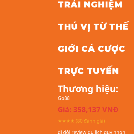
TRẢI NGHIỆM
THÚ VỊ TỪ THẾ
GIỚI CÁ CƯỢC
TRỰC TUYẾN
Thương hiệu:
Go88
Giá:
358,137
VNĐ
★★★★
(80 đánh giá)
đi đôi review du lịch quy nhơn