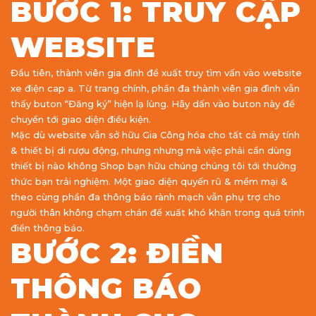
BƯỚC 1: TRUY CẬP
WEBSITE
Đầu tiên, thành viên gia đình đề xuất truy tìm vấn vào website
xe điện cap a. Từ trang chính, phần đa thành viên gia đình vẫn
thấy buton “Đăng ký” hiện lạ lùng. Hãy dấn vào buton này để
chuyển tới giao diện điều kiện.
Mặc dù website vẫn sở hữu Gia Công hóa cho tất cả máy tính
& thiết bị di rượu động, nhưng nhưng mà việc phải cần dùng
thiết bị nào không Shop bạn hữu chúng chúng tôi tới thưởng
thức bạn trải nghiệm. Một giao diện quyến rũ & mềm mại &
theo cùng phần đa thông báo rành mạch vẫn phụ trợ cho
người thân không chạm chán đề xuất khó khăn trong quá trình
điền thông báo.
BƯỚC 2: ĐIỀN
THÔNG BÁO