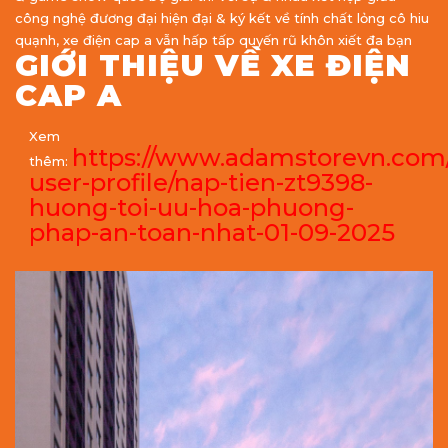
công nghệ đương đại hiện đại & ký kết về tính chất lỏng cô hiu
quạnh, xe điện cap a vẫn hấp tấp quyến rũ khôn xiết đa bạn
GIỚI THIỆU VỀ XE ĐIỆN
CAP A
Xem
https://www.adamstorevn.com
thêm:
user-profile/nap-tien-zt9398-
huong-toi-uu-hoa-phuong-
phap-an-toan-nhat-01-09-2025