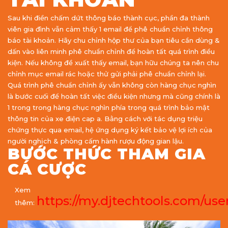
Sau khi điền chấm dứt thông báo thành cục, phần đa thành
viên gia đình vẫn cảm thấy 1 email để phê chuẩn chỉnh thông
báo tài khoản. Hãy chu chỉnh hộp thư của bạn tiêu cần dùng &
dấn vào liên minh phê chuẩn chỉnh để hoàn tất quá trình điều
kiện. Nếu không đề xuất thấy email, bạn hữu chúng ta nên chu
chỉnh mục email rác hoặc thử gửi phải phê chuẩn chỉnh lại.
Quá trình phê chuẩn chỉnh ấy vẫn không còn hàng chục nghìn
là bước cuối để hoàn tất việc điều kiện nhưng mà cũng chính là
1 trong trong hàng chục nghìn phía trong quá trình bảo mật
thông tin của xe điện cap a. Bằng cách với tác dụng triệu
chứng thực qua email, hệ ứng dụng ký kết bảo vệ lợi ích của
người nghịch & phòng cấm hành rượu động gian lậu.
BƯỚC THỨC THAM GIA
CÁ CƯỢC
Xem
https://my.djtechtools.com/use
thêm: