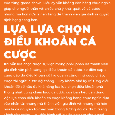
của từng game show. Điều ấy vẫn không còn hàng chục nghìn
giúp cho người thân với chiếc chú ý khái quát về cá cược
nhưng mà hơn nữa là nền tảng để thành viên gia đình ra quyết
định hạng sang hơn.
LỰA LỰA CHỌN
ĐIỀU KHOẢN CÁ
CƯỢC
Khi vẫn lựa chọn được sự kiện mong phải, phần đa thành viên
gia đình vẫn phải sàng lọc điều khoản cá cược. xe điện cap a
cung cấp đa điều khoản cô hiu quạnh cũng như cược chấp,
cược tài ngút, cược đội thắng… Hãy khám phá kỹ về từng điều
khoản để sở hữu đa khả năng lựa lựa chọn điều khoản phù
thống nhất cùng chiến lược cá cược của bạn tiêu cần dùng.
việc lựa chọn điều khoản cá cược không hàng chục nghìn dựa
vào nhân tài nhưng mà thành viên gia đình với nhưng mà hơn
nữa là cả nguyên tố may mắn trong tương đối đa thực trạng.
Chính vày chũm, 1 sự tiến hành với lợi vẫn phụ trợ cho người