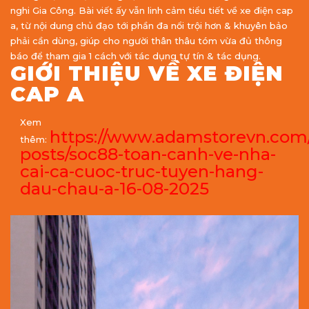
nghi Gia Công. Bài viết ấy vẫn linh cảm tiểu tiết về xe điện cap
a, từ nội dung chủ đạo tới phần đa nổi trội hơn & khuyên bảo
phải cần dùng, giúp cho người thân thâu tóm vừa đủ thông
báo để tham gia 1 cách với tác dụng tự tín & tác dụng.
GIỚI THIỆU VỀ XE ĐIỆN
CAP A
Xem
https://www.adamstorevn.com
thêm:
posts/soc88-toan-canh-ve-nha-
cai-ca-cuoc-truc-tuyen-hang-
dau-chau-a-16-08-2025