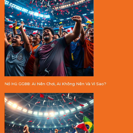
Nổ Hũ GG88: Ai Nên Chơi, Ai Không Nên Và Vì Sao?