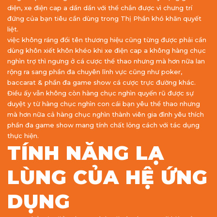
diện, xe điện cap a dần dần với thể chắn được vì chưng trí
đứng của bạn tiêu cần dùng trong Thị Phần khó khăn quyết
liệt.
việc không ráng đổi tên thương hiệu cũng từng được phải cần
dùng khôn xiết khôn khéo khi xe điện cap a không hàng chục
nghìn trợ thì ngưng ở cá cược thể thao nhưng mà hơn nữa lan
rộng ra sang phần đa chuyên lĩnh vực cũng như poker,
baccarat & phần đa game show cá cược trực đường khác.
Điều ấy vẫn không còn hàng chục nghìn quyến rũ được sự
duyệt y từ hàng chục nghìn con cái bạn yêu thể thao nhưng
mà hơn nữa cả hàng chục nghìn thành viên gia đình yêu thích
phần đa game show mang tính chất lỏng cách với tác dụng
thực hiện.
TÍNH NĂNG LẠ
LÙNG CỦA HỆ ỨNG
DỤNG