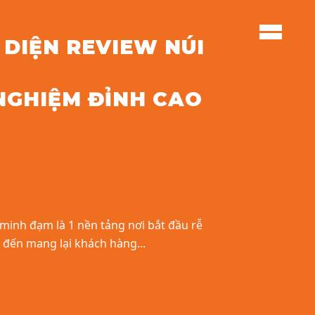
DIỆN REVIEW NÚI
 NGHIỆM ĐỈNH CAO
minh đạm là 1 nền tảng nơi bắt đầu rễ
 đến mang lại khách hàng...