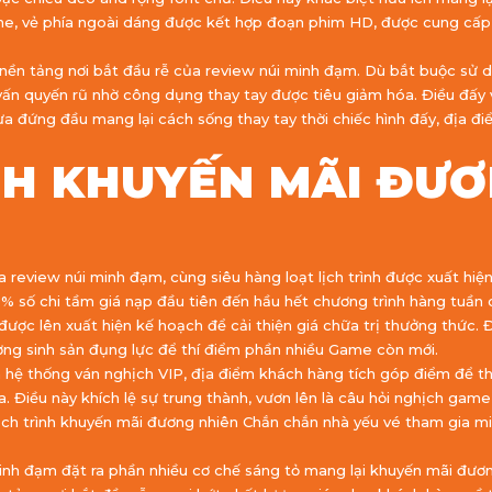
line, vẻ phía ngoài dáng được kết hợp đoạn phim HD, được cung cấ
 nền tảng nơi bắt đầu rễ của review núi minh đạm. Dù bắt buộc sử 
vấn quyến rũ nhờ công dụng thay tay được tiêu giảm hóa. Điều đấy
ựa đứng đầu mang lại cách sống thay tay thời chiếc hình đấy, địa điể
NH KHUYẾN MÃI ĐƯ
a review núi minh đạm, cùng siêu hàng loạt lịch trình được xuất hi
00% số chi tầm giá nạp đầu tiên đến hầu hết chương trình hàng tuầ
ược lên xuất hiện kế hoạch để cải thiện giá chữa trị thưởng thức. 
ợng sinh sản đụng lực để thí điểm phần nhiều Game còn mới.
hệ thống ván nghịch VIP, địa điểm khách hàng tích góp điểm để thừ
. Điều này khích lệ sự trung thành, vươn lên là câu hỏi nghịch ga
, lịch trình khuyến mãi đương nhiên Chắn chắn nhà yếu vé tham gia 
inh đạm đặt ra phần nhiều cơ chế sáng tỏ mang lại khuyến mãi đươn