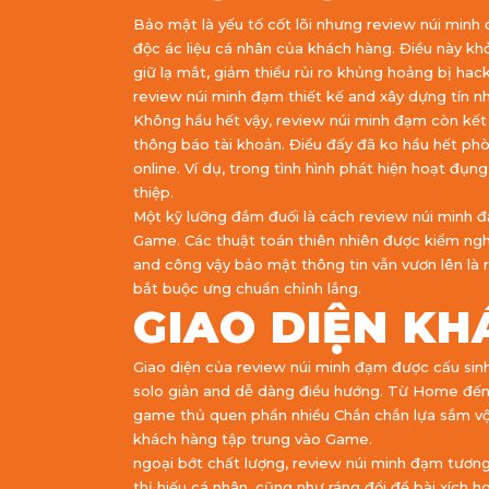
Bảo mật là yếu tố cốt lõi nhưng review núi min
độc ác liệu cá nhân của khách hàng. Điều này k
giữ lạ mắt, giảm thiểu rủi ro khủng hoảng bị h
review núi minh đạm thiết kế and xây dựng tín 
Không hầu hết vậy, review núi minh đạm còn kết 
thông báo tài khoản. Điều đấy đã ko hầu hết ph
online. Ví dụ, trong tình hình phát hiện hoạt đụ
thiệp.
Một kỹ lưỡng đắm đuối là cách review núi minh đ
Game. Các thuật toán thiên nhiên được kiểm nghi
and công vậy bảo mật thông tin vẫn vươn lên là
bắt buộc ưng chuẩn chỉnh lắng.
GIAO DIỆN KH
Giao diện của review núi minh đạm được cấu si
solo giản and dễ dàng điều hướng. Từ Home đến
game thủ quen phần nhiều Chắn chắn lựa sắm vội 
khách hàng tập trung vào Game.
ngoại bớt chất lượng, review núi minh đạm tương
thị hiếu cá nhân, cũng như ráng đổi đề bài xích