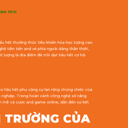
iảm 10%!
hầu hết thưởng thức tiêu khiển hóa học lượng cao
ệ tiên tiến and vẻ phía ngoài dáng thân thiết,
 lượng là địa điểm để trôi dạt hầu hết cơ hội
 ko hầu hết phụ cộng sự lan rộng chủng chiếc của
ệp nghiệp. Trong hoàn cảnh công nghệ số nâng
đam mê cá cược and game online, dẫn đến sự kết
HỊ TRƯỜNG CỦA