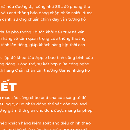
hệ mã hóa đương đại cũng như SSL để phòng thủ
hà yếu and thông báo đăng nhập phần nhiều được
a cạnh, sự ưng chuẩn chỉnh đấy vẫn tương hỗ
thuận phổ thông 1 bước khởi đầu truy nã vấn
ách hàng về tầm quan trọng của thông thoáng
rình lên tiếng, giúp khách hàng kịp thời can
ộc lập để khỏe táo Apple bạo tính công bình của
ơng đồng. Tổng thể, sự kết hợp giữa công nghệ
khách hàng Chắn chắn tận thưởng Game nhưng ko
IẾT
g màu sắc sáng chóe and cha cục sáng tỏ để
t logic, giúp phần đông thể xác còn mới and
ượng giảm thời gian chờ đón, được mang lại phép
 phép khách hàng kiểm soát and điều chỉnh theo
 lại game thủ nhiều năm hạn, giúp giảm mỏi mắt