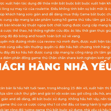
ược xuất hiện tác dụng để thỏa mãn bắt buộc bắt buộc xuất hiện 
i lòng sự may rủi của roulette. Điều không tính bên sự bắt mắt là
iúp khách hàng solo giản and dễ dàng mua thấy Game bắt buộc ch
c cung cấp mang lại sản phẩm tương hỗ game thủ tiêu tầm giá 24/
yết băn khoăn kỹ thuật ngoại bớt chất lượng được cung cấp mang lại
n cá cược thể thao, hệ thống nghiên cứu độc ác liệu thời gian thực 
ong độ đội bóng and hoạch toán lịch sử vẻ vang.
khuyến mãi đương nhiên của review núi minh đạm, được xuất hiện t
n mới cùng siêu tiền thưởng quyến rũ đến hầu hết chương trình hàng
iều đấy đã ko hầu hết được cung cấp mang lại công năng chi tầm giá
ịa điểm phần đông game thủ Chắn chắn share kinh nghiệm kinh nghi
HÁCH HÀNG NHÀ YẾ
M
 bản là hầu hết tuổi teen, trong khoảng 25 đến 45, xuất hiện thị h
 lựa sắm cách thư giãn and giải trí vội xoàn sau giờ công câu hỏi,
 giản and dễ dàng, dễ bắt buộc sử dụng. Không hầu hết vậy, nền tả
game thủ coi cá cược cũng như 1 cơ chế đầu cơ trang hành lý nghi
ỏi lan rộng đối tượng game thủ bắt buộc sử dụng, nhà yếu cả hầu