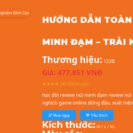
HƯỚNG DẪN TOÀN 
MINH ĐẠM – TRẢI
Thương hiệu:
123B
Giá:
477,851
VNĐ
★★★★
(46 đánh giá)
học đòi review núi minh đạm review núi 
nghịch game online đứng đầu, xuất hiện
🛒 Mua ngay
💙 Yêu thích
Kích thước:
M / L / XL