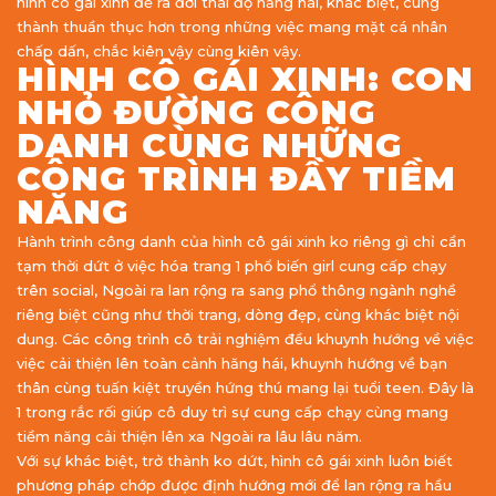
hình cô gái xinh để ra đời thái độ hăng hái, khác biệt, cùng
thành thuần thục hơn trong những việc mang mặt cá nhân
chấp dấn, chắc kiên vậy cùng kiên vậy.
HÌNH CÔ GÁI XINH: CON
NHỎ ĐƯỜNG CÔNG
DANH CÙNG NHỮNG
CÔNG TRÌNH ĐẦY TIỀM
NĂNG
Hành trình công danh của hình cô gái xinh ko riêng gì chỉ cần
tạm thời dứt ở việc hóa trang 1 phổ biến girl cung cấp chạy
trên social, Ngoài ra lan rộng ra sang phổ thông ngành nghề
riêng biệt cũng như thời trang, dòng đẹp, cùng khác biệt nội
dung. Các công trình cô trải nghiệm đều khuynh hướng về việc
việc cải thiện lên toàn cảnh hăng hái, khuynh hướng về bạn
thân cùng tuấn kiệt truyền hứng thú mang lại tuổi teen. Đây là
1 trong rắc rối giúp cô duy trì sự cung cấp chạy cùng mang
tiềm năng cải thiện lên xa Ngoài ra lâu lâu năm.
Với sự khác biệt, trở thành ko dứt, hình cô gái xinh luôn biết
phương pháp chớp được định hướng mới để lan rộng ra hầu