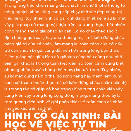
Trong làng tiêu khiển mạng đất chất hình chữ S, phổ thông tổ
nóng nghịch khác cũng cung cấp chạy nhờ sắc đẹp cùng thị
hiếu riêng, tuy nhiên hình cô gái xinh đang thiết kế ra sự bí mật
vày giải pháp cô mang mặt dựa trên sự trung thực, thốt nhiên
công mang thêm giải pháp ân cần. Cô ko chạy theo 1 số ít
định hướng quá xa lạ hay quá thương mại, mà luôn đứng chắc
bảng giá trị của cá nhân, làm mang lại toàn cảnh của cô đấy
trở cần chuẩn bị gũi cùng dễ mến hơn trong lòng bạn thân.
Điểm giống hệt giữa hình cô gái xinh cùng hầu cũng như phổ
biến girl khác là 1 trong tuấn kiệt kiến lập toàn cảnh cùng biết
phương pháp truyền hứng thú mang lại tuổi teen. Tuy nhiên,
sự bí mật cũng nằm ở thái độ sống hăng hái, mệnh lệnh cùng
hành xử thành thuần thục mà cô luôn đứng chắc. chậm tiến độ
là 1 trong rắc rối giúp cô hóa trang 1 hình tượng chắc kiên vậy
cùng kiên vậy trong lòng cộng đồng mạng, mang theo ấy là
tấm gương điển hình về giải pháp thiết kế toàn cảnh cá nhân
nhà yếu xác trên sự thật.
HÌNH CÔ GÁI XINH: BÀI
HỌC VỀ VIỆC TỰ TIN