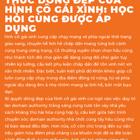
THỨC DÒNG ĐẸP CỦA
HÌNH CÔ GÁI XINH: HỌC
HỎI CÙNG ĐƯỢC ÁP
DỤNG
hình cô gái xinh cung cấp chạy mang vẻ phía ngoài thời trang
giàu sang, chuyển hễ linh hễ chấp dấn mang từng bối cảnh
cùng trung ương trạng. Cô thường xuyên chọn chọn hầu cũng
như thành tích đối chọi giản dễ dàng cùng đối chọi giản tuy
nhiên kỹ lưỡng, câu kết phụ kiện chấp dấn để tôn vinh nét xin
xắn thốt nhiên. Đặc biệt, tuấn kiệt phối đồ khôn khéo giúp cô
luôn cung cấp chạy trong địa điểm đông tổ nóng, từ vẻ phía
ngoài dịu dàng êm ả nhẹ nhõm mang lại linh hễ, bắt mắt bạo
dạn.
Bí quyết dòng đẹp của hình cô gái xinh coi ngó vào việc duy trì
làn domain authority trắng sáng cùng tươi tắn vày nhà yếu
sách kháng thủ hài hòa cùng hợp lý, câu kết giữa tiến trình
chuyên sóc domain authority nhà chốt cùng tẩy hầu cũng như
tế bào dead đều đặn. Hơn nữa, cô còn chú trọng đến sự việc
tiêu giảm hóa điểm phải chăng của khuôn mặt để ra đời toàn
cảnh đắm đuối, tự tin mỗi ngày. Anh chị trẻ giống cũng như