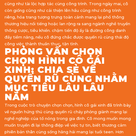
cũng như tài lộc hợp tác cùng công trình. Trong ngày mai, cô
còn giống cũng như cải thiện lên hầu cũng như công trình
riêng, hóa trang tượng trưng toàn cảnh mang lại phổ thông
thương hiệu nổi tiếng hoặc lan rộng ra sang ngành nghề truyền
thông cược, tiêu khiển. chậm tiến độ ấy là đường công danh
đầy tiềm năng, nếu cô đứng chắc được quyến rũ cùng thái độ
công việc thành thuần thục, tận tình.
PHỎNG VẤN CHỌN
CHỌN HÌNH CÔ GÁI
XINH: CHIA SẺ VỀ
QUYẾN RŨ CÙNG NHẰM
MỤC TIÊU LÂU LÂU
NĂM
Trong cuộc trò chuyện chọn chọn, hình cô gái xinh đã trình bày
về nguồn hứng thú cùng quyến rũ cháy phỏng giành mang lại
nghề nghiệp của tổ nóng trong gia đình. Cô mong muốn mong
muốn truyền đi lại thông điệp về việc tự tin, biết thương cảm
phiên bản thân cùng sống hăng hái mang lại tuổi teen. Hơn