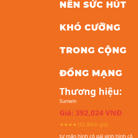
NÊN SỨC HÚT
KHÓ CƯỠNG
TRONG CỘNG
ĐỒNG MẠNG
Thương hiệu:
Sunwin
Giá:
392,024
VNĐ
★★★★
(52 đánh giá)
tự mãn hình cô gái xinh hình cô