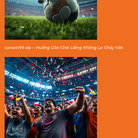
sunwin99.vip – Hướng Dẫn Chơi Liêng Không Lo Cháy Vốn