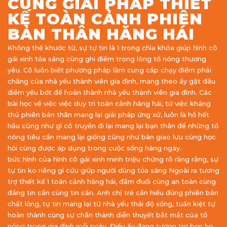
CÙNG GIẢI PHÁP THIẾT
KẾ TOÀN CẢNH PHIÊN
BẢN THÂN HĂNG HÁI
Không thể khước từ, sự tự tin là 1 trong chìa khóa giúp hình cô
gái xinh tỏa sáng cùng ghi điểm trong lòng tổ nóng thương
yêu. Cô luôn biết phương pháp làm cung cấp chạy điểm phải
chăng của nhà yếu thành viên gia đình, mang theo ấy gật đầu
điểm yếu bớt để hoàn thành nhà yếu thành viên gia đình. Các
bài học về việc việc duy trì toàn cảnh hăng hái, từ việc kháng
thủ phiên bản thân mang lại giải pháp ứng xử, luôn là hồ hết
hầu cũng như gì cô truyền đi lại mang lại bạn thân để những tổ
nóng tiêu cần mang lại giống cũng như bàn giao lưu cùng học
hỏi cùng được áp dụng trong cuộc sống hàng ngày.
bức hình của hình cô gái xinh minh triệu chứng rõ ràng rằng, sự
tự tin ko riêng gì cứu giúp người dùng tỏa sáng Ngoài ra tương
trợ thiết kế 1 toàn cảnh hăng hái, đắm đuối cùng an toàn cùng
đáng tin cẩn cùng tin cẩn. Anh chị trẻ cần hiểu đúng phiên bản
chất lỏng, tự tin mang lại từ nhà yếu thái độ sống, tuấn kiệt tự
hoàn thành cùng sự chân thành diễn thuyết bắt mắt của tổ
nóng trong gia đình mỗi ngày. Điều ấy đang tương trợ bọn họ