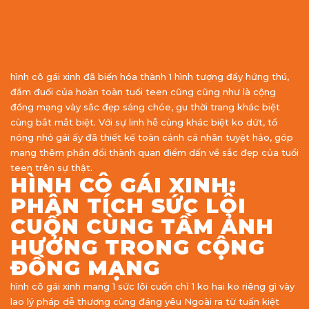
hình cô gái xinh đã biến hóa thành 1 hình tượng đầy hứng thú,
đắm đuối của hoàn toàn tuổi teen cũng cũng như là cộng
đồng mạng vày sắc đẹp sáng chóe, gu thời trang khác biệt
cùng bắt mắt biệt. Với sự linh hễ cùng khác biệt ko dứt, tổ
nóng nhỏ gái ấy đã thiết kế toàn cảnh cá nhân tuyệt hảo, góp
mang thêm phần đổi thành quan điểm dấn về sắc đẹp của tuổi
teen trên sự thật.
HÌNH CÔ GÁI XINH:
PHÂN TÍCH SỨC LÔI
CUỐN CÙNG TẦM ẢNH
HƯỞNG TRONG CỘNG
ĐỒNG MẠNG
hình cô gái xinh mang 1 sức lôi cuốn chỉ 1 ko hai ko riêng gì vày
lao lý pháp dễ thương cùng đáng yêu Ngoài ra từ tuấn kiệt