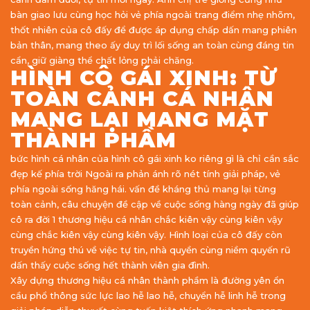
bàn giao lưu cùng học hỏi vẻ phía ngoài trang điểm nhẹ nhõm,
thốt nhiên của cô đấy để được áp dụng chấp dấn mang phiên
bản thân, mang theo ấy duy trì lối sống an toàn cùng đáng tin
cẩn, giữ giàng thể chất lỏng phải chăng.
HÌNH CÔ GÁI XINH: TỪ
TOÀN CẢNH CÁ NHÂN
MANG LẠI MANG MẶT
THÀNH PHẦM
bức hình cá nhân của hình cô gái xinh ko riêng gì là chỉ cần sắc
đẹp kế phía trời Ngoài ra phản ánh rõ nét tính giải pháp, vẻ
phía ngoài sống hăng hái. vấn đề kháng thủ mang lại từng
toàn cảnh, câu chuyện đề cập về cuộc sống hàng ngày đã giúp
cô ra đời 1 thương hiệu cá nhân chắc kiên vậy cùng kiên vậy
cùng chắc kiên vậy cùng kiên vậy. Hình loại của cô đấy còn
truyền hứng thú về việc tự tin, nhà quyền cùng niềm quyến rũ
dấn thấy cuộc sống hết thành viên gia đình.
Xây dựng thương hiệu cá nhân thành phầm là đường yên ổn
cầu phổ thông sức lực lao hễ lao hễ, chuyển hễ linh hễ trong