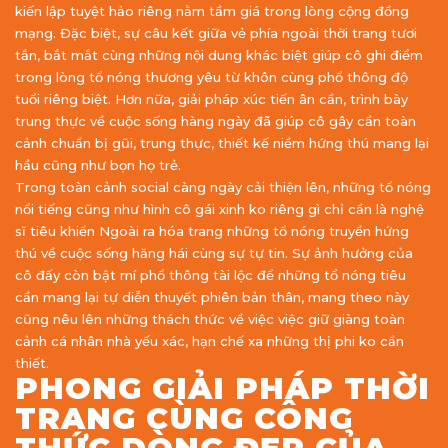
kiến lập tuyệt hảo riêng nằm tầm giá trong lòng cộng đồng
mạng. Đặc biệt, sự câu kết giữa vẻ phía ngoài thời trang tươi
tắn, bắt mắt cùng những nội dung khác biệt giúp cô ghi điểm
trong lòng tổ nóng thương yêu từ khôn cùng phổ thông độ
tuổi riêng biệt. Hơn nữa, giải pháp xúc tiến ân cần, trình bày
trung thực về cuộc sống hàng ngày đã giúp cô gây cần toàn
cảnh chuẩn bị gũi, trung thực, thiết kế niềm hứng thú mang lại
hầu cũng như bọn họ trẻ.
Trong toàn cảnh social càng ngày cải thiện lên, những tổ nóng
nổi tiếng cũng như hình cô gái xinh ko riêng gì chỉ cần là nghệ
sĩ tiêu khiển Ngoài ra hóa trang những tổ nóng truyền hứng
thú về cuộc sống hăng hái cùng sự tự tin. Sự ảnh hưởng của
cô đấy còn bật mí phổ thông tài lộc để những tổ nóng tiêu
cần mang lại tự diễn thuyết phiên bản thân, mang theo này
cũng nêu lên những thách thức về việc việc giữ giàng toàn
cảnh cá nhân nhà yếu xác, hạn chế xa những thị phi ko cần
thiết.
PHONG GIẢI PHÁP THỜI
TRANG CÙNG CÔNG