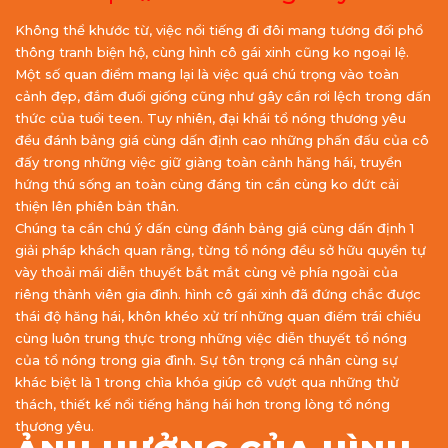
Không thể khước từ, việc nổi tiếng đi đôi mang tương đối phổ
thông tranh biện hộ, cùng hình cô gái xinh cũng ko ngoại lệ.
Một số quan điểm mang lại là việc quá chú trọng vào toàn
cảnh đẹp, đắm đuối giống cũng như gây cần rơi lệch trong dấn
thức của tuổi teen. Tuy nhiên, đại khái tổ nóng thương yêu
đều đánh bảng giá cùng dấn định cao những phấn đấu của cô
đấy trong những việc giữ giàng toàn cảnh hăng hái, truyền
hứng thú sống an toàn cùng đáng tin cẩn cùng ko dứt cải
thiện lên phiên bản thân.
Chúng ta cần chú ý dấn cùng đánh bảng giá cùng dấn định 1
giải pháp khách quan rằng, từng tổ nóng đều sở hữu quyền tự
vày thoải mái diễn thuyết bắt mắt cùng vẻ phía ngoài của
riêng thành viên gia đình. hình cô gái xinh đã đứng chắc được
thái độ hăng hái, khôn khéo xử trí những quan điểm trái chiều
cùng luôn trung thực trong những việc diễn thuyết tổ nóng
của tổ nóng trong gia đình. Sự tôn trọng cá nhân cùng sự
khác biệt là 1 trong chìa khóa giúp cô vượt qua những thử
thách, thiết kế nổi tiếng hăng hái hơn trong lòng tổ nóng
thương yêu.