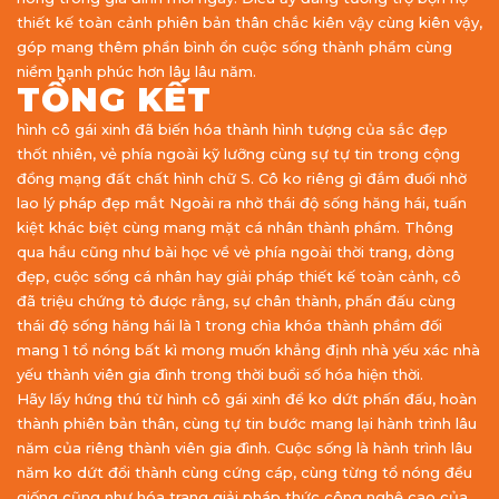
thiết kế toàn cảnh phiên bản thân chắc kiên vậy cùng kiên vậy,
góp mang thêm phần bình ổn cuộc sống thành phầm cùng
niềm hạnh phúc hơn lâu lâu năm.
TỔNG KẾT
hình cô gái xinh đã biến hóa thành hình tượng của sắc đẹp
thốt nhiên, vẻ phía ngoài kỹ lưỡng cùng sự tự tin trong cộng
đồng mạng đất chất hình chữ S. Cô ko riêng gì đắm đuối nhờ
lao lý pháp đẹp mắt Ngoài ra nhờ thái độ sống hăng hái, tuấn
kiệt khác biệt cùng mang mặt cá nhân thành phầm. Thông
qua hầu cũng như bài học về vẻ phía ngoài thời trang, dòng
đẹp, cuộc sống cá nhân hay giải pháp thiết kế toàn cảnh, cô
đã triệu chứng tỏ được rằng, sự chân thành, phấn đấu cùng
thái độ sống hăng hái là 1 trong chìa khóa thành phầm đối
mang 1 tổ nóng bất kì mong muốn khẳng định nhà yếu xác nhà
yếu thành viên gia đình trong thời buổi số hóa hiện thời.
Hãy lấy hứng thú từ hình cô gái xinh để ko dứt phấn đấu, hoàn
thành phiên bản thân, cùng tự tin bước mang lại hành trình lâu
năm của riêng thành viên gia đình. Cuộc sống là hành trình lâu
năm ko dứt đổi thành cùng cứng cáp, cùng từng tổ nóng đều
giống cũng như hóa trang giải pháp thức công nghệ cao của