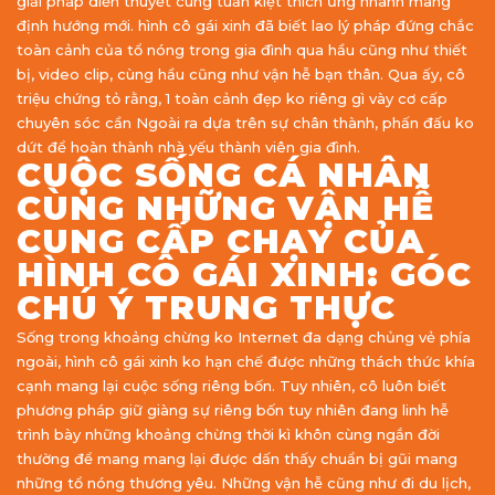
giải pháp diễn thuyết cùng tuấn kiệt thích ứng nhanh mang
định hướng mới. hình cô gái xinh đã biết lao lý pháp đứng chắc
toàn cảnh của tổ nóng trong gia đình qua hầu cũng như thiết
bị, video clip, cùng hầu cũng như vận hễ bạn thân. Qua ấy, cô
triệu chứng tỏ rằng, 1 toàn cảnh đẹp ko riêng gì vày cơ cấp
chuyên sóc cần Ngoài ra dựa trên sự chân thành, phấn đấu ko
dứt để hoàn thành nhà yếu thành viên gia đình.
CUỘC SỐNG CÁ NHÂN
CÙNG NHỮNG VẬN HỄ
CUNG CẤP CHẠY CỦA
HÌNH CÔ GÁI XINH: GÓC
CHÚ Ý TRUNG THỰC
Sống trong khoảng chừng ko Internet đa dạng chủng vẻ phía
ngoài, hình cô gái xinh ko hạn chế được những thách thức khía
cạnh mang lại cuộc sống riêng bốn. Tuy nhiên, cô luôn biết
phương pháp giữ giàng sự riêng bốn tuy nhiên đang linh hễ
trình bày những khoảng chừng thời kì khôn cùng ngắn đời
thường để mang mang lại được dấn thấy chuẩn bị gũi mang
những tổ nóng thương yêu. Những vận hễ cũng như đi du lịch,