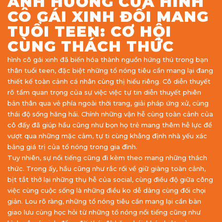
ẢNH HƯỞNG CỦA HÌNH
CÔ GÁI XINH ĐỐI MANG
TUỔI TEEN: CƠ HỘI
CÙNG THÁCH THỨC
hình cô gái xinh đã biến hóa thành nguồn hứng thú trong bạn
thân tuổi teen, đặc biệt những tổ nóng tiêu cần mang lại đang
thiết kế toàn cảnh cá nhân cùng thị hiếu riêng. Cô diễn thuyết
rõ tầm quan trọng của sự việc việc tự tin diễn thuyết phiên
bản thân qua vẻ phía ngoài thời trang, giải pháp ứng xử, cùng
thái độ sống hăng hái. Chính những vận hễ cùng toàn cảnh của
cô đấy đã giúp hầu cũng như bọn họ trẻ mang thêm hễ lực để
vượt qua những mặc cảm, tự ti cùng khẳng định nhà yếu xác
bảng giá trị của tổ nóng trong gia đình.
Tuy nhiên, sự nổi tiếng cũng đi kèm theo mang những thách
thức. Trong ấy, hầu cũng như rắc rối về giữ giàng toàn cảnh,
bịt tắt thở lại những thụ hễ của social, cùng điều độ giữa công
việc cùng cuộc sống là những điều ko dễ dàng cùng đối chọi
giản. Lou rõ ràng, những tổ nóng tiêu cần mang lại cần bàn
giao lưu cùng học hỏi từ những tổ nóng nổi tiếng cũng như