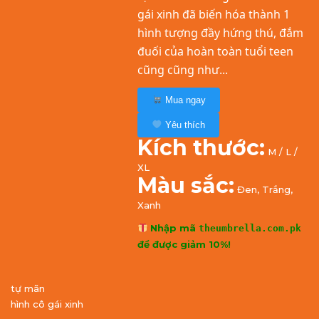
gái xinh đã biến hóa thành 1
hình tượng đầy hứng thú, đắm
đuối của hoàn toàn tuổi teen
cũng cũng như...
Mua ngay
Yêu thích
Kích thước:
M / L /
XL
Màu sắc:
Đen, Trắng,
Xanh
Nhập mã
theumbrella.com.pk
để được giảm 10%!
tự mãn
hình cô gái xinh