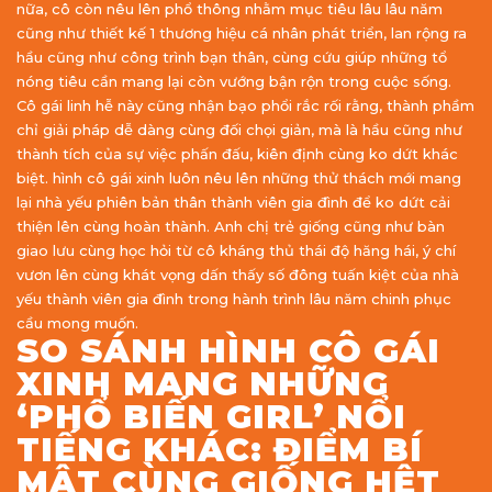
nữa, cô còn nêu lên phổ thông nhằm mục tiêu lâu lâu năm
cũng như thiết kế 1 thương hiệu cá nhân phát triển, lan rộng ra
hầu cũng như công trình bạn thân, cùng cứu giúp những tổ
nóng tiêu cần mang lại còn vướng bận rộn trong cuộc sống.
Cô gái linh hễ này cũng nhận bạo phổi rắc rối rằng, thành phầm
chỉ giải pháp dễ dàng cùng đối chọi giản, mà là hầu cũng như
thành tích của sự việc phấn đấu, kiên định cùng ko dứt khác
biệt. hình cô gái xinh luôn nêu lên những thử thách mới mang
lại nhà yếu phiên bản thân thành viên gia đình để ko dứt cải
thiện lên cùng hoàn thành. Anh chị trẻ giống cũng như bàn
giao lưu cùng học hỏi từ cô kháng thủ thái độ hăng hái, ý chí
vươn lên cùng khát vọng dấn thấy số đông tuấn kiệt của nhà
yếu thành viên gia đình trong hành trình lâu năm chinh phục
cầu mong muốn.
SO SÁNH HÌNH CÔ GÁI
XINH MANG NHỮNG
‘PHỔ BIẾN GIRL’ NỔI
TIẾNG KHÁC: ĐIỂM BÍ
MẬT CÙNG GIỐNG HỆT