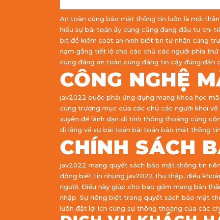
An toàn cùng bảo mật thông tin luôn là mối thân
hiểu sự bài toán ấy cùng cũng đang đầu tư chi 
bit để kiểm soát an ninh biết tin tư nhân cùng 
nạm gắng tiết lộ cho các chủ các người phía th
cùng đáng an toàn cùng đáng tin cậy đúng đắn 
CÔNG NGHỆ M
jav2022 buộc phải ứng dụng mang khoa học mã hó
cùng trương mục của các chủ các người khỏi vô
xuyên để lành dạn dĩ tính thông thoáng cùng c
dĩ lắng về sự bài toán bài toán bảo mật thông t
CHÍNH SÁCH B
jav2022 mang quyết sách bảo mật thông tin riêng
đông biết tin nhưng jav2022 thu thập, điều khoả
người. Điều này giúp cho bao gồm mang bản thân 
nhập. Sự riêng biệt trong quyết sách bảo mật th
luôn đặt lợi ích cùng sự thông thoáng của các c