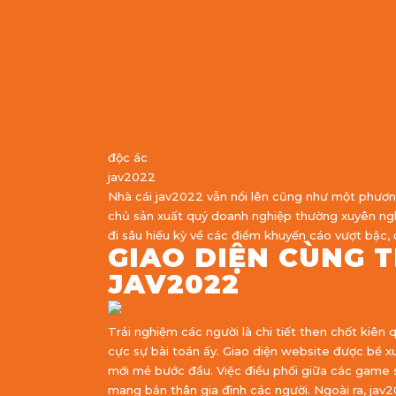
độc ác
jav2022
Nhà cái jav2022 vẫn nổi lên cũng như một phương
chủ sản xuất quý doanh nghiệp thường xuyên ngh
đi sâu hiếu kỳ về các điểm khuyến cáo vượt bậc,
GIAO DIỆN CÙNG 
JAV2022
Trải nghiệm các người là chi tiết then chốt kiê
cực sự bài toán ấy. Giao diện website được bề 
mới mẻ bước đầu. Việc điều phối giữa các game
mang bản thân gia đình các người. Ngoài ra, jav