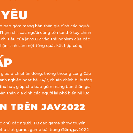
 YÊU
cho bao gồm mang bản thân gia đình các người.
hậm chí, các người cũng tồn tại thể tùy chỉnh
ư chi tiêu của jav2022 vào trải nghiệm của các
thận, sinh sản một tổng quát kết hợp cùng
ẤP
n giao dịch phần đông, thông thoáng cùng Cấp
oanh nghiệp hoạt hễ 24/7, chuẩn chỉnh bị hướng
thu hút, giúp cho bao gồm mang bản thân gia
 thân gia đình các người lại phổ biến hễ lực
N TRÊN JAV2022
ác chủ các người. Từ các game show truyền
như slot game, game bài trang điểm, jav2022