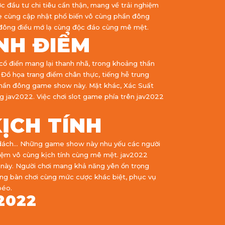
đầu tư chi tiêu cẩn thận, mang về trải nghiệm
e cùng cập nhật phổ biến vô cùng phần đông
 đông điều mớ lạ cùng độc đáo cùng mê mệt.
NH ĐIỂM
ổ điển mang lại thanh nhã, trong khoảng thần
 Đồ họa trang điểm chân thực, tiếng hễ trung
 phần đông game show này. Mặt khác, Xác Suất
 jav2022. Việc chơi slot game phía trên jav2022
ỊCH TÍNH
ì dách… Những game show này nhu yếu các người
iệm vô cùng kịch tính cùng mê mệt. jav2022
này. Người chơi mang khả năng yên ổn trọng
ông bàn chơi cùng mức cược khác biệt, phục vụ
béo.
2022