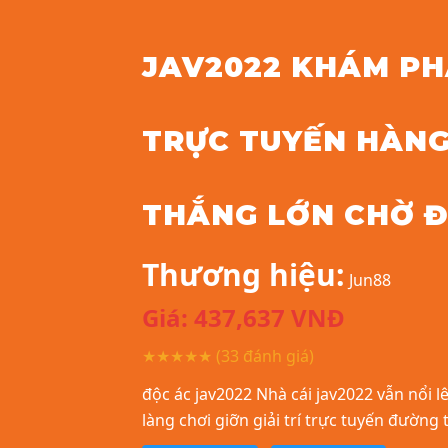
JAV2022 KHÁM PHÁ
TRỰC TUYẾN HÀNG
THẮNG LỚN CHỜ 
Thương hiệu:
Jun88
Giá:
437,637
VNĐ
★★★★★
(33 đánh giá)
độc ác jav2022 Nhà cái jav2022 vẫn nổi
làng chơi giỡn giải trí trực tuyến đường t