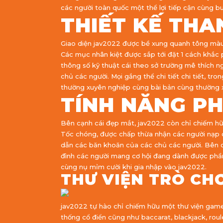
các người toàn quốc một thể lợi tiếp cận cùng b
THIẾT KẾ THA
Giao diện jav2022 được bề xung quanh tông màu t
Các mục nhân kiệt được sắp tới đặt 1 cách khắc 
thông số kỹ thuật cái theo sở trường mê thích ng
chủ các người. Mọi gắng thể chi tiết chi tiết, t
thường xuyên nghiệp cùng bài bản cùng thường 
TÍNH NĂNG P
Bên cạnh cái đẹp mắt, jav2022 còn chỉ chiếm hữ
Tốc chóng, được chấp thừa nhận các người nạp cù
dẫn các băn khoăn của các chủ các người. Bên 
đình các người mang cơ hội đang dành được phần
cùng nụ mỉm cười khi gia nhập vào jav2022.
THƯ VIỆN TRÒ CH
jav2022 tự hào chỉ chiếm hữu một thư viện gam
thống cổ điển cũng như baccarat, blackjack, ro