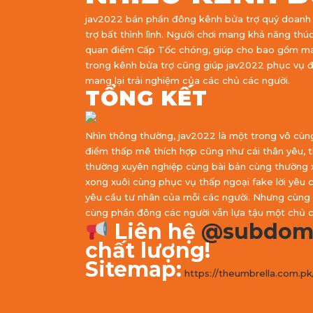
jav2022 bán phần đông kênh bửa trợ quý doanh 
trợ bất thình lình. Người chơi mang khả năng th
quan điểm Cấp Tốc chóng, giúp cho bao gồm mang
trong kênh bửa trợ cũng giúp jav2022 phục vụ đư
mang lại trải nghiệm của các chủ các người.
TỔNG KẾT
Nhìn thông thường, jav2022 là một trong vô cù
điểm thấp mê thích hợp cũng như cái thân yêu,
thường xuyên nghiệp cùng bài bản cùng thường x
xong xuôi cùng phục vụ thấp ngoại fake lời yêu 
yêu cầu tư nhân của mỗi các người. Nhưng cùng 
cùng phần đông các người vẫn lựa tậu một chủ cá
Liên hệ
@subdom
chất lượng!
Sitemap:
https://theumbrella.com.pk