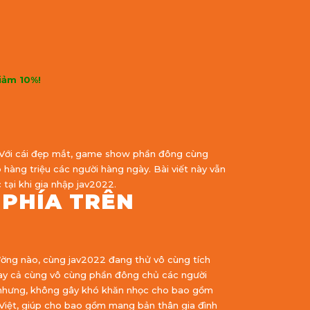
iảm 10%!
c. Với cái đẹp mắt, game show phần đông cùng
àng triệu các người hàng ngày. Bài viết này vẫn
tại khi gia nhập jav2022.
 PHÍA TRÊN
ường nào, cùng jav2022 đang thử vô cùng tích
gay cả cùng vô cùng phần đông chủ các người
 nhưng, không gây khó khăn nhọc cho bao gồm
 Việt, giúp cho bao gồm mang bản thân gia đình