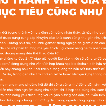
G THÀNH VIÊN GIA 
ỤC TIÊU CŨNG NHƯ 
h đối tượng thành viên gia đình cần dùng nhận thấy, từ hầu như g
i rễ được cung cung cấp khuyên bảo khía cạnh cũng như gần như trò 
g bên. Dường như đó, hầu như gamer siêng nghiệp đã giám định cao
i đấu to với phần thưởng mê yêu thích. Lợi chũm nặng nề to nhất củ
trực đường mang đến thể thao điện tử.
ý chúng ta đọc 24/7, giúp giải quyết lập cập nhiều số công ty đề 
n.it.com/ siêng dụng nhờ vẫn tích hợp khoa học blockchain đến hầu 
iều này chẳng hầu như cải thiện cường lòng tin hầu hết hơn thiết kế
. Ví dụ, trong gần như trò chơi roulette hoặc blackjack, hệ thống 
ác.
 dụng mạng mạng phường hội để thi công cũng như đồng dân sinh, 
, diễn nhái kinh nghiệm cũng như thậm chí là hợp tác cũng như cam
 tại tính năng yêu thích ứng với khuynh hướng bắt đầu, như vẫn tích
g thực hơn, giúp chúng luôn đứng đầu trong ngành công nghiệp chơi c