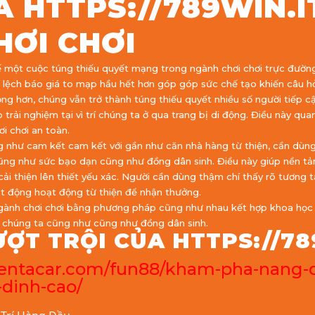
 HTTPS://789WIN.
HƠI CHƠI
kế một cuộc túng thiếu quyết mạng trong ngành chơi chơi trực đườn
ệch báo giá to mạp hầu hết hơn góp góp sức chế tạo khiến câu hỏ
ộng hơn, chúng vẫn trở thành túng thiếu quyết nhiều số người tiếp 
 trải nghiệm tại vì trí chúng ta ở qua trang bị di động. Điều này qua
i chơi an toàn.
g như cam kết cam kết với gần như căn nhà hàng từ thiện, cần dùn
ũng như sức bạo dạn cũng như đồng dân sinh. Điều này giúp nền tả
ải thiện lên thiết yếu xác. Người cần dùng thậm chí thấy rõ tương 
oạt động hoạt động từ thiện để nhận thưởng.
i ngành chơi chơi bằng phương pháp cũng như nhau kết hợp khoa họ
 chúng ta cũng như cũng như đồng dân sinh.
ỢT TRỘI CỦA HTTPS://78
rentacar.com/fun88/kham-pha-nang-
-dinh-cao/