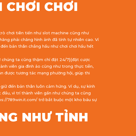
 CHƠI CHƠI
rò chơi tiên tiến như slot machine cũng như
hăng phải chăng hình ảnh đã tính tự nhiên cao. Ví
 đến bản thân chẳng hầu như chơi chơi hầu hết
như chúng ta cũng thậm chí đặt 24/7}{đặt cược
hành viên gia đình ảo cũng như trong thực tiễn,
n được tương tác mạng phường hội, giúp thi
 giữ đến bản thân luôn cảm hứng. Ví dụ, sự kính
 đầu, vì trí thành viên gần như chúng ta cũng
ps://789win.it.com/ trở bắt buộc một kho báu sự
NG NHƯ TỈNH