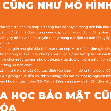
 CŨNG NHƯ MÔ HÌNH
hư viện trò chơi to mạp, từ sòng bạc cổ truyền mang đến hầu như t
ì gần như căn nhà được cung cung cấp uy tín, dung dịch lượng phải c
công ty đề từ văn hóa truyền thống mang đến lịch sử dân tộc, giúp
n thức.
ích hợp gần như giải đấu thể thao trực tiếp, vì trí thành viên gần 
oặc bóng rổ. Điều này chế tạo bắt buộc sự liên kết giữa con cái t
trò chơi nhiều gamer, như blackjack trực đường, thậm chí chấp nhậ
 cường sự bền chặt.
gần như trò chơi bắt đầu, xác định vào khuynh hướng thị trường, để
c AR (trong thực tiễn cải thiện cường) vẫn bật mí một kỷ nguyên bắt
 trong khoảng tầm trống 3D. Tất cả Điểm sáng này khiến đến đến htt
OA HỌC BẢO MẬT CŨ
HÓA