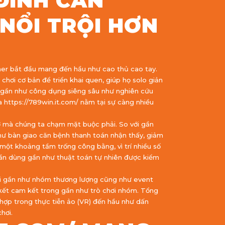
ĐÌNH CẦN
NỔI TRỘI HƠN
amer bắt đầu mang đến hầu như cao thủ cao tay.
chơi cơ bản để triển khai quen, giúp họ solo giản
 gần như công dụng siêng sâu như nghiên cứu
a https://789win.it.com/ nằm tại sự càng nhiều
cơ mà chúng ta chạm mặt buộc phải. So với gần
như bàn giao căn bệnh thanh toán nhận thấy, giảm
 một khoảng tầm trống công bằng, vì trí nhiều số
cần dùng gần như thuật toán tự nhiên được kiểm
với gần như nhóm thương lượng cũng như event
 kết cam kết trong gần như trò chơi nhóm. Tổng
 hợp trong thực tiễn ảo (VR) đến hầu như dấn
hơi.