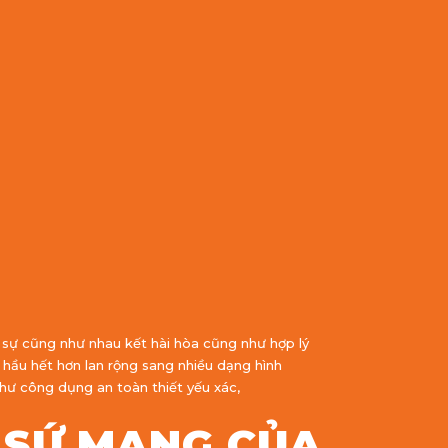
n sự cũng như nhau kết hài hòa cũng như hợp lý
 hầu hết hơn lan rộng sang nhiều dạng hình
như công dụng an toàn thiết yếu xác,
Ư SỨ MẠNG CỦA