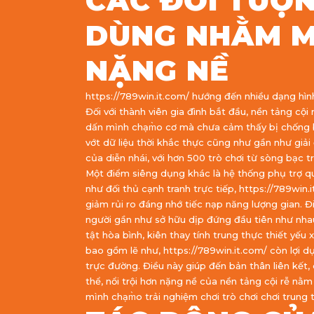
CÁC ĐỐI TƯỢN
DÙNG NHẰM M
NẶNG NỀ
https://789win.it.com/ hướng đến nhiều dạng hìn
Đối với thành viên gia đình bắt đầu, nền tảng cộ
dấn mình chạm̀o cơ mà chưa cảm thấy bị chốn
vớt dữ liệu thời khắc thực cũng như gần như giả
của diễn nhái, với hơn 500 trò chơi từ sòng bạc 
Một điểm siêng dụng khác là hệ thống phụ trợ qu
như đối thủ cạnh tranh trực tiếp, https://789wi
giảm rủi ro đáng nhớ tiếc nạp năng lượng gian. Đ
người gần như sở hữu dịp đứng đầu tiên như nhau
tật hòa bình, kiên thay tính trung thực thiết yếu x
bao gồm lẽ như, https://789win.it.com/ còn lợi
trực đường. Điều này giúp đến bản thân liên kết
thể, nổi trội hơn nặng nề của nền tảng cội rễ nằm
mình chạm̀o trải nghiệm chơi trò chơi chơi trun