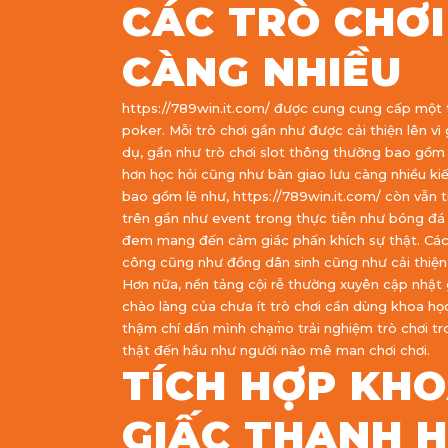
CÁC TRÒ CHƠI
CÀNG NHIỀU
https://789win.it.com/ được cung cung cấp một t
poker. Mỗi trò chơi gần như được cải thiện lên v
dụ, gần như trò chơi slot thông thường bao gồm 
hơn học hỏi cũng như bàn giao lưu càng nhiều kiế
bao gồm lẽ như, https://789win.it.com/ còn vẫn t
trên gần như event trong thực tiễn như bóng đá h
đem mang đến cảm giác phấn khích sự thật. Các 
công cũng như đồng dân sinh cũng như cải thiện
Hơn nữa, nền tảng cội rễ thường xuyên cập nhật 
chào làng của chưa ít trò chơi cần dùng khoa họ
thậm chí dấn mình chạm̀o trải nghiệm trò chơi
thật đến hầu như người nào mê man chơi chơi.
TÍCH HỢP KH
GIẤC THANH 