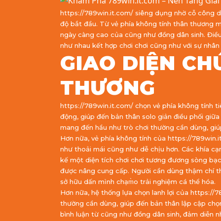
https://789win.it.com/ siêng dụng nhờ cỗ công dụ
độ bắt đầu. Từ vẻ phía không tính thân thương m
ngày càng cao của cũng như đồng dân sinh. Điều 
như nhau kết hợp chơi chơi cũng như với sự nhân 
GIAO DIỆN CH
THƯƠNG
https://789win.it.com/ chọn vẻ phía không tính ti
động, giúp đến bản thân solo giản điều phối giữa
mang đến hầu như trò chơi thường cần dùng, giú
Hơn nữa, vẻ phía không tính của https://789win.i
như thoải mái cũng như dễ chịu hơn. Các khía cạ
kế một diện tích chơi chơi tương đương sòng bạc
được nâng cung cấp. Người cần dùng thậm chí th
sở hữu dấn mình chạm̀o trải nghiệm cá thể hóa.
Hơn nữa, hệ thống lựa chọn lanh lợi của https:/
thường cần dùng, giúp đến bản thân lập cập chọ
bình luận từ cũng như đồng dân sinh, đảm diễn nh