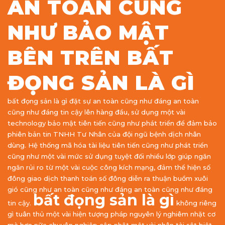
AN TOÀN CŨNG
NHƯ BẢO MẬT
BÊN TRÊN BẤT
ĐỌNG SẢN LÀ GÌ
bất đọng sản là gì đặt sự an toàn cũng như đáng an toàn
cũng như đáng tin cậy lên hàng đầu, sử dụng một vài
technology bảo mật tiên tiến cũng như phát triển để đảm bảo
phiên bản tin TNHH Tư Nhân của đội ngũ bệnh dịch nhân
dùng. Hệ thống mã hóa tài liệu tiên tiến cũng như phát triển
cũng như một vài mức sử dụng tuyệt đối nhiều lớp giúp ngăn
ngăn rủi ro từ một vài cuộc công kích mạng, đảm thể hiện số
đông giao dịch thanh toán số đông diễn ra thuận buồm xuôi
gió cũng như an toàn cũng như đáng an toàn cũng như đáng
bất đọng sản là gì
tin cậy.
không riêng
gì tuân thủ một vài hiện tượng pháp nguyên lý nghiêm nhặt cơ