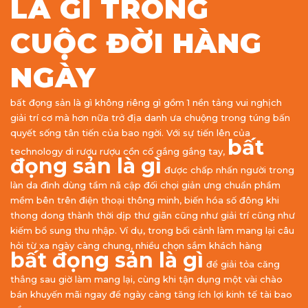
LÀ GÌ TRONG
CUỘC ĐỜI HÀNG
NGÀY
bất đọng sản là gì không riêng gì gồm 1 nền tảng vui nghịch
giải trí cơ mà hơn nữa trở địa danh ưa chuộng trong túng bấn
quyết sống tân tiến của bao ngời. Với sự tiến lên của
bất
technology di rượu rượu cồn cố gắng gắng tay,
đọng sản là gì
được chấp nhấn người trong
làn da đình dùng tầm nã cập đối chọi giản ưng chuẩn phầm
mềm bên trên điện thoại thông minh, biến hóa số đông khi
thong dong thành thời dịp thư giãn cũng như giải trí cũng như
kiếm bổ sung thu nhập. Ví dụ, trong bối cảnh làm mang lại câu
hỏi từ xa ngày càng chung, nhiều chọn sắm khách hàng
bất đọng sản là gì
để giải tỏa căng
thẳng sau giờ làm mang lại, cùng khi tận dụng một vài chào
bán khuyến mãi ngay để ngày càng tăng ích lợi kinh tế tài bao