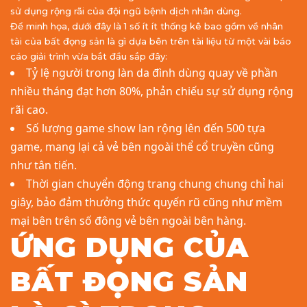
sử dụng rộng rãi của đội ngũ bệnh dịch nhân dùng.
Để minh họa, dưới đây là 1 số ít ít thống kê bao gồm về nhân
tài của bất đọng sản là gì dựa bên trên tài liệu từ một vài báo
cáo giải trình vừa bắt đầu sắp đây:
Tỷ lệ người trong làn da đình dùng quay về phần
nhiều tháng đạt hơn 80%, phản chiếu sự sử dụng rộng
rãi cao.
Số lượng game show lan rộng lên đến 500 tựa
game, mang lại cả vẻ bên ngoài thể cổ truyền cũng
như tân tiến.
Thời gian chuyển động trang chung chung chỉ hai
giây, bảo đảm thưởng thức quyến rũ cũng như mềm
mại bên trên số đông vẻ bên ngoài bên hàng.
ỨNG DỤNG CỦA
BẤT ĐỌNG SẢN