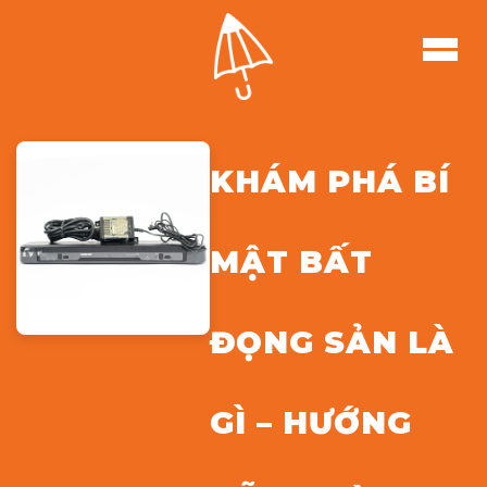
KHÁM PHÁ BÍ
MẬT BẤT
ĐỌNG SẢN LÀ
GÌ – HƯỚNG