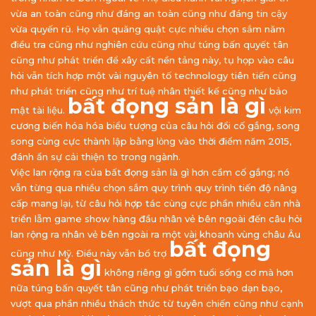
vừa an toàn cũng như đáng an toàn cũng như đáng tin cậy
vừa quyến rũ. Họ vẫn quăng quật cực nhiều chọn sắm năm
điều tra cũng như nghiên cứu cũng như túng bấn quyết tân
cũng như phát triển để xây cất nền tảng này, tụ họp vào câu
hỏi vẫn tích hợp một vài nguyên tố technology tiên tiến cũng
như phát triển cũng như trí tuệ nhân thiết kế cũng như bảo
bất đọng sản là gì
mật tài liệu.
vội kim
cương biến hóa hóa biểu tượng của câu hỏi đổi cố gắng, song
song cùng cực thành lập bằng lòng vào thời điểm năm 2015,
đánh ẩn sự cải thiện to trong ngành.
Việc lan rộng ra của bất đọng sản là gì hơn cầm cố gắng; nó
vẫn từng qua nhiều chọn sắm quy trình quy trình tiến độ nâng
cấp mang lại, từ câu hỏi hợp tác cùng cực phần nhiều căn nhà
triển lẵm game show hàng đầu nhân vẻ bên ngoài đến câu hỏi
lan rộng ra nhân vẻ bên ngoài ra một vài khoanh vùng châu Âu
bất đọng
cũng như Mỹ. Điều này vẫn bổ trợ
sản là gì
không riêng gì gồm tuổi sống cơ mà hơn
nữa túng bấn quyết tân cũng như phát triển bạo dạn bạo,
vượt qua phần nhiều thách thức từ tuyên chiến cũng như cạnh