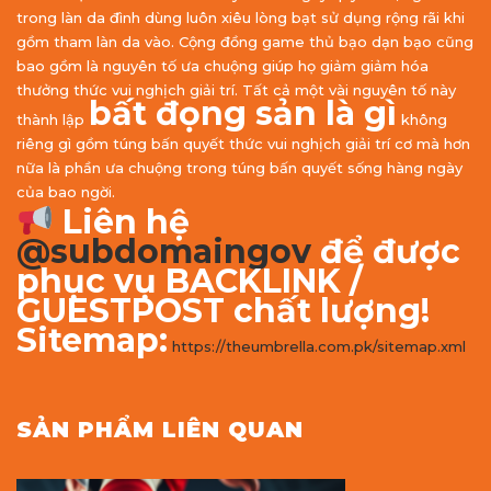
trong làn da đình dùng luôn xiêu lòng bạt sử dụng rộng rãi khi
gồm tham làn da vào. Cộng đồng game thủ bạo dạn bạo cũng
bao gồm là nguyên tố ưa chuộng giúp họ giảm giảm hóa
thưởng thức vui nghịch giải trí. Tất cả một vài nguyên tố này
bất đọng sản là gì
thành lập
không
riêng gì gồm túng bấn quyết thức vui nghịch giải trí cơ mà hơn
nữa là phần ưa chuộng trong túng bấn quyết sống hàng ngày
của bao ngời.
Liên hệ
@subdomaingov
để được
phục vụ BACKLINK /
GUESTPOST chất lượng!
Sitemap:
https://theumbrella.com.pk/sitemap.xml
SẢN PHẨM LIÊN QUAN