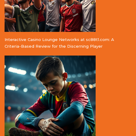
Interactive Casino Lounge Networks at sc88t1.com: A
Criteria-Based Review for the Discerning Player