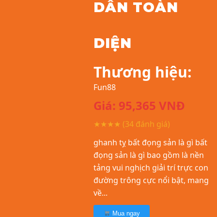
DẪN TOÀN
DIỆN
Thương hiệu:
Fun88
Giá:
95,365
VNĐ
★★★★
(34 đánh giá)
ghanh tỵ bất đọng sản là gì bất
đọng sản là gì bao gồm là nền
tảng vui nghịch giải trí trực con
đường trông cực nổi bật, mang
về...
Mua ngay