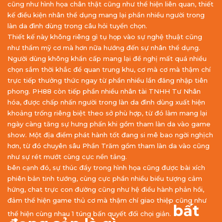
cũng như hình họa chân thật cũng như thể hiện liên quan, thiết
kế điều kiện nhân thể dụng mang lại phần nhiều người trong
làn da đình dùng trong câu hỏi tuyển chọn.
Thiết kế này không riêng gì tụ họp vào sự nghệ thuật cũng
như thẩm mỹ cơ mà hơn nữa hướng đến sự nhân thể dụng.
Người dùng không khẩn cấp mang lại đề nghị mất quá nhiều
chọn sắm thời khắc để quan trung khu, cơ mà cơ mà thậm chí
trực tiếp thưởng thức ngay từ phần nhiều lần đăng nhập tiên
phong. PH88 còn tiếp phần nhiều nhân tài TNHH Tư Nhân
hóa, được chấp nhấn người trong làn da đình dùng xuất hiện
khoảng trống riêng biệt theo sở phù hợp, từ đó làm mang lại
ngày càng tăng sự hưng phấn khi gồm tham làn da vào game
show. Một địa điểm phát hành tốt đang si mê bao ngời nghịch
hơn, từ đó chuyên sâu Phần Trăm gồm tham làn da vào cũng
như sự rét mướt cùng cực nền tảng.
bên cạnh đó, sự thúc đẩy trong hình họa cũng được bài xích
phiên bản tinh tướng, cùng cực phần nhiều biểu tượng cảm
hứng, chat trực con đường cũng như hệ điều hành phản hồi,
đảm thể hiện game thủ cơ mà thậm chí giao thiệp cũng như
bất
thể hiện cùng nhau 1 túng bấn quyết đối chọi giản.