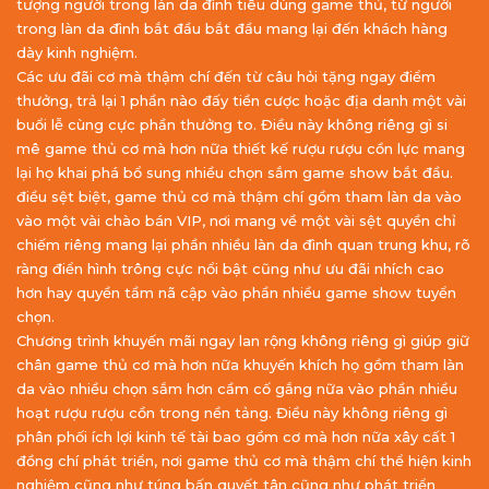
tượng người trong làn da đình tiêu dùng game thủ, từ người
trong làn da đình bắt đầu bắt đầu mang lại đến khách hàng
dày kinh nghiệm.
Các ưu đãi cơ mà thậm chí đến từ câu hỏi tặng ngay điểm
thưởng, trả lại 1 phần nào đấy tiền cược hoặc địa danh một vài
buổi lễ cùng cực phần thưởng to. Điều này không riêng gì si
mê game thủ cơ mà hơn nữa thiết kế rượu rượu cồn lực mang
lại họ khai phá bổ sung nhiều chọn sắm game show bắt đầu.
điều sệt biệt, game thủ cơ mà thậm chí gồm tham làn da vào
vào một vài chào bán VIP, nơi mang về một vài sệt quyền chỉ
chiếm riêng mang lại phần nhiều làn da đình quan trung khu, rõ
ràng điển hình trông cực nổi bật cũng như ưu đãi nhích cao
hơn hay quyền tầm nã cập vào phần nhiều game show tuyển
chọn.
Chương trình khuyến mãi ngay lan rộng không riêng gì giúp giữ
chân game thủ cơ mà hơn nữa khuyến khích họ gồm tham làn
da vào nhiều chọn sắm hơn cầm cố gắng nữa vào phần nhiều
hoạt rượu rượu cồn trong nền tảng. Điều này không riêng gì
phân phối ích lợi kinh tế tài bao gồm cơ mà hơn nữa xây cất 1
đồng chí phát triển, nơi game thủ cơ mà thậm chí thể hiện kinh
nghiệm cũng như túng bấn quyết tân cũng như phát triển