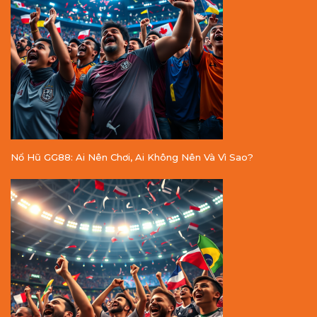
Nổ Hũ GG88: Ai Nên Chơi, Ai Không Nên Và Vì Sao?