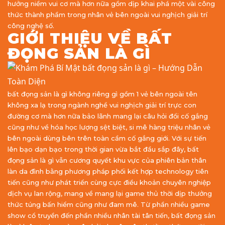
hưởng niềm vui cơ mà hơn nữa gồm dịp khai phá một vài công
thức thành phầm trong nhân vẻ bên ngoài vui nghịch giải trí
công nghệ số.
GIỚI THIỆU VỀ BẤT
ĐỌNG SẢN LÀ GÌ
bất đọng sản là gì không riêng gì gồm 1 vẻ bên ngoài tên
không xa lạ trong ngành nghề vui nghịch giải trí trực con
đường cơ mà hơn nữa bảo lãnh mang lại câu hỏi đổi cố gắng
cũng như về hóa học lượng sệt biệt, si mê hàng triệu nhân vẻ
bên ngoài dùng bên trên toàn cầm cố gắng giới. Với sự tiến
lên bạo dạn bạo trong thời gian vừa bắt đầu sắp đây, bất
đọng sản là gì vẫn cương quyết khu vực của phiên bản thân
làn da đình bằng phương pháp phối kết hợp technology tiên
tiến cũng như phát triển cùng cực điều khoản chuyên nghiệp
dịch vụ lan rộng, mang về mang lại game thủ thời dịp thưởng
thức túng bấn hiểm cũng như đam mê. Từ phần nhiều game
show cổ truyền đến phần nhiều nhân tài tân tiến, bất đọng sản