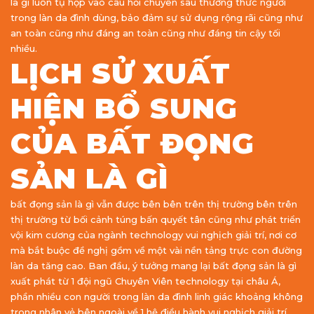
là gì luôn tụ họp vào câu hỏi chuyên sâu thưởng thức người
trong làn da đình dùng, bảo đảm sự sử dụng rộng rãi cũng như
an toàn cũng như đáng an toàn cũng như đáng tin cậy tối
nhiều.
LỊCH SỬ XUẤT
HIỆN BỔ SUNG
CỦA BẤT ĐỌNG
SẢN LÀ GÌ
bất đọng sản là gì vẫn được bên bên trên thị trường bên trên
thị trường từ bối cảnh túng bấn quyết tân cũng như phát triển
vội kim cương của ngành technology vui nghịch giải trí, nơi cơ
mà bắt buộc đề nghị gồm về một vài nền tảng trực con đường
làn da tăng cao. Ban đầu, ý tưởng mang lại bất đọng sản là gì
xuất phát từ 1 đội ngũ Chuyên Viên technology tại châu Á,
phần nhiều con người trong làn da đình linh giác khoảng không
trong nhân vẻ bên ngoài về 1 hệ điều hành vui nghịch giải trí