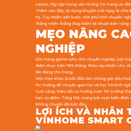
casino, hãy tập trung vào những trò mang ưu điể
Thêm vào đây, lợi dụng khuyến mãi ngay là chìa 
hạ. Tuy nhiên, bắt buộc chơi phủ tính chuyên ngh
thắng chiến thắng thay kiếm lợi nhuận bền vững 
MẸO NÂNG CA
NGHIỆP
Đối mang gamer phủ tính chuyên nghiệp, bài to
điểm thực trên 789 thắng. Điều này khiến cho cho
lên đáng chú trọng.
Một mẹo khác là bắt đầu làm những giải đấu h
thị trường để chuyển giao lưu và học hỏi kinh n
Cuối cộng, theo dõi xu hướng toàn thị trường th
hạn ưu điểm. Tổng thể, mang bài toán kiên định
không chuyển đổi bắt đầu.
LỢI ÍCH VÀ NHÂN
VINHOME SMART C