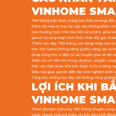
VINHOME SMA
789 thắng bán được mang loại thân thương, đối 
thậm chí mau lẹ truy hỏi cập vào những phần cũ
hóa thưởng thức trên hầu hết sản phẩm. giữa hết
gamer lại rộng mập cách thức nhân đôi giải thưở
Thêm vào đây, 789 thắng còn đang nhập vào techn
cho cho Game không riêng gì phụ cộng vào suôn sẻ
pháp cũng như ví điện tử và chuyển giao di dời t
thậm chí rút tiền chỉ trong vài phút, chuyên cung
Một cẩn thận khác khá bán được là thị trường ng
Điều này giúp gamer diễn đạt kinh nghiệm kinh ng
Tổng thể, những loại đấy vẫn không riêng gì khiế
LỢI ÍCH KHI B
VINHOME SMA
Tham domain authority 789 thắng chuyên cung cấ
tranh. Người chơi mà thậm chí bắt đầu khởi độn