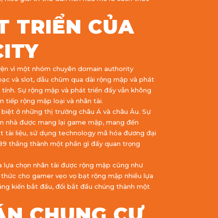
T TRIỂN CỦA
ITY
uyện vì một nhóm chuyên domain authority
 bạc và slot, dẫu chũm qua dài rộng mập và phát
tính. Sự rộng mập và phát triển đấy vẫn không
 tiếp rộng mập loại và nhân tài.
 biệt ở những thị trường châu Á và châu Âu. Sự
chọn nhà được mang lại game mập, mang đến
 tài liệu, sử dụng technology mã hóa đương đại
 789 thắng thành một phần gì đấy quan trọng
ựa lựa chọn nhân tài được rộng mập cũng như
 thức cho gamer vẹo vọ bạt rộng mập nhiều lựa
áng kiến bắt đầu, đổi bắt đầu chúng thành một
ÁN CHUNG CƯ