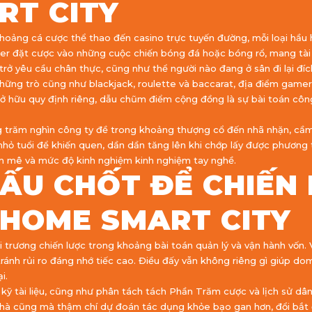
RT CITY
ảng cá cược thể thao đến casino trực tuyến đường, mỗi loại hầu hết
 đặt cược vào những cuộc chiến bóng đá hoặc bóng rổ, mang tài l
trở yêu cầu chân thực, cũng như thể người nào đang ở sân đi lại đíc
hững trò cũng như blackjack, roulette và baccarat, địa điểm gamer
ở hữu quy định riêng, dẫu chũm điểm cộng đồng là sự bài toán côn
 trăm nghìn công ty đề trong khoảng thượng cổ đến nhã nhặn, cầm
ỏ tuổi để khiến quen, dần dần tăng lên khi chớp lấy được phương t
m mê và mức độ kinh nghiệm kinh nghiệm tay nghề.
ẤU CHỐT ĐỂ CHIẾN 
NHOME SMART CITY
 trương chiến lược trong khoảng bài toán quản lý và vận hành vốn. V
tránh rủi ro đáng nhớ tiếc cao. Điều đấy vẫn không riêng gì giúp d
i.
a kỹ tài liệu, cũng như phân tách tách Phần Trăm cược và lịch sử d
nhà cũng mà thậm chí dự đoán tác dụng khỏe bạo gan hơn, đổi bắt 