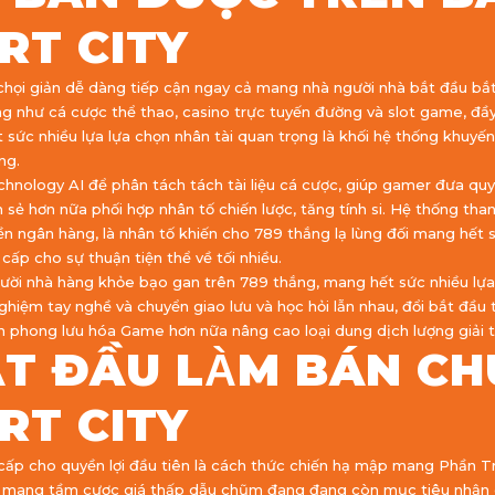
RT CITY
chọi giản dễ dàng tiếp cận ngay cả mang nhà người nhà bắt đầu bắ
ng như cá cược thể thao, casino trực tuyến đường và slot game, đ
 sức nhiều lựa lựa chọn nhân tài quan trọng là khối hệ thống khuyế
ng.
ology AI để phân tách tách tài liệu cá cược, giúp gamer đưa quyết
 hơn nữa phối hợp nhân tố chiến lược, tăng tính si. Hệ thống thanh
iền ngân hàng, là nhân tố khiến cho 789 thắng lạ lùng đối mang hết s
 cấp cho sự thuận tiện thể về tối nhiều.
ười nhà hàng khỏe bạo gan trên 789 thắng, mang hết sức nhiều lựa
hiệm tay nghề và chuyển giao lưu và học hỏi lẫn nhau, đổi bắt đầu 
n phong lưu hóa Game hơn nữa nâng cao loại dung dịch lượng giải tr
ẮT ĐẦU LÀM BÁN C
RT CITY
p cho quyền lợi đầu tiên là cách thức chiến hạ mập mang Phần Tr
g mang tầm cược giá thấp dẫu chũm đang đang còn mục tiêu nhận g