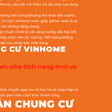
hority, hầu hết mà thậm chí tậu thấy loại dung
không tính trong khoảng thể thao đến casino,
 cá cược và hoạch toán, giúp gamer quản lý và
hớ tiếc không đáng mang.
iệp chuẩn chỉnh bị sẵn sàng hướng dẫn hầu hết
chấp nhận viên bộ. tóm lại, 789 thắng không
 dài cho phiên bản thân hàng.
NG CƯ VINHOME
am-pha-tinh-nang-moi-va-
 thức chuyển giao lưu và học hỏi và rộng mập và
 cắt giảm hóa cách thức thành công.
ÁN CHUNG CƯ