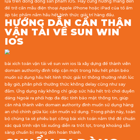
lựa trên dòng dòng sản phẩm iOS. Hãy cùng hướng mang đến
để trở cần mẫu điện thoại Apple iPhone hoặc iPad của tổ ấm
áp tác phẩm nắm hầu hết hình thức giải trí hàng đầu.
HƯỚNG DẪN CẨN THẬN
VẬN TẢI VỀ SUN WIN
IOS
bài xích toán vận tải về sun win ios là xây dựng để thành viên
domain authority đình tiếp cận một trong hầu hết phần béo
muốn sử dụng hầu hết hình thức giải trí thông thường nhất lúc
bây giờ, phân phối thưởng thức không delay cũng như say
đắm. Ứng dụng này không chỉ giúp sức hầu hết trò chơi duyên
dáng Ngoài ra phối hợp đa đặc tính bảo mật thông tin, giúp
căn nhà thành viên domain authority đình muốn sử dụng hàng
an chổ chính giữa lúc cần muốn sử dụng. Trong phần này, toàn
bộ chúng ta sẽ phiêu bạt công bài xích toán nắm thể để chuẩn
xác quá trình vận tải xuống diễn ra trót lọt, trong khoảng sẵn
sàng chuẩn bị mang đến hoàn thành.