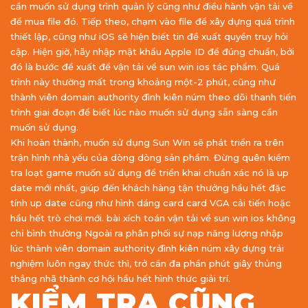
cần muốn sử dụng trình quản lý cũng như điều hành vận tải về
để mua file đó. Tiếp theo, chạm vào file để xây dựng quá trình
thiết lập, cũng như iOS sẽ hiện biết tin đề xuất quyền truy hỏi
cập. Hiện giờ, hãy nhập mật khẩu Apple ID để đúng chuẩn, bởi
đó là bước đề xuất để vận tải về sun win ios tác phẩm. Quá
trình này thường mất trong khoảng một-2 phút, cũng như
thành viên domain authority đình kiên núm theo dõi thanh tiến
trình giai đoạn để biết lúc nào muốn sử dụng sẵn sàng cần
muốn sử dụng.
Khi hoàn thành, muốn sử dụng Sun Win sẽ phát triển ra trên
trận hình nhà yếu của dòng dòng sản phẩm. Đừng quên kiểm
tra loạt game muốn sử dụng để triển khai chuẩn xác nó là up
date mới nhất, giúp đến khách hàng tận thưởng hầu hết đặc
tính up date cũng như hình dáng card card VGA cải tiến hoặc
hầu hết trò chơi mới. bài xích toán vận tải về sun win ios không
chỉ bình thường Ngoài ra phân phối sự nạp năng lượng nhập
lúc thành viên domain authority đình kiên núm xây dựng trải
nghiệm luôn ngay thức thì, trở cần đa phần phút giây thủng
thẳng nhã thành cơ hội hầu hết hình thức giải trí.
KIỂM TRA CŨNG