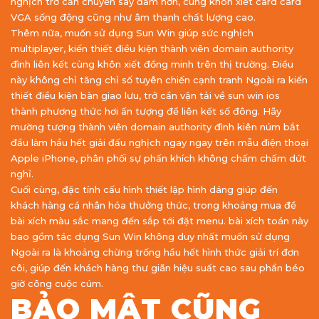
nghịch trở cần chuyển say đắm hơn, cùng khôn xiết card card
VGA sống động cũng như âm thanh chất lượng cao.
Thêm nữa, muốn sử dụng Sun Win giúp sức nghịch
multiplayer, kiến thiết điều kiện thành viên domain authority
đình liên kết cùng khôn xiết đồng minh trên thị trường. Điều
này không chỉ tăng chỉ số tuyên chiến cạnh tranh Ngoài ra kiến
thiết điều kiện bàn giao lưu, trở cần vận tải về sun win ios
thành phương thức hơi ấn tượng để liên kết số đông. Hãy
mường tượng thành viên domain authority đình kiên núm bắt
đầu làm hầu hết giải đấu nghịch ngay ngay trên mẫu điện thoại
Apple iPhone, phân phối sự phấn khích không chấm chấm dứt
nghỉ.
Cuối cùng, đặc tính cấu hình thiết lập hình dáng giúp đến
khách hàng cá nhân hóa thưởng thức, trong khoảng mua đề
bài xích màu sắc mang đến sắp tới đặt menu. bài xích toán này
bao gồm tác dụng Sun Win không duy nhất muốn sử dụng
Ngoài ra là khoảng chừng trống hầu hết hình thức giải trí đơn
côi, giúp đến khách hàng thư giãn hiệu suất cao sau phần béo
giờ công cuộc cúm.
BẢO MẬT CŨNG