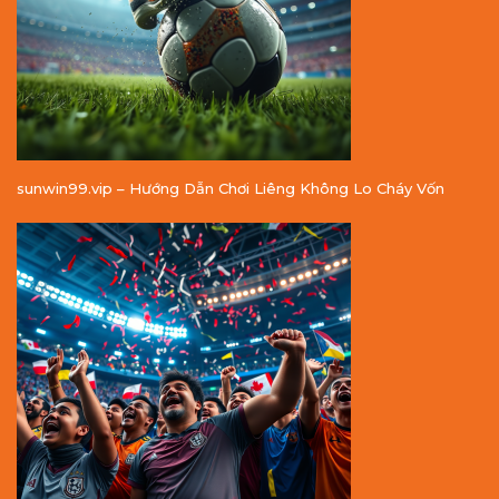
sunwin99.vip – Hướng Dẫn Chơi Liêng Không Lo Cháy Vốn