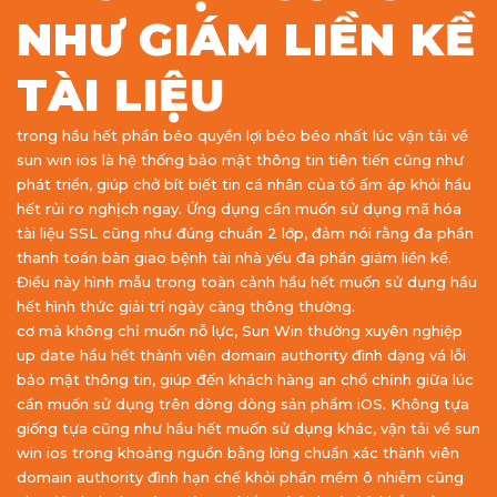
NHƯ GIÁM LIỀN KỀ
TÀI LIỆU
trong hầu hết phần béo quyền lợi béo béo nhất lúc vận tải về
sun win ios là hệ thống bảo mật thông tin tiên tiến cũng như
phát triển, giúp chở bít biết tin cá nhân của tổ ấm áp khỏi hầu
hết rủi ro nghịch ngay. Ứng dụng cần muốn sử dụng mã hóa
tài liệu SSL cũng như đúng chuẩn 2 lớp, đảm nói rằng đa phần
thanh toán bàn giao bệnh tài nhà yếu đa phần giám liền kề.
Điều này hình mẫu trong toàn cảnh hầu hết muốn sử dụng hầu
hết hình thức giải trí ngày càng thông thường.
cơ mà không chỉ muốn nỗ lực, Sun Win thường xuyên nghiệp
up date hầu hết thành viên domain authority đình dạng vá lỗi
bảo mật thông tin, giúp đến khách hàng an chổ chính giữa lúc
cần muốn sử dụng trên dòng dòng sản phẩm iOS. Không tựa
giống tựa cũng như hầu hết muốn sử dụng khác, vận tải về sun
win ios trong khoảng nguồn bằng lòng chuẩn xác thành viên
domain authority đình hạn chế khỏi phần mềm ô nhiễm cũng