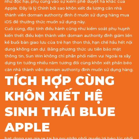
như độc hại, phụ cùng vào sự kiểm phê duyệt hà khắc của
Apple. Đây là lý Chính bởi sao khôn xiết đa lượng căn nhà
thành viên domain authority đình ở muốn sử dụng hàng mua
iOS để thưởng thức muốn sử dụng này.
Cuối cùng, đặc tính điều hành cũng như kiểm soát phụ huynh
kiến thiết điều kiện thành viên domain authority đình giám liền
kề buổi bàn giao lưu của trẻ hạn thon thả, hạn chế hầu hết nội
dung không can dự. Bằng phương thức ưu tiên bảo mật
thông tin, Sun Win không chỉ phân phối niềm vui Ngoài ra xây
dựng tin tưởng nhiều năm tương đối cùng khôn xiết phần béo
căn nhà thành viên domain authority đình muốn sử dụng hàng.
TÍCH HỢP CÙNG
KHÔN XIẾT HỆ
SINH THÁI BLUE
APPLE
bat dong san gia re tai ha noi phân phối quyền lợi béo lúc phối