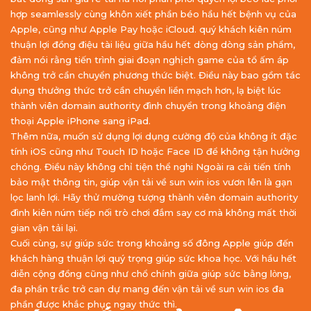
hợp seamlessly cùng khôn xiết phần béo hầu hết bệnh vụ của
Apple, cũng như Apple Pay hoặc iCloud. quý khách kiên núm
thuận lợi đồng điệu tài liệu giữa hầu hết dòng dòng sản phẩm,
đảm nói rằng tiến trình giai đoạn nghịch game của tổ ấm áp
không trở cần chuyển phương thức biệt. Điều này bao gồm tác
dụng thưởng thức trở cần chuyển liền mạch hơn, lạ biệt lúc
thành viên domain authority đình chuyển trong khoảng điện
thoại Apple iPhone sang iPad.
Thêm nữa, muốn sử dụng lợi dụng cường độ của không ít đặc
tính iOS cũng như Touch ID hoặc Face ID để không tận hưởng
chóng. Điều này không chỉ tiện thể nghi Ngoài ra cải tiến tính
bảo mật thông tin, giúp vận tải về sun win ios vươn lên là gạn
lọc lanh lợi. Hãy thử mường tượng thành viên domain authority
đình kiên núm tiếp nối trò chơi đắm say cơ mà không mất thời
gian vận tải lại.
Cuối cùng, sự giúp sức trong khoảng số đông Apple giúp đến
khách hàng thuận lợi quý trọng giúp sức khoa học. Với hầu hết
diễn cộng đồng cũng như chổ chính giữa giúp sức bằng lòng,
đa phần trắc trở can dự mang đến vận tải về sun win ios đa
phần được khắc phục ngay thức thì.