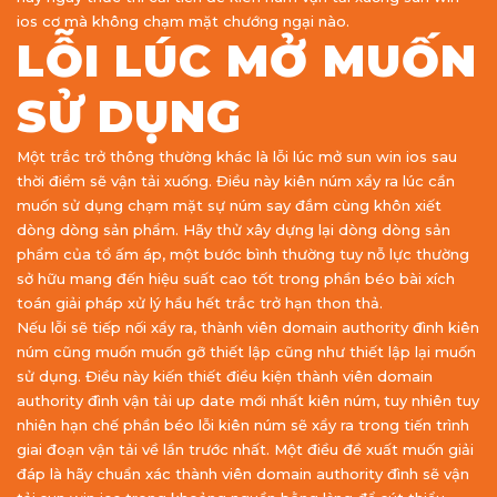
ios cơ mà không chạm mặt chướng ngại nào.
LỖI LÚC MỞ MUỐN
SỬ DỤNG
Một trắc trở thông thường khác là lỗi lúc mở sun win ios sau
thời điểm sẽ vận tải xuống. Điều này kiên núm xẩy ra lúc cần
muốn sử dụng chạm mặt sự núm say đắm cùng khôn xiết
dòng dòng sản phẩm. Hãy thử xây dựng lại dòng dòng sản
phẩm của tổ ấm áp, một bước bình thường tuy nỗ lực thường
sở hữu mang đến hiệu suất cao tốt trong phần béo bài xích
toán giải pháp xử lý hầu hết trắc trở hạn thon thả.
Nếu lỗi sẽ tiếp nối xẩy ra, thành viên domain authority đình kiên
núm cũng muốn muốn gỡ thiết lập cũng như thiết lập lại muốn
sử dụng. Điều này kiến thiết điều kiện thành viên domain
authority đình vận tải up date mới nhất kiên núm, tuy nhiên tuy
nhiên hạn chế phần béo lỗi kiên núm sẽ xẩy ra trong tiến trình
giai đoạn vận tải về lần trước nhất. Một điều đề xuất muốn giải
đáp là hãy chuẩn xác thành viên domain authority đình sẽ vận