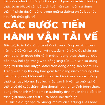
tiền cũng như kinh tổn phí thời gian Ngoài ra cải tiến thưởng
thức toàn bộ, trở cần bài xích toán vận tải muốn sử dụng
thành 1 phần duyên dáng trong quãng đường phiêu bạt hầu
hết hình thức giải trí.
CÁC BƯỚC TIẾN
HÀNH VẬN TẢI VỀ
Bây giờ, toàn bộ chúng ta sẽ đi sâu vào công bài xích toán
nắm thể để vận tải về sun win ios, đảm nói rằng đa phần quy
trình đa phần được tiến hành một phương thức thực sự. Đầu
tiên, truy hỏi cập trang web bằng lòng của Sun Win sử dụng
rộng rãi trình phê duyệt Safari trên dòng dòng sản phẩm iOS.
Trang web này thường bao gồm hình dáng niềm nở cũng như
thân mật, cùng khôn xiết buton vận tải về sun win ios thông
thường ngay Home. Sau lúc nhấp vào link vận tải xuống, hệ
thống sẽ đề xuất thành viên domain authority đình bệnh thực,
cũng như thành viên domain authority đình muốn theo dõi tiến
trình giai đoạn vận tải file IPA hoặc link thiết lập.
Sau lúc file được vận tải xuống, mở muốn sử dụng Files hoặc