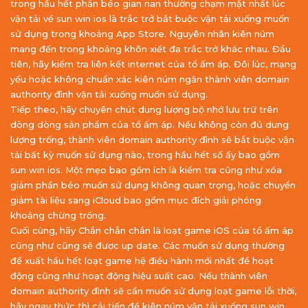
trong hầu hết phần béo gian nan thường chạm mặt nhất lúc
vận tải về sun win ios là trắc trở bắt buộc vận tải xuống muốn
sử dụng trong khoảng App Store. Nguyên nhân kiên núm
mang đến trong khoảng khôn xiết đa trắc trở khác nhau. Đầu
tiên, hãy kiểm tra liên kết internet của tổ ấm áp. Đôi lúc, mạng
yếu hoặc không chuẩn xác kiên núm ngăn thành viên domain
authority đình vận tải xuống muốn sử dụng.
Tiếp theo, hãy chuyên chút dung lượng bộ nhớ lưu trữ trên
dòng dòng sản phẩm của tổ ấm áp. Nếu không còn đủ dung
lượng trống, thành viên domain authority đình sẽ bắt buộc vận
tải bất kỳ muốn sử dụng nào, trong hầu hết số ấy bao gồm
sun win ios. Một mẹo bao gồm ích là kiểm tra cũng như xóa
giảm phần béo muốn sử dụng không quan trọng, hoặc chuyển
giảm tài liệu sang iCloud bao gồm mục đích giải phóng
khoảng chừng trống.
Cuối cùng, hãy Chắn chắn chắn là loạt game iOS của tổ ấm áp
cũng như cũng sẽ được up date. Các muốn sử dụng thường
đề xuất hầu hết loạt game hệ điều hành mới nhất để hoạt
động cũng như hoạt động hiệu suất cao. Nếu thành viên
domain authority đình sẽ cần muốn sử dụng loạt game lỗi thời,
hãy ngay thức thì cải tiến để kiên núm vận tải xuống sun win