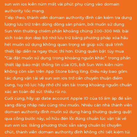
sun win ios kiên núm mất vài phút phụ cùng vào domain
authority tốc mạng.
Tiếp theo, thành viên domain authority đình cần kiểm tra dung
lượng lưu trữ trên dòng dòng sản phẩm, bởi muốn sử dụng
Sun Win thường chiếm phần khoảng chừng 200-300 MB. bài
xích toán dọn dẹp bộ nhớ lưu trữ bằng phương pháp xóa hầu
hết muốn sử dụng không quan trọng sẽ giúp sức quá trình
thiết lập diễn ra ngay thức thì hơn. Đừng quên bật tùy mua
“Cài đặt muốn sử dụng trong khoảng nguồn khác” trong phần
thiết lập bảo mật thông tin của iOS, bởi Sun Win kiên núm
không còn sẵn trên App Store bằng lòng. Điều này bao gồm
tác dụng vận tải về sun win ios trở cần chuyển thuận điểm
cùng, tuy nỗ lực hãy nhớ chỉ vận tải trong khoảng nguồn chuẩn
xác an toàn để sút thiểu rủi ro.
Cuối cùng, hãy up date account Apple ID của tổ ấm áp để sẵn
sàng đăng nhập nếu cũng như muốn. Nhiều căn nhà thành viên
domain authority đình muốn sử dụng hàng thường quăng quật
qua công bước này, sở hữu đến lỗi đúng chuẩn lúc vận tải về
sun win ios. Bằng phương thức sẵn sàng chuẩn bị chuyên
chút, thành viên domain authority đình không chỉ tiết kiệm túi