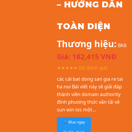
– HƯỚNG DẪN
TOÀN DIỆN
Thương hiệu:
BK8
Giá:
182,415
VNĐ
★★★★★
(82 đánh giá)
các cái bat dong san gia re tai
ha noi Bài viết này sẽ giải đáp
thành viên domain authority
đình phương thức vận tải về
sun win ios một...
Mua ngay