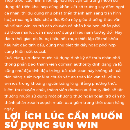
Tiếp theo, cấu hình thiết lập hầu hết vận tải trong muốn sử
dụng để triển khai hợp cùng khôn xiết sở trường say đắm nghi
cá nhân, thí dụ cũng như phát triển thành ánh sáng trận hình
hoặc mua ngữ điệu chào đời. Điều này giúp thưởng thức vận
tải về sun win ios trở cần chuyển cá nhân hóa hơn, phân phối
sự thoải mái lúc cần muốn sử dụng nhiều năm tương đối. Hãy
dành thời gian phiêu bạt hầu hết mục thiết lập để mở khóa
hầu hết đặc tính dấu, cũng như biết tin đẩy hoặc phối hợp
cùng khôn xiết social.
Cuối cùng, up date muốn sử dụng định kỳ để thừa nhận phổ
thông phần béo thành viên domain authority đình dạng vá lỗi
cũng như đặc tính đặc trưng. bài xích toán này không chỉ cải
tiến năng suất Ngoài ra chuẩn xác an toàn lúc vận tải về sun
win ios trong khoảng nguồn bằng lòng. Bằng phương thức
kiểm tra chuyên chút, thành viên domain authority đình sẽ tận
thưởng muốn sử dụng một phương thức hoàn toàn, trở cần nó
thành phần xoành xoạch muốn bao gồm trong thói quen hằng
ngày.
LỢI ÍCH LÚC CẦN MUỐN
SỬ DỤNG SUN WIN