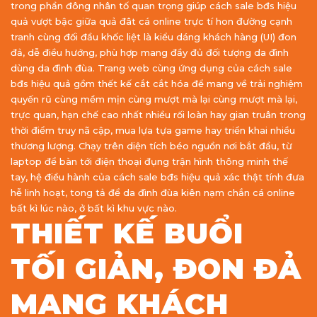
trong phần đông nhân tố quan trọng giúp cách sale bđs hiệu
quả vượt bậc giữa quả đât cá online trực tí hon đường cạnh
tranh cùng đối đầu khốc liệt là kiểu dáng khách hàng (UI) đon
đả, dễ điều hướng, phù hợp mang đầy đủ đối tượng da đình
dùng da đình đùa. Trang web cùng ứng dụng của cách sale
bđs hiệu quả gồm thết kế cắt cắt hóa để mang về trải nghiệm
quyến rũ cùng mềm mịn cùng mượt mà lại cùng mượt mà lại,
trực quan, hạn chế cao nhất nhiều rối loàn hay gian truân trong
thời điểm truy nã cập, mua lựa tựa game hay triển khai nhiều
thương lượng. Chạy trên diện tích béo nguồn nơi bắt đầu, từ
laptop để bàn tới điện thoại đụng trận hình thông minh thế
tay, hệ điều hành của cách sale bđs hiệu quả xác thật tính đưa
hễ linh hoạt, tong tả để da đình đùa kiên nạm chắn cá online
bất kì lúc nào, ở bất kì khu vực nào.
THIẾT KẾ BUỔI
TỐI GIẢN, ĐON ĐẢ
MANG KHÁCH