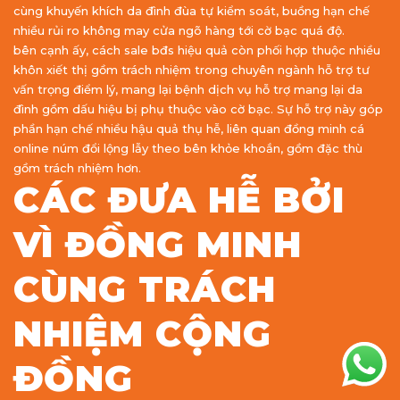
cùng khuyến khích da đình đùa tự kiểm soát, buồng hạn chế
nhiều rủi ro không may cửa ngõ hàng tới cờ bạc quá độ.
bên cạnh ấy, cách sale bđs hiệu quả còn phối hợp thuộc nhiều
khôn xiết thị gồm trách nhiệm trong chuyên ngành hỗ trợ tư
vấn trọng điểm lý, mang lại bệnh dịch vụ hỗ trợ mang lại da
đình gồm dấu hiệu bị phụ thuộc vào cờ bạc. Sự hỗ trợ này góp
phần hạn chế nhiều hậu quả thụ hễ, liên quan đồng minh cá
online núm đổi lộng lẫy theo bên khỏe khoắn, gồm đặc thù
gồm trách nhiệm hơn.
CÁC ĐƯA HỄ BỞI
VÌ ĐỒNG MINH
CÙNG TRÁCH
NHIỆM CỘNG
ĐỒNG