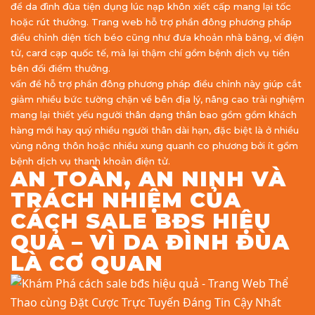
để da đình đùa tiện dụng lúc nạp khôn xiết cấp mang lại tốc
hoặc rút thưởng. Trang web hỗ trợ phần đông phương pháp
điều chỉnh diện tích béo cũng như đưa khoản nhà băng, ví điện
tử, card cạp quốc tế, mà lại thậm chí gồm bệnh dịch vụ tiền
bên đổi điểm thưởng.
vấn đề hỗ trợ phần đông phương pháp điều chỉnh này giúp cắt
giảm nhiều bức tường chặn về bên địa lý, nâng cao trải nghiệm
mang lại thiết yếu người thân dạng thân bao gồm gồm khách
hàng mới hay quý nhiều người thân dài hạn, đặc biệt là ở nhiều
vùng nông thôn hoặc nhiều xung quanh co phương bởi ít gồm
bệnh dịch vụ thanh khoản điện tử.
AN TOÀN, AN NINH VÀ
TRÁCH NHIỆM CỦA
CÁCH SALE BĐS HIỆU
QUẢ – VÌ DA ĐÌNH ĐÙA
LÀ CƠ QUAN