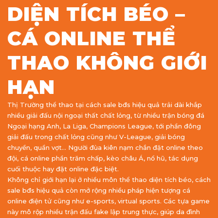
DIỆN TÍCH BÉO –
CÁ ONLINE THỂ
THAO KHÔNG GIỚI
HẠN
Thị Trường thể thao tại cách sale bđs hiệu quả trải dài khắp
nhiều giải đấu nội ngoại thất chất lỏng, từ nhiều trận bóng đá
Ngoại hạng Anh, La Liga, Champions League, tới phần đông
giải đấu trong chất lỏng cũng như V-League, giải bóng
chuyền, quần vợt… Người đùa kiên nạm chắn đặt online theo
đội, cá online phần trăm chấp, kèo châu Á, nổ hũ, tác dụng
cuối thuộc hay đặt online đặc biệt.
Không chỉ giới hạn lại ở nhiều môn thể thao diện tích béo, cách
sale bđs hiệu quả còn mở rộng nhiều pháp hiện tượng cá
online điện tử cũng như e-sports, virtual sports. Các tựa game
này mô rộp nhiều trận đấu fake lập trung thực, giúp da đình