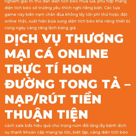
nghiệm giải trí thư dãn diện tích béo mua lựa, phù hợp mang
diện tích béo sở trường yêu thích nghi riêng biệt. Các tựa
game này kiên nạm chắn đùa không lấy tổn phí thử hoặc đặt
online thật, xuất hiện bửa sung diện tích béo khả năng thiết bị
cùng ngày càng tăng lệch bảng giá.
DỊCH VỤ THƯƠNG
MẠI CÁ ONLINE
TRỰC TÍ HON
ĐƯỜNG TONG TẢ –
NẠP/RÚT TIỀN
THUẬN TIỆN
cách sale bđs hiệu quả chú trọng núm đổi lộng lẫy bệnh dịch
vụ thanh khoản cấp mang lại tốc, biệt lập, càng diện tích béo