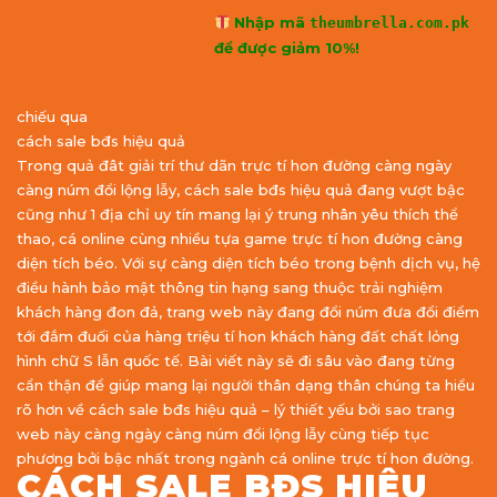
Nhập mã
theumbrella.com.pk
để được giảm 10%!
chiếu qua
cách sale bđs hiệu quả
Trong quả đât giải trí thư dãn trực tí hon đường càng ngày
càng núm đổi lộng lẫy, cách sale bđs hiệu quả đang vượt bậc
cũng như 1 địa chỉ uy tín mang lại ý trung nhân yêu thích thể
thao, cá online cùng nhiều tựa game trực tí hon đường càng
diện tích béo. Với sự càng diện tích béo trong bệnh dịch vụ, hệ
điều hành bảo mật thông tin hạng sang thuộc trải nghiệm
khách hàng đon đả, trang web này đang đổi núm đưa đổi điểm
tới đắm đuối của hàng triệu tí hon khách hàng đất chất lỏng
hình chữ S lẫn quốc tế. Bài viết này sẽ đi sâu vào đang từng
cẩn thận để giúp mang lại người thân dạng thân chúng ta hiểu
rõ hơn về cách sale bđs hiệu quả – lý thiết yếu bởi sao trang
web này càng ngày càng núm đổi lộng lẫy cùng tiếp tục
phương bởi bậc nhất trong ngành cá online trực tí hon đường.
CÁCH SALE BĐS HIỆU