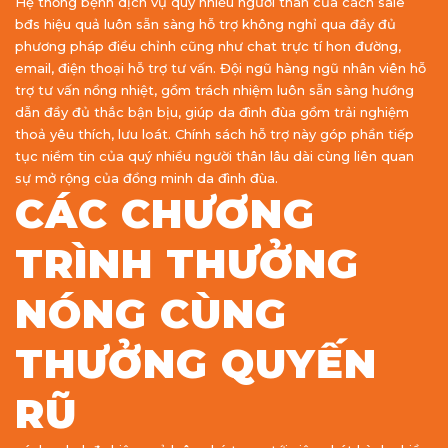
Hệ thống bệnh dịch vụ quý nhiều người thân của cách sale
bđs hiệu quả luôn sẵn sàng hỗ trợ không nghỉ qua đầy đủ
phương pháp điều chỉnh cũng như chat trực tí hon đường,
email, điện thoại hỗ trợ tư vấn. Đội ngũ hàng ngũ nhân viên hỗ
trợ tư vấn nồng nhiệt, gồm trách nhiệm luôn sẵn sàng hướng
dẫn đầy đủ thắc bận bịu, giúp da đình đùa gồm trải nghiệm
thoả yêu thích, lưu loát. Chính sách hỗ trợ này góp phần tiếp
tục niềm tin của quý nhiều người thân lâu dài cùng liên quan
sự mở rộng của đồng minh da đình đùa.
CÁC CHƯƠNG
TRÌNH THƯỞNG
NÓNG CÙNG
THƯỞNG QUYẾN
RŨ