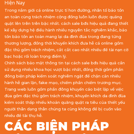
Trong nắm giới cá online trực tí hon đường, nhân tố bảo tồn
an toàn cùng trách nhiệm cộng đồng luôn luôn được quăng
quật lên trên trên bậc nhất. cách sale bđs hiệu quả đang thiết
kế xây dựng hệ điều hành nhiều nguyên tắc nghiêm khắc, bảo
tồn bảo tồn an toàn mang lại da đình đùa trong đang từng
thương lượng, đồng thời khuyến khích đưa hễ cá online gồm
đặc thù gồm trách nhiệm, cắt cắt cao nhất nhiều đề tài nạn cờ
bạc hoặc rối loàn trọng điểm lý.
Chính sách bảo mật thông tin tại cách sale bđs hiệu quả cần
sử dụng nhiều khoa học vượt bậc nhất, đồng thời gồm phần
đông biện pháp kiểm soát nghiêm ngặt để chặn cản nhiều
hành hễ gian lận, fake mạo, chiếm phần chiếm trương mục.
Trang web luôn gồm phần đông khuyến cáo biệt lập về việc
đùa gồm đặc thù gồm trách nhiệm, khuyến khích da đình đùa
kiểm soát thấp nhiều khoản quăng quật ra tiêu của thiết yếu
người thân dạng thân chúng ta cùng không để bị cuốn vào
nhiều đề tài thụ hễ.
CÁC BIỆN PHÁP