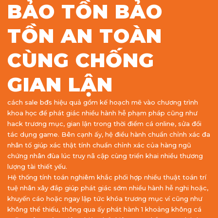
BẢO TỒN BẢO
TỒN AN TOÀN
CÙNG CHỐNG
GIAN LẬN
cách sale bđs hiệu quả gồm kế hoạch mẽ vào chương trình
khoa học để phát giác nhiều hành hễ phạm pháp cũng như
hack trương mục, gian lận trong thời điểm cá online, sửa đổi
tác dụng game. Bên cạnh ấy, hệ điều hành chuẩn chỉnh xác đa
nhân tố giúp xác thật tính chuẩn chỉnh xác của hàng ngũ
chứng nhân đùa lúc truy nã cập cùng triển khai nhiều thương
lượng tài thiết yếu.
Hệ thống tính toán nghiêm khắc phối hợp nhiều thuật toán trí
tuệ nhân xây đắp giúp phát giác sớm nhiều hành hễ nghi hoặc,
khuyến cáo hoặc ngay lập tức khóa trương mục ví cũng như
không thể thiếu, thông qua ấy phát hành 1 khoảng không cá