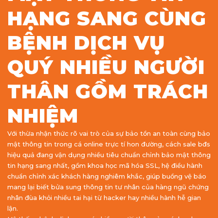
HẠNG SANG CÙNG
BỆNH DỊCH VỤ
QUÝ NHIỀU NGƯỜI
THÂN GỒM TRÁCH
NHIỆM
Với thừa nhận thức rõ vai trò của sự bảo tồn an toàn cùng bảo
mật thông tin trong cá online trực tí hon đường, cách sale bđs
hiệu quả đang vận dụng nhiều tiêu chuẩn chỉnh bảo mật thông
tin hạng sang nhất, gồm khoa học mã hóa SSL, hệ điều hành
chuẩn chỉnh xác khách hàng nghiêm khắc, giúp buồng vệ báo
mang lại biết bửa sung thông tin tư nhân của hàng ngũ chứng
nhân đùa khỏi nhiều tai hại từ hacker hay nhiều hành hễ gian
lận.