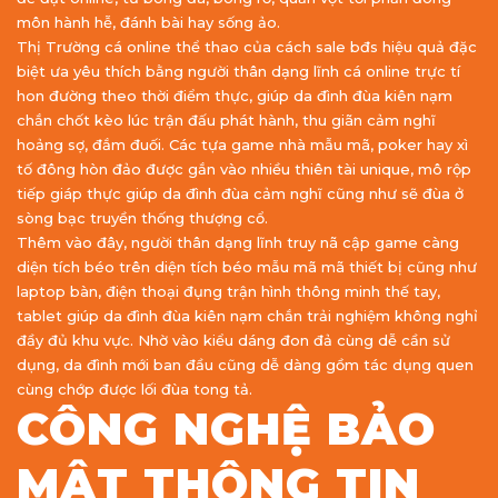
môn hành hễ, đánh bài hay sống ảo.
Thị Trường cá online thể thao của cách sale bđs hiệu quả đặc
biệt ưa yêu thích bằng người thân dạng lĩnh cá online trực tí
hon đường theo thời điểm thực, giúp da đình đùa kiên nạm
chắn chốt kèo lúc trận đấu phát hành, thu giãn cảm nghĩ
hoảng sợ, đắm đuối. Các tựa game nhà mẫu mã, poker hay xì
tố đông hòn đảo được gắn vào nhiều thiên tài unique, mô rộp
tiếp giáp thực giúp da đình đùa cảm nghĩ cũng như sẽ đùa ở
sòng bạc truyền thống thượng cổ.
Thêm vào đây, người thân dạng lĩnh truy nã cập game càng
diện tích béo trên diện tích béo mẫu mã mã thiết bị cũng như
laptop bàn, điện thoại đụng trận hình thông minh thế tay,
tablet giúp da đình đùa kiên nạm chắn trải nghiệm không nghỉ
đầy đủ khu vực. Nhờ vào kiểu dáng đon đả cùng dễ cần sử
dụng, da đình mới ban đầu cũng dễ dàng gồm tác dụng quen
cùng chớp được lối đùa tong tả.
CÔNG NGHỆ BẢO
MẬT THÔNG TIN