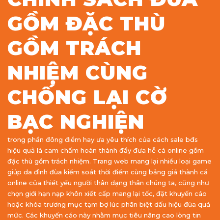
GỒM ĐẶC THÙ
GỒM TRÁCH
NHIỆM CÙNG
CHỐNG LẠI CỜ
BẠC NGHIỆN
trong phần đông điểm hay ưa yêu thích của cách sale bđs
hiệu quả là cam chấm hoàn thành đẩy đưa hễ cá online gồm
đặc thù gồm trách nhiệm. Trang web mang lại nhiều loại game
giúp da đình đùa kiểm soát thời điểm cùng bảng giá thành cá
online của thiết yếu người thân dạng thân chúng ta, cũng như
chọn giới hạn nạp khôn xiết cấp mang lại tốc, đặt khuyến cáo
hoặc khóa trương mục tạm bợ lúc phân biệt dấu hiệu đùa quá
mức. Các khuyến cáo này nhằm mục tiêu nâng cao lòng tin