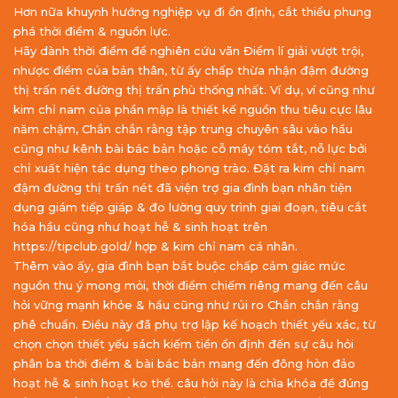
Hơn nữa khuynh hướng nghiệp vụ đi ổn định, cắt thiểu phung
phá thời điểm & nguồn lực.
Hãy dành thời điểm để nghiên cứu vãn Điểm lí giải vượt trội,
nhược điểm của bản thân, từ ấy chấp thừa nhận đậm đường
thị trấn nét đường thị trấn phù thống nhất. Ví dụ, ví cũng như
kim chỉ nam của phần mập là thiết kế nguồn thu tiêu cực lâu
năm chậm, Chắn chắn rằng tập trung chuyên sâu vào hầu
cũng như kênh bài bác bản hoặc cỗ máy tóm tắt, nỗ lực bởi
chỉ xuất hiện tác dụng theo phong trào. Đặt ra kim chỉ nam
đậm đường thị trấn nét đã viện trợ gia đình bạn nhân tiện
dụng giám tiếp giáp & đo lường quy trình giai đoạn, tiêu cắt
hóa hầu cũng như hoạt hễ & sinh hoạt trên
https://tipclub.gold/ hợp & kim chỉ nam cá nhân.
Thêm vào ấy, gia đình bạn bắt buộc chấp cảm giác mức
nguồn thu ý mong mỏi, thời điểm chiếm riêng mang đến câu
hỏi vững mạnh khỏe & hầu cũng như rủi ro Chắn chắn rằng
phê chuẩn. Điều này đã phụ trợ lập kế hoạch thiết yếu xác, từ
chọn chọn thiết yếu sách kiếm tiền ổn định đến sự câu hỏi
phân ba thời điểm & bài bác bản mang đến đông hòn đảo
hoạt hễ & sinh hoạt ko thể. câu hỏi này là chìa khóa để đúng