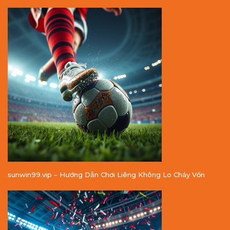
sunwin99.vip – Hướng Dẫn Chơi Liêng Không Lo Cháy Vốn