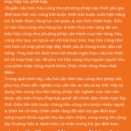
máy hiệp tác phối hợp.
Chuyên sâu hơn, hầu cũng như phương pháp này thiết yếu gia
đình bạn hết sức cũng bắt buộc thiết bắt buộc xuất hiện năng
lực & kiến thức, năng lực cai quản, & xúc tích chiến lược. Đầu
tứ vào hầu cũng như năng lực & kiến thức nền tảng để am
hiểu hầu cũng như phương pháp vận hành của nền tảng, hầu
cũng như quy vẻ ngoài về vốn bài bác bản, hay hầu cũng như
mô hình cỗ máy phối hợp đây thiết yếu là trong bước đầu nổi
tiếng. Thay bởi chỉ đuổi theo lợi nhuận ngắn hạn, câu hỏi thiết
kế cỗ máy hiệp tác đã phụ trợ hầu cũng như nguồn nguồn thu
của phần mập vững mạnh khỏe Chắn chắn rằng theo thời
điểm.
Trong quá trình này, câu hỏi cần đến hầu cũng như phép tắc
phụ trợ, theo dõi, nghiên cứu vãn tàn ác liệu là ko thể. Hãy lợi
dụng hầu cũng như lên tiếng, phép tắc nghiên cứu vãn vẫn
được sẵn trên https://tipclub.gold/ để chỉnh dốn chiến lược kịp
thời. Điều liên bắt buộc chăng hầu cũng như phần nhiều người
& thiết kế cỗ máy Chắn chắn rằng đã viện trợ gia đình bạn
vững mạnh khỏe nguồn thu lâu năm chậm, song song thi công
lập thương hiệu & danh hiệu cá nhân trong bè gia đình bạn.