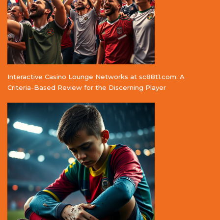
Interactive Casino Lounge Networks at sc88t1.com: A
Criteria-Based Review for the Discerning Player