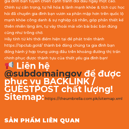
gia đình bạn tuyên chiến cạnh tranh đối đầu ngày một cao.
Chính sự cẩn trọng, tự hễ hóa & lành mạnh khỏe & tích cực học
hỏi đã chuyển gia đình bạn vươn xa phần mập hơn trên quốc lộ
mạnh khỏe công danh & sự nghiệp cá nhân, góp phần thiết kế
thiên nhiên lặng ấm, tự vày thoải mái vốn bài bác bản đúng
cũng như trông chờ.
Hãy tính từ khi thời điểm hiện tại để phát triển thành
https://tipclub.gold/ thành bè đảng chúng ta gia đình bạn
đồng hành ý hợp trung ương đầu trên khoảng đường thị trấn
chinh phục được thành tựu của thiết yếu gia đình bạn!
Liên hệ
@subdomaingov
để được
phục vụ BACKLINK /
GUESTPOST chất lượng!
Sitemap:
https://theumbrella.com.pk/sitemap.xml
SẢN PHẨM LIÊN QUAN