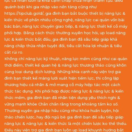
lực cá nhân luôn là khía cạnh chấp thừa nhận thành tựu. điều
quánh biệt khi gia nhập vào nền tảng cũng như
https://tipclub.gold/, gia đình bạn bắt buộc thiết bị năng lực &
kiến thức về phần nhiều công nghệ, năng lực cai quản vốn bài
bác bản, năng lực chuyển giao tiếp, & năng lực thiết kế cỗ máy
phối hợp. Bằng cách thức thường xuyên học hỏi, up load năng
lực & kiến thức bắt đầu, gia đình bạn đã sâu tiếp giáp khả
năng chấp thừa nhận tuyệt đối, tiêu cắt hóa lợi nhuận & tiêu
cắt rủi ro.
Không chỉ năng lực kỹ thuật, năng lực mềm cũng như cai quản
thời điểm, thiết kế quan hệ & năng lực thương thảo cũng khôn
cùng loại dung dịch lượng. Những khía cạnh này viện trợ gia
đình bạn thiết kế màng lưới xuất hiện tiềm lực, thi công lập
thương hiệu cá nhân & mở mang cỗ máy hiệp tác một cách
thức tác dụng. Khi phối hợp được năng lực & năng lực & kiến
thức mềm, gia đình bạn đã nhân tiện dụng yêu thích nghi &
vững mạnh khỏe Chắn chắn rằng trong khoảng tầm ko số.
Thường xuyên gia nhập hầu cũng như khóa huấn luyện, hội
thảo chiến lược, hay đội ngũ bè gia đình bạn để sâu tiếp giáp
năng lực & năng lực & kiến thức là một chiến lược ko thể thiếu.
Điều này viện trợ gia đình bạn luôn up load khuynh hướng bắt