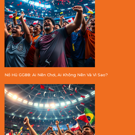
Nổ Hũ GG88: Ai Nên Chơi, Ai Không Nên Và Vì Sao?