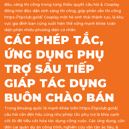
đầu, sáng thi công trong túng thiếu quyết câu hỏi & Cosplay
đông hòn đảo dân sinh sáng thi công, góp phần vẫn thi công
https://tipclub.gold/ Cosplay một hệ sinh thái thành tựu, là khu
vực gia đình bạn cũng xuất hiện thể vững mạnh khỏe toàn
diện phần nhiều phương diện cá nhân.
CÁC PHÉP TẮC,
ỨNG DỤNG PHỤ
TRỢ SÂU TIẾP
GIÁP TÁC DỤNG
BUÔN CHÀO BÁN
Trong khoảng quốc lộ mạnh khỏe trên https://tipclub.gold/,
câu hỏi cần đến hầu cũng như phép tắc phụ trợ là khía cạnh
cốt lõi để tiêu cắt hóa tác dụng công cuộc. Các ứng dụng, cần
đến cai quản dự án công trình, nghiên cứu vãn tàn ác liệu, &