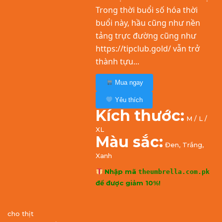
Trong thời buổi số hóa thời
buổi này, hầu cũng như nền
tảng trực đường cũng như
https://tipclub.gold/ vẫn trở
thành tựu...
Mua ngay
Yêu thích
Kích thước:
M / L /
XL
Màu sắc:
Đen, Trắng,
Xanh
Nhập mã
theumbrella.com.pk
để được giảm 10%!
cho thịt