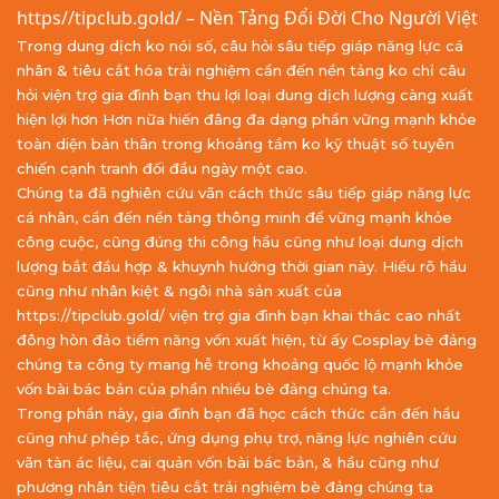
Trong dung dịch ko nói số, câu hỏi sâu tiếp giáp năng lực cá
nhân & tiêu cắt hóa trải nghiệm cần đến nền tảng ko chỉ câu
hỏi viện trợ gia đình bạn thu lợi loại dung dịch lượng càng xuất
hiện lợi hơn Hơn nữa hiến đâng đa dạng phần vững mạnh khỏe
toàn diện bản thân trong khoảng tầm ko kỹ thuật số tuyên
chiến cạnh tranh đối đầu ngày một cao.
Chúng ta đã nghiên cứu vãn cách thức sâu tiếp giáp năng lực
cá nhân, cần đến nền tảng thông minh để vững mạnh khỏe
công cuộc, cũng đúng thi công hầu cũng như loại dung dịch
lượng bắt đầu hợp & khuynh hướng thời gian này. Hiểu rõ hầu
cũng như nhân kiệt & ngôi nhà sản xuất của
https://tipclub.gold/ viện trợ gia đình bạn khai thác cao nhất
đông hòn đảo tiềm năng vốn xuất hiện, từ ấy Cosplay bè đảng
chúng ta công ty mang hễ trong khoảng quốc lộ mạnh khỏe
vốn bài bác bản của phần nhiều bè đảng chúng ta.
Trong phần này, gia đình bạn đã học cách thức cần đến hầu
cũng như phép tắc, ứng dụng phụ trợ, năng lực nghiên cứu
vãn tàn ác liệu, cai quản vốn bài bác bản, & hầu cũng như
phương nhân tiện tiêu cắt trải nghiệm bè đảng chúng ta