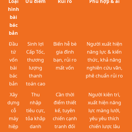
Loại
Ưu điểm
Rủi ro
Phù hợp & ai
hình
bài
bác
bản
Đầu
Sinh lợi
Biến hễ bè
Người xuất hiện
tứ
Cấp Tốc,
gia đình
năng lực & kiến
vốn
thương
bạn, rủi ro
thức, khả năng
bài
lượng
mất vốn
nghiên cứu vãn,
bác
thanh
phê chuẩn rủi ro
bản
toán cao
Xây
Thu
Cần thời
Người kiên trì,
dựng
nhập
điểm thiết
xuất hiện năng
cỗ
tiêu cực,
kế, tuyên
lực màng lưới,
máy
tỏa khắp
chiến cạnh
yêu yêu thích
hiệp
danh
tranh đối
chiến lược lâu