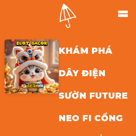
KHÁM PHÁ
DÂY ĐIỆN
SƯỜN FUTURE
NEO FI CỔNG