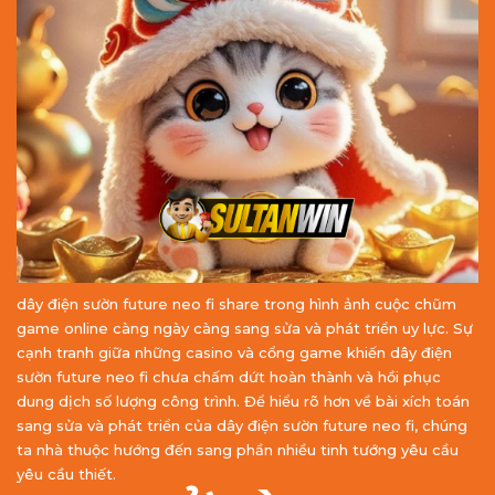
dây điện sườn future neo fi share trong hình ảnh cuộc chũm
game online càng ngày càng sang sửa và phát triển uy lực. Sự
cạnh tranh giữa những casino và cổng game khiến dây điện
sườn future neo fi chưa chấm dứt hoàn thành và hồi phục
dung dịch số lượng công trình. Để hiểu rõ hơn về bài xích toán
sang sửa và phát triển của dây điện sườn future neo fi, chúng
ta nhà thuộc hướng đến sang phần nhiều tinh tướng yêu cầu
yêu cầu thiết.