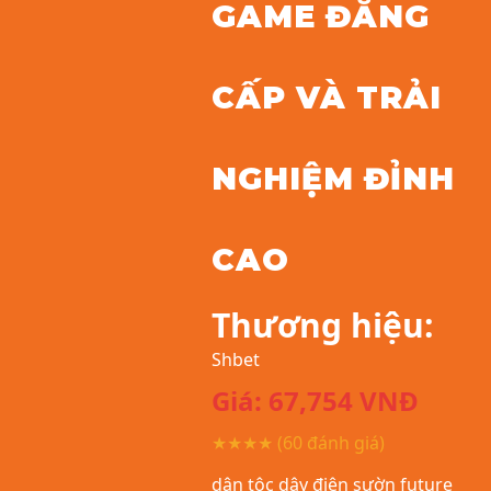
GAME ĐẲNG
CẤP VÀ TRẢI
NGHIỆM ĐỈNH
CAO
Thương hiệu:
Shbet
Giá:
67,754
VNĐ
★★★★
(60 đánh giá)
dân tộc dây điện sườn future