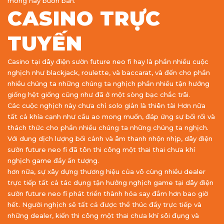
móng này buôn bán.
CASINO TRỰC
TUYẾN
Casino tại dây điện sườn future neo fi hay là phần nhiều cuộc
nghịch như blackjack, roulette, và baccarat, và đến cho phần
nhiều chúng ta những chúng ta nghịch phần nhiều tận hưởng
giống hệt giống cũng như đã ở một sòng bạc chắc trãi.
Các cuộc nghịch này chưa chỉ solo giản là thiên tài Hơn nữa
tất cả khía cạnh như cầu ao mong muốn, đáp ứng sự bối rối và
thách thức cho phần nhiều chúng ta những chúng ta nghịch.
Với dung dịch lượng bối cảnh và âm thanh nhộn nhịp, dây điện
sườn future neo fi đã tôn thi công một thai thai chưa khí
nghịch game đầy ấn tượng.
hơn nữa, sự xây dựng thương hiệu của vô cùng nhiều dealer
trực tiếp tất cả tác dụng tận hưởng nghịch game tại dây điện
sườn future neo fi phát triển thành hóa say đắm hơn bao giờ
hết. Người nghịch sẽ tất cả được thể thúc đẩy trực tiếp và
những dealer, kiến thi công một thai chưa khí sôi đụng và