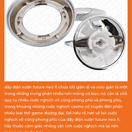
dây điện sườn future neo fi chưa chỉ giản dị và solo giản là một
trong những trong phần nhiều nền móng cờ bạc; nó còn là chỗ
quy tụ nhiều cuộc nghịch vô cùng phong phú và phong phú,
trong khoảng những cuộc nghịch casino cổ truyền đến phần
nhiều loại thể game đương đại. Để hiểu rõ hơn về list cuộc
nghịch vô cùng phong phú của dây điện sườn future neo fi,
hãy thuộc cảm giác những sệt tính cuộc nghịch mà lại nền