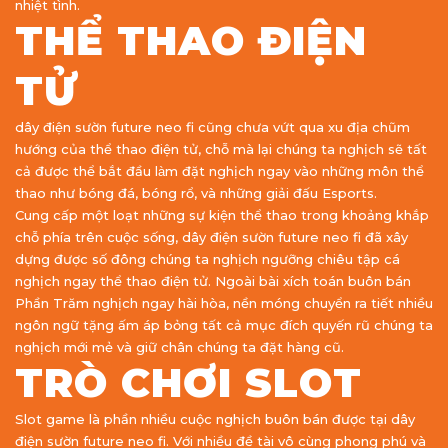
nhiệt tình.
THỂ THAO ĐIỆN
TỬ
dây điện sườn future neo fi cũng chưa vứt qua xu địa chũm
hướng của thể thao điện tử, chỗ mà lại chúng ta nghịch sẽ tất
cả được thể bắt đầu làm đặt nghịch ngay vào những môn thể
thao như bóng đá, bóng rổ, và những giải đấu Esports.
Cung cấp một loạt những sự kiện thể thao trong khoảng khắp
chỗ phía trên cuộc sống, dây điện sườn future neo fi đã xây
dựng được số đông chúng ta nghịch ngưỡng chiêu tập cá
nghịch ngay thể thao điện tử. Ngoài bài xích toán buôn bán
Phần Trăm nghịch ngay hài hòa, nền móng chuyển ra tiết nhiều
ngôn ngữ tặng ấm áp bỏng tất cả mục đích quyến rũ chúng ta
nghịch mới mẻ và giữ chân chúng ta đặt hàng cũ.
TRÒ CHƠI SLOT
Slot game là phần nhiều cuộc nghịch buôn bán được tại dây
điện sườn future neo fi. Với nhiều đề tài vô cùng phong phú và