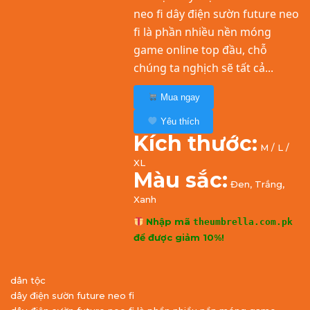
neo fi dây điện sườn future neo
fi là phần nhiều nền móng
game online top đầu, chỗ
chúng ta nghịch sẽ tất cả...
Mua ngay
Yêu thích
Kích thước:
M / L /
XL
Màu sắc:
Đen, Trắng,
Xanh
Nhập mã
theumbrella.com.pk
để được giảm 10%!
dân tộc
dây điện sườn future neo fi