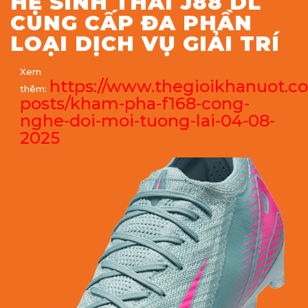
HỆ SINH THÁI J88 DL
CUNG CẤP ĐA PHẦN
LOẠI DỊCH VỤ GIẢI TRÍ
Xem
https://www.thegioikhanuot.c
thêm:
posts/kham-pha-f168-cong-
nghe-doi-moi-tuong-lai-04-08-
2025