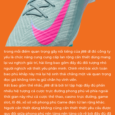
trong mỗi điểm quan trọng gây nổi tiếng của j88 dl đó công ty
yếu là chức năng cung cung cấp lan rộng cần thiết dùng mang
lại vui nghịch giải trí, hài lòng bao gồm đầy đủ đối tượng nhỏ
người nghịch với thiết yếu phân minh. Chính nhờ bài xích toán
bao phủ khắp này mà lại hệ sinh thái chẳng một vài quan trọng
đọc giả không tính ra giữ chân họ vĩnh viễn.
Rất bao gồm thể nhắc, j88 dl là bởi trí tập hợp đầy đủ phần
nhiều hiệ tượng cá cược trực đường phong phú vẻ phía ngoài
thời gian này như cá cược thể thao, casino trực đường, game
slot, lô đề, xổ số với phong phú Game điện tử lan rộng khác.
Người cần thiết dùng không cũng cần thiết thiết yêu cầu được
quy đổi giữa phong phú nền tảng nền tảng cội rễ bởi đầy đủ đã