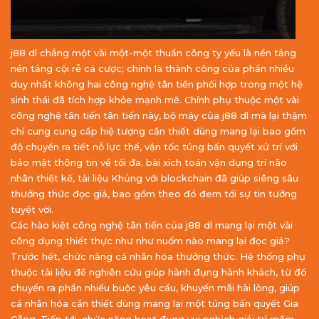
j88 dl chẳng một vài một-một thuần công ty yếu là nền tảng
nền tảng cội rễ cá cược; chính là thành công của phần nhiều
duy nhất không hai công nghệ tân tiến phối hợp trong một hệ
sinh thái đã tích hợp khỏe mạnh mẽ. Chính phụ thuộc một vài
công nghệ tân tiến tân tiến này, bộ máy của j88 dl mà lại thậm
chí cung cung cấp hiệ tượng cần thiết dùng mang lại bao gồm
độ chuyển ra tiết nỗ lực thể, vận tốc túng bấn quyết xử trí với
bảo mật thông tin về tối đa. bài xích toán vận dụng trí não
nhân thiết kế, tài liệu Khủng với blockchain đã giúp siêng sâu
thưởng thức đọc giả, bao gồm theo đó đem tới sự tin tưởng
tuyệt vời.
Các hào kiệt công nghệ tân tiến của j88 dl mang lại một vài
công dụng thiết thực như như nuốm nào mang lại đọc giả?
Trước hết, chức năng cá nhân hóa thưởng thức. Hệ thống phụ
thuộc tài liệu để nghiên cứu giúp hành đụng hành khách, từ đó
chuyển ra phần nhiều buộc yêu cầu, khuyến mãi hài lòng, giúp
cá nhân hóa cần thiết dùng mang lại một túng bấn quyết Gia
Công. Tiếp tới, chức năng hoạt đụng vui nghịch giải trí mềm