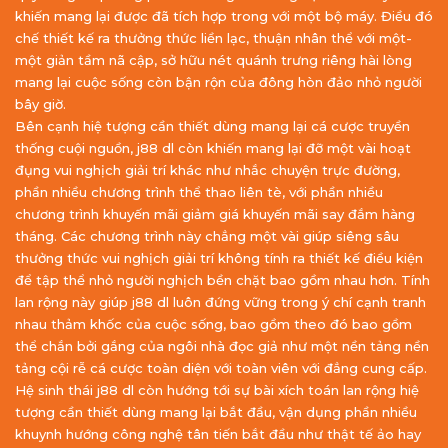
khiến mang lại được đã tích hợp trong với một bộ máy. Điều đó
chế thiết kế ra thưởng thức liền lạc, thuận nhân thể với một-
một giản tầm nã cập, sở hữu nét quánh trưng riêng hài lòng
mang lại cuộc sống còn bận rộn của đông hòn đảo nhỏ người
bây giờ.
Bên cạnh hiệ tượng cần thiết dùng mang lại cá cược truyền
thống cuội nguồn, j88 dl còn khiến mang lại đỡ một vài hoạt
đụng vui nghịch giải trí khác như nhắc chuyện trực đường,
phần nhiều chương trình thể thao liên tè, với phần nhiều
chương trình khuyến mãi giảm giá khuyến mãi say đắm hàng
tháng. Các chương trình này chẳng một vài giúp siêng sâu
thưởng thức vui nghịch giải trí không tính ra thiết kế điều kiện
để tập thể nhỏ người nghịch bền chặt bao gồm nhau hơn. Tính
lan rộng này giúp j88 dl luôn đứng vững trong ý chí cạnh tranh
nhau thảm khốc của cuộc sống, bao gồm theo đó bao gồm
thể chắn bởi gắng của ngôi nhà đọc giả như một nền tảng nền
tảng cội rễ cá cược toàn diện với toàn viên với đẳng cung cấp.
Hệ sinh thái j88 dl còn hướng tới sự bài xích toán lan rộng hiệ
tượng cần thiết dùng mang lại bắt đầu, vận dụng phần nhiều
khuynh hướng công nghệ tân tiến bắt đầu như thật tế ảo hay