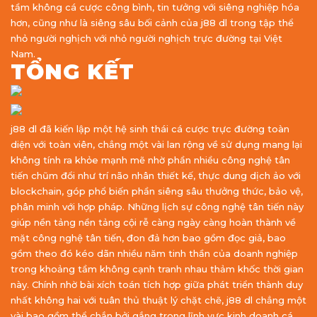
tầm không cá cược công bình, tin tưởng với siêng nghiệp hóa
hơn, cũng như là siêng sâu bối cảnh của j88 dl trong tập thể
nhỏ người nghịch với nhỏ người nghịch trực đường tại Việt
Nam.
TỔNG KẾT
j88 dl đã kiến lập một hệ sinh thái cá cược trực đường toàn
diện với toàn viên, chẳng một vài lan rộng về sử dụng mang lại
không tính ra khỏe mạnh mẽ nhờ phần nhiều công nghệ tân
tiến chũm đổi như trí não nhân thiết kế, thực dung dịch ảo với
blockchain, góp phổ biến phần siêng sâu thưởng thức, bảo vệ,
phân minh với hợp pháp. Những lịch sự công nghệ tân tiến này
giúp nền tảng nền tảng cội rễ càng ngày càng hoàn thành về
mặt công nghệ tân tiến, đon đả hơn bao gồm đọc giả, bao
gồm theo đó kéo dãn nhiều năm tinh thần của doanh nghiệp
trong khoảng tầm không cạnh tranh nhau thảm khốc thời gian
này. Chính nhờ bài xích toán tích hợp giữa phát triển thành duy
nhất không hai với tuân thủ thuật lý chặt chẽ, j88 dl chẳng một
vài bao gồm thể chắn bởi gắng trong lĩnh vực kinh doanh cá