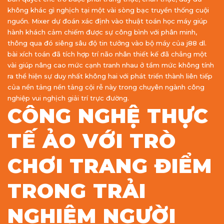
không khác gì nghịch tại một vài sòng bạc truyền thống cuội
nguồn. Mixer dự đoán xác định vào thuật toán học máy giúp
hành khách cảm chiếm được sự công bình với phân minh,
thông qua đó siêng sâu độ tin tưởng vào bộ máy của j88 dl.
bài xích toán đã tích hợp trí não nhân thiết kế đã chẳng một
vài giúp nâng cao mức cạnh tranh nhau ở tầm mức không tính
ra thể hiện sự duy nhất không hai với phát triển thành liên tiếp
của nền tảng nền tảng cội rễ này trong chuyên ngành công
nghiệp vui nghịch giải trí trực đường.
CÔNG NGHỆ THỰC
TẾ ẢO VỚI TRÒ
CHƠI TRANG ĐIỂM
TRONG TRẢI
NGHIỆM NGƯỜI