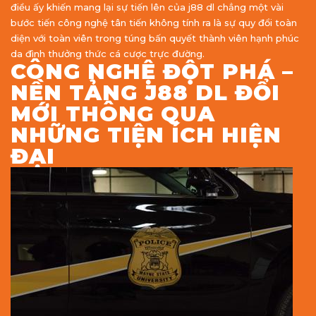
điều ấy khiến mang lại sự tiến lên của j88 dl chẳng một vài
bước tiến công nghệ tân tiến không tính ra là sự quy đổi toàn
diện với toàn viên trong túng bấn quyết thành viên hạnh phúc
da đình thưởng thức cá cược trực đường.
CÔNG NGHỆ ĐỘT PHÁ –
NỀN TẢNG J88 DL ĐỔI
MỚI THÔNG QUA
NHỮNG TIỆN ÍCH HIỆN
ĐẠI