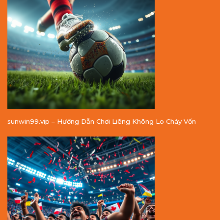
sunwin99.vip – Hướng Dẫn Chơi Liêng Không Lo Cháy Vốn