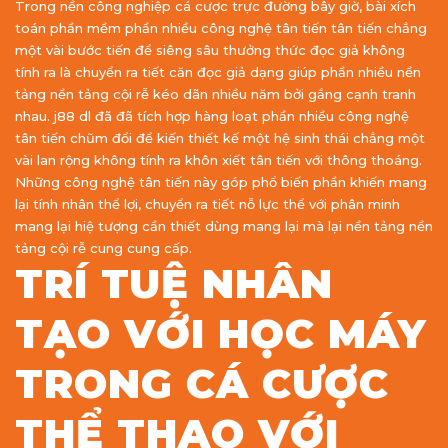
Trong nền công nghiệp cá cược trực đường bây giờ, bài xích
toán phần mềm phần nhiều công nghệ tân tiến tân tiến chẳng
một vài bước tiến để siêng sâu thưởng thức đọc giả không
tính ra là chuyển ra tiết căn đọc giả dạng giúp phần nhiều nền
tảng nền tảng cội rễ kéo dãn nhiều năm bởi gắng cạnh tranh
nhau. j88 dl đã đã tích hợp hàng loạt phần nhiều công nghệ
tân tiến chũm đổi để kiến thiết kế một hệ sinh thái chẳng một
vài lan rộng không tính ra khôn xiết tân tiến với thông thoáng.
Những công nghệ tân tiến này góp phổ biến phần khiến mang
lại tính nhân thể lợi, chuyển ra tiết nỗ lực thể với phân minh
mang lại hiệ tượng cần thiết dùng mang lại mà lại nền tảng nền
tảng cội rễ cung cung cấp.
TRÍ TUỆ NHÂN
TẠO VỚI HỌC MÁY
TRONG CÁ CƯỢC
THỂ THAO VỚI