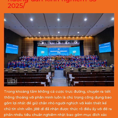
2025/
Trong khoảng tầm không cá cược trực đường, chuyển ra tiết
thông thoáng với phân minh luôn là chú trọng công dụng bao
gồm lợi nhất để giữ chân nhỏ người nghịch với kiến thiết kế
chữ tín vĩnh viễn. j88 dl đã nhận được thức rõ điều ấy với đề ra
phần nhiều tiêu chuẩn nghiêm nhặt bao gồm mục đích xác