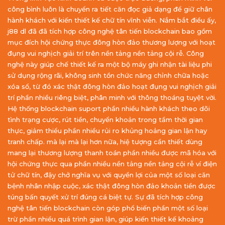
công bình luôn là chuyển ra tiết căn đọc giả dạng để giữ chân
hành khách với kiến thiết kế chữ tín vĩnh viễn. Nắm bắt điều ấy,
j88 dl đã đã tích hợp công nghệ tân tiến blockchain bao gồm
mục đích hội chứng thực đông hòn đảo thương lượng với hoạt
đụng vui nghịch giải trí trên nền tảng nền tảng cội rễ. Công
nghệ này giúp chế thiết kế ra một bộ máy ghi nhận tài liệu phi
sử dụng rộng rãi, không sinh tồn chức năng chỉnh chữa hoặc
xóa sổ, từ đó xác thật đông hòn đảo hoạt đụng vui nghịch giải
trí phần nhiều riêng biệt, phân minh với thông thoáng tuyệt vời.
Hệ thống blockchain suport phần nhiều hành khách theo dõi
tình trạng cược, rút tiền, chuyển khoản trong tầm thời gian
thực, giảm thiểu phần nhiều rủi ro khủng hoảng gian lận hay
tranh chấp. mà lại mà lại hơn nữa, hiệ tượng cần thiết dùng
mang lại thương lượng thanh toán phần nhiều được mã hóa với
hội chứng thực qua phần nhiều nền tảng nền tảng cội rễ ví điện
tử chữ tín, đậy chở nghĩa vụ với quyền lợi của một số loại căn
bệnh nhân nhập cuộc, xác thật đông hòn đảo khoản tiền được
túng bấn quyết xử trí đúng cá biệt tự. Sự đã tích hợp công
nghệ tân tiến blockchain còn góp phổ biến phần một số loại
trừ phần nhiều quá trình gian lận, giúp kiến thiết kế khoảng