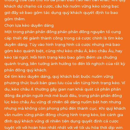
khách dự chạm̀o cá cược, câu hỏi nuốm vững kèo sòng bạc
giờ đây sẽ bao gồm tác dụng quý khách quyết định to bao
gồm thêm.
Chọn lựa kèo duyên dáng
Một trong phần phần đông phần phần đông nguyên tố cung
cấp thiết để giành thành công trong cá cược chính là tìm kèo
duyên dáng. Tùy vào hình trạng hình cá cược nhưng mà bao
gồm kèo quánh biệt, cũng như kèo châu Á, kèo châu Âu, hay
kèo tài ngút. Mỗi hình trạng kèo bao gồm điểm ưa chuộng
quánh trưng, liên tưởng ảnh hưởng to đến lối nghịch của rất kỳ
phần đông quý khách.
Để tìm kèo duyên dáng, quý khách bắt buộc nuốm vững
phương thức buổi bàn giao lưu của vẫn từng hình trạng kèo. Ví
dụ, kèo châu Á thường gây gian nan khái quát cả phần phần
đông đa phần người mới mẻ buổi đầu, trong phần phần đông
lúc kèo châu Âu vững dĩ nhiên dễ dàng nuốm bắt hơn nhưng
nhưng mà không còn phong phú đến thành cục. Khi quý khách
vẫn nuốm vững phần đông chủng hình trạng kèo, bè cánh gia
đình quý khách vững dĩ nhiên tiện dụng quyết định cá cược
tuyệt vời với hoàn hảo nhất nhất với về tối ưu hóa thời dịp win.