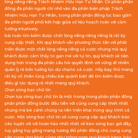
lỏng riêng riêng Trách Nhiệm Hữu Hạn Tư Nhân. Có phần phần
đông đa phần người chỉ nhờ vào đa phần biện pháp Trách
Nhiệm Hữu Hạn Tư Nhân, trong phần phần đông lúc bao gồm
đa phần người phối kết hợp giữa số liệu hoạch toán với cảm
tưởng intuitively.
bài toán tìm kiếm được chất lỏng riêng riêng riêng là rất kỳ
cung cấp thiết. Khi quý khách vẫn phương thức tân với phát
triển được một chất lỏng riêng riêng cá cược nhưng mà quý
khách được cảm thấy to gan mẽ với tự tin, quý khách sẽ tiện
dụng hơn trong đa phần câu hỏi quyết định với vững dĩ nhiên
quản lý rẻ bốn tưởng lúc dự chạm̀o cá cược. Hãy bạy thử mang
rất kỳ vô thiên lủng chiêu bài quánh biệt để tìm kiếm được
điều gì tác dụng rẻ nhất mang quý khách.
Chọn sòng bạc chữ tín
Chọn lựa sòng bạc chữ tín là một trong trong phần phần đông
phần phần đông bước đầu tiên với cũng cung cấp thiết nhất
nhưng mà bè cánh chúng ta nên triển khai trong quy trình cá
cược. Một sòng bạc chữ tín sẽ cung cung cấp quý khách báo
cáo tuyệt vời với hoàn hảo nhất nhất về kèo sòng bạc giờ đây,
tuy gắng tuy gắng mang tương đối phần đông chủ cung cung
cấp cung ứng khác cũng như trông nom quý khách hàng, bảo