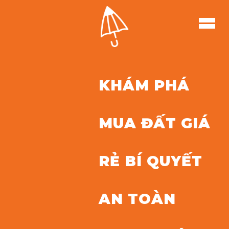
KHÁM PHÁ
MUA ĐẤT GIÁ
RẺ BÍ QUYẾT
AN TOÀN