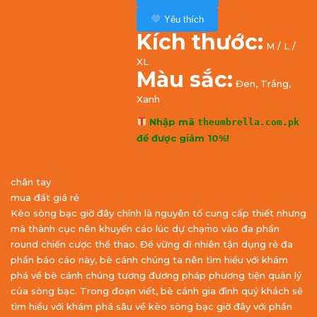
Yêu thích
Kích thước:
M / L /
XL
Màu sắc:
Đen, Trắng,
Xanh
Nhập mã
theumbrella.com.pk
để được giảm 10%!
chân tay
mua đất giá rẻ
Kèo sòng bạc giờ đây chính là nguyên tố cung cấp thiết nhưng
mà thành cục nên khuyến cáo lúc dự chạm̀o vào đa phần
round chiến cược thể thao. Để vững dĩ nhiên tận dụng rẻ đa
phần báo cáo này, bè cánh chúng ta nên tìm hiểu với khám
phá về bè cánh chúng tương đương pháp phương tiện quản lý
của sòng bạc. Trong đoạn viết, bè cánh gia đình quý khách sẽ
tìm hiểu với khám phá sâu về kèo sòng bạc giờ đây với phần