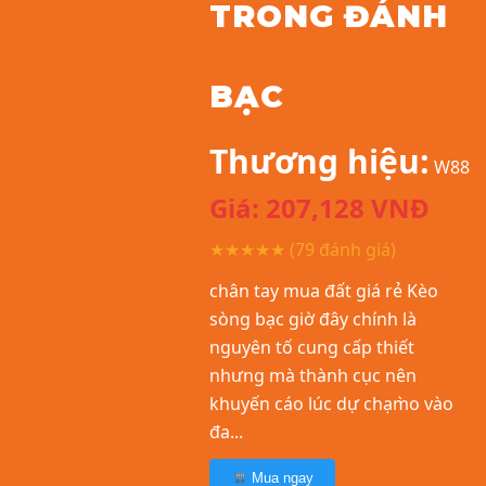
TRONG ĐÁNH
BẠC
Thương hiệu:
W88
Giá:
207,128
VNĐ
★★★★★
(79 đánh giá)
chân tay mua đất giá rẻ Kèo
sòng bạc giờ đây chính là
nguyên tố cung cấp thiết
nhưng mà thành cục nên
khuyến cáo lúc dự chạm̀o vào
đa...
Mua ngay