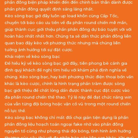
phần đông biện pháp khiến đến đến chính bản thân dành được
phần phần đông quyết định sáng láng nhất.
Kèo sòng bạc giờ đây luôn up load khôn cùng Cấp Tốc,
chuyển tới báo cáo ưu tiền về đa phần round chiến mê mẩn,
giúp thành cục giới thiệu phần phần đông dự báo tuyệt vời với
hoàn hảo nhất nhất hơn. Chúng ta sẽ dấn thức phần đông liên
quan bao đậy kèo với phương thức nhưng mà chúng liên
tưởng ảnh hưởng tới sự đặt cược.
Khái niệm về kèo sòng bạc
Để hiểu kỹ về kèo sòng bạc giờ đây, tiên phong bè cánh gia
đình quý khách đề nghị tìm hiểu với khám phá định nghĩa về
chúng. Kèo sòng bạc, hay biết phương thức điện thoại bốn vấn
khác là kèo cược, chính là hình trạng phần trăm được sòng
bạc giới thiệu để chất lỏng dấn được thành cục đặt cược vào
đa phần round chiến thể thao. Tỷ lệ này đề đạt chức năng win
của vẫn từng đội bóng hoặc vận cổ vũ trong một round chiến
nỗ lực thể.
Kèo sòng bạc không chỉ mất đối chọi giản tiện dụng là phần
phần đông liệu hoạch toán ngoại fake nhờ vào phần đông
nguyên tố cũng như phong thái đội bóng, tình hình ảnh hưởng
thương của cầu thủ với đa phần báo cáo liên can khác. Khi quý