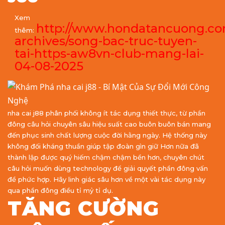
Xem
http://www.hondatancuong.co
thêm:
archives/song-bac-truc-tuyen-
tai-https-aw8vn-club-mang-lai-
04-08-2025
nha cai j88 phân phối không ít tác dụng thiết thực, từ phần
đông câu hỏi chuyên sâu hiệu suất cao buôn buôn bán mang
đến phục sinh chất lượng cuộc đời hằng ngày. Hệ thống này
không đối kháng thuần giúp tập đoàn gìn giữ Hơn nữa đã
thành lập được quý hiếm chậm chậm bền hơn, chuyên chút
câu hỏi muốn dùng technology để giải quyết phần đông vấn
đề phức hợp. Hãy linh giác sâu hơn về một vài tác dụng này
qua phần đông điều tỉ mỷ tỉ dụ.
TĂNG CƯỜNG