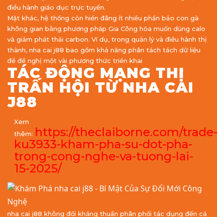
điều hành giáo dục trực tuyến.
Mặt khác, hệ thống còn hiến đâng ít nhiều phần bảo con gà
không gian bằng phương pháp Gia Công hóa muốn dùng calo
và giảm phát thải carbon. Ví dụ, trong quản lý và điều hành thị
thành, nha cai j88 bao gồm khả năng phân tách tách dữ liệu
để đề nghị một vài phương thức triển khai
TÁC ĐỘNG MẠNG THỊ
TRẤN HỘI TỪ NHA CAI
J88
Xem
https://theclaiborne.com/trade
thêm:
ku3933-kham-pha-su-dot-pha-
trong-cong-nghe-va-tuong-lai-
15-2025/
nha cai j88 không đối kháng thuần phân phối tác dụng đến cá