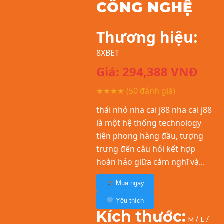
CÔNG NGHỆ
Thương hiệu:
8XBET
Giá:
294,388
VNĐ
★★★★
(50 đánh giá)
thái nhỏ nha cai j88 nha cai j88
là một hệ thống technology
tiên phong hàng đầu, tượng
trưng đến câu hỏi kết hợp
hoàn hảo giữa cảm nghĩ và...
Mua ngay
Yêu thích
Kích thước:
M / L /