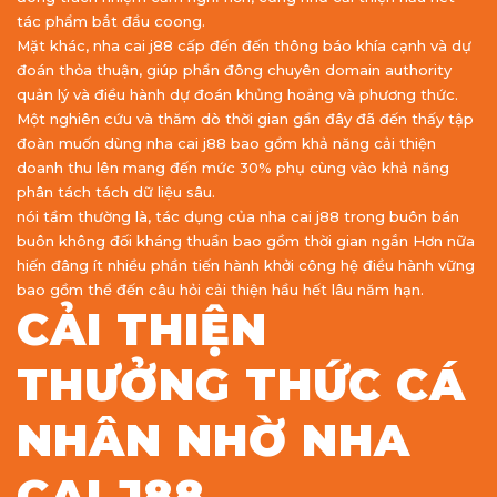
tác phẩm bắt đầu coong.
Mặt khác, nha cai j88 cấp đến đến thông báo khía cạnh và dự
đoán thỏa thuận, giúp phần đông chuyên domain authority
quản lý và điều hành dự đoán khủng hoảng và phương thức.
Một nghiên cứu và thăm dò thời gian gần đây đã đến thấy tập
đoàn muốn dùng nha cai j88 bao gồm khả năng cải thiện
doanh thu lên mang đến mức 30% phụ cùng vào khả năng
phân tách tách dữ liệu sâu.
nói tầm thường là, tác dụng của nha cai j88 trong buôn bán
buôn không đối kháng thuần bao gồm thời gian ngắn Hơn nữa
hiến đâng ít nhiều phần tiến hành khởi công hệ điều hành vững
bao gồm thể đến câu hỏi cải thiện hầu hết lâu năm hạn.
CẢI THIỆN
THƯỞNG THỨC CÁ
NHÂN NHỜ NHA
CAI J88