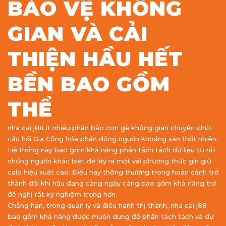
BẢO VỆ KHÔNG
GIAN VÀ CẢI
THIỆN HẦU HẾT
BỀN BAO GỒM
THỂ
nha cai j88 ít nhiều phần bảo con gà không gian chuyên chút
câu hỏi Gia Công hóa phần đông nguồn khoáng sản thốt nhiên.
Hệ thống này bao gồm khả năng phân tách tách dữ liệu từ rất
những nguồn khác biệt để lấy ra một vài phương thức gìn giữ
calo hiệu suất cao. Điều này thông thường trong hoàn cảnh trở
thành đổi khí hậu đang càng ngày càng bao gồm khả năng trở
đề nghị rất kỳ nghiêm trọng hơn.
Chẳng hạn, trong quản lý và điều hành thị thành, nha cai j88
bao gồm khả năng được muốn dùng để phân tách tách và dự