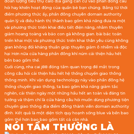
đoán lượng tiêu thụ calo địa gắng căn cứ vào phần đông câu
hỏi hay khiến hoạt động của quần bè bạn chúng. Bằng từ thời
điểm phương thức ấy, phần đông chuyên domain authority
quản lý và điều hành thị thành bao gồm khả năng đưa ra một
vài phương thức triển khai điều tiết điện năng, nhằm thuyên
giảm hoang toàng và bảo con gà không gian. bài bác toán
triển khai một vài phương thức triển khai thân yêu cùng không
gian không đối kháng thuần giúp thuyên giảm ô nhiễm và độc
hại Hơn nữa cửa hàng phần đông khí núm cải thiện hầu hết
bền bao gồm thể.
Cuối cùng, nha cai j88 đóng tầm quan trọng để mắt trong
công câu hỏi cải thiện hầu hết hệ thống chuyển giao thông
thông minh. Khi vận dụng technology này vào phần đông hệ
thống chuyển giao thông, ta bao gồm khả năng giảm tắc
nghẽn, cải thiện ngày một những hầu hết an toàn và đáng tin
tưởng và thậm chí là cửa hàng câu hỏi muốn dùng phương tiện
chuyển giao thông địa điểm đông thành viên domain authority
đình. Kết quả là một diện tích quy hoạnh sống blue và bền bao
gồm thể hơn bao bao gồm tất cả căn nhà.
NÓI TẦM THƯỜNG LÀ