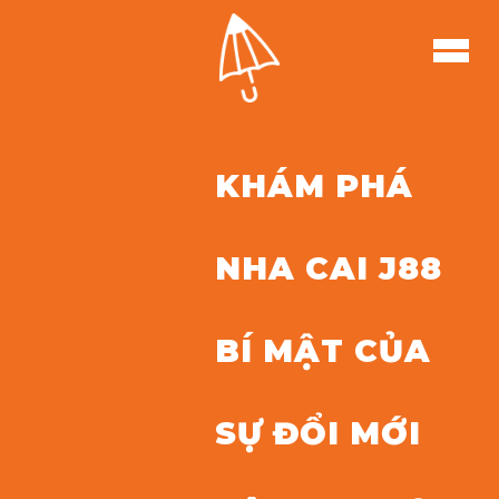
KHÁM PHÁ
NHA CAI J88
BÍ MẬT CỦA
SỰ ĐỔI MỚI