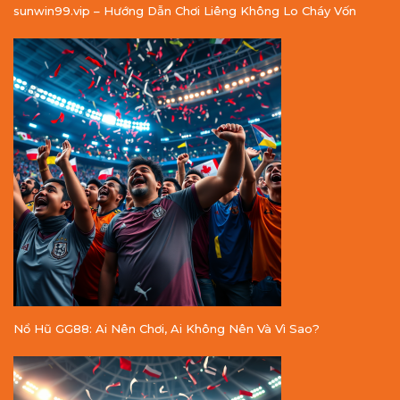
sunwin99.vip – Hướng Dẫn Chơi Liêng Không Lo Cháy Vốn
Nổ Hũ GG88: Ai Nên Chơi, Ai Không Nên Và Vì Sao?