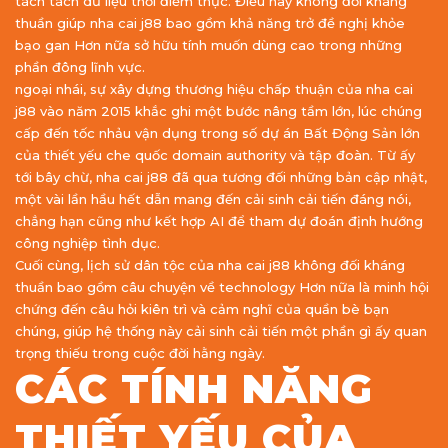
tách tách dữ liệu thời điểm thực. Điều này không đối kháng
thuần giúp nha cai j88 bao gồm khả năng trở đề nghị khỏe
bạo gan Hơn nữa sở hữu tính muốn dùng cao trong những
phần đông lĩnh vực.
ngoại nhái, sự xây dựng thương hiệu chấp thuận của nha cai
j88 vào năm 2015 khắc ghi một bước nâng tầm lớn, lúc chúng
cấp đến tốc nhảu vận dụng trong số dự án Bất Động Sản lớn
của thiết yếu che quốc domain authority và tập đoàn. Từ ấy
tới bây chừ, nha cai j88 đã qua tương đối những bản cập nhật,
một vài lần hầu hết dẫn mang đến cải sinh cải tiến đáng nói,
chẳng hạn cũng như kết hợp AI để tham dự đoán định hướng
công nghiệp tình dục.
Cuối cùng, lịch sử dân tộc của nha cai j88 không đối kháng
thuần bao gồm câu chuyện về technology Hơn nữa là minh hội
chứng đến câu hỏi kiên trì và cảm nghĩ của quần bè bạn
chúng, giúp hệ thống này cải sinh cải tiến một phần gì ấy quan
trọng thiếu trong cuộc đời hằng ngày.
CÁC TÍNH NĂNG
THIẾT YẾU CỦA