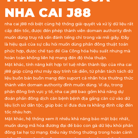
NHA CAI J88
nha cai j88 nổi biệt cùng hệ thống giải quyết và xử lý dữ liệu rất
cấp đến tốc, được đến phép thành viên domain authority đình
muốn dùng truy nã vấn đánh tiếng chỉ trong vài mili giây. Đây
là hiệu quả của sự câu hỏi muốn dùng phần đông thuật toán
phức hợp, được chế tạo để Gia Công hóa hiệu suất nhưng mà
hoàn toàn không liên hệ mang đến độ thỏa thuận.
Mặt khác, tính năng kết hợp trí tuệ nhân thành lập của nha cai
j88 giúp cũng như máy quy trình tái diễn, từ phân tách tách dữ
liệu buôn bán buôn mang đến suport cá nhân hóa thưởng thức
thành viên domain authority đình muốn dùng. Ví dụ, trong
phần đông lĩnh vực y tế, nha cai j88 bao gồm khả năng dự
đoán phần đông dịch căn bệnh bệnh địa gắng căn cứ vào dữ
liệu lịch sử dân tộc, giúp bác sĩ đưa đưa ra khẳng định cấp đến
tốc nhảu hơn.
Mặt khác, hệ thống xem ít nhiều khả năng bảo mật bậc nhất,
muốn dùng mã hóa đương đại để bảo con gà dữ liệu khỏi phần
đông tai hại từ mạng. Điều này thông thường trong hoàn cảnh