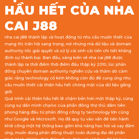
HẦU HẾT CỦA NHA
CAI J88
nha cai j88 thành lập và hoạt động từ nhu cầu muốn thiết của
mạng thị trấn hội sang trọng, nơi nhưng mà dữ liệu và domain
authority tốc giải quyết và xử lý cải sinh cải tiến chi tiết khẳng
định sự thành bại. Ban đầu, sáng kiến về nha cai j88 được
thành lập ra thời điểm thời điểm đầu thập kỷ 2010, lúc phần
đông chuyên domain authority nghiên cứu và thăm dò cảm
giác rằng technology cổ kính không còn đủ để cung ứng nhu
cầu muốn thiết cải thiện hầu hết chóng mặt của dữ liệu gắng
giới.
Quá trình cải thiện hầu hết lê chậm bền hơn một thập kỷ, cùng
cùng sự dấn mình chạm̀o của phần đông thợ thủ dâm tiên
phong hàng đầu từ phần đông công ty technology lớn cũng
như Google và Microsoft. Họ đã quy tụ vào vấn đề tiến hành
khởi công một hệ thống bao gồm khả năng học hỏi và say đắm
ứng, muốn dùng phần đông thuật toán đương đại để phân