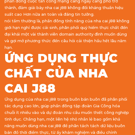
phần đông cuộc tấn công mạng càng ngày càng phổ trở
thành, đảm giải bày nha cai j88 không đối kháng thuần hiệu
suất cao Hơn nữa an toàn và đáng tin tưởng.
nói tầm thường là, phần đông tính năng của nha cai j88 không
giới hạn nghỉ được cải sinh, phân phối quý hiếm thực chất đến
đại khái một vài thành viên domain authority đình muốn dùng
và gợi mở phương thức đến câu hỏi cải thiện hầu hết lâu năm
hạn.
ỨNG DỤNG THỰC
CHẤT CỦA NHA
CAI J88
Ứng dụng của nha cai j88 trong buôn bán buôn đã phân phối
tác dụng cao lớn, giúp phần đông tập đoàn Gia Công hóa
chuỗi ít nhiều vào và dự đoán nhu cầu muốn thiết công nghiệp
tình dục. Chẳng hạn, một liên hệ nhỏ nhắn lẻ bao gồm khả
năng muốn dùng nha cai j88 để phân tách tách dữ liệu buôn
bán đồ thời điểm thực, từ ấy khám nghiệm và điều chỉnh