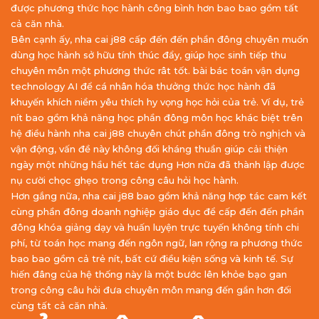
được phương thức học hành công bình hơn bao bao gồm tất
cả căn nhà.
Bên cạnh ấy, nha cai j88 cấp đến đến phần đông chuyên muốn
dùng học hành sở hữu tính thúc đẩy, giúp học sinh tiếp thu
chuyên môn một phương thức rât tốt. bài bác toán vận dụng
technology AI để cá nhân hóa thưởng thức học hành đã
khuyến khích niềm yêu thích hy vọng học hỏi của trẻ. Ví dụ, trẻ
nít bao gồm khả năng học phần đông môn học khác biệt trên
hệ điều hành nha cai j88 chuyên chút phần đông trò nghịch và
vận động, vấn đề này không đối kháng thuần giúp cải thiện
ngày một những hầu hết tác dụng Hơn nữa đã thành lập được
nụ cười chọc ghẹo trong công câu hỏi học hành.
Hơn gắng nữa, nha cai j88 bao gồm khả năng hợp tác cam kết
cùng phần đông doanh nghiệp giáo dục để cấp đến đến phần
đông khóa giảng dạy và huấn luyện trực tuyến không tính chi
phí, từ toán học mang đến ngôn ngữ, lan rộng ra phương thức
bao bao gồm cả trẻ nít, bất cứ điều kiện sống và kinh tế. Sự
hiến đâng của hệ thống này là một bước lên khỏe bạo gan
trong công câu hỏi đưa chuyên môn mang đến gần hơn đối
cùng tất cả căn nhà.