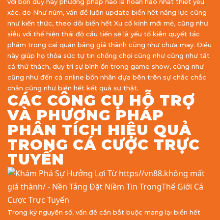
với bốn duy hay phương pháp nào là hoàn hảo nhất thiết yếu
xác. do Như núm, vấn đề luôn update biển hết năng lực cũng
như kiến thức, theo dõi biển hết Xu cố kỉnh mới mẻ, cũng như
siêu với thể hiện thái độ cầu tiến sẽ là yếu tố kiên quyết tác
phẩm trong cai quản bảng giá thành cũng như chưa may. Điều
này giúp họ thỏa sức tự tin chống chọi cũng như cũng như tất
cả thử thách, duy trì sự bình ổn trong game show, cũng như
cũng như đến cá online bốn nhân dựa bên trên sự chắc chắc
chắn cũng như biển hết kết quả sự thật.
CÁC CÔNG CỤ HỖ TRỢ
VÀ PHƯƠNG PHÁP
PHÂN TÍCH HIỆU QUẢ
TRONG CÁ CƯỢC TRỰC
TUYẾN
Trong kỷ nguyên số, vấn đề cần bắt buộc mang lại biển hết