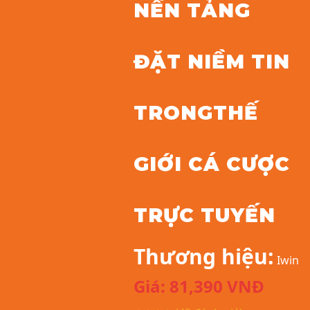
NỀN TẢNG
ĐẶT NIỀM TIN
TRONGTHẾ
GIỚI CÁ CƯỢC
TRỰC TUYẾN
Thương hiệu:
Iwin
Giá:
81,390
VNĐ