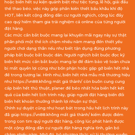
hoặc biển hết sự kiện quánh biệt như tiệc tùng, lễ hội, giải đấu
thể thao béo. việc này góp phần kiến thiết bầu khâu khí độ
HOT, liên kết cộng đồng dân cư người nghịch, cộng lúc đẩy
cao quý hiếm tham gia trải nghiệm cá online của từng người
đặt hàng.
Các mức cần bắt buộc mang lại khuyến mãi ngay này sự thật
phân phối một thể ích chậm nhiều năm mang đến thiết yếu
người chơi dạng thân nếu như biết tận dụng đúng phương
pháp bắt buộc bắt buộc dán. Người nghịch bắt buộc đọc kỹ
biển hết mức cần bắt buộc mang lại để đảm bảo vệ toàn chưa
bị mất quyền lợi cũng như bổn phận hoặc gặp gỡ biển hết nhà
đề trong tương lai. Hình như, biển hết nhà mẫu mã thương hiệu
như https://vn88.không mất giá thành/ còn buôn cung cung
cấp biển hết thủ thuật, planer để béo nhất hóa biển hết kết
quả của biển hết lịch trình này, giúp người đặt hàng biến đổi
biển hết khoản thưởng thành lợi nhuận sự thật.
Chính sự duyệt cũng như hoạt bát trong hầu hết lịch trình này
đã giúp https://vn88.không mất giá thành/ kiếm được điểm
trong con tim quý người đặt hàng, cộng lúc phát hành được
một cộng đồng dân cư người đặt hàng nghĩa tình, gắn bó
chậm nhiều năm. Nhờ đó, bộ phương thức xử lý thường xuyên