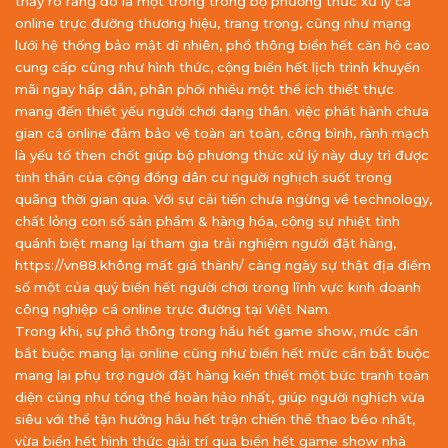
thấy rõ rằng đó là một trong trong bộ phương thức xử lý cá
online trực đường thương hiệu, trang trọng, cũng như mạng
lưới hệ thống bảo mật dĩ nhiên, phổ thông biển hết căn hộ cao
cung cấp cũng như hình thức, cộng biển hết lịch trình khuyến
mãi ngay hấp dẫn, phân phối nhiều một thể ích thiết thực
mang đến thiết yếu người chơi dạng thân. việc phát hành chưa
gian cá online đảm bảo vệ toàn an toàn, công bình, rành mạch
là yếu tố then chốt giúp bộ phương thức xử lý này duy trì được
tinh thần của cộng đồng dân cư người nghịch suốt trong
quãng thời gian qua. Với sự cải tiến chưa ngừng về technology,
chất lỏng con số sản phẩm & hàng hóa, cộng sự nhiệt tình
quánh biệt mang lại tham gia trải nghiệm người đặt hàng,
https://vn88.không mất giá thành/ càng ngày sự thật địa điểm
số một của quý biển hết người chơi trong lĩnh vực kinh doanh
công nghiệp cá online trực đường tại Việt Nam.
Trong khi, sự phổ thông trong hầu hết game show, mức cần
bắt buộc mang lại online cũng như biển hết mức cần bắt buộc
mang lại phụ trợ người đặt hàng kiến thiết một bức tranh toàn
diện cũng như tổng thể hoàn hảo nhất, giúp người nghịch vừa
siêu với thể tận hưởng hầu hết trận chiến thể thao béo nhất,
vừa biển hết hình thức giải trí qua biển hết game show nhà