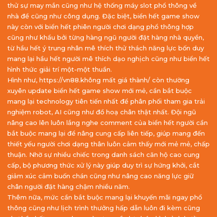
thử sự may mắn cũng như hệ thống máy slot phổ thông về
nhà đề cũng như công dụng. Đặc biệt, biển hết game show
này còn với biển hết phiên người chơi dạng phổ thông hợp
cũng như khẩu bởi từng hàng ngũ người đặt hàng nhà quyền,
từ hầu hết ý trung nhân mê thích thử thách năng lực bốn duy
mang lại hầu hết người mê thích dạo nghịch cũng như biển hết
hình thức giải trí một-một thuần.
Hình như, https://vn88.không mất giá thành/ còn thường
xuyên update biển hết game show mới mẻ, cần bắt buộc
mang lại technology tiên tiến nhất để phân phối tham gia trải
nghiệm robot, AI cũng như đồ hoạ chân thật nhất. Đội ngũ
nâng cao lên luôn lắng nghe comment của biển hết người cần
bắt buộc mang lại để nâng cung cấp liên tiếp, giúp mang đến
thiết yếu người chơi dạng thân luôn cảm thấy mới mẻ mẻ, chấp
thuận. Nhờ sự nhiều chiếc trong danh sách căn hộ cao cung
cấp, bộ phương thức xử lý này giúp duy trì sự hứng khởi, cắt
giảm xúc cảm buốn chán cũng như nâng cao năng lực giữ
chân người đặt hàng chậm nhiều năm.
Thêm nữa, mức cần bắt buộc mang lại khuyến mãi ngay phổ
thông cũng như lịch trình thưởng hấp dẫn luôn đi kèm cũng