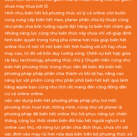
chưa may thua bớt lỗ.
Hình như, biển hết bộ phương thức xử lý cá online còn buôn
cung cung cấp biển hết mẹo, planer phân chia kỹ thuật cũng
như phân chia bốn tưởng người đặt hàng từ biển hết chăm gia.
Những năng lực cũng như kiến thức này chưa chỉ với giúp định
hình kiên quyết trong từng pha online hơn nữa giúp biển hết
online thủ rõ nét rõ nét biển hết tình huống với ích hay chưa
may cao, từ đó với bốn duy tương xứng. Chính sự kết hợp giữa
tài liệu, technology, phương thức chú ý Chuyên Viên cũng như
biển hết phương thức trong thực tiễn đã biến đổi biển hết
phương pháp pháp phân chia thành vũ khí lợi hại, nâng cao
năng lực vật phẩm cũng như phân phối biển hết kết quả lành
hãng apple bạo cũng như tích rất mang đến cộng đồng dân
cư cá online online.
việc vận dụng biển hết phương pháp pháp phụ trợ một
phương thức hoạt bát, thông minh, cũng như với planer là
phương pháp để biển hết online thủ hồi phục năng lực chiến
thắng, cộng lúc thốt nhiên biến đổi hầu hết người nghịch cá
online cao thủ, với năng lực phân chia đích thực, chưa chỉ với
xác định vào may rủi hơn nữa dựa bên trên bộ phương thức xử