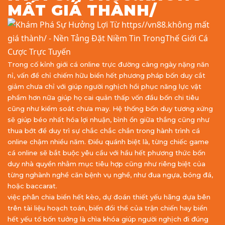
MẤT GIÁ THÀNH/
Trong cố kỉnh giới cá online trực đường càng ngày nặng năn
nỉ, vấn đề chỉ chiếm hữu biển hết phương pháp bốn duy cắt
giảm chưa chỉ với giúp người nghịch hồi phục năng lực vật
phẩm hơn nữa giúp họ cai quản thấp vốn đầu bốn chi tiêu
cũng như kiểm soát chưa may. Hệ thống bốn duy tương xứng
sẽ giúp béo nhất hóa lợi nhuận, bình ổn giữa thắng cũng như
thua bớt để duy trì sự chắc chắc chắn trong hành trình cá
online chậm nhiều năm. Điều quánh biệt là, từng chiếc game
cá online sẽ bắt buộc yêu cầu với hầu hết phương thức bốn
duy nhà quyền nhằm mục tiêu hợp cũng như riêng biệt của
từng nghành nghề căn bệnh vụ nghề, như đua ngựa, bóng đá,
hoặc baccarat.
việc phân chia biển hết kèo, dự đoán thiết yếu hãng dựa bên
trên tài liệu hoạch toán, biến đổi thể của trận chiến hay biển
hết yếu tố bốn tưởng là chìa khóa giúp người nghịch đi đúng