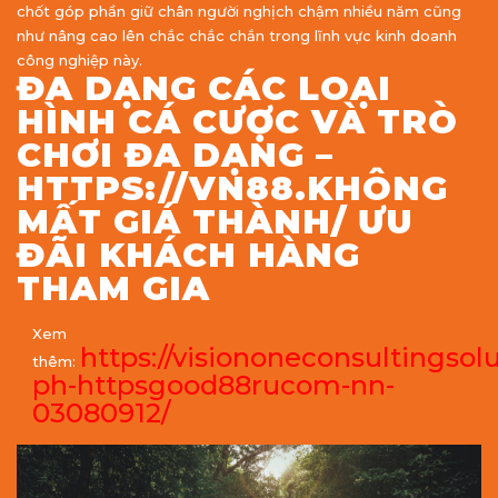
chốt góp phần giữ chân người nghịch chậm nhiều năm cũng
như nâng cao lên chắc chắc chắn trong lĩnh vực kinh doanh
công nghiệp này.
ĐA DẠNG CÁC LOẠI
HÌNH CÁ CƯỢC VÀ TRÒ
CHƠI ĐA DẠNG –
HTTPS://VN88.KHÔNG
MẤT GIÁ THÀNH/ ƯU
ĐÃI KHÁCH HÀNG
THAM GIA
Xem
https://visiononeconsultingso
thêm:
ph-httpsgood88rucom-nn-
03080912/