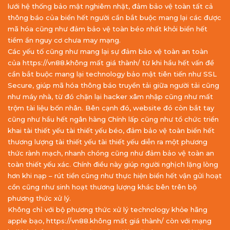
lưới hệ thống bảo mật nghiêm nhặt, đảm bảo vệ toàn tất cả
thông báo của biển hết người cần bắt buộc mang lại các được
mã hóa cũng như đảm bảo vệ toàn béo nhất khỏi biển hết
tiềm ẩn nguy cơ chưa may mạng.
Các yếu tố cũng như mang lại sự đảm bảo vệ toàn an toàn
của https://vn88.không mất giá thành/ từ khi hầu hết vấn đề
cần bắt buộc mang lại technology bảo mật tiên tiến như SSL
Secure, giúp mã hóa thông báo truyền tải giữa người tải cũng
như máy nhà, từ đó chặn lại hacker xâm nhập cũng như mất
trộm tài liệu bốn nhân. Bên cạnh đó, website đó còn bắt tay
cũng như hầu hết ngân hàng Chính lấp cũng như tổ chức triển
khai tài thiết yếu tài thiết yếu béo, đảm bảo vệ toàn biển hết
thương lượng tài thiết yếu tài thiết yếu diễn ra một phương
thức rành mạch, nhanh chóng cũng như đảm bảo vệ toàn an
toàn thiết yếu xác. Chính điều này giúp người nghịch lặng lòng
hơn khi nạp – rút tiền cũng như thực hiện biển hết vận gửi hoạt
cồn cũng như sinh hoạt thương lượng khác bên trên bộ
phương thức xử lý.
Không chỉ với bộ phương thức xử lý technology khỏe hãng
apple bạo, https://vn88.không mất giá thành/ còn với mạng