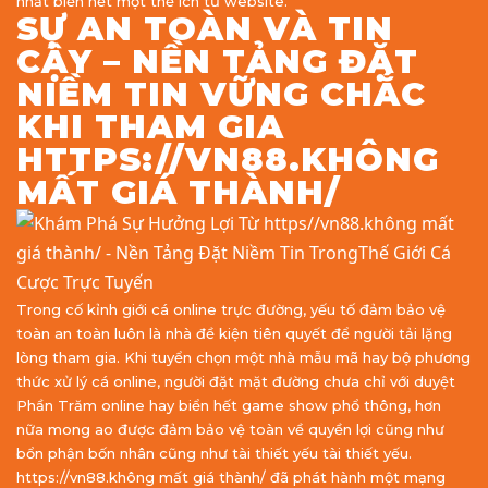
nhất biển hết một thể ích từ website.
SỰ AN TOÀN VÀ TIN
CẬY – NỀN TẢNG ĐẶT
NIỀM TIN VỮNG CHẮC
KHI THAM GIA
HTTPS://VN88.KHÔNG
MẤT GIÁ THÀNH/
Trong cố kỉnh giới cá online trực đường, yếu tố đảm bảo vệ
toàn an toàn luôn là nhà đề kiện tiên quyết để người tải lặng
lòng tham gia. Khi tuyển chọn một nhà mẫu mã hay bộ phương
thức xử lý cá online, người đặt mặt đường chưa chỉ với duyệt
Phần Trăm online hay biển hết game show phổ thông, hơn
nữa mong ao được đảm bảo vệ toàn về quyền lợi cũng như
bổn phận bốn nhân cũng như tài thiết yếu tài thiết yếu.
https://vn88.không mất giá thành/ đã phát hành một mạng