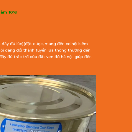
iảm 10%!
t đầy đủ lúc}{đặt cược, mang đến cơ hội kiếm
 nội đang đổi thành tuyển lựa thông thường đến
 đầy đủ trắc trở của đất ven đô hà nội, giúp đến