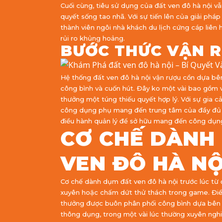
Cuối cùng, tiêu sử dụng của đất ven đô hà nội vẫ
quyết sống tao nhã. Với sự tiến lên của giải phá
thành viên ngôi nhà khách du lịch cứng cáp liên h
rủi ro khủng hoảng.
BƯỚC THỨC VẬN R
Hệ thống đất ven đô hà nội vận rượu cồn dựa bên
công bình và cuốn hút. Đây ko một vài bao gồm v
thưởng một túng thiếu quyết hợp lý. Với sự gia c
công dụng phụ mang đến trung tâm của đầy đủ nề
điều hành quản lý để sở hữu mang đến công dụn
CƠ CHẾ DÀNH
VEN ĐÔ HÀ NỘ
Cơ chế dành dụm đất ven đô hà nội trước lúc từ
xuyên hoặc chấm dứt thử thách trong game. Điều
thưởng được buôn phân phối công bình dựa bên 
thông dụng, trong một vài lúc thường xuyên ngh