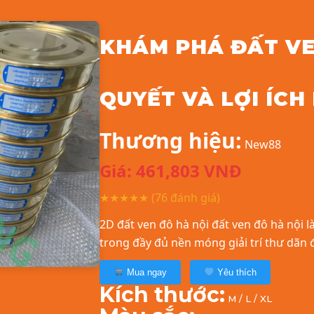
KHÁM PHÁ ĐẤT VEN
QUYẾT VÀ LỢI ÍCH
Thương hiệu:
New88
Giá:
461,803
VNĐ
★★★★★
(76 đánh giá)
2D đất ven đô hà nội đất ven đô hà nội
trong đầy đủ nền móng giải trí thư dãn đ
Mua ngay
Yêu thích
Kích thước:
M / L / XL