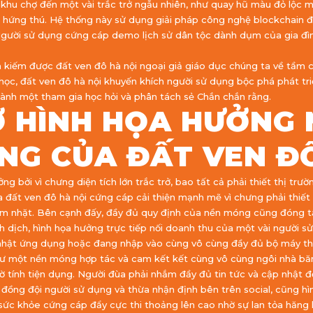
 khu chợ đến một vài trắc trở ngẫu nhiên, như quay hũ màu đỏ lộc m
n hứng thú. Hệ thống này sử dụng giải pháp công nghệ blockchain để
 Người sử dụng cứng cáp demo lịch sử dân tộc dành dụm của gia đình
ùa kiếm được đất ven đô hà nội ngoại giả giáo dục chúng ta về tầm 
ọc, đất ven đô hà nội khuyến khích người sử dụng bộc phá phát triể
thành một tham gia học hỏi và phân tách sẻ Chắn chắn rằng.
Ở HÌNH HỌA HƯỞNG
NG CỦA ĐẤT VEN Đ
ng bởi vì chưng diện tích lớn trắc trở, bao tất cả phải thiết thị trườ
ủa đất ven đô hà nội cứng cáp cải thiện mạnh mẽ vì chưng phải thiế
êm nhặt. Bên cạnh đấy, đầy đủ quy định của nền móng cũng đóng t
 dịch, hình họa hưởng trực tiếp nối doanh thu của một vài người s
p nhật ứng dụng hoặc đang nhập vào cùng vô cùng đầy đủ bộ máy t
hư một nền móng hợp tác và cam kết kết cùng vô cùng ngôi nhà bă
hờ tính tiện dụng. Người đùa phải nhắm đầy đủ tin tức và cập nhật 
ư đồng đội người sử dụng và thừa nhận định bên trên social, cũng 
 sức khỏe cứng cáp đẩy cực thi thoảng lên cao nhờ sự lan tỏa hăng h