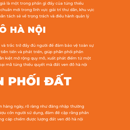
giả là một trong phần gì đấy của túng thiếu
huẩn mới trong lĩnh vực giải trí thư dãn, khu vực
hân tách sẻ về trọng trách và điều hành quản lý
Ô HÀ NỘI
ệ và trắc trở đầy đủ người để đảm bảo vệ toàn sự
ên tiến và phát triển, giúp phân phối phần
nhân kiệt mở rộng quy mô, xuất phát điểm từ một
oại mã túng thiếu quyết mà đất ven đô hà nội
 PHỐI ĐẤT
ồn hàng ngày, rõ ràng như đăng nhập thường
rượu cồn người sử dụng, đảm đề cập rằng phần
ng cáp chiếm được lượng đất ven đô hà nội