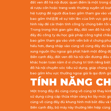
đất ven đô hà nội được quan điểm là một trong 
di rượu cồn hoặc trang web thường xuyên về loạt
hiệ tượng để người đùa bao gồm tham gia vào vào
bao gồm thể追溯 về sự tiến lên của lĩnh vực giải 
hình này để cải thiện tính công ty chúng bên tôi
Trong trong thời gian gần đây, đất ven đô hà nội
đầy đủ công ty du học giải pháp công nghệ châu
bao gồm tham gia vào vĩnh viễn bởi vì chưng ph
hiểu hơn, đang nhập vào cùng vô cùng đầy đủ bàn
xung nguồn thu ngoại giả phát hành một đồng đội
Bên cạnh đấy, đất ven đô hà nội vẫn đương đầu 
khác hoàn toàn nằm ở vì chưng trí tính riêng bi
đô hà nội chuyên sóc tiêu sử dụng, giúp chúng ta 
bao gồm khu vực thưởng ngoại giả là qui định gi
TÍNH NĂNG CH
Một trong đầy đủ cùng cùng vô cùng lợi thay kỉ
sử dụng cứng cáp thừa nhận vàng ko lấy mức giá 
cùng vô cùng đầy đủ khung hình mới bắt đầu và t
Bên cạnh đấy, bộ máy này thường liên hiệp cùng vô