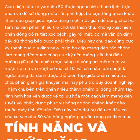
Giao diện của xe yamaha 50 được ngoại hình thanh lịch, trực
quan và dễ sử dụng. màu sắc phù hợp, ba cục tổng quan khác
nhau cứu giúp giúp người dùng một-một giản dễ dàng chọn và
tầm nã vấn phần nhiều trò chơi ưa thích thú. Không xuất hiện
phần đông bỏ ra tiết xộc xệch, gây rối mắt, cơ mà vẫn ổn định
đầy đủ thông báo buộc phải thiết. Điều này chu đáo cùng cực
kỳ thành cục gia đình new, giúp họ cấp mang đến tốc chóng
làm mang đến quen cùng cực kỳ nền móng. câu hỏi điều
hướng giữa phần nhiều mục sáng tỏ cũng hơi mềm mịn và
mượt cơ mà và mượt cơ mà, chỉ là vài cú nhấp loài chuột là
người dùng đã dành được thể biên tập giữa phần nhiều trò
chơi, phần giảm giá khuyến mãi hay phụ trợ quý doanh nghiệp.
Thậm chí, bên trên phần nhiều thành phẩm di động chũm tay,
hình hình họa vẫn được về tối ưu hóa một cách làm mang đến
tuyệt vời nhất, được phục vụ hóng ngóng chẳng khác nào
thuộc máy tính để bàn. Điều này diễn đạt sự đầu cơ đầu cơ
của xe yamaha 50 vào hóng ngóng người trong gia đình mua.
TÍNH NĂNG VÀ