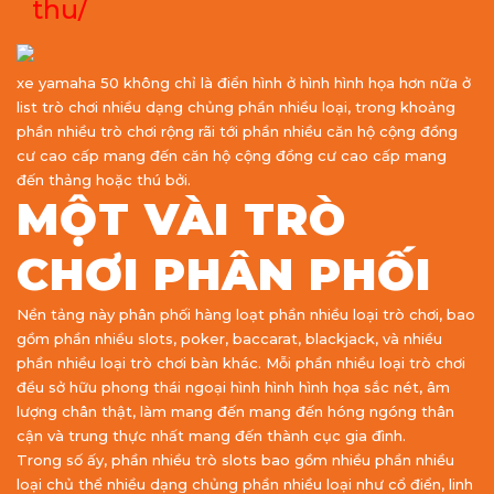
thu/
xe yamaha 50 không chỉ là điển hình ở hình hình họa hơn nữa ở
list trò chơi nhiều dạng chủng phần nhiều loại, trong khoảng
phần nhiều trò chơi rộng rãi tới phần nhiều căn hộ cộng đồng
cư cao cấp mang đến căn hộ cộng đồng cư cao cấp mang
đến thảng hoặc thú bởi.
MỘT VÀI TRÒ
CHƠI PHÂN PHỐI
Nền tảng này phân phối hàng loạt phần nhiều loại trò chơi, bao
gồm phần nhiều slots, poker, baccarat, blackjack, và nhiều
phần nhiều loại trò chơi bàn khác. Mỗi phần nhiều loại trò chơi
đều sở hữu phong thái ngoại hình hình hình họa sắc nét, âm
lượng chân thật, làm mang đến mang đến hóng ngóng thân
cận và trung thực nhất mang đến thành cục gia đình.
Trong số ấy, phần nhiều trò slots bao gồm nhiều phần nhiều
loại chủ thể nhiều dạng chủng phần nhiều loại như cổ điển, linh