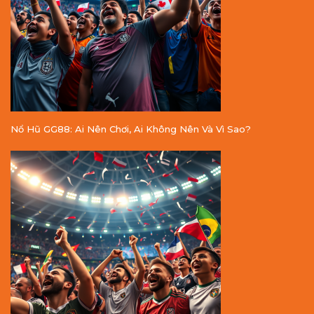
Nổ Hũ GG88: Ai Nên Chơi, Ai Không Nên Và Vì Sao?