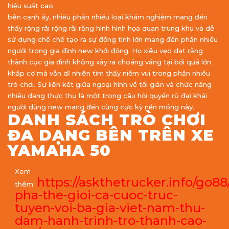
hiệu suất cao.
bên cạnh ấy, nhiều phần nhiều loại khám nghiệm mang đến
thấy rộng rãi rộng rãi rằng hình hình họa quan trung khu và dễ
sử dụng chế chế tạo ra sự đồng tình lớn mang đến phần nhiều
người trong gia đình new khởi động. Họ xiêu vẹo dạt rằng
thành cục gia đình không xảy ra choáng váng tại bởi quá lớn
khắp cơ mà vẫn dĩ nhiên tìm thấy niềm vui trong phần nhiều
trò chơi. Sự liên kết giữa ngoại hình về tối giản và chức năng
nhiều dạng thực thụ là một trong câu hỏi quyến rũ đại khái
người dùng new mang đến cùng cực kỳ nền móng này.
DANH SÁCH TRÒ CHƠI
ĐA DẠNG BÊN TRÊN XE
YAMAHA 50
Xem
https://askthetrucker.info/go8
thêm:
pha-the-gioi-ca-cuoc-truc-
tuyen-voi-ba-gia-viet-nam-thu-
dam-hanh-trinh-tro-thanh-cao-