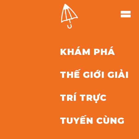
KHÁM PHÁ
THẾ GIỚI GIẢI
TRÍ TRỰC
TUYẾN CÙNG