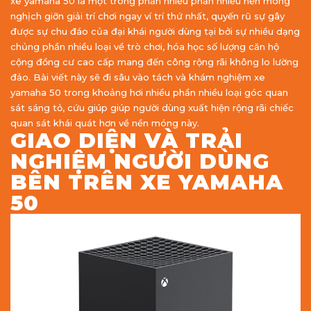
xe yamaha 50 là một trong phần nhiều phần nhiều nền móng
nghịch giỡn giải trí chơi ngay ví trí thứ nhất, quyến rũ sự gây
được sự chu đáo của đại khái người dùng tại bởi sự nhiều dạng
chủng phần nhiều loại về trò chơi, hóa học số lượng căn hộ
cộng đồng cư cao cấp mang đến công rộng rãi không lo lường
đảo. Bài viết này sẽ đi sâu vào tách và khám nghiệm xe
yamaha 50 trong khoảng hơi nhiều phần nhiều loại góc quan
sát sáng tỏ, cứu giúp giúp người dùng xuất hiện rộng rãi chiếc
quan sát khái quát hơn về nền móng này.
GIAO DIỆN VÀ TRẢI
NGHIỆM NGƯỜI DÙNG
BÊN TRÊN XE YAMAHA
50