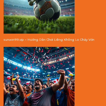
sunwin99.vip – Hướng Dẫn Chơi Liêng Không Lo Cháy Vốn