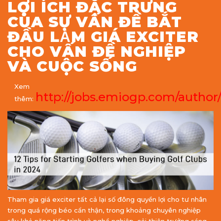
LỢI ÍCH ĐẶC TRƯNG
CỦA SỰ VẤN ĐỀ BẮT
ĐẦU LÀM GIÁ EXCITER
CHO VẤN ĐỀ NGHIỆP
VÀ CUỘC SỐNG
Xem
http://jobs.emiogp.com/author
thêm:
Tham gia giá exciter tất cả lại số đông quyền lợi cho tư nhân
trong quá rộng béo cẩn thận, trong khoảng chuyên nghiệp