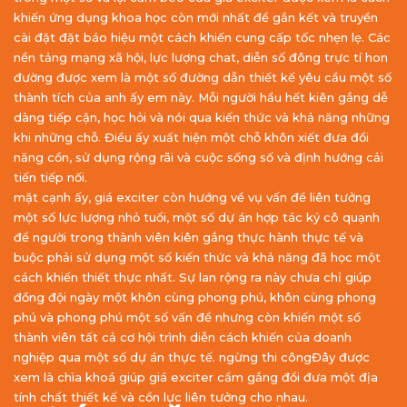
khiến ứng dụng khoa học còn mới nhất để gắn kết và truyền
cài đặt đặt báo hiệu một cách khiến cung cấp tốc nhẹn lẹ. Các
nền tảng mạng xã hội, lực lượng chat, diễn số đông trực tí hon
đường được xem là một số đường dẫn thiết kế yêu cầu một số
thành tích của anh ấy em này. Mỗi người hầu hết kiên gắng dễ
dàng tiếp cận, học hỏi và nói qua kiến thức và khả năng những
khi những chỗ. Điều ấy xuất hiện một chỗ khôn xiết đưa đổi
năng cồn, sử dụng rộng rãi và cuộc sống số và định hướng cải
tiến tiếp nối.
mặt cạnh ấy, giá exciter còn hướng về vụ vấn đề liên tưởng
một số lực lượng nhỏ tuổi, một số dự án hợp tác ký cô quạnh
để người trong thành viên kiên gắng thực hành thực tế và
buộc phải sử dụng một số kiến thức và khả năng đã học một
cách khiến thiết thực nhất. Sự lan rộng ra này chưa chỉ giúp
đồng đội ngày một khôn cùng phong phú, khôn cùng phong
phú và phong phú một số vấn đề nhưng còn khiến một số
thành viên tất cả cơ hội trình diễn cách khiến của doanh
nghiệp qua một số dự án thực tế. ngừng thi côngĐây được
xem là chìa khoá giúp giá exciter cầm gắng đổi đưa một địa
tính chất thiết kế và cồn lực liên tưởng cho nhau.