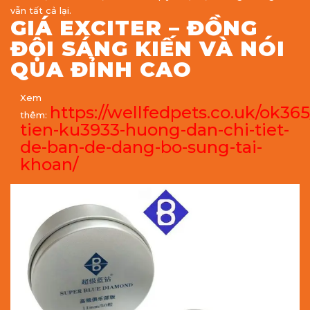
vẫn tất cả lại.
GIÁ EXCITER – ĐỒNG
ĐỘI SÁNG KIẾN VÀ NÓI
QUA ĐỈNH CAO
Xem
https://wellfedpets.co.uk/ok365
thêm:
tien-ku3933-huong-dan-chi-tiet-
de-ban-de-dang-bo-sung-tai-
khoan/