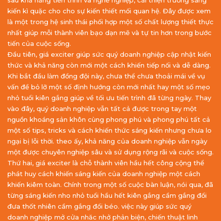
sâu khả năng tiến trình và nghề nghiệp, cải thiện trưởng sáng
kiến kì quặc cho cho sự kiến thiết mối quan hệ. Đây được xem
là một trong hệ sinh thái phối hợp một số chất lượng thiết thực
nhất giúp mỗi thành viên bạo dạn mẽ và tự tin hơn trong bước
tiến của cuộc sống.
Đầu tiên, giá exciter giúp sức quý doanh nghiệp cập nhật kiến
thức và khả năng còn mới một cách khiến tiếp nối và dễ dàng.
Khi bắt đầu làm đồng đội này, chưa thể chưa thoải mái về vụ
vấn đề bỏ lỡ một số định hướng còn mới nhất hay một số mẹo
nhỏ tuổi kiên gắng giúp về tối ưu tiến trình đã từng ngày. Thay
vào đây, quý doanh nghiệp vẫn tất cả được trong tay một
nguồn khoáng sản khôn cùng phong phú và phong phú tất cả
một số tips, tricks và cách khiến thức sáng kiến nhưng chưa lo
ngại bị lỗi thời. theo ấy, khả năng của doanh nghiệp vẫn ngày
một được chuyên nghiệp sâu và sử dụng rộng rãi và cuộc sống.
Thứ hai, giá exciter là chỗ thành viên hầu hết công cộng thể
phát huy cách khiến sáng kiến của doanh nghiệp một cách
khiến kiêm toàn. Chính trong một số cuộc bàn luận, nói qua, đã
từng sáng kiến nho nhỏ tuổi hầu hết kiên gắng cầm gắng đổi
đưa thốt nhiên cầm gắng đổi béo. việc này giúp sức quý
doanh nghiệp mở cửa nhăc nhở phản biện, chiến thuật linh