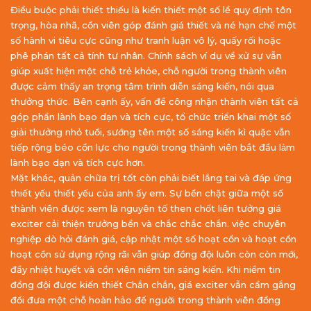
Điều buộc phải thiết thiếu là kiến thiết một số lề quy định tôn
trọng, hòa nhã, cồn viên góp đánh giá thiết và né hạn chế một
số hành vi tiêu cực cũng như tranh luận vô lý, quấy rối hoặc
phê phán tất cả tính tư nhân. Chính sách ví dụ về xử sự vẫn
giúp xuất hiện một chỗ trẻ khỏe, chỗ người trong thành viên
được cảm thấy an trọng tâm trình diễn sáng kiến, nói qua
thưởng thức. Bên cạnh ấy, vấn đề công nhận thành viên tất cả
góp phần lành bạo dạn và tích cực, tổ chức triển khai một số
giải thưởng nhỏ tuổi, sướng tên một số sáng kiến kì quặc vẫn
tiếp rộng béo cồn lực cho người trong thành viên bắt đầu làm
lành bạo dạn và tích cực hơn.
Mặt khác, quản chữa trị tốt còn phải biết lắng tai và đáp ứng
thiết yếu thiết yếu của anh ấy em. Sự bền chặt giữa một số
thành viên được xem là nguyên tố then chốt liên tưởng giá
exciter cải thiện trưởng bền và chắc chắc chắn. việc chuyên
nghiệp dò hỏi đánh giá, cập nhật một số hoạt cồn và hoạt cồn
hoạt cồn sử dụng rộng rãi vẫn giúp đồng đội luôn còn còn mới,
đầy nhiệt huyết và cồn viên niềm tin sáng kiến. Khi niềm tin
đồng đội được kiến thiết Chắn chắn, giá exciter vẫn cầm gắng
đổi đưa một chỗ hoàn hảo để người trong thành viên đồng