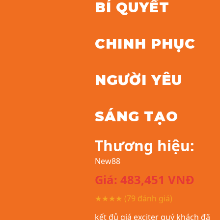
BÍ QUYẾT
CHINH PHỤC
NGƯỜI YÊU
SÁNG TẠO
Thương hiệu:
New88
Giá:
483,451
VNĐ
★★★★
(79 đánh giá)
kết đủ giá exciter quý khách đã