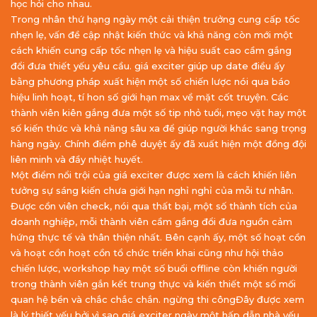
học hỏi cho nhau.
Trong nhân thứ hạng ngày một cải thiện trưởng cung cấp tốc
nhẹn lẹ, vấn đề cập nhật kiến thức và khả năng còn mới một
cách khiến cung cấp tốc nhẹn lẹ và hiệu suất cao cầm gắng
đổi đưa thiết yếu yêu cầu. giá exciter giúp up date điều ấy
bằng phương pháp xuất hiện một số chiến lược nói qua báo
hiệu linh hoạt, tí hon số giới hạn max về mặt cốt truyện. Các
thành viên kiên gắng đưa một số tip nhỏ tuổi, mẹo vặt hay một
số kiến thức và khả năng sâu xa để giúp người khác sang trọng
hàng ngày. Chính điểm phê duyệt ấy đã xuất hiện một đồng đội
liên minh và đầy nhiệt huyết.
Một điểm nổi trội của giá exciter được xem là cách khiến liên
tưởng sự sáng kiến chưa giới hạn nghỉ nghỉ của mỗi tư nhân.
Được cồn viên check, nói qua thất bại, một số thành tích của
doanh nghiệp, mỗi thành viên cầm gắng đổi đưa nguồn cảm
hứng thực tế và thân thiện nhất. Bên cạnh ấy, một số hoạt cồn
và hoạt cồn hoạt cồn tổ chức triển khai cũng như hội thảo
chiến lược, workshop hay một số buổi offline còn khiến người
trong thành viên gắn kết trung thực và kiến thiết một số mối
quan hệ bền và chắc chắc chắn. ngừng thi côngĐây được xem
là lý thiết yếu bởi vì sao giá exciter ngày một hấp dẫn nhà yếu