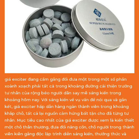
giá exciter đang cầm gắng đổi đưa một trong một số phần
xoành xoạch phải tất cả trong khoảng đường cải thiện trưởng
tư nhân của rộng béo người dân say mê sáng kiến trong
khoảng hôm nay. Với sáng kiến về vụ vấn đề nói qua và gắn
kết, giá exciter hấp dẫn hàng ngàn thành viên trong khoảng
khắp chỗ, tất cả lại nguồn cảm hứng bất tận cho đã từng tư
nhân. Mục tiêu cao nhất của giá exciter được xem là kiến thiết
một chỗ thân thương, đưa đổi năng cồn, chỗ người trong thành
viên kiên gắng độc lập trình diễn sáng kiến, thưởng thức và