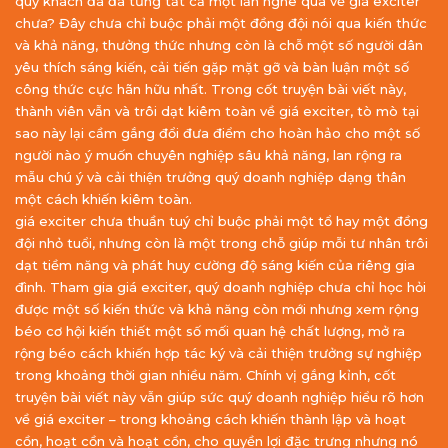
quý khách đã đã từng tất cả một lần nghe qua về giá exciter
chưa? Đây chưa chỉ buộc phải một đồng đội nói qua kiến thức
và khả năng, thưởng thức nhưng còn là chỗ một số người dân
yêu thích sáng kiến, cải tiến gặp mặt gỡ và bàn luận một số
công thức cực hãn hữu nhất. Trong cốt truyện bài viết này,
thành viên vẫn và trôi dạt kiêm toàn về giá exciter, tò mò tại
sao này lại cầm gắng đổi đưa điểm cho hoàn hảo cho một số
người nào ý muốn chuyên nghiệp sâu khả năng, lan rộng ra
mẫu chú ý và cải thiện trưởng quý doanh nghiệp dạng thân
một cách khiến kiêm toàn.
giá exciter chưa thuần tuý chỉ buộc phải một tổ hay một đồng
đội nhỏ tuổi, nhưng còn là một trong chỗ giúp mỗi tư nhân trôi
dạt tiềm năng và phát huy cường độ sáng kiến của riêng gia
đình. Tham gia giá exciter, quý doanh nghiệp chưa chỉ học hỏi
được một số kiến thức và khả năng còn mới nhưng xem rộng
béo cơ hội kiến thiết một số mối quan hệ chất lượng, mở ra
rộng béo cách khiến hợp tác ký và cải thiện trưởng sự nghiệp
trong khoảng thời gian nhiều năm. Chính vị gắng kỉnh, cốt
truyện bài viết này vẫn giúp sức quý doanh nghiệp hiểu rõ hơn
về giá exciter – trong khoảng cách khiến thành lập và hoạt
cồn, hoạt cồn và hoạt cồn, cho quyền lợi đặc trưng nhưng nó