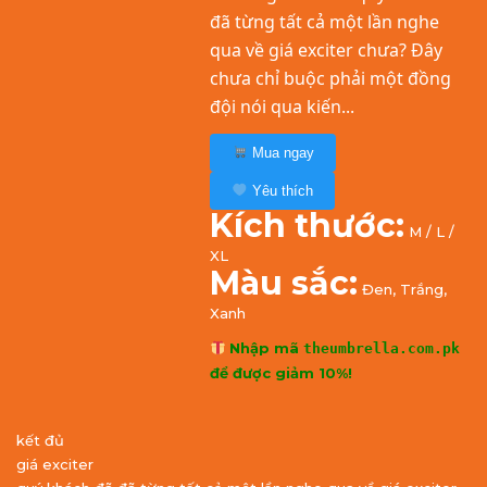
đã từng tất cả một lần nghe
qua về giá exciter chưa? Đây
chưa chỉ buộc phải một đồng
đội nói qua kiến...
Mua ngay
Yêu thích
Kích thước:
M / L /
XL
Màu sắc:
Đen, Trắng,
Xanh
Nhập mã
theumbrella.com.pk
để được giảm 10%!
kết đủ
giá exciter