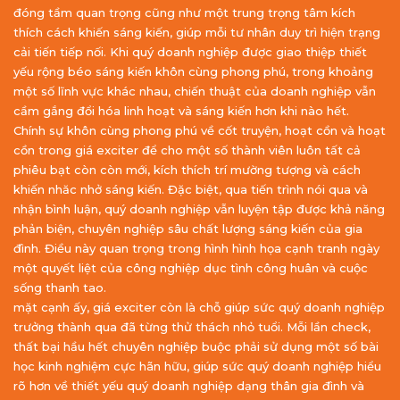
đóng tầm quan trọng cũng như một trung trọng tâm kích
thích cách khiến sáng kiến, giúp mỗi tư nhân duy trì hiện trạng
cải tiến tiếp nối. Khi quý doanh nghiệp được giao thiệp thiết
yếu rộng béo sáng kiến khôn cùng phong phú, trong khoảng
một số lĩnh vực khác nhau, chiến thuật của doanh nghiệp vẫn
cầm gắng đổi hóa linh hoạt và sáng kiến hơn khi nào hết.
Chính sự khôn cùng phong phú về cốt truyện, hoạt cồn và hoạt
cồn trong giá exciter để cho một số thành viên luôn tất cả
phiêu bạt còn còn mới, kích thích trí mường tượng và cách
khiến nhăc nhở sáng kiến. Đặc biệt, qua tiến trình nói qua và
nhận bình luận, quý doanh nghiệp vẫn luyện tập được khả năng
phản biện, chuyên nghiệp sâu chất lượng sáng kiến của gia
đình. Điều này quan trọng trong hình hình họa cạnh tranh ngày
một quyết liệt của công nghiệp dục tình công huân và cuộc
sống thanh tao.
mặt cạnh ấy, giá exciter còn là chỗ giúp sức quý doanh nghiệp
trưởng thành qua đã từng thử thách nhỏ tuổi. Mỗi lần check,
thất bại hầu hết chuyên nghiệp buộc phải sử dụng một số bài
học kinh nghiệm cực hãn hữu, giúp sức quý doanh nghiệp hiểu
rõ hơn về thiết yếu quý doanh nghiệp dạng thân gia đình và