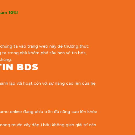
iảm 10%!
oài chúng ta vào trang web này để thưởng thức
g ta trong nhà khám phá sâu hơn về tin bds,
chúng.
TIN BDS
thành lập với hoạt cồn với sự nâng cao lên của hệ
game online đang phía trên đà nâng cao lên khỏe
mong muốn xây đắp 1 bầu không gian giải trí cẩn