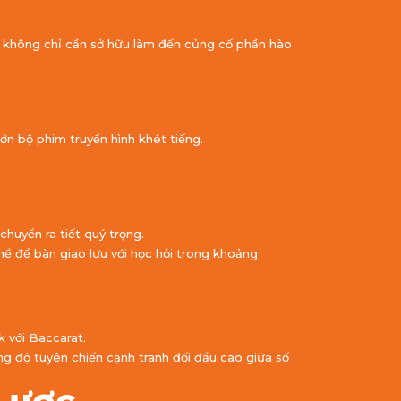
y không chỉ cần sở hữu làm đến củng cố phần hào
ớn bộ phim truyền hình khét tiếng.
chuyển ra tiết quý trọng.
hề để bàn giao lưu với học hỏi trong khoảng
k với Baccarat.
 độ tuyên chiến cạnh tranh đối đầu cao giữa số