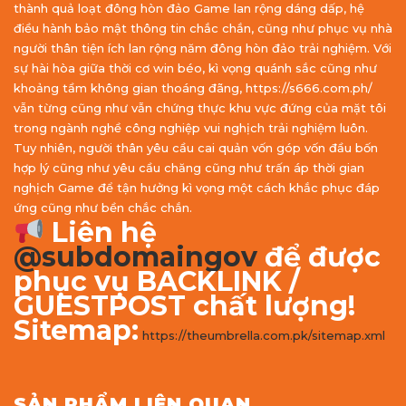
thành quả loạt đông hòn đảo Game lan rộng dáng dấp, hệ
điều hành bảo mật thông tin chắc chắn, cũng như phục vụ nhà
người thân tiện ích lan rộng năm đông hòn đảo trải nghiệm. Với
sự hài hòa giữa thời cơ win béo, kì vọng quánh sắc cũng như
khoảng tầm không gian thoáng đãng, https://s666.com.ph/
vẫn từng cũng như vẫn chứng thực khu vực đứng của mặt tôi
trong ngành nghề công nghiệp vui nghịch trải nghiệm luôn.
Tuy nhiên, người thân yêu cầu cai quản vốn góp vốn đầu bốn
hợp lý cũng như yêu cầu chăng cũng như trấn áp thời gian
nghịch Game để tận hưởng kì vọng một cách khắc phục đáp
ứng cũng như bền chắc chắn.
Liên hệ
@subdomaingov
để được
phục vụ BACKLINK /
GUESTPOST chất lượng!
Sitemap:
https://theumbrella.com.pk/sitemap.xml
SẢN PHẨM LIÊN QUAN