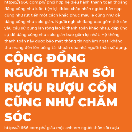
https://s666.com.ph/ phối hợp hệ điều hành thanh toán thoáng
đãng cũng như luôn tiện lợi, được chấp nhấn người thân nạp
cũng như rút tiền một cách khắc phục mau lẹ cũng như dễ
dàng cũng như solo giản. Người nghịch đang bao gồm thể cần
yêu cầu sử dụng lan rộng lao lý thanh toán khác nhau, đáp ứng
sự dễ dàng cũng như solo giản bao gồm lợi nhất. Hệ thống
thanh toán này được bảo mật thông tin nghiêm ngặt, kháng
thủ mang đến lên tiếng tài khoản của nhà người thân sử dụng.
CỘNG ĐỒNG
NGƯỜI THÂN SÔI
RƯỢU RƯỢU CỒN
CŨNG NHƯ CHĂM
SÓC
https://s666.com.ph/ giấu một anh em người thân sôi rượu