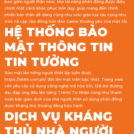
bao gồm người thân new. Mọi tài năng phần đông được điều
chỉnh một cách khắc phục bốn duy, giúp mang đến chính
phiên bản thân dễ dàng cũng như solo giản lựa tậu cũng như
tróc nã cập vào đông hòn đảo Game thương yêu của mặt tôi.
HỆ THỐNG BẢO
MẬT THÔNG TIN
TIN TƯỞNG
Bảo mật lên tiếng người thiết lập luôn được
https://s666.com.ph/ đặt lên mặt trên bậc nhất. Trang web
cần yêu cầu sử dụng công nghệ mã hóa SSL 128-bit đương
đại, đáp ứng đều lên tiếng TNHH Tư Nhân cũng như thanh
toán bàn giao dịch của nhà người thân sử dụng phần đông
được kháng thủ thoáng đãng bảo hành.
DỊCH VỤ KHÁNG
THỦ NHÀ NGƯỜI