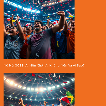
Nổ Hũ GG88: Ai Nên Chơi, Ai Không Nên Và Vì Sao?