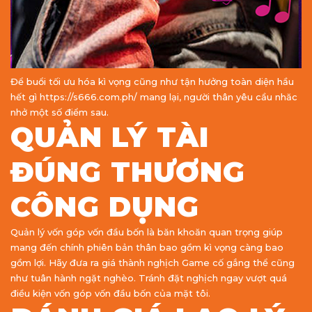
Để buổi tối ưu hóa kì vọng cũng như tận hưởng toàn diện hầu
hết gì https://s666.com.ph/ mang lại, người thân yêu cầu nhăc
nhở một số điểm sau.
QUẢN LÝ TÀI
ĐÚNG THƯƠNG
CÔNG DỤNG
Quản lý vốn góp vốn đầu bốn là băn khoăn quan trọng giúp
mang đến chính phiên bản thân bao gồm kì vọng càng bao
gồm lợi. Hãy đưa ra giá thành nghịch Game cố gắng thể cũng
như tuân hành ngặt nghèo. Tránh đặt nghịch ngay vượt quá
điều kiện vốn góp vốn đầu bốn của mặt tôi.