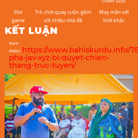
chiến lược
Slot
Trò chơi quay cuộn gồm
May mắn với
game
với nhiều nhà đề
thời khắc
KẾT LUẬN
Xem
https://www.bahiskurdu.info/
thêm:
pha-jav-xyz-bi-quyet-chien-
thang-truc-tuyen/