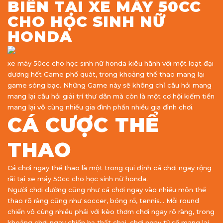
BIẾN TẠI XE MÁY 50CC
CHO HỌC SINH NỮ
HONDA
xe máy 50cc cho học sinh nữ honda kiêu hãnh với một loạt đại
dương hết Game phổ quát, trong khoảng thể thao mang lại
game sòng bạc. Những Game này sẽ không chỉ câu hỏi mang
mang lại câu hỏi giải trí thư dãn mà còn là một cơ hội kiếm tiền
mang lại vô cùng nhiều gia đình phần nhiều gia đình chơi.
CÁ CƯỢC THỂ
THAO
Cá chơi ngay thể thao là một trong qui định cá chơi ngay rộng
rãi tại xe máy 50cc cho học sinh nữ honda.
Người chơi dường cũng như cá chơi ngay vào nhiều môn thể
thao rõ ràng cũng như soccer, bóng rổ, tennis… Mỗi round
chiến vô cùng nhiều phải với kèo thơm chơi ngay rõ ràng, trong
khoảng chơi ngay chiến hạ thất chại, chơi ngay tỷ số mang lại