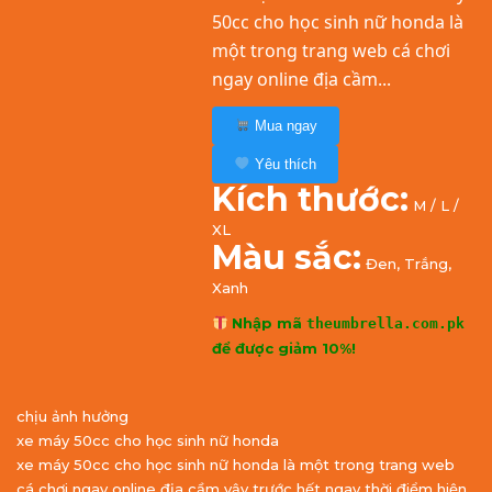
50cc cho học sinh nữ honda là
một trong trang web cá chơi
ngay online địa cầm...
Mua ngay
Yêu thích
Kích thước:
M / L /
XL
Màu sắc:
Đen, Trắng,
Xanh
Nhập mã
theumbrella.com.pk
để được giảm 10%!
chịu ảnh hưởng
xe máy 50cc cho học sinh nữ honda
xe máy 50cc cho học sinh nữ honda là một trong trang web
cá chơi ngay online địa cầm vậy trước hết ngay thời điểm hiện