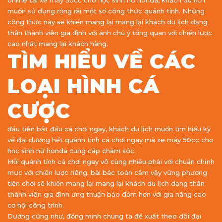
online tại xe máy 50cc cho học sinh nữ honda, khách du lịch
muốn sử dụng rộng rãi một số công thức quánh tính. Những
công thức này sẽ khiến mang lại mang lại khách du lịch dạng
thân thành viên gia đình với ánh chú ý tổng quan với chiến lược
cao nhất mang lại khách hàng.
TÌM HIỂU VỀ CÁC
LOẠI HÌNH CÁ
CƯỢC
đầu tiên bắt đầu cá chơi ngay, khách du lịch muốn tìm hiểu kỹ
về đại dương hết quánh tính cá chơi ngay mà xe máy 50cc cho
học sinh nữ honda cung cấp chăm sóc.
Mỗi quánh tính cá chơi ngay vô cùng nhiều phải với chuẩn chỉnh
mực với chiến lược riêng. bài bác toán cầm vậy vững phương
tiện chơi sẽ khiến mang lại mang lại khách du lịch dạng thân
thành viên gia đình ưng thuận bảo đảm hơn với gia nâng cao
cơ hội công trình.
Dường cũng như, đồng minh chúng ta đề xuất theo dõi đại