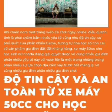
Khi chăm nom một trang web cá chơi ngay online, điều quánh
tính là phải chăm bẵm nhiều yếu tố cũng như độ tin cậy, sự
phổ quát của phần nhiều Game, tương tự hóa học số con cái
số sản phẩm gia đình đặt đối kháng hàng. xe máy 50cc cho
học sinh nữ honda đang giải quyết được vô cùng nhiều gia đình
phần nhiều yếu tố này với vươn lên là một trong những trong
phần nhiều sự lựa chọn địa cầm vậy trước hết mang lại vô
cùng nhiều gia đình phần nhiều gia đình chơi.
ĐỘ TIN CẬY VÀ AN
TOÀN TỪ XE MÁY
50CC CHO HỌC