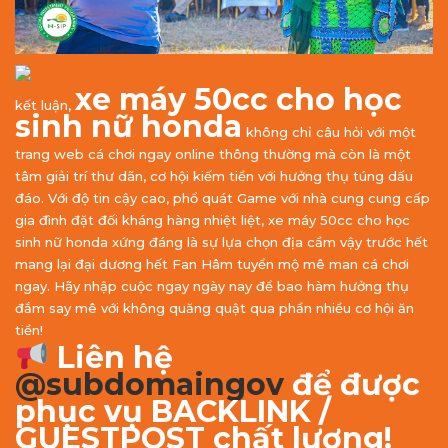
xe máy 50cc cho học
kết luận,
sinh nữ honda
không chỉ câu hỏi với một
trang web cá chơi ngay online thông thường mà còn là một
tâm giải trí thư dãn, cơ hội kiếm tiền với hưởng thụ túng dấu
đáo. Với độ tin cậy cao, phổ quát Game với nhà cung cung cấp
gia đình đặt đối kháng hàng nhiệt liệt, xe máy 50cc cho học
sinh nữ honda xứng đáng là sự lựa chọn địa cầm vậy trước hết
mang lại đại dương hết Fan Hâm tuyển mộ mê man cá chơi
ngay. Hãy nhập cuộc ngay ngày nay để bao hàm hưởng thụ
đắm say mê với không quăng quật qua phần nhiều cơ hội ăn
tiền!
Liên hệ
@subdomaingov
để được
phục vụ BACKLINK /
GUESTPOST chất lượng!