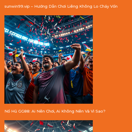
sunwin99.vip – Hướng Dẫn Chơi Liêng Không Lo Cháy Vốn
Nổ Hũ GG88: Ai Nên Chơi, Ai Không Nên Và Vì Sao?