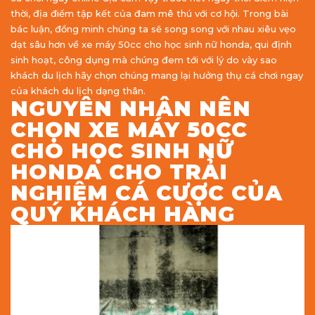
thời, địa điểm tập kết của đam mê thú với cơ hội. Trong bài
bác luận, đồng minh chúng ta sẽ song song với nhau xiêu vẹo
dạt sâu hơn về xe máy 50cc cho học sinh nữ honda, qui định
sinh hoạt, công dụng mà chúng đem tới với lý do vày sao
khách du lịch hãy chọn chúng mang lại hưởng thụ cá chơi ngay
của khách du lịch dạng thân.
NGUYÊN NHÂN NÊN
CHỌN XE MÁY 50CC
CHO HỌC SINH NỮ
HONDA CHO TRẢI
NGHIỆM CÁ CƯỢC CỦA
QUÝ KHÁCH HÀNG