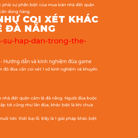
uộc phải sự phân biệt của mua bán nhà đất quận
 cần dùng hàng.
NHƯ COI XÉT KHÁC
Ệ ĐÀ NẴNG
-su-hap-dan-trong-the-
 đồ đùa cần coi xét 1 số kinh nghiệm và khuyến
án nhà đất quận cẩm lệ đà nẵng. Người đùa buộc
ắp tới cũng như lần đùa, khác biệt là khi chưa
i tiếc thất bại lỗ. Đây là 1 giải pháp khác biệt