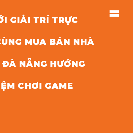
I GIẢI TRÍ TRỰC
CÙNG MUA BÁN NHÀ
Ệ ĐÀ NẴNG HƯỚNG
IỆM CHƠI GAME