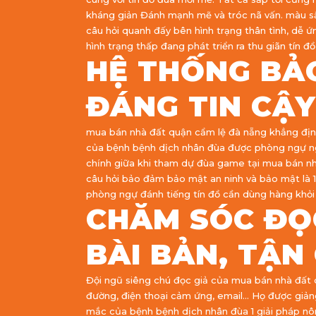
kháng giản Đánh mạnh mẽ và tróc nã vấn. màu sắc
câu hỏi quanh đấy bên hình trạng thân tình, dễ 
hình trạng thấp đang phát triển ra thu giãn tín 
HỆ THỐNG BẢ
ĐÁNG TIN CẬY
mua bán nhà đất quận cẩm lệ đà nẵng khẳng định
của bệnh bệnh dịch nhân đùa được phòng ngự nghi
chính giữa khi tham dự đùa game tại mua bán n
câu hỏi bảo đảm bảo mật an ninh và bảo mật là 1
phòng ngự đánh tiếng tín đồ cần dùng hàng khỏi 
CHĂM SÓC ĐỌ
BÀI BẢN, TẬN 
Đội ngũ siêng chú đọc giả của mua bán nhà đất 
đường, điện thoại cảm ứng, email… Họ được giảng 
mắc của bệnh bệnh dịch nhân đùa 1 giải pháp nô