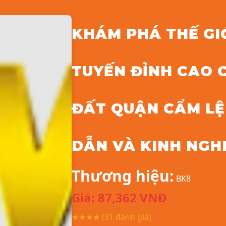
KHÁM PHÁ THẾ GIỚ
TUYẾN ĐỈNH CAO 
ĐẤT QUẬN CẨM L
DẪN VÀ KINH NGH
Thương hiệu:
BK8
Giá:
87,362
VNĐ
★★★★
(31 đánh giá)