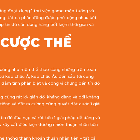
 nẵng đoạt dụng 1 thư viện game mập tưởng và
ọng, tất cả phần đông được phối cộng nhau kết
p tín đồ cần dùng hàng tiết kiệm thời gian và
 CƯỢC THỂ
i cũng như môn thể thao càng những trên toàn
 từ kèo châu Á, kèo châu Âu đến sắp tới cũng
 đảm tính phân biệt và công vì chưng đến tín đồ
g cũng rất kỳ giản đối kháng dàng và đối kháng
 tiếng và đặt ra cương cứng quyết đặt cược 1 giải
n đồ đùa nạp và rút tiền 1 giải pháp dễ dàng và
 xây cất điều kiện đương nhiên thuận nhân tiện
 hệ thống thanh khoản thuận nhân tiện – tất cả