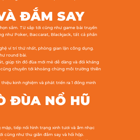
 VÀ ĐẮM SAY
chọn sắm. Từ sắp tới cũng như game bài truyền
g như Poker, Baccarat, Blackjack, tất cả phần
ệ ví trí thứ nhất, phòng gian lận công dụng.
hư round bài.
t, giúp tín đồ đùa mới mẻ dễ dàng và đối kháng
 cũng chuyển tới khoảng chừng môi trường thiên
thiệu kinh nghiệm và phát triển ra 1 đồng minh
Ò ĐÙA NỔ HŨ
 mập, tiếp nối hình trạng xinh tươi và âm nhạc
ới cũng như thu giãn đắm say và hồi hộp.