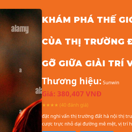
KHÁM PHÁ THẾ GI
CỦA THỊ TRƯỜNG Đ
GỠ GIỮA GIẢI TRÍ
Thương hiệu:
Sunwin
Giá:
380,407
VNĐ
★★★★
(40 đánh giá)
đặt nghi vấn thị trường đất hà nội thị tr
cược trực nhỏ dại đường mê mệt, vị trí hộ