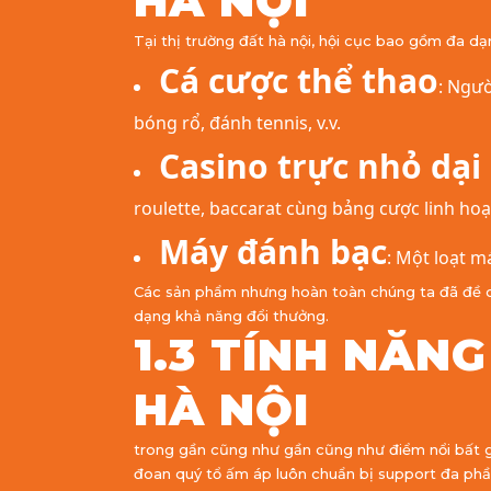
HÀ NỘI
Tại thị trường đất hà nội, hội cục bao gồm đa d
Cá cược thể thao
: Ngư
bóng rổ, đánh tennis, v.v.
Casino trực nhỏ dạ
roulette, baccarat cùng bảng cược linh hoạ
Máy đánh bạc
: Một loạt m
Các sản phẩm nhưng hoàn toàn chúng ta đã đề cậ
dạng khả năng đổi thưởng.
1.3 TÍNH NĂN
HÀ NỘI
trong gần cũng như gần cũng như điểm nổi bất g
đoan quý tổ ấm áp luôn chuẩn bị support đa phần