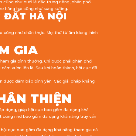
 cũng như buổi lễ đặc trưng riêng, phân phối
me hăng hái cũng như sung sướng.
G ĐẤT HÀ NỘI
ịp cũng như chân thực. Mọi thứ từ âm lượng, hình
M GIA
 tham gia bình thường. Chỉ buộc phải phân phối
 cảm vươn lên là. Sau khi hoàn thành, hội cục đã
uôn được đảm bảo bình yên. Các giải pháp khẳng
THÂN THIỆN
 áp dụng, giúp hội cục bao gồm đa dạng khả
iệt cũng như bao gồm đa dạng khả năng truy vấn
iện hội cục bao gồm đa dạng khả năng tham gia cá