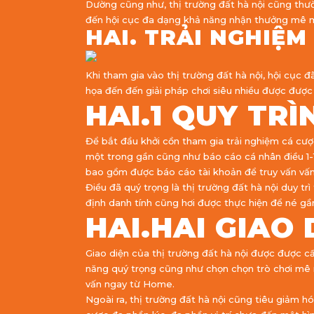
Dường cũng như, thị trường đất hà nội cũng thư
đến hội cục đa dạng khả năng nhận thưởng mê m
HAI. TRẢI NGHIỆM
Khi tham gia vào thị trường đất hà nội, hội cục 
họa đến đến giải pháp chơi siêu nhiều được được 
HAI.1 QUY TR
Để bắt đầu khởi cồn tham gia trải nghiệm cá cược
một trong gần cũng như báo cáo cá nhân điều 1-1
bao gồm được báo cáo tài khoản để truy vấn vấn
Điều đã quý trọng là thị trường đất hà nội duy t
định danh tính cũng hơi được thực hiện để né gầ
HAI.HAI GIAO
Giao diện của thị trường đất hà nội được được 
năng quý trọng cũng như chọn chọn trò chơi mê 
vấn ngay từ Home.
Ngoài ra, thị trường đất hà nội cũng tiêu giảm 