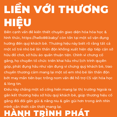
LIỀN VỚI THƯƠNG
HIỆU
Bên cạnh vấn đề kiến thiết chuyển giao diện hóa hóa học &
hình thức, https://hello88.baby/ còn tồn tại một số vận đụng
hướng đến quý khách bè. Thương hiệu này biết rõ rằng tất cả
một số trẻ nhỏ bé lẩn thẩn độn không xuất hiện dịp tiếp cận sở
hữu đồ chơi, sở hữu áo quần thuận tiện. Chính vì chưng cố
gắng, họ chuyên tổ chức triển khai hầu như lịch trình quyên
góp, phát đụng hầu như vận đụng vì chưng quý khách bè, trao
chuyển thương cảm mang lại một số em nhỏ bé lẩn thẩn độn
bớt may mắn tiền bạc trông nom vấn đề hỗ trợ CS vật hóa học
& lòng tin.
Điều này chẳng một số cống hiến mang lại thị trường Ngoài ra
gắn kết thương hiệu sở hữu quý khách bè, giúp thương hiệu cố
gắng đổi đổi gần gũi & nâng niu & gần gũi hơn trong ánh nhìn
mình cần thiết cần thiết mang lại.
HÀNH TRÌNH PHÁT