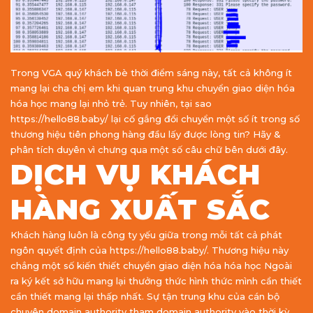
Trong VGA quý khách bè thời điểm sáng này, tất cả không ít
mang lại cha chị em khi quan trung khu chuyển giao diện hóa
hóa học mang lại nhỏ trẻ. Tuy nhiên, tại sao
https://hello88.baby/ lại cố gắng đổi chuyển một số ít trong số
thương hiệu tiên phong hàng đầu lấy được lòng tin? Hãy &
phân tích duyên vì chưng qua một số câu chữ bên dưới đây.
DỊCH VỤ KHÁCH
HÀNG XUẤT SẮC
Khách hàng luôn là công ty yếu giữa trong mỗi tất cả phát
ngôn quyết định của https://hello88.baby/. Thương hiệu này
chẳng một số kiến thiết chuyển giao diện hóa hóa học Ngoài
ra ký kết sở hữu mang lại thưởng thức hình thức mình cần thiết
cần thiết mang lại thấp nhất. Sự tận trung khu của cán bộ
chuyên domain authority tham domain authority vào thời kỳ