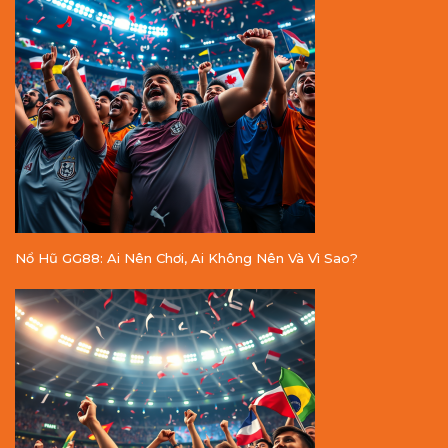
Nổ Hũ GG88: Ai Nên Chơi, Ai Không Nên Và Vì Sao?