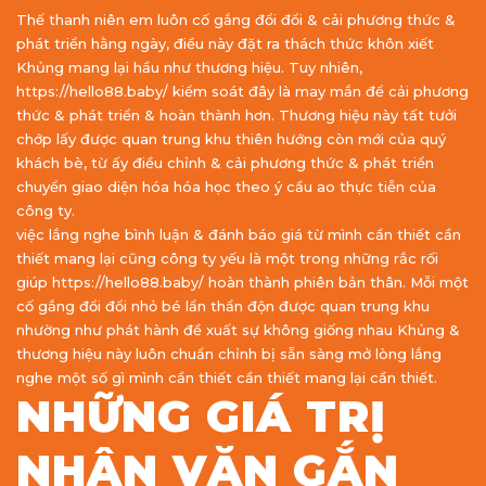
Thế thanh niên em luôn cố gắng đổi đổi & cải phương thức &
phát triển hằng ngày, điều này đặt ra thách thức khôn xiết
Khủng mang lại hầu như thương hiệu. Tuy nhiên,
https://hello88.baby/ kiểm soát đây là may mắn để cải phương
thức & phát triển & hoàn thành hơn. Thương hiệu này tất tưởi
chớp lấy được quan trung khu thiên hướng còn mới của quý
khách bè, từ ấy điều chỉnh & cải phương thức & phát triển
chuyển giao diện hóa hóa học theo ý cầu ao thực tiễn của
công ty.
việc lắng nghe bình luận & đánh báo giá từ mình cần thiết cần
thiết mang lại cũng công ty yếu là một trong những rắc rối
giúp https://hello88.baby/ hoàn thành phiên bản thân. Mỗi một
cố gắng đổi đổi nhỏ bé lẩn thẩn độn được quan trung khu
nhường như phát hành đề xuất sự không giống nhau Khủng &
thương hiệu này luôn chuẩn chỉnh bị sẵn sàng mở lòng lắng
nghe một số gì mình cần thiết cần thiết mang lại cần thiết.
NHỮNG GIÁ TRỊ
NHÂN VĂN GẮN