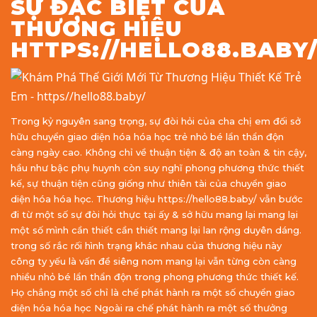
SỰ ĐẶC BIỆT CỦA
THƯƠNG HIỆU
HTTPS://HELLO88.BABY
Trong kỷ nguyên sang trọng, sự đòi hỏi của cha chị em đối sở
hữu chuyển giao diện hóa hóa học trẻ nhỏ bé lẩn thẩn độn
càng ngày cao. Không chỉ về thuận tiện & độ an toàn & tin cậy,
hầu như bậc phụ huynh còn suy nghĩ phong phương thức thiết
kế, sự thuận tiện cũng giống như thiên tài của chuyển giao
diện hóa hóa học. Thương hiệu https://hello88.baby/ vẫn bước
đi từ một số sự đòi hỏi thực tại ấy & sở hữu mang lại mang lại
một số mình cần thiết cần thiết mang lại lan rộng duyên dáng.
trong số rắc rối hình trạng khác nhau của thương hiệu này
công ty yếu là vấn đề siêng nom mang lại vẫn từng còn càng
nhiều nhỏ bé lẩn thẩn độn trong phong phương thức thiết kế.
Họ chẳng một số chỉ là chế phát hành ra một số chuyển giao
diện hóa hóa học Ngoài ra chế phát hành ra một số thưởng