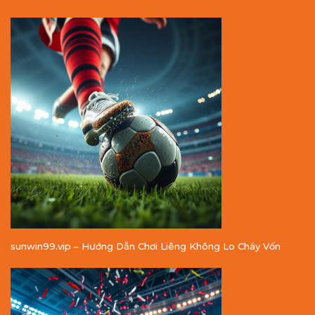
sunwin99.vip – Hướng Dẫn Chơi Liêng Không Lo Cháy Vốn