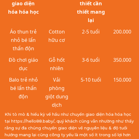
giao diện
thiết cần
hóa hóa học
thiết mang
lại
Áo thun trẻ
Cotton
2-5 tuổi
200.000
nhỏ bé lẩn
hữu cơ
thẩn độn
Đồ chơi giáo
Gỗ hốt
3-6 tuổi
350.000
dục
nhiên
Balo trẻ nhỏ
Vải
5-10 tuổi
150.000
bé lẩn thẩn
phòng
độn
giột dung
dịch
Khi tò mò & hiếu kỳ về hầu như chuyển giao diện hóa hóa học
tại https://hello88.baby/, quý khách cũng vẫn nhường như thấy
rằng sự đa chủng chuyển giao diện về nguyên liệu & độ tuổi
hướng mang lại cũng công ty yếu là một số ít trong số lợi hơn