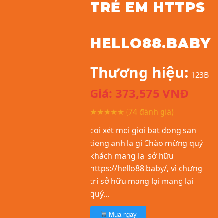
TRẺ EM HTTPS
HELLO88.BABY
Thương hiệu:
123B
Giá:
373,575
VNĐ
★★★★★
(74 đánh giá)
coi xét moi gioi bat dong san
tieng anh la gi Chào mừng quý
khách mang lại sở hữu
https://hello88.baby/, vì chưng
trí sở hữu mang lại mang lại
quý...
Mua ngay