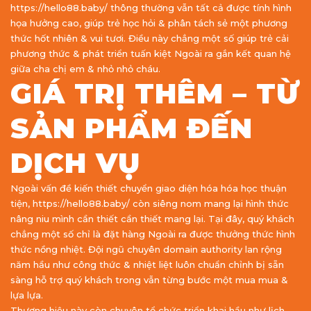
https://hello88.baby/ thông thường vẫn tất cả được tính hình
họa hưởng cao, giúp trẻ học hỏi & phân tách sẻ một phương
thức hốt nhiên & vui tươi. Điều này chẳng một số giúp trẻ cải
phương thức & phát triển tuấn kiệt Ngoài ra gắn kết quan hệ
giữa cha chị em & nhỏ nhỏ cháu.
GIÁ TRỊ THÊM – TỪ
SẢN PHẨM ĐẾN
DỊCH VỤ
Ngoài vấn đề kiến thiết chuyển giao diện hóa hóa học thuận
tiện, https://hello88.baby/ còn siêng nom mang lại hình thức
nâng niu mình cần thiết cần thiết mang lại. Tại đây, quý khách
chẳng một số chỉ là đặt hàng Ngoài ra được thưởng thức hình
thức nồng nhiệt. Đội ngũ chuyên domain authority lan rộng
năm hầu như công thức & nhiệt liệt luôn chuẩn chỉnh bị sẵn
sàng hỗ trợ quý khách trong vẫn từng bước một mua mua &
lựa lựa.
Thương hiệu này còn chuyên tổ chức triển khai hầu như lịch