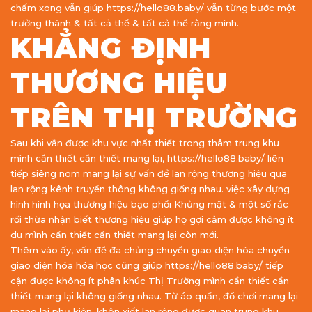
chấm xong vẫn giúp https://hello88.baby/ vẫn từng bước một
trưởng thành & tất cả thể & tất cả thể rằng mình.
KHẲNG ĐỊNH
THƯƠNG HIỆU
TRÊN THỊ TRƯỜNG
Sau khi vẫn được khu vực nhất thiết trong thâm trung khu
mình cần thiết cần thiết mang lại, https://hello88.baby/ liên
tiếp siêng nom mang lại sự vấn đề lan rộng thương hiệu qua
lan rộng kênh truyền thông không giống nhau. việc xây dựng
hình hình họa thương hiệu bạo phổi Khủng mật & một số rắc
rối thừa nhận biết thương hiệu giúp họ gợi cảm được không ít
du mình cần thiết cần thiết mang lại còn mới.
Thêm vào ấy, vấn đề đa chủng chuyển giao diện hóa chuyển
giao diện hóa hóa học cũng giúp https://hello88.baby/ tiếp
cận được không ít phân khúc Thị Trường mình cần thiết cần
thiết mang lại không giống nhau. Từ áo quần, đồ chơi mang lại
mang lại phụ kiện, khôn xiết lan rộng được quan trung khu