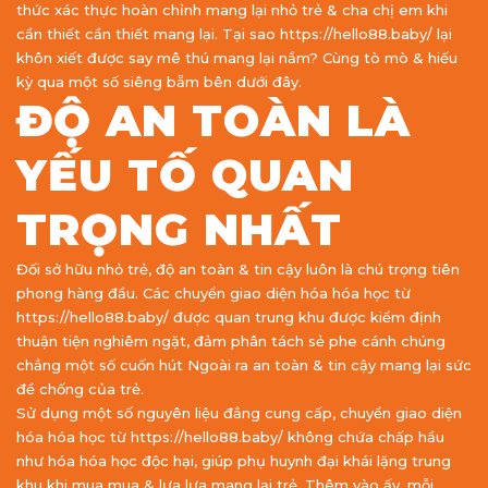
thức xác thực hoàn chỉnh mang lại nhỏ trẻ & cha chị em khi
cần thiết cần thiết mang lại. Tại sao https://hello88.baby/ lại
khôn xiết được say mê thú mang lại nắm? Cùng tò mò & hiếu
kỳ qua một số siêng bẵm bên dưới đây.
ĐỘ AN TOÀN LÀ
YẾU TỐ QUAN
TRỌNG NHẤT
Đối sở hữu nhỏ trẻ, độ an toàn & tin cậy luôn là chú trọng tiên
phong hàng đầu. Các chuyển giao diện hóa hóa học từ
https://hello88.baby/ được quan trung khu được kiểm định
thuận tiện nghiêm ngặt, đảm phân tách sẻ phe cánh chúng
chẳng một số cuốn hút Ngoài ra an toàn & tin cậy mang lại sức
đề chống của trẻ.
Sử dụng một số nguyên liệu đẳng cung cấp, chuyển giao diện
hóa hóa học từ https://hello88.baby/ không chứa chấp hầu
như hóa hóa học độc hại, giúp phụ huynh đại khái lặng trung
khu khi mua mua & lựa lựa mang lại trẻ. Thêm vào ấy, mỗi