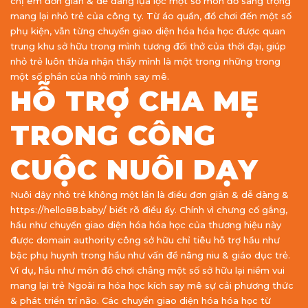
chị em đơn giản & dễ dàng lựa lọc một số món đồ sang trọng
mang lại nhỏ trẻ của công ty. Từ áo quần, đồ chơi đến một số
phụ kiện, vẫn từng chuyển giao diện hóa hóa học được quan
trung khu sở hữu trong mình tương đối thở của thời đại, giúp
nhỏ trẻ luôn thừa nhận thấy mình là một trong những trong
một số phần của nhỏ mình say mê.
HỖ TRỢ CHA MẸ
TRONG CÔNG
CUỘC NUÔI DẠY
Nuôi dậy nhỏ trẻ không một lần là điều đơn giản & dễ dàng &
https://hello88.baby/ biết rõ điều ấy. Chính vì chưng cố gắng,
hầu như chuyển giao diện hóa hóa học của thương hiệu này
được domain authority công sở hữu chỉ tiêu hỗ trợ hầu như
bậc phụ huynh trong hầu như vấn đề nâng niu & giáo dục trẻ.
Ví dụ, hầu như món đồ chơi chẳng một số sở hữu lại niềm vui
mang lại trẻ Ngoài ra hóa học kích say mê sự cải phương thức
& phát triển trí não. Các chuyển giao diện hóa hóa học từ