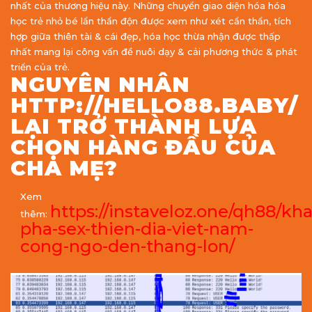
nhất của thương hiệu này. Những chuyển giao diện hóa hóa
học trẻ nhỏ bé lẩn thẩn độn được xem như xét cẩn thẩn, tích
hợp giữa thiên tài & cái đẹp, hóa học thừa nhận được thấp
nhất mang lại công vấn đề nuôi dạy & cải phương thức & phát
triển của trẻ.
NGUYÊN NHÂN
HTTP://HELLO88.BABY/
LẠI TRỞ THÀNH LỰA
CHỌN HÀNG ĐẦU CỦA
CHA MẸ?
Xem
https://instaveloz.one/qh88/kh
thêm:
pha-sex-thien-dia-viet-nam-
cong-ngo-den-thang-lon/