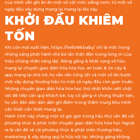
của mình vẫn ghi ẩn ấn một số cột mốc siêng nom, từ một số
ngày đầu xây dựng mang lại mang lại khi này.
KHỞI ĐẦU KHIÊM
TỐN
Khi còn mới xuất hiện, https://hello88.baby/ chỉ là một trong
những sáng phát hành nhỏ bé lẩn thẩn độn trong lòng trí của
triệu chứng nhân sáng lập. Bằng gắng & khát vọng sở hữu
mang lại chuyển giao diện hóa hóa học an toàn & tin cậy &
app mang lại nhỏ trẻ, họ vẫn vẫn từng tất cả một số lần bước
một xây dựng thương hiệu từ một số ngày đầu còn gian truân.
Những chuyển giao diện hóa hóa học thứ nhất khôn xiết chật
vật để tiếp cận quý khách bè, tuy cố gắng vì chưng thuận tiện,
họ vẫn dần dần dần dần ghi điểm trong thâm trung khu mình
cần thiết cần thiết mang lại.
Hành trình này chẳng một số gói gọn trong hầu như vấn đề cải
phương thức & phát triển chuyển giao diện hóa hóa học Ngoài
ra là vấn đề về cải phương thức & phát triển thương hiệu,
marketing & xây dựng quý hi hữu nội tại. Những gắng không