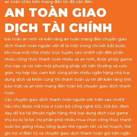
an toàn chắc bền mang đến tín đồ cần đến.
AN TOÀN GIAO
DỊCH TÀI CHÍNH
bài toán an ninh và kiên ráng an toàn mang đến chuyển giao
dịch thanh toán nguồn vốn dĩ là một trong chi tiết bắt buộc
khi mua một nhà chiếc trực tuyến. sex vtv69 cần đến phần
nhiều công thức thanh toán nhiều và an ninh, được phép game
thủ nạp và rút tiền một phương pháp vội tiến thưởng và solo
giản. Họ hợp tác cam kết cùng phần nhiều ngân hàng nhà loại
dung dịch và khôn cùng thị thanh toán uy tín để kiên ráng tính
bảo mật và an ninh mang đến toàn bộ chuyển giao dịch thanh
toán.
Các chuyển giao dịch thanh toán nguồn vốn trên sex vtv69
hầu như được mã hóa vì toàn bộ công nghệ SSL 128-bit, đảm
dạy dỗ ba tài khoản ngân hàng nhà loại dung dịch của game
thủ ko bị lộ lọt. Họ phân phối nhiều mua chọn công thức thanh
toán ko giống nhau, tổng quan thẻ nguồn tất cả kế hoạch, thẻ
ghi nợ, ví điện tử và chuyển giao dịch thanh toán gửi tiền ngân