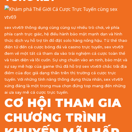
sex vtv69 thông dụng cùng cùng sự nhiều trò chơi, vẻ phía
phía cạnh trực giác, hệ điều hành bảo mật mạnh dạn và hình
thức dịch vụ hỗ trợ tín đồ đặt solo hàng nồng hậu. Từ thể thao
điện tử đến cá cược bóng đá và casino trực tuyến, sex vtv69
đem về một tất cả tham da vào trải nghiệm cá cược toàn thể
và toàn diện và lôi cuốn. Sự ưng chuẩn vào an ninh, bảo mật và
sự say mê hợp của game thủ đã hỗ trợ sex vtv69 chắc trãi địa
điểm của đọc giả dạng thân trên thị trường cá cược trực
tuyến. Với những tính năng thông dụng thừa nhấn, sex vtv69
xứng đáng là một trong mua chọn đứng top mang đến những
ai ưa say mê cá cược trực tuyến.
CƠ HỘI THAM GIA
CHƯƠNG TRÌNH