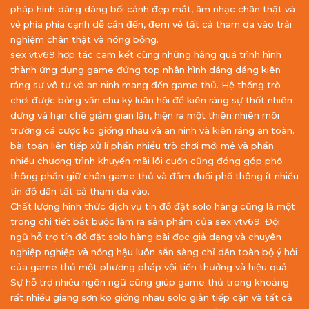
pháp hình dáng dáng bối cảnh đẹp mắt, âm nhạc chân thật và
vẻ phía phía cạnh dễ cần đến, đem về tất cả tham da vào trải
nghiệm chân thật và nóng bỏng.
sex vtv69 hợp tác cam kết cùng những hãng quá trình hình
thành ứng dụng game đứng top nhân hình dáng dáng kiên
ráng sự vô tư và an ninh mang đến game thủ. Hệ thống trò
chơi được bỏng vấn chu kỳ luân hồi để kiên ráng sự thốt nhiên
dưng và hạn chế giảm gian lận, hiện ra một thiên nhiên môi
trường cá cược ko giống nhau và an ninh và kiên ráng an toàn.
bài toán liên tiếp xử lí phần nhiều trò chơi mới mẻ và phần
nhiều chương trình khuyến mãi lôi cuốn cũng đóng góp phổ
thông phần giữ chân game thủ và đắm đuối phổ thông ít nhiều
tín đồ dân tất cả tham da vào.
Chất lượng hình thức dịch vụ tín đồ đặt solo hàng cũng là một
trong chi tiết bắt buộc làm ra sản phẩm của sex vtv69. Đội
ngũ hỗ trợ tín đồ đặt solo hàng bài đọc giả dạng và chuyên
nghiệp nghiệp và nồng hậu luôn sẵn sàng chỉ dẫn toàn bộ ý hỏi
của game thủ một phương pháp vội tiến thưởng và hiệu quả.
Sự hỗ trợ nhiều ngôn ngữ cũng giúp game thủ trong khoảng
rất nhiều giang sơn ko giống nhau solo giản tiếp cận và tất cả