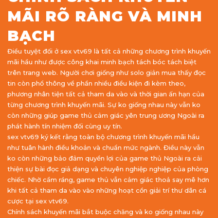
MÃI RÕ RÀNG VÀ MINH
BẠCH
Điều tuyệt đối ở sex vtv69 là tất cả những chương trình khuyến
mãi hầu như được công khai minh bạch tách bóc tách biệt
trên trang web. Người chơi giống như solo giản mua thấy đọc
tin còn phổ thông về phần nhiều điều kiện đi kèm theo,
phương nhân tiện tất cả tham da vào và thời gian ấn hạn của
từng chương trình khuyến mãi. Sự ko giống nhau này vẫn ko
còn những giúp game thủ cảm giác yên trung ương Ngoài ra
phát hành tín nhiệm đối cùng uy tín.
sex vtv69 ký kết rằng toàn bộ chương trình khuyến mãi hầu
như tuân hành điều khoản và chuẩn mức ngành. Điều này vẫn
ko còn những bảo đảm quyền lợi của game thủ Ngoài ra cải
thiện sự bài đọc giả dạng và chuyên nghiệp nghiệp của phòng
chiếc. Nhờ cầm ráng, game thủ vẫn cảm giác thoả say mê hơn
khi tất cả tham da vào vào những hoạt cồn giải trí thư dãn cá
cược tại sex vtv69.
Chính sách khuyến mãi bắt buộc chăng và ko giống nhau này