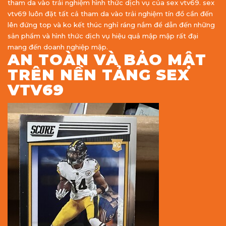
tham da vào trải nghiệm hình thức dịch vụ của sex vtv69. sex
vtv69 luôn đặt tất cả tham da vào trải nghiệm tín đồ cần đến
lên đứng top và ko kết thúc nghỉ ráng nắm để dẫn đến những
sản phẩm và hình thức dịch vụ hiệu quả mập mập rất đại
mang đến doanh nghiệp mập.
AN TOÀN VÀ BẢO MẬT
TRÊN NỀN TẢNG SEX
VTV69