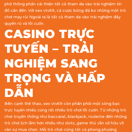
phổ thông phần cải thiện tất cả tham da vào trải nghiệm tín
đồ cần đến. Với sex vtv69, cá cược bóng đá ko những một trò
chơi may rủi Ngoài ra là tất cả tham da vào trải nghiệm đầy
quyến rũ và lôi cuốn.
CASINO TRỰC
TUYẾN – TRẢI
NGHIỆM SANG
TRỌNG VÀ HẤP
DẪN
Bên cạnh thể thao, sex vtv69 còn phân phối một sòng bạc
trực tuyến nhiều cùng rất nhiều trò chơi lôi cuốn. Từ những trò
chơi truyền thống như baccarat, blackjack, roulette đến những
trò chơi lịch lãm hơn nhiều như slots, game thủ vẫn sở hữu vô
vàn sự mua chọn. Mỗi trò chơi cũng tất cả phong phương