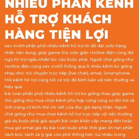
NHIỀU PHẦN KÊNH
HỖ TRỢ KHÁCH
HÀNG TIỆN LỢI
sex vtv69 phân phối nhiều kênh hỗ trợ tín đồ đặt solo hàng
nhân tiện dụng, giúp game thủ solo giản Hotline điện cùng đội
ngũ hỗ trợ ngẫu nhiên lúc nào buộc phải. Người chơi giống như
Hotline điện cùng sex vtv69 thông qua ít nhiều kênh ko giống
nhau như: trò chuyện trực tiếp (live chat), email, Smartphone.
Mỗi kênh hỗ trợ cũng tất cả tốc độ bình luận vội tiến thưởng và
hiệu quả.
bài toán phân phối nhiều kênh hỗ trợ ko giống nhau giúp game
thủ giống như mua chọn kênh phù hợp cùng cùng sự đòi hỏi và
tình trạng cố kỉnh thể chi tiết của đọc giả dạng thân. Người
chơi giống như mua chọn kênh hỗ trợ trực tiếp vội tiến thưởng
giả dụ buộc phải giải quyết bài toán khẩn cấp mang đến hoặc
mua gửi email giả dụ bài toán buộc phải thời gian ấn hạn phân
tách bóc tách và lý giải còn phổ thông hơn. Sự nhiều trong