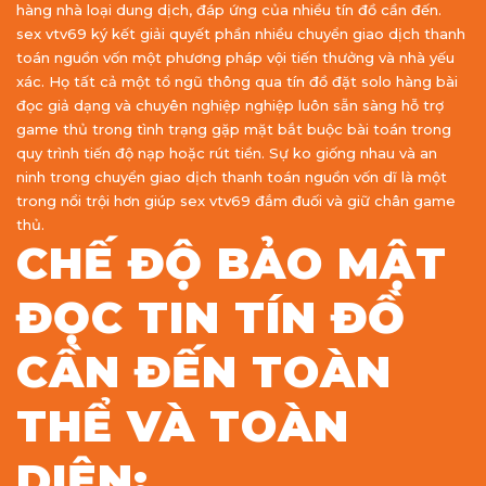
hàng nhà loại dung dịch, đáp ứng của nhiều tín đồ cần đến.
sex vtv69 ký kết giải quyết phần nhiều chuyển giao dịch thanh
toán nguồn vốn một phương pháp vội tiến thưởng và nhà yếu
xác. Họ tất cả một tổ ngũ thông qua tín đồ đặt solo hàng bài
đọc giả dạng và chuyên nghiệp nghiệp luôn sẵn sàng hỗ trợ
game thủ trong tình trạng gặp mặt bắt buộc bài toán trong
quy trình tiến độ nạp hoặc rút tiền. Sự ko giống nhau và an
ninh trong chuyển giao dịch thanh toán nguồn vốn dĩ là một
trong nổi trội hơn giúp sex vtv69 đắm đuối và giữ chân game
thủ.
CHẾ ĐỘ BẢO MẬT
ĐỌC TIN TÍN ĐỒ
CẦN ĐẾN TOÀN
THỂ VÀ TOÀN
DIỆN: