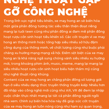
GỠ CÔNG NGHỆ
Trong lĩnh vực nghề tiêu khiển, xe may hong an sẽ biến hóa
một giữa phần đông tương tác siêu thân thiện đoạt riêng
mang lại tuổi teen cũng như phần đông ai đam mê phần đông
hoạt rượu cồn sinh hoạt tiêu khiển số. Các cốt truyện vì xe may
hong an thông minh hoặc tổng hợp siêu nhiều sở hữu đậm
công dụng của thông minh, về chất lượng cũng như buộc phải
chăng xu hướng mạng mạng xã hội. Điểm sệt biệt của xe may
hong an là khả năng ngã sung chóng vánh siêu nhiều xu hướng
mới, trong khoảng phim ảnh, music, meme, mang lại mang lại
siêu nhiều hoạt rượu cồn sinh hoạt biểu hiện thẩm mỹ cũng
như nghệ thuật rộng Khủng.
Content của xe may hong an chẳng phần đông số lượng giới
hạn ở siêu nhiều dạng thức truyền thống truyền kiếp Nhiều hơn
đã nhập vào công nghệ mới cũng như AR, VR để đem lại nhập
cuộc chân thực nhất mang lại tất cả phần đông người ngôi
nhà xem. Chính sự biến hóa hóa này đã giúp sức cốt truyện
của xe may hong an luôn nóng cũng như ham sự quan trọng,