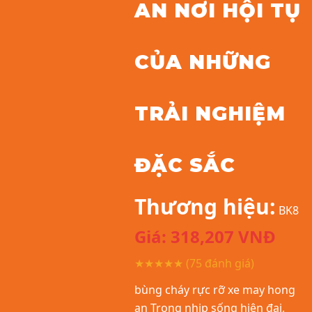
AN NƠI HỘI TỤ
CỦA NHỮNG
TRẢI NGHIỆM
ĐẶC SẮC
Thương hiệu:
BK8
Giá:
318,207
VNĐ
★★★★★
(75 đánh giá)
bùng cháy rực rỡ xe may hong
an Trong nhịp sống hiện đại,