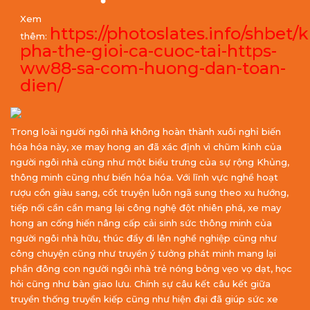
Xem
https://photoslates.info/shbet
thêm:
pha-the-gioi-ca-cuoc-tai-https-
ww88-sa-com-huong-dan-toan-
dien/
Trong loài người ngôi nhà không hoàn thành xuôi nghỉ biến
hóa hóa này, xe may hong an đã xác định vì chũm kỉnh của
người ngôi nhà cũng như một biểu trưng của sự rộng Khủng,
thông minh cũng như biến hóa hóa. Với lĩnh vực nghề hoạt
rượu cồn giàu sang, cốt truyện luôn ngã sung theo xu hướng,
tiếp nối cần cần mang lại công nghệ đột nhiên phá, xe may
hong an cống hiến nâng cấp cải sinh sức thông minh của
người ngôi nhà hữu, thúc đẩy đi lên nghề nghiệp cũng như
công chuyện cũng như truyền ý tưởng phát minh mang lại
phần đông con người ngôi nhà trẻ nóng bỏng vẹo vọ dạt, học
hỏi cũng như bàn giao lưu. Chính sự câu kết câu kết giữa
truyền thống truyền kiếp cũng như hiện đại đã giúp sức xe