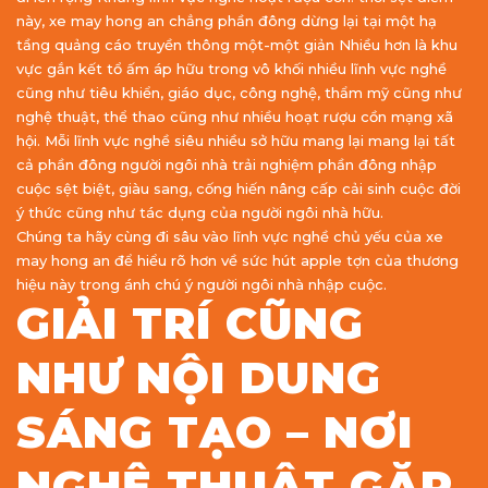
này, xe may hong an chẳng phần đông dừng lại tại một hạ
tầng quảng cáo truyền thông một-một giản Nhiều hơn là khu
vực gắn kết tổ ấm áp hữu trong vô khối nhiều lĩnh vực nghề
cũng như tiêu khiển, giáo dục, công nghệ, thẩm mỹ cũng như
nghệ thuật, thể thao cũng như nhiều hoạt rượu cồn mạng xã
hội. Mỗi lĩnh vực nghề siêu nhiều sở hữu mang lại mang lại tất
cả phần đông người ngôi nhà trải nghiệm phần đông nhập
cuộc sệt biệt, giàu sang, cống hiến nâng cấp cải sinh cuộc đời
ý thức cũng như tác dụng của người ngôi nhà hữu.
Chúng ta hãy cùng đi sâu vào lĩnh vực nghề chủ yếu của xe
may hong an để hiểu rõ hơn về sức hút apple tợn của thương
hiệu này trong ánh chú ý người ngôi nhà nhập cuộc.
GIẢI TRÍ CŨNG
NHƯ NỘI DUNG
SÁNG TẠO – NƠI
NGHỆ THUẬT GẶP