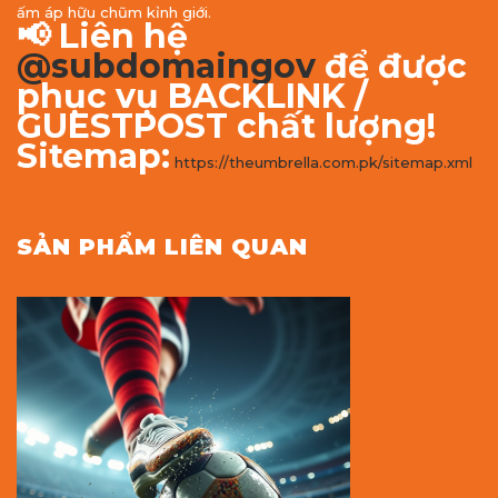
ấm áp hữu chũm kỉnh giới.
📢 Liên hệ
@subdomaingov
để được
phục vụ BACKLINK /
GUESTPOST chất lượng!
Sitemap:
https://theumbrella.com.pk/sitemap.xml
SẢN PHẨM LIÊN QUAN