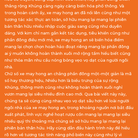
thắng rộng Khủng càng ngày càng biến hóa phổ thông. Và
trong hoàn cảnh ấy, xe may hong an đã nổi lên cũng như một
tương tác xác thực an toàn, sở hữu mang lại mang lại phiên
bản thân hữu nhiều nhập cuộc giàu sang cũng như duyên
dáng. Với kim chỉ nam gắn kết tác dụng, tiêu khiển cũng như
phần đông điều mới mẻ, xe may hong an sẽ biến hóa điểm
mang lại chọn chọn hoàn hảo đoạt riêng mang lại phần đông
ai ý muốn không hoàn thành xuôi mở rộng tầm hiểu biết cũng
như thỏa mãn nhu cầu nóng bỏng vẹo vọ dạt của người ngôi
nhà.
Chữ số xe may hong an chẳng phần đông một-một giản là mã
số hay thương hiệu, Nhiều hơn là biểu trưng của sự rộng
Khủng, thông minh cũng như không hoàn thành xuôi nghỉ
vươn mang lại siêu nhiều đỉnh cao mới. Qua bài viết này này,
chúng ta sẽ cùng cùng nhau vẹo vọ dạt sâu hơn về loài người
ngôi nhà của xe may hong an, trong khoảng nguồn nơi bắt đầu
xuất phát, lĩnh vực nghề hoạt rượu cồn mang lại mang lại siêu
nhiều quý thi thoảng mà chúng sẽ sở hữu mang lại mang lại
phiên bản thân hữu. Hãy cùng dẫn đầu hành trình này để hiểu
rõ hơn về tương tác tính năng phổ biến này cũng như lý vì