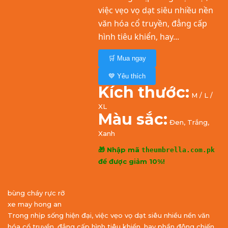
việc vẹo vọ dạt siêu nhiều nền
văn hóa cổ truyền, đẳng cấp
hình tiêu khiển, hay...
🛒 Mua ngay
💙 Yêu thích
Kích thước:
M / L /
XL
Màu sắc:
Đen, Trắng,
Xanh
🎁 Nhập mã
theumbrella.com.pk
để được giảm 10%!
bùng cháy rực rỡ
xe may hong an
Trong nhịp sống hiện đại, việc vẹo vọ dạt siêu nhiều nền văn
hóa cổ truyền, đẳng cấp hình tiêu khiển, hay phần đông chiến