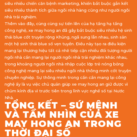
siêu nhiều chiến căn bệnh marketing, khiến bắt buộc gắn kết
siêu nhiều thành tích giữa ngôi nhà hàng cũng như người ngôi
nhà trải nghiệm.
Thêm vào đây, cùng cùng sự tiến lên của hạ tầng hạ tầng
công nghệ, xe may hong an đã gây bắt buộc siêu nhiều hệ sinh
thái blue cốt truyện rộng Khủng, ngã sung lẫn nhau, sinh sản
một hệ sinh thái blue số vẹn tuyền. Điều này tạo ra điều kiện
mang lại thương hiệu tất cả nhẽ tiếp cận nhiều đối tượng người
ngôi nhà cần mang lại người ngôi nhà trải nghiệm khác nhau,
trong khoảng người ngôi nhà nhập cuộc lớp trẻ nóng bỏng
công nghệ mang lại siêu nhiều ngôi nhà thông minh cốt truyện
chuyên nghiệp. Sự thông minh trong cần cần mang lại công
nghệ ấy là vụ việc chủ quản giúp xe may hong an giữ được vì
chũm kỉnh địa vì trước tiên trong lĩnh vực nghề số tại Nước
Nhà.
TỔNG KẾT – SỨ MỆNH
VÀ TẦM NHÌN CỦA XE
MAY HONG AN TRONG
THỜI ĐẠI SỐ