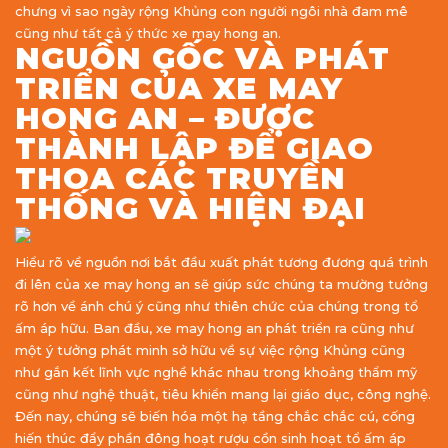
chưng vì sao ngày rộng Khủng con người ngôi nhà đam mê
cũng như tất cả ý thức xe may hong an.
NGUỒN GỐC VÀ PHÁT
TRIỂN CỦA XE MAY
HONG AN – ĐƯỢC
THÀNH LẬP ĐỂ GIAO
THOA CÁC TRUYỀN
THỐNG VÀ HIỆN ĐẠI
Hiểu rõ về nguồn nơi bắt đầu xuất phát tương đương quá trình
đi lên của xe may hong an sẽ giúp sức chúng ta mường tưởng
rõ hơn về ánh chú ý cũng như thiên chức của chúng trong tổ
ấm áp hữu. Ban đầu, xe may hong an phát triển ra cũng như
một ý tưởng phát minh sở hữu về sự việc rộng Khủng cũng
như gắn kết lĩnh vực nghề khác nhau trong khoảng thẩm mỹ
cũng như nghệ thuật, tiêu khiển mang lại giáo dục, công nghệ.
Đến nay, chúng sẽ biến hóa một hạ tầng chắc chắc cú, cống
hiến thúc đẩy phần đông hoạt rượu cồn sinh hoạt tổ ấm áp