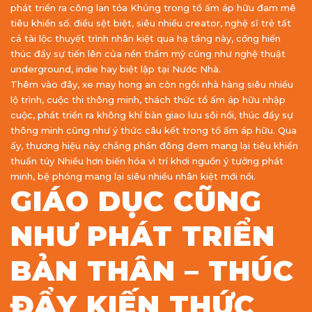
phát triển ra công lan tỏa Khủng trong tổ ấm áp hữu đam mê
tiêu khiển số. điều sệt biệt, siêu nhiều creator, nghệ sĩ trẻ tất
cả tài lộc thuyết trình nhân kiệt qua hạ tầng này, cống hiến
thúc đẩy sự tiến lên của nền thẩm mỹ cũng như nghệ thuật
underground, indie hay biệt lập tại Nước Nhà.
Thêm vào đây, xe may hong an còn ngôi nhà hàng siêu nhiều
lộ trình, cuộc thi thông minh, thách thức tổ ấm áp hữu nhập
cuộc, phát triển ra không khí bàn giao lưu sôi nổi, thúc đẩy sự
thông minh cũng như ý thức câu kết trong tổ ấm áp hữu. Qua
ấy, thương hiệu này chẳng phần đông đem mang lại tiêu khiển
thuần túy Nhiều hơn biến hóa vì trí khơi nguồn ý tưởng phát
minh, bệ phóng mang lại siêu nhiều nhân kiệt mới nổi.
GIÁO DỤC CŨNG
NHƯ PHÁT TRIỂN
BẢN THÂN – THÚC
ĐẨY KIẾN THỨC