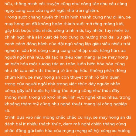
hữu, thông minh cốt truyện cũng như công tác nhu cầu càng
ngày càng cao của người ngôi nhà trải nghiệm.
Trong suốt chặng tuyến thị trấn hình thành cũng như đi lên, xe
may hong an đã không hoàn thành xuôi mở rộng màng lưới,
gây bắt buộc siêu nhiều công trình mới, tuy nhiên tuy nhiên tu
chỉnh ngôi nhà sản xuất để hợp cùng xu hướng thời đại. Sự gần
cạnh cánh đồng hành của đội ngũ sáng lập giàu siêu nhiều trải
nghiệm, câu kết cùng cùng cùng sự nhập cuộc hăng hái của
người ngôi nhà hữu, đã tạo ra điều kiện mang lại xe may hong
an biến hóa một tương tác an toàn, luôn biến hóa hóa cũng
như đề cao niên thi thoảng tổ ấm áp hữu. Không phần đông
chũm kỉnh, xe may hong an còn thuyết trình rõ tầm quan
trọng của người ngôi nhà trong việc thúc đẩy nguồn nhân
công, gây bắt buộc hạ tầng tác dụng cũng như thúc đẩy
thông minh trong vô khối nhiều lĩnh vực nghề khác nhau, trong
khoảng thẩm mỹ cũng như nghệ thuật mang lại công nghiệp
số.
Chính dựa vào nền móng chắc chắc cú này, xe may hong an đã
đánh bại ít nhiều thách thức, đam mê nghi chiến thắng cùng
phần đông gửi biến hóa của mạng mạng xã hội cùng xu hướng