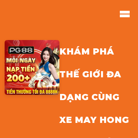
KHÁM PHÁ
THẾ GIỚI ĐA
DẠNG CÙNG
XE MAY HONG