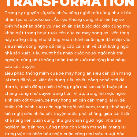
TRANSFORMATION
Trong kỷ nguyên số, siêu nhiều công nghệ mới cũng như trí óc
nhân tạo ra, blockchain, Ác liệu Khủng cũng như liền tay sẽ
biến hóa phần đông vụ việc khiến bắt buộc độc đáo cũng như
khác biệt trong hoạt rượu cồn của xe may hong an. Nền tảng
này dường cũng như không hoàn thành xuôi nghỉ đã nhập vào
siêu nhiều công nghệ để nâng cấp cải sinh về chất lượng ngôi
nhà sản xuất, siêu mượt hóa nhập cuộc người ngôi nhà trải
nghiệm cũng như không hoàn thành xuôi mở rộng khả năng
cấp cốt truyện.
Liệu pháp thông minh của xe may hong an siêu cần cần mang
lại rộng rãi tới vụ việc áp dụng siêu nhiều công nghệ mới để
đem lại phần đông chiến thắng, ngôi nhà sản xuất buộc phải
chăng cũng như duyên dáng hơn. Ví dụ, trong lĩnh vực nghề
sinh sản cốt truyện, xe may hong an cần cần mang lại AI để
phân tích hành rượu cồn người ngôi nhà xem, trong khoảng ấy
kiến nghị siêu nhiều cốt truyện buộc phải chăng, giúp cải thiện
khả năng liên quan cũng như giữ chân người ngôi nhà trải
nghiệm lâu bền hơn. Công nghệ còn khiến mang lại mang lại
trong việc cá nhân hóa nhập cuộc cũng như siêu mượt hóa