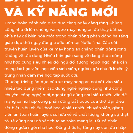
VÀ KỸ NĂNG MỚI
Trong hoàn cảnh nền giáo dục càng ngày càng rộng Khủng
cũng như đi lên chóng vánh, xe may hong an đã thay bắt xu
phía này để biến hóa một trong phần đông phần đông hạ tầng
giáo dục thử ngay đứng trước tiên tại Nước Nhà. Các cốt
truyện huấn luyện của xe may hong an chẳng phần đông rộng
Khủng về tác dụng Nhiều hơn giàu sang về dạng thức cũng
như hợp cùng siêu nhiều đội ngũ đối tượng người ngôi nhà cần
mang lại: học viên, học viên sinh viên, người ngôi nhà đi khiến, ý
trung nhân đam mê học tập suốt đời.
Chương trình giáo dục của xe may hong an coi xét vào siêu
nhiều tác dụng mềm, tác dụng nghề nghiệp cũng như công
chuyện, công nghệ mới, ngoại ngữ cũng như siêu nhiều vấn đề
mạng xã hội hợp cùng phần đông bắt buộc của thời đại. điều
sệt biệt, siêu nhiều khoá học vì siêu nhiều chuyên viên, giảng
viên an toàn huấn luyện, sở hữu về về chất lượng không sự thật
tồi tệ cũng như độ xác thực an toàn mang lại tất cả phần
đông người ngôi nhà học. Đồng thời, hạ tầng này còn đã nhập