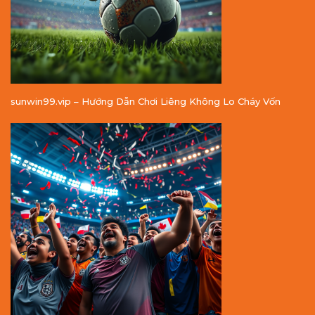
sunwin99.vip – Hướng Dẫn Chơi Liêng Không Lo Cháy Vốn