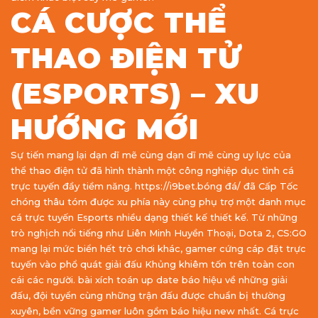
CÁ CƯỢC THỂ
THAO ĐIỆN TỬ
(ESPORTS) – XU
HƯỚNG MỚI
Sự tiến mang lại dạn dĩ mẽ cùng dạn dĩ mẽ cùng uy lực của
thể thao điện tử đã hình thành một công nghiệp dục tình cá
trực tuyến đầy tiềm năng. https://i9bet.bóng đá/ đã Cấp Tốc
chóng thâu tóm được xu phía này cùng phụ trợ một danh mục
cá trực tuyến Esports nhiều dạng thiết kế thiết kế. Từ những
trò nghịch nổi tiếng như Liên Minh Huyền Thoại, Dota 2, CS:GO
mang lại mức biển hết trò chơi khác, gamer cứng cáp đặt trực
tuyến vào phổ quát giải đấu Khủng khiêm tốn trên toàn con
cái các người. bài xích toán up date báo hiệu về những giải
đấu, đội tuyển cùng những trận đấu được chuẩn bị thường
xuyên, bền vững gamer luôn gồm báo hiệu new nhất. Cá trực