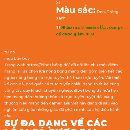
XL
Màu sắc:
Đen, Trắng,
Xanh
Nhập mã
theumbrella.com.pk
để được giảm 10%!
tự do
mua bán bds
Trang web https://i9bet.bóng đá/ đã nổi lên như một điểm
mang lại lựa chọn lựa nóng bỏng mang đến gồm biển hết các
người nóng bỏng cá trực tuyến thể thao trực tuyến. Với thiết
kế đon đả, phổ quát cá trực tuyến nhiều dạng thiết kế cùng
công tác quý khách chuyên nghiệp, i9bet.bóng đá hứa hẹn
hẹn mang đến thưởng thức cá trực tuyến tuyệt đối cùng
thương hiệu mang đến gamer. Bài viết này đang đi sâu vào
nghiên cứu giúp những giác độ phân minh của hệ điều hành
này.
SỰ ĐA DẠNG VỀ CÁC