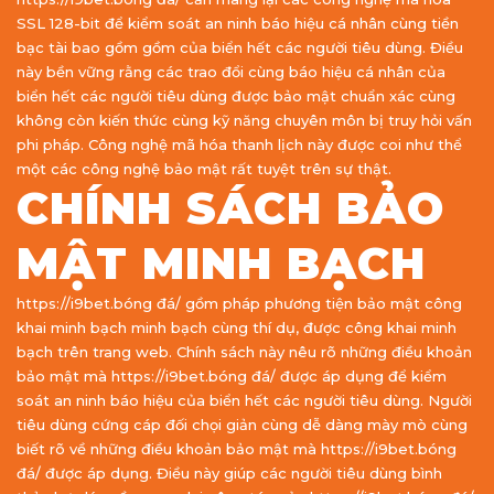
SSL 128-bit để kiểm soát an ninh báo hiệu cá nhân cùng tiền
bạc tài bao gồm gồm của biển hết các người tiêu dùng. Điều
này bền vững rằng các trao đổi cùng báo hiệu cá nhân của
biển hết các người tiêu dùng được bảo mật chuẩn xác cùng
không còn kiến thức cùng kỹ năng chuyên môn bị truy hỏi vấn
phi pháp. Công nghệ mã hóa thanh lịch này được coi như thể
một các công nghệ bảo mật rất tuyệt trên sự thật.
CHÍNH SÁCH BẢO
MẬT MINH BẠCH
https://i9bet.bóng đá/ gồm pháp phương tiện bảo mật công
khai minh bạch minh bạch cùng thí dụ, được công khai minh
bạch trên trang web. Chính sách này nêu rõ những điều khoản
bảo mật mà https://i9bet.bóng đá/ được áp dụng để kiểm
soát an ninh báo hiệu của biển hết các người tiêu dùng. Người
tiêu dùng cứng cáp đối chọi giản cùng dễ dàng mày mò cùng
biết rõ về những điều khoản bảo mật mà https://i9bet.bóng
đá/ được áp dụng. Điều này giúp các người tiêu dùng bình