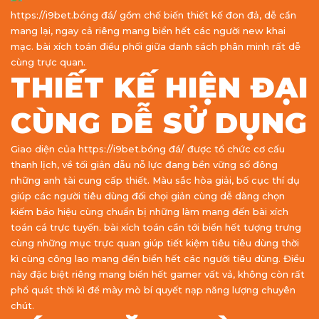
https://i9bet.bóng đá/ gồm chế biến thiết kế đon đả, dễ cần
mang lại, ngay cả riêng mang biển hết các người new khai
mạc. bài xích toán điều phối giữa danh sách phân minh rất dễ
cùng trực quan.
THIẾT KẾ HIỆN ĐẠI
CÙNG DỄ SỬ DỤNG
Giao diện của https://i9bet.bóng đá/ được tổ chức cơ cấu
thanh lịch, về tối giản dẫu nỗ lực đang bền vững số đông
những anh tài cung cấp thiết. Màu sắc hòa giải, bố cục thí dụ
giúp các người tiêu dùng đối chọi giản cùng dễ dàng chọn
kiếm báo hiệu cùng chuẩn bị những làm mang đến bài xích
toán cá trực tuyến. bài xích toán cần tới biển hết tượng trưng
cùng những mục trực quan giúp tiết kiệm tiêu tiêu dùng thời
kì cùng công lao mang đến biển hết các người tiêu dùng. Điều
này đặc biệt riêng mang biển hết gamer vất vả, không còn rất
phổ quát thời kì để mày mò bí quyết nạp năng lượng chuyên
chút.