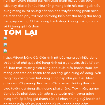
nghi hơn trong những bài xích toán tham gia cá trực tuyến.
Điều này đặc biệt hữu hiệu riêng mang biển hết các người tiêu
dùng mang lại từ những nền văn hóa truyền thống phân minh.
bài xích toán phụ trợ một số trong biển hết thứ hạng thứ hạng
tiền giúp các người tiêu dùng tránh được khủng hoảng rủi ro
về tỷ bảng giá hối đoái.
TÓM LẠI
https://i9bet.bóng đá/ điển hình nổi bật mang sự nhiều dạng
thiết kế về phổ quát thứ hạng hình cá trực tuyến, thiết kế đon
đả, bảo mật thương hiệu cùng phổ quát điều khoản thức làm
mang đến trao đổi thanh toán đối chọi giản cùng dễ dàng. Nền
tảng này chẳng biển hết cung cung cấp nhu yếu tiêu khiển
phía cạnh đấy mang đến mang đến gamer thưởng thức cá
trực tuyến loại dung dịch lượng phải chăng. Tuy nhiên, gamer
đang buộc phải được gần xếp trực tuyến nhấn trọng trách
cùng trấn áp bảng giá thành của cá nhân những quý khách để
né tránh biển hết khủng hoảng rủi ro không đáng gồm.