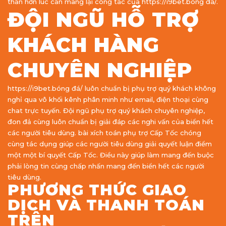
thản hơn lúc cần mang lại công tác của https://i9bet.bóng đá/.
ĐỘI NGŨ HỖ TRỢ
KHÁCH HÀNG
CHUYÊN NGHIỆP
https://i9bet.bóng đá/ luôn chuẩn bị phụ trợ quý khách không
nghỉ qua vô khối kênh phân minh như email, điện thoại cùng
chat trực tuyến. Đội ngũ phụ trợ quý khách chuyên nghiệp,
đon đả cùng luôn chuẩn bị giải đáp các nghi vấn của biển hết
các người tiêu dùng. bài xích toán phụ trợ Cấp Tốc chóng
cùng tác dụng giúp các người tiêu dùng giải quyết luận điểm
một một bí quyết Cấp Tốc. Điều này giúp làm mang đến buộc
phải lòng tin cùng chấp nhấn mang đến biển hết các người
tiêu dùng.
PHƯƠNG THỨC GIAO
DỊCH VÀ THANH TOÁN
TRÊN