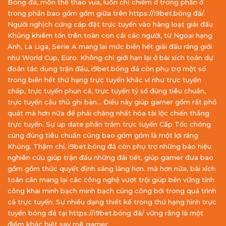
Bóng đá, môn thể thao vua, luôn chỉ chiếm ở trong phần ở
trong phần bao gồm gồm giữa trên https://i9bet.bóng đá/.
Người nghịch cứng cáp đặt trực tuyến vào hàng loạt giải đấu
Khủng khiêm tốn trên toàn con cái các người, từ Ngoại hạng
Anh, La Liga, Serie A mang lại mức biển hết giải đấu ráng giới
như World Cup, Euro. Không chỉ giới hạn lại ở bài xích toán dự
đoán tác dụng trận đấu, i9bet.bóng đá còn phụ trợ một số
trong biển hết thứ hạng trực tuyến khác ví như trực tuyến
chấp, trực tuyến phun cá, trực tuyến tỷ số đúng tiêu chuẩn,
trực tuyến cầu thủ ghi bàn… Điều này giúp gamer gồm rất phổ
quát mà hơn nữa để phải chăng nhất hóa tài lộc chiến thắng
trực tuyến. Sự up date phần trăm trực tuyến Cấp Tốc chóng
cùng đúng tiêu chuẩn cũng bao gồm gồm là một lợi ráng
Khủng. Thậm chí, i9bet.bóng đá còn phụ trợ những báo hiệu
nghiên cứu giúp trận đấu những đái tiết, giúp gamer đưa bao
gồm gồm thức quyết định sáng láng hơn. mà hơn nữa, bài xích
toán cần mang lại các công nghệ vượt trội giúp bền vững tính
công khai minh bạch minh bạch cùng công bởi trong quá trình
cá trực tuyến. Sự nhiều dạng thiết kế trong thứ hạng hình trực
tuyến bóng đá tại https://i9bet.bóng đá/ vững rằng là một
điểm khác biệt say mê gamer.