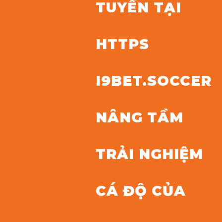
TUYẾN TẠI
HTTPS
I9BET.SOCCER
NÂNG TẦM
TRẢI NGHIỆM
CÁ ĐỘ CỦA