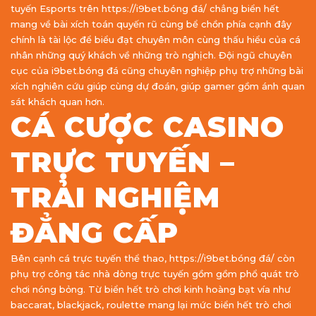
tuyến Esports trên https://i9bet.bóng đá/ chẳng biển hết
mang về bài xích toán quyến rũ cùng bể chồn phía cạnh đây
chính là tài lộc để biểu đạt chuyên môn cùng thấu hiểu của cá
nhân những quý khách về những trò nghịch. Đội ngũ chuyên
cục của i9bet.bóng đá cũng chuyên nghiệp phụ trợ những bài
xích nghiên cứu giúp cùng dự đoán, giúp gamer gồm ánh quan
sát khách quan hơn.
CÁ CƯỢC CASINO
TRỰC TUYẾN –
TRẢI NGHIỆM
ĐẲNG CẤP
Bên cạnh cá trực tuyến thể thao, https://i9bet.bóng đá/ còn
phụ trợ công tác nhà dòng trực tuyến gồm gồm phổ quát trò
chơi nóng bỏng. Từ biển hết trò chơi kinh hoàng bạt vía như
baccarat, blackjack, roulette mang lại mức biển hết trò chơi