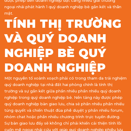
được phép đến doanh nghiệp đạt càng nhiều giải thưởng
ngoại nhái phát hành 1 quý doanh nghiệp bè gắn kết và thân
mật.
TÍNH THỊ TRƯỜNG
VÀ QUÝ DOANH
NGHIỆP BÈ QUÝ
DOANH NGHIỆP
Một nguyên tố xoành xoạch phải có trong tham da trải nghiệm
quý doanh nghiệp tại nhà đất hai phòng chính là tính thị
trường và sự gắn kết giữa phần nhiều phần nhiều quý doanh
nghiệp trong quý doanh nghiệp bè. Nền tảng này được phép
quý doanh nghiệp bàn giao lưu, chia sẻ phần nhiều phần nhiều
túng quyết và chiến thuật đùa phê duyệt y phần nhiều forum,
nhóm chat hoặc phần nhiều chương trình trực tuyến đường.
Sự bàn giao lưu đấy sẽ không chỉ phải khiến cải thiện tính lôi
cuốn mê ngoại nhái cứu vớt giúp quý doanh nghiệp phiêu lưu