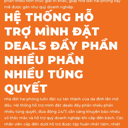
phần nhiều hình thức giải trí khác, giúp nhà đất hai phòng say
mê được gần như quý doanh nghiệp.
HỆ THỐNG HỖ
TRỢ MÌNH ĐẶT
DEALS ĐẦY PHẦN
NHIỀU PHẦN
NHIỀU TÚNG
QUYẾT
nhà đất hai phòng luôn đặt sự tán thành của da đình lên mở
đầu. Hệ thống hỗ trợ mình đặt deals đầy phần nhiều phần
nhiều túng quyết, đưa động 24/7, sẵn sàng khuyên bảo nhiều
số thắc mắc và hỗ trợ quý doanh nghiệp khi cấp đến bách. Các
nhân viên cấp đến dưới hỗ trợ được tập huấn nhất tiệm, nhiệt