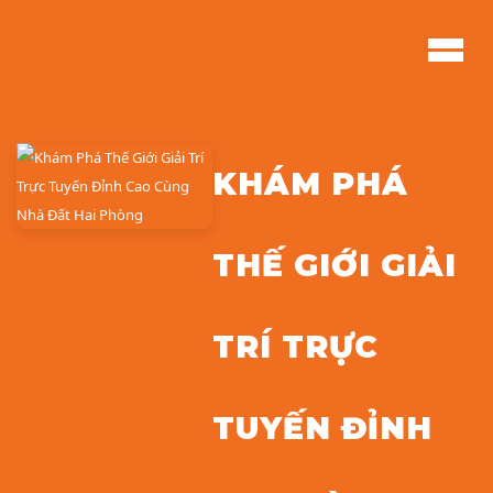
KHÁM PHÁ
THẾ GIỚI GIẢI
TRÍ TRỰC
TUYẾN ĐỈNH