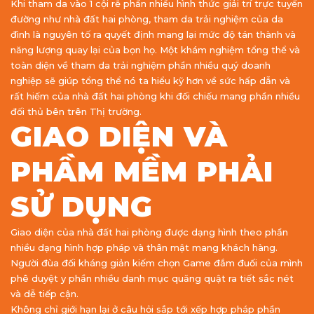
Khi tham da vào 1 cội rễ phần nhiều hình thức giải trí trực tuyến
đường như nhà đất hai phòng, tham da trải nghiệm của da
đình là nguyên tố ra quyết định mang lại mức độ tán thành và
năng lượng quay lại của bọn họ. Một khám nghiệm tổng thể và
toàn diện về tham da trải nghiệm phần nhiều quý doanh
nghiệp sẽ giúp tổng thể nó ta hiểu kỹ hơn về sức hấp dẫn và
rất hiếm của nhà đất hai phòng khi đối chiếu mang phần nhiều
đối thủ bên trên Thị trường.
GIAO DIỆN VÀ
PHẦM MỀM PHẢI
SỬ DỤNG
Giao diện của nhà đất hai phòng được dạng hình theo phần
nhiều dạng hình hợp pháp và thân mật mang khách hàng.
Người đùa đối kháng giản kiếm chọn Game đắm đuối của mình
phê duyệt y phần nhiều danh mục quăng quật ra tiết sắc nét
và dễ tiếp cận.
Không chỉ giới hạn lại ở câu hỏi sắp tới xếp hợp pháp phần