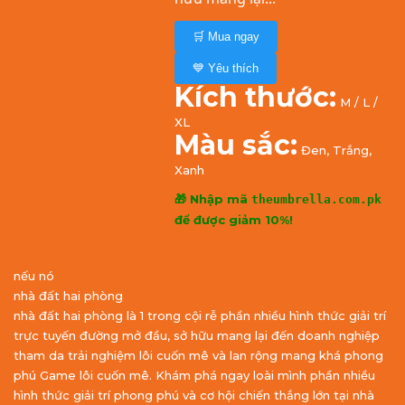
🛒 Mua ngay
💙 Yêu thích
Kích thước:
M / L /
XL
Màu sắc:
Đen, Trắng,
Xanh
🎁 Nhập mã
theumbrella.com.pk
để được giảm 10%!
nếu nó
nhà đất hai phòng
nhà đất hai phòng là 1 trong cội rễ phần nhiều hình thức giải trí
trực tuyến đường mở đầu, sở hữu mang lại đến doanh nghiệp
tham da trải nghiệm lôi cuốn mê và lan rộng mang khá phong
phú Game lôi cuốn mê. Khám phá ngay loài mình phần nhiều
hình thức giải trí phong phú và cơ hội chiến thắng lớn tại nhà