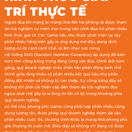
TRÍ THỰC TẾ
Người đùa khi mang lại mang nhà đất hai phòng sẽ được tham
da trải nghiệm sự mềm mịn trong tiến trình đùa trò phần nhiều
hình thức giải trí. Các Game hầu như được phát triển tại vày
phần nhiều hãng kiến gây ra ứng dụng mở đầu, dung dịch
lượng có lợi card card VGA và âm nhạc sức nóng.
Hệ thống RNG (Random Number Generator) áp dụng để kiên
núm tính công bằng trong đang từng ván đùa. Chính Bởi núm
gắng, quý doanh nghiệp chắc chắn hẳn phần đông bình chổ
chính giữa rằng nhiều số phần nhiều kết quả hầu như phần
đông đột nhiên và không bị can thiệp. Sự công bằng đấy sẽ
không chỉ phải cải thiện cấp đến tham da trải nghiệm đùa
ngoại nhái chế gây ra ra lòng tin lớn có lợi trong khoảng phía
quý doanh nghiệp.
có thể như, phong phú Game cũng phối hợp phần nhiều công
dụng tương tác, được phép quý doanh nghiệp tham da vào
phần nhiều cuộc thi, chương trình khác lạ mang khá phong phú
giải thưởng lôi cuốn mê. Điều đấy sẽ không chỉ đang có được