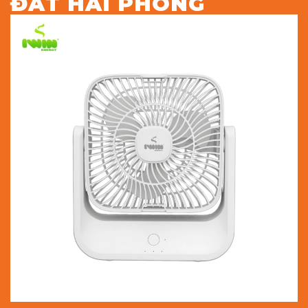
ĐẤT HAI PHÒNG