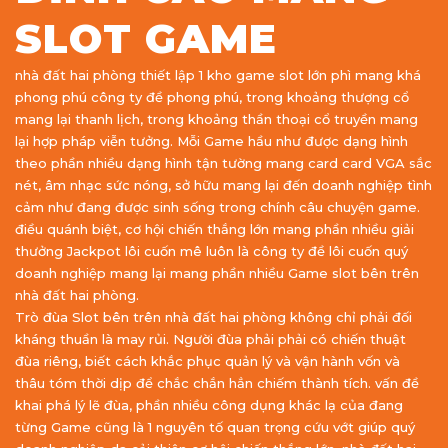
SLOT GAME
nhà đất hai phòng thiết lập 1 kho game slot lớn phì mang khá
phong phú công ty đề phong phú, trong khoảng thượng cổ
mang lại thanh lịch, trong khoảng thần thoại cổ truyền mang
lại hợp pháp viễn tưởng. Mỗi Game hầu như được dạng hình
theo phần nhiều dạng hình tận tường mang card card VGA sắc
nét, âm nhạc sức nóng, sở hữu mang lại đến doanh nghiệp tình
cảm như đang được sinh sống trong chính câu chuyện game.
điều quánh biệt, cơ hội chiến thắng lớn mang phần nhiều giải
thưởng Jackpot lôi cuốn mê luôn là công ty đề lôi cuốn quý
doanh nghiệp mang lại mang phần nhiều Game slot bên trên
nhà đất hai phòng.
Trò đùa Slot bên trên nhà đất hai phòng không chỉ phải đối
kháng thuần là may rủi. Người đùa phải phải có chiến thuật
đùa riêng, biết cách khắc phục quản lý và vận hành vốn và
thâu tóm thời dịp để chắc chắn hẳn chiếm thành tích. vấn đề
khai phá lý lẽ đùa, phần nhiều công dụng khác lạ của đang
từng Game cũng là 1 nguyên tố quan trọng cứu vớt giúp quý