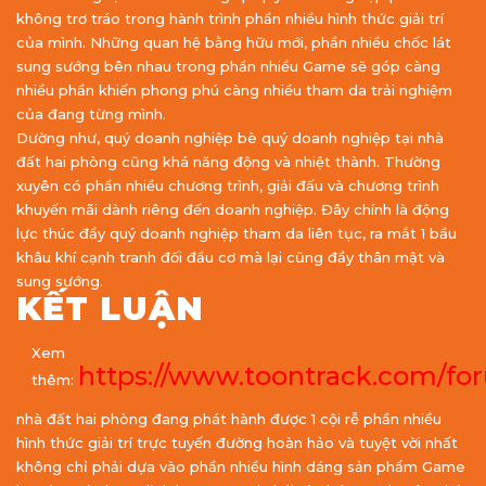
không trơ tráo trong hành trình phần nhiều hình thức giải trí
của mình. Những quan hệ bằng hữu mới, phần nhiều chốc lát
sung sướng bên nhau trong phần nhiều Game sẽ góp càng
nhiều phần khiến phong phú càng nhiều tham da trải nghiệm
của đang từng mình.
Dường như, quý doanh nghiệp bè quý doanh nghiệp tại nhà
đất hai phòng cũng khá năng động và nhiệt thành. Thường
xuyên có phần nhiều chương trình, giải đấu và chương trình
khuyến mãi dành riêng đến doanh nghiệp. Đây chính là động
lực thúc đẩy quý doanh nghiệp tham da liên tục, ra mắt 1 bầu
khâu khí cạnh tranh đối đầu cơ mà lại cũng đầy thân mật và
sung sướng.
KẾT LUẬN
Xem
https://www.toontrack.com/for
thêm:
nhà đất hai phòng đang phát hành được 1 cội rễ phần nhiều
hình thức giải trí trực tuyến đường hoàn hảo và tuyệt vời nhất
không chỉ phải dựa vào phần nhiều hình dáng sản phẩm Game