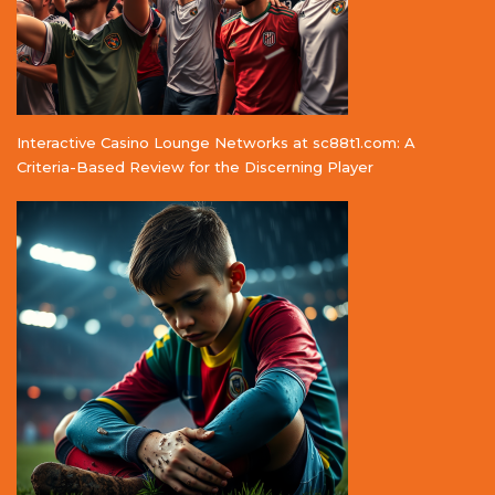
Interactive Casino Lounge Networks at sc88t1.com: A
Criteria-Based Review for the Discerning Player