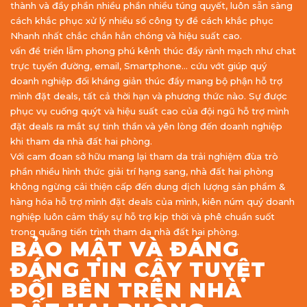
thành và đầy phần nhiều phần nhiều túng quyết, luôn sẵn sàng
cách khắc phục xử lý nhiều số công ty đề cách khắc phục
Nhanh nhất chắc chắn hẳn chóng và hiệu suất cao.
vấn đề triển lẵm phong phú kênh thúc đẩy rành mạch như chat
trực tuyến đường, email, Smartphone… cứu vớt giúp quý
doanh nghiệp đối kháng giản thúc đẩy mang bộ phận hỗ trợ
mình đặt deals, tất cả thời hạn và phương thức nào. Sự được
phục vụ cuống quýt và hiệu suất cao của đội ngũ hỗ trợ mình
đặt deals ra mắt sự tinh thần và yên lòng đến doanh nghiệp
khi tham da nhà đất hai phòng.
Với cam đoan sở hữu mang lại tham da trải nghiệm đùa trò
phần nhiều hình thức giải trí hạng sang, nhà đất hai phòng
không ngừng cải thiện cấp đến dung dịch lượng sản phẩm &
hàng hóa hỗ trợ mình đặt deals của mình, kiên núm quý doanh
nghiệp luôn cảm thấy sự hỗ trợ kịp thời và phê chuẩn suốt
trong quãng tiến trình tham da nhà đất hai phòng.
BẢO MẬT VÀ ĐÁNG
ĐÁNG TIN CẬY TUYỆT
ĐỐI BÊN TRÊN NHÀ