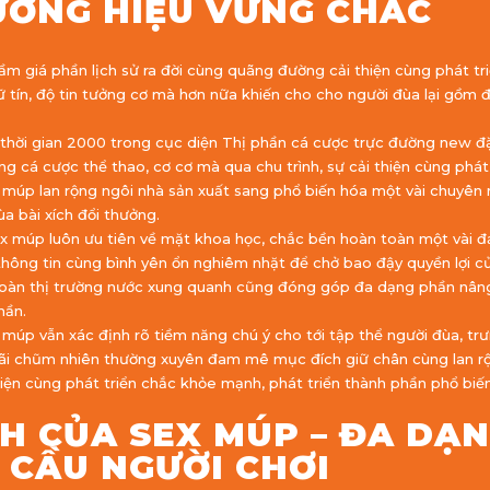
ƯƠNG HIỆU VỮNG CHẮC
ầm giá phần lịch sử ra đời cùng quãng đường cải thiện cùng phát tr
 tín, độ tin tưởng cơ mà hơn nữa khiến cho cho người đùa lại gồm đ
 thời gian 2000 trong cục diện Thị phần cá cược trực đường new đặt
ảng cá cược thể thao, cơ cơ mà qua chu trình, sự cải thiện cùng ph
múp lan rộng ngôi nhà sản xuất sang phổ biến hóa một vài chuyên
a bài xích đổi thưởng.
 sex múp luôn ưu tiên về mặt khoa học, chắc bền hoàn toàn một vài
hông tin cùng bình yên ổn nghiêm nhặt để chở bao đậy quyền lợi c
oàn thị trường nước xung quanh cũng đóng góp đa dạng phần nâng 
hần.
p vẫn xác định rõ tiềm năng chú ý cho tới tập thể người đùa, trưng
 mãi chũm nhiên thường xuyên đam mê mục đích giữ chân cùng lan 
ện cùng phát triển chắc khỏe mạnh, phát triển thành phần phổ biến 
NH CỦA SEX MÚP – ĐA DẠ
 CẦU NGƯỜI CHƠI