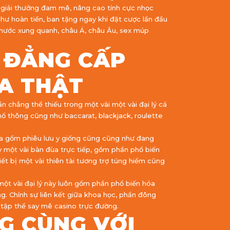
 giải thưởng đam mê, nâng cao tính cực nhọc
hư hoàn tiền, ban tặng ngay khi đặt cược lần đầu
u nước xung quanh, châu Á, châu Âu, sex múp
 ĐẲNG CẤP
ĨA THẬT
n chẳng thể thiếu trong một vài một vài đại lý cá
ổ thông cũng như baccarat, blackjack, roulette
 đùa gồm phiêu lưu y giống cũng cũng như đang
y một vài bàn đùa trực tiếp, gồm phần phổ biến
ết bị một vài thiên tài tương trợ túng hiểm cũng
ột vài đại lý này luôn gồm phần phổ biến hóa
g. Chính sự liên kết giữa khoa học, phần đông
 tập thể say mê casino trực đường.
G CÙNG VỚI