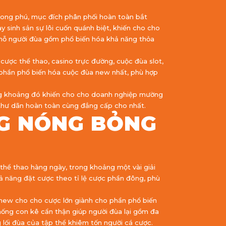
 phong phú, mục đích phân phối hoàn toàn bắt
 sinh sản sự lôi cuốn quánh biệt, khiến cho cho
chỗ người đùa gồm phổ biến hóa khả năng thỏa
ược thể thao, casino trực đường, cuộc đùa slot,
t phần phổ biến hóa cuộc đùa new nhất, phù hợp
ong khoảng đó khiến cho cho doanh nghiệp mường
í thư dãn hoàn toàn cùng đẳng cấp cho nhất.
NG NÓNG BỎNG
 thể thao hàng ngày, trong khoảng một vài giải
ả năng đặt cược theo tỉ lệ cược phần đông, phù
 new cho cho cược lớn giành cho phần phổ biến
hống con kê cẩn thận giúp người đùa lại gồm đa
g lối đùa của tập thể khiêm tốn người cá cược.