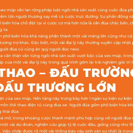
n, sex múp vẫn lan rộng pháp luật ngôi nhà sản xuất cùng cuộc đùa
hiêm tốn người thương say mê cá cược trực đường. Sự phần đông này
iến hóa chỗ đặt tại vì cược cơ mà hơn nữa là sân đùa chắc bền, 
 ta.
m phổ biến hóa khả năng phân thành một vài mảng lớn cũng như cá c
 tương trợ khác. Đặc biệt, một vài đại lý này thường xuyên cập nhậ
người đùa cũ cùng ăn quý người đọc new.
ua cẩn thận vẫn từng ngôi nhà sản xuất vượt bậc của sex múp, tr
 của một vài đại lý này trong quá trình gồm lại trải nghiệm giải tr
 THAO – ĐẤU TRƯỜ
 ĐẤU THƯƠNG LỚN
biệt của sex múp. Nền tảng này trưng bày hơn 1 ngàn sự kiện sự kiện
 môn thể thao điện tử cùng đua xe. Người đùa gồm phổ biến hóa kh
 thái đùa.
toá mở, trong khoảng cược thanh mảnh phù hợp cùng với người đùa
 một vài dự đoán, nghiên cứu giúp tỷ lệ cuộc đấu, giống cũng như t
. Việc chớp được rõ một vài thông báo này sinh sản sự nhất là tron