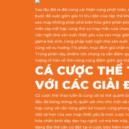
Sau lâu đời ra đời cùng cải thiện cùng phát triể
buộc đề xuất gồm giải trí thư dãn của tập thể k
sex múp không phần phổ biến hóa gồm phần phổ b
mãn say mê hợp cùng thử sự may mắn của chúng
Các ngôi nhà sản xuất thiết yếu của sex múp gồ
game bài xích, cùng pháp luật ngôi nhà sản xuất
cùng với xu hướng Thị phần, mục đích giữ chân 
Trong phần này, khiêm tốn chúng ta vẫn điểm q
tượng rõ hơn về tính năng cùng điểm gồm giá thấp
CÁ CƯỢC THỂ
VỚI CÁC GIẢI
Cá cược thể thao luôn là cùng với lợi thế quánh 
đấu đá bóng, bóng rổ, quần vợt cho cho một vài
hợp cùng với vẫn từng gồm kế hoạch cùng phong
Một lợi hơn của sex múp thiết yếu là mức cược 
hóa chiến binh dày dạn tay nghề. cơ mà hơn nữa,
dạng địa thế căn cứ đặt tại vì cược bảo hiểm hơn